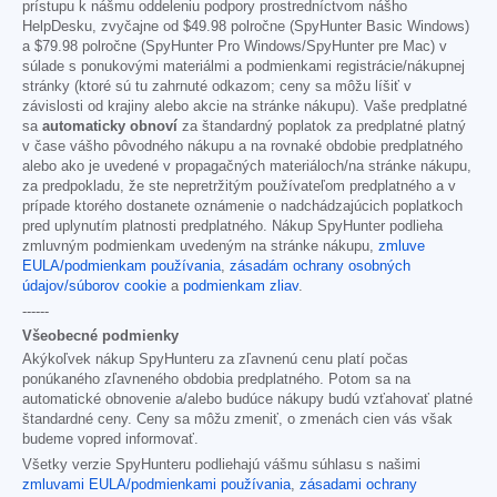
prístupu k nášmu oddeleniu podpory prostredníctvom nášho
HelpDesku, zvyčajne od
$49.98
polročne (SpyHunter Basic Windows)
a
$79.98
polročne (SpyHunter Pro Windows/SpyHunter pre Mac) v
súlade s ponukovými materiálmi a podmienkami registrácie/nákupnej
stránky (ktoré sú tu zahrnuté odkazom; ceny sa môžu líšiť v
závislosti od krajiny alebo akcie na stránke nákupu). Vaše predplatné
sa
automaticky obnoví
za štandardný poplatok za predplatné platný
v čase vášho pôvodného nákupu a na rovnaké obdobie predplatného
alebo ako je uvedené v propagačných materiáloch/na stránke nákupu,
za predpokladu, že ste nepretržitým používateľom predplatného a v
prípade ktorého dostanete oznámenie o nadchádzajúcich poplatkoch
pred uplynutím platnosti predplatného. Nákup SpyHunter podlieha
zmluvným podmienkam uvedeným na stránke nákupu,
zmluve
EULA/podmienkam používania
,
zásadám ochrany osobných
údajov/súborov cookie
a
podmienkam zliav
.
------
Všeobecné podmienky
Akýkoľvek nákup SpyHunteru za zľavnenú cenu platí počas
ponúkaného zľavneného obdobia predplatného. Potom sa na
automatické obnovenie a/alebo budúce nákupy budú vzťahovať platné
štandardné ceny. Ceny sa môžu zmeniť, o zmenách cien vás však
budeme vopred informovať.
Všetky verzie SpyHunteru podliehajú vášmu súhlasu s našimi
zmluvami EULA/podmienkami používania
,
zásadami ochrany