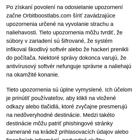
Po získaní povolení na odosielanie upozornení
začne Orbitboostlabs.com šíriť zavádzajúce
upozornenia určené na vyvolanie strachu a
naliehavosti. Tieto upozornenia môžu tvrdiť, že
súbory v zariadení sú šifrované, že systém
infikoval škodlivý softvér alebo že hackeri prenikli
do počítača. Niektoré správy dokonca varujú, že
antivírusový softvér nefunguje správne a naliehajú
na okamžité konanie.
Tieto upozornenia sú úplne vymyslené. Ich účelom
je prinútiť používateľov, aby klikli na vložené
odkazy alebo tlačidlá, ktoré zvyčajne presmerujú
na nedôveryhodné destinácie. Medzi takéto
destinácie môžu patriť phishingové stránky
zamerané na krádež prihlasovacích údajov alebo