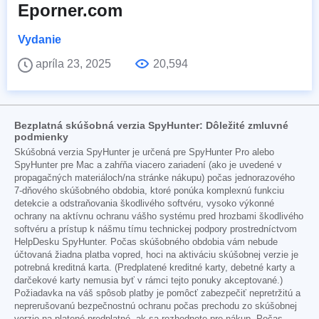
Eporner.com
Vydanie
apríla 23, 2025
20,594
Bezplatná skúšobná verzia SpyHunter: Dôležité zmluvné
podmienky
Skúšobná verzia SpyHunter je určená pre SpyHunter Pro alebo
SpyHunter pre Mac a zahŕňa viacero zariadení (ako je uvedené v
propagačných materiáloch/na stránke nákupu) počas jednorazového
7-dňového skúšobného obdobia, ktoré ponúka komplexnú funkciu
detekcie a odstraňovania škodlivého softvéru, vysoko výkonné
ochrany na aktívnu ochranu vášho systému pred hrozbami škodlivého
softvéru a prístup k nášmu tímu technickej podpory prostredníctvom
HelpDesku SpyHunter. Počas skúšobného obdobia vám nebude
účtovaná žiadna platba vopred, hoci na aktiváciu skúšobnej verzie je
potrebná kreditná karta. (Predplatené kreditné karty, debetné karty a
darčekové karty nemusia byť v rámci tejto ponuky akceptované.)
Požiadavka na váš spôsob platby je pomôcť zabezpečiť nepretržitú a
neprerušovanú bezpečnostnú ochranu počas prechodu zo skúšobnej