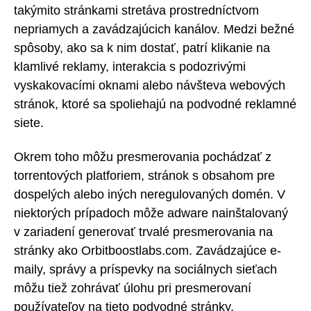
takýmito stránkami stretáva prostredníctvom
nepriamych a zavádzajúcich kanálov. Medzi bežné
spôsoby, ako sa k nim dostať, patrí klikanie na
klamlivé reklamy, interakcia s podozrivými
vyskakovacími oknami alebo návšteva webových
stránok, ktoré sa spoliehajú na podvodné reklamné
siete.
Okrem toho môžu presmerovania pochádzať z
torrentových platforiem, stránok s obsahom pre
dospelých alebo iných neregulovaných domén. V
niektorých prípadoch môže adware nainštalovaný
v zariadení generovať trvalé presmerovania na
stránky ako Orbitboostlabs.com. Zavádzajúce e-
maily, správy a príspevky na sociálnych sieťach
môžu tiež zohrávať úlohu pri presmerovaní
používateľov na tieto podvodné stránky.