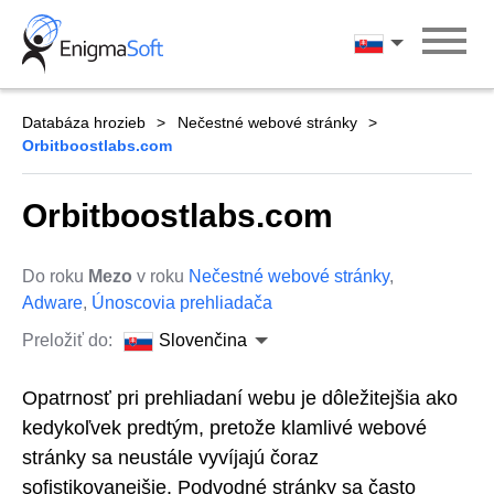
Skip
to
Slovenčina
content
Databáza hrozieb
Nečestné webové stránky
Orbitboostlabs.com
Orbitboostlabs.com
Do roku
Mezo
v roku
Nečestné webové stránky
,
Adware
,
Únoscovia prehliadača
Preložiť do:
Slovenčina
Opatrnosť pri prehliadaní webu je dôležitejšia ako
kedykoľvek predtým, pretože klamlivé webové
stránky sa neustále vyvíjajú čoraz
sofistikovanejšie. Podvodné stránky sa často