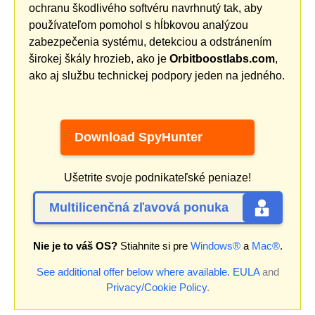
ochranu škodlivého softvéru navrhnutý tak, aby
používateľom pomohol s hĺbkovou analýzou
zabezpečenia systému, detekciou a odstránením
širokej škály hrozieb, ako je
Orbitboostlabs.com
,
ako aj službu technickej podpory jeden na jedného.
Download SpyHunter
Ušetrite svoje podnikateľské peniaze!
Multilicenčná zľavová ponuka
Nie je to váš OS?
Stiahnite si pre
Windows®
a
Mac®
.
See additional offer below where available.
EULA
and
Privacy/Cookie Policy
.