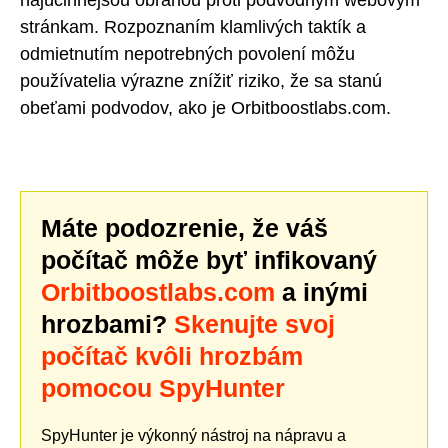
najúčinnejšou obranou proti podvodným webovým
stránkam. Rozpoznaním klamlivých taktík a
odmietnutím nepotrebných povolení môžu
používatelia výrazne znížiť riziko, že sa stanú
obeťami podvodov, ako je Orbitboostlabs.com.
Máte podozrenie, že váš
počítač môže byť infikovaný
Orbitboostlabs.com
a inými
hrozbami?
Skenujte svoj
počítač kvôli hrozbám
pomocou SpyHunter
SpyHunter je výkonný nástroj na nápravu a