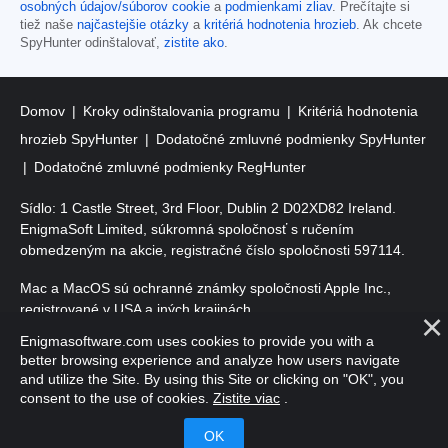
osobných údajov/súborov cookie
a
podmienkami zliav
. Prečítajte si
tiež naše
najčastejšie otázky
a
kritériá hodnotenia hrozieb
. Ak chcete
SpyHunter odinštalovať,
zistite ako
.
Domov
Kroky odinštalovania programu
Kritériá hodnotenia
hrozieb SpyHunter
Dodatočné zmluvné podmienky SpyHunter
Dodatočné zmluvné podmienky RegHunter
Sídlo: 1 Castle Street, 3rd Floor, Dublin 2 D02XD82 Ireland.
EnigmaSoft Limited, súkromná spoločnosť s ručením
obmedzeným na akcie, registračné číslo spoločnosti 597114.
Mac a MacOS sú ochranné známky spoločnosti Apple Inc.,
registrované v USA a iných krajinách.
Enigmasoftware.com uses cookies to provide you with a
Copyright 2016-
2026
. EnigmaSoft Ltd. Všetky práva vyhradené.
better browsing experience and analyze how users navigate
and utilize the Site. By using this Site or clicking on "OK", you
consent to the use of cookies.
Zistite viac
.