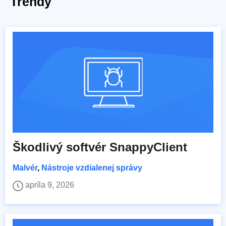
Trendy
Škodlivý softvér SnappyClient
Malvér
,
Nástroje vzdialenej správy
apríla 9, 2026