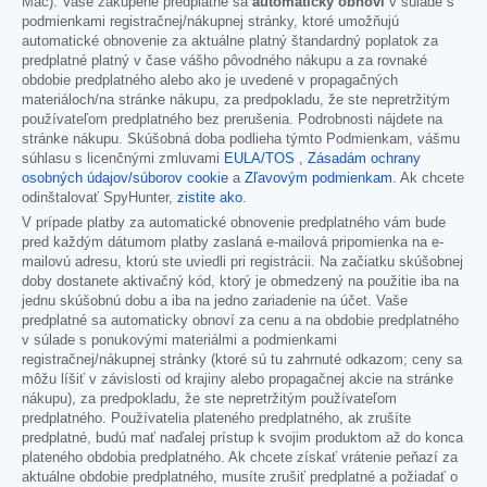
Mac). Vaše zakúpené predplatné sa
automaticky obnoví
v súlade s
podmienkami registračnej/nákupnej stránky, ktoré umožňujú
automatické obnovenie za aktuálne platný štandardný poplatok za
predplatné platný v čase vášho pôvodného nákupu a za rovnaké
obdobie predplatného alebo ako je uvedené v propagačných
materiáloch/na stránke nákupu, za predpokladu, že ste nepretržitým
používateľom predplatného bez prerušenia. Podrobnosti nájdete na
stránke nákupu. Skúšobná doba podlieha týmto Podmienkam, vášmu
súhlasu s licenčnými zmluvami
EULA/TOS
,
Zásadám ochrany
osobných údajov/súborov cookie
a
Zľavovým podmienkam
. Ak chcete
odinštalovať SpyHunter,
zistite ako
.
V prípade platby za automatické obnovenie predplatného vám bude
pred každým dátumom platby zaslaná e-mailová pripomienka na e-
mailovú adresu, ktorú ste uviedli pri registrácii. Na začiatku skúšobnej
doby dostanete aktivačný kód, ktorý je obmedzený na použitie iba na
jednu skúšobnú dobu a iba na jedno zariadenie na účet. Vaše
predplatné sa automaticky obnoví za cenu a na obdobie predplatného
v súlade s ponukovými materiálmi a podmienkami
registračnej/nákupnej stránky (ktoré sú tu zahrnuté odkazom; ceny sa
môžu líšiť v závislosti od krajiny alebo propagačnej akcie na stránke
nákupu), za predpokladu, že ste nepretržitým používateľom
predplatného. Používatelia plateného predplatného, ak zrušíte
predplatné, budú mať naďalej prístup k svojim produktom až do konca
plateného obdobia predplatného. Ak chcete získať vrátenie peňazí za
aktuálne obdobie predplatného, musíte zrušiť predplatné a požiadať o