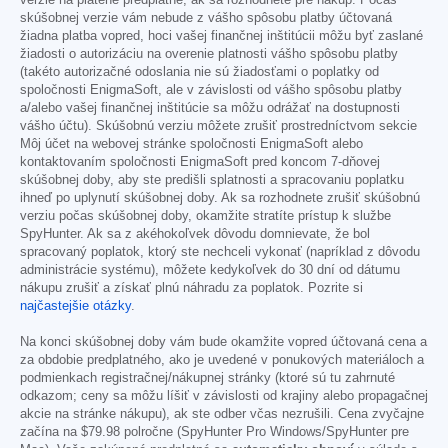
verzie na platené predplatné, ak sa rozhodnete pre nákup. Počas
skúšobnej verzie vám nebude z vášho spôsobu platby účtovaná
žiadna platba vopred, hoci vašej finančnej inštitúcii môžu byť zaslané
žiadosti o autorizáciu na overenie platnosti vášho spôsobu platby
(takéto autorizačné odoslania nie sú žiadosťami o poplatky od
spoločnosti EnigmaSoft, ale v závislosti od vášho spôsobu platby
a/alebo vašej finančnej inštitúcie sa môžu odrážať na dostupnosti
vášho účtu). Skúšobnú verziu môžete zrušiť prostredníctvom sekcie
Môj účet na webovej stránke spoločnosti EnigmaSoft alebo
kontaktovaním spoločnosti EnigmaSoft pred koncom 7-dňovej
skúšobnej doby, aby ste predišli splatnosti a spracovaniu poplatku
ihneď po uplynutí skúšobnej doby. Ak sa rozhodnete zrušiť skúšobnú
verziu počas skúšobnej doby, okamžite stratíte prístup k službe
SpyHunter. Ak sa z akéhokoľvek dôvodu domnievate, že bol
spracovaný poplatok, ktorý ste nechceli vykonať (napríklad z dôvodu
administrácie systému), môžete kedykoľvek do 30 dní od dátumu
nákupu zrušiť a získať plnú náhradu za poplatok. Pozrite si
najčastejšie otázky
.
Na konci skúšobnej doby vám bude okamžite vopred účtovaná cena a
za obdobie predplatného, ako je uvedené v ponukových materiáloch a
podmienkach registračnej/nákupnej stránky (ktoré sú tu zahrnuté
odkazom; ceny sa môžu líšiť v závislosti od krajiny alebo propagačnej
akcie na stránke nákupu), ak ste odber včas nezrušili. Cena zvyčajne
začína na
$79.98
polročne (SpyHunter Pro Windows/SpyHunter pre