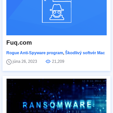
Fuq.com
Rogue Anti-Spyware program
,
Škodlivý softvér Mac
júna 26, 2023
21,209