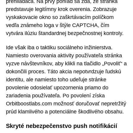
prehliadača. Na prvý pohľad sa zdá, že stránka
predstavuje legitímny krok overenia. Zobrazuje
vyskakovacie okno so zaškrtávacím políčkom
vedľa známeho loga v štýle CAPTCHA, čím
vytvára ilúziu štandardnej bezpečnostnej kontroly.
Ide však iba o taktiku sociálneho inžinierstva.
Namiesto overovania aktivity používateľa stránka
vyzve návštevníkov, aby klikli na tlačidlo „Povoliť“ a
dokončili proces. Táto akcia nepotvrdzuje ľudskú
identitu, ale namiesto toho udeľuje stránke
povolenie odosielať upozornenia priamo do
zariadenia používateľa. Po povolení získa
Orbitboostlabs.com možnosť doručovať nepretržitý
prúd klamlivého a potenciálne škodlivého obsahu.
Skryté nebezpečenstvo push notifikácií