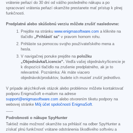
vrátenie peňazí do 30 dní od vášho posledného nákupu a po
spracovaní vrátenia peňazí okamžite prestanete mať prístup k plnej
funkčnosti.
Predplatné alebo skúšobnú verziu môžete zrušiť nasledovne:
Prejdite na stránku
www.enigmasoftware.com
a kliknite na
tlačidlo
„Prihlásiť sa“
v pravom hornom rohu.
Prihláste sa pomocou svojho používateľského mena a
hesla.
V navigačnej ponuke prejdite na
položku
„Objednávka/Licencie“.
Vedľa vašej objednávky/licencie je
k dispozícii tlačidlo na zrušenie predplatného, ak je to
relevantné. Poznámka: Ak máte viacero
objednávok/produktov, budete ich musieť zrušiť jednotlivo.
V prípade akýchkoľvek otázok alebo problémov môžete kontaktovať
podporu EnigmaSoft e-mailom na adrese
support@enigmasoftware.com
alebo otvorením tiketu podpory na
webovej stránke
Môj účet spoločnosti EnigmaSoft
.
------
Podrobnosti o nákupe SpyHunter
Taktiež máte možnosť okamžite sa prihlásiť na odber SpyHunter a
získať plnú funkčnosť vrátane odstránenia škodlivého softvéru a