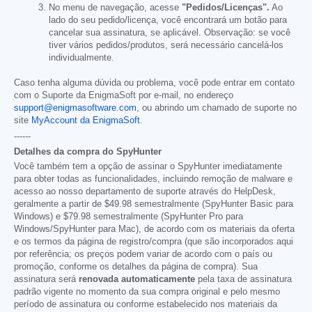
No menu de navegação, acesse
"Pedidos/Licenças".
Ao
lado do seu pedido/licença, você encontrará um botão para
cancelar sua assinatura, se aplicável. Observação: se você
tiver vários pedidos/produtos, será necessário cancelá-los
individualmente.
Caso tenha alguma dúvida ou problema, você pode entrar em contato
com o Suporte da EnigmaSoft por e-mail, no endereço
support@enigmasoftware.com
, ou abrindo um chamado de suporte no
site
MyAccount da EnigmaSoft
.
------
Detalhes da compra do SpyHunter
Você também tem a opção de assinar o SpyHunter imediatamente
para obter todas as funcionalidades, incluindo remoção de malware e
acesso ao nosso departamento de suporte através do HelpDesk,
geralmente a partir de
$49.98
semestralmente (SpyHunter Basic para
Windows) e
$79.98
semestralmente (SpyHunter Pro para
Windows/SpyHunter para Mac), de acordo com os materiais da oferta
e os termos da página de registro/compra (que são incorporados aqui
por referência; os preços podem variar de acordo com o país ou
promoção, conforme os detalhes da página de compra). Sua
assinatura será
renovada automaticamente
pela taxa de assinatura
padrão vigente no momento da sua compra original e pelo mesmo
período de assinatura ou conforme estabelecido nos materiais da