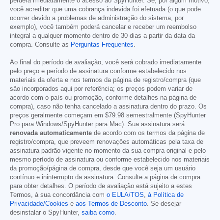
perderá imediatamente o acesso ao SpyHunter. Se, por algum motivo,
você acreditar que uma cobrança indevida foi efetuada (o que pode
ocorrer devido a problemas de administração do sistema, por
exemplo), você também poderá cancelar e receber um reembolso
integral a qualquer momento dentro de 30 dias a partir da data da
compra. Consulte as
Perguntas Frequentes
.
Ao final do período de avaliação, você será cobrado imediatamente
pelo preço e período de assinatura conforme estabelecido nos
materiais da oferta e nos termos da página de registro/compra (que
são incorporados aqui por referência; os preços podem variar de
acordo com o país ou promoção, conforme detalhes na página de
compra), caso não tenha cancelado a assinatura dentro do prazo. Os
preços geralmente começam em
$79.98
semestralmente (SpyHunter
Pro para Windows/SpyHunter para Mac). Sua assinatura será
renovada automaticamente
de acordo com os termos da página de
registro/compra, que preveem renovações automáticas pela taxa de
assinatura padrão vigente no momento da sua compra original e pelo
mesmo período de assinatura ou conforme estabelecido nos materiais
da promoção/página de compra, desde que você seja um usuário
contínuo e ininterrupto da assinatura. Consulte a página de compra
para obter detalhes. O período de avaliação está sujeito a estes
Termos, à sua concordância com
o EULA/TOS
,
à Política de
Privacidade/Cookies
e
aos Termos de Desconto
. Se desejar
desinstalar o SpyHunter,
saiba como
.