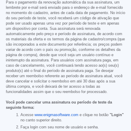
Para o pagamento da renovação automática da sua assinatura, um
lembrete por e-mail será enviado para o endereço de e-mail fornecido
no momento do cadastro, antes de cada data de pagamento. No início
do seu período de teste, você receberá um código de ativação que
pode ser usado apenas uma vez por período de teste e em apenas
um dispositivo por conta. Sua assinatura será renovada
automaticamente pelo preço e período de assinatura, de acordo com
os materiais da oferta e os termos da página de cadastro/compra (que
são incorporados a este documento por referência; os preços podem
variar de acordo com o país ou promoção, conforme os detalhes da
página de compra), desde que você seja um usuário contínuo e
ininterrupto da assinatura. Para usuários com assinatura paga, em
caso de cancelamento, você continuará tendo acesso ao(s) seu(s)
produto(s) até o final do período de assinatura paga. Se desejar
receber um reembolso referente ao período de assinatura atual, você
deve cancelar e solicitar o reembolso em até 30 dias após a sua
última compra, e você deixará de ter acesso a todas as
funcionalidades assim que o seu reembolso for processado.
Você pode cancelar uma assinatura ou período de teste da
seguinte forma:
Acesse
www.enigmasoftware.com
e clique no botão
"Login"
no canto superior direito.
Faça login com seu nome de usuário e senha.