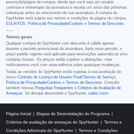
promoção/página de compra, desde que você seja um usuário
contínuo e ininterrupto da assinatura e receba um aviso das próximas
cobranças antes do vencimento da sua assinatura. A compra do
SpyHunter está sujeita aos termos e condições da página de compra,
EULA/TOS
,
Política de Privacidade/Cookies
e
Termos de Desconto
.
------
Termos gerais
Qualquer compra do SpyHunter com desconto é válida apenas
durante o período promocional da assinatura. Após esse período, o
preço padrão vigente será aplicado para renovações automáticas e/ou
compras futuras. Os preços estão sujeitos a alterações, mas
notificaremos você com antecedência sobre quaisquer mudanças.
Todas as versões do SpyHunter estão sujeitas à sua aceitação do
nosso
Contrato de Licença de Usuário Final/Termos de Serviço
,
Política de Privacidade/Cookies
e
Termos de Desconto
. Consulte
também nossas
Perguntas Frequentes
e
Critérios de Avaliação de
Ameaças
. Se desejar desinstalar o SpyHunter,
saiba como
.
Página Inicial
Etapas de Desinstalação do Programa
Critérios de avaliação de ameaças do SpyHunter
Termos e
Condições Adicionais do SpyHunter
Termos e Condições