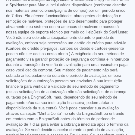
o SpyHunter para Mac e inclui vários dispositivos (conforme descrito
nos materiais promocionais/página de compra) por um período único
de 7 dias. Ela oferece funcionalidades abrangentes de detecção e
remoção de malware, proteções de alto desempenho para proteger
ativamente seu sistema contra ameaças de malware e acesso à
nossa equipe de suporte técnico por meio do HelpDesk do SpyHunter.
Você não será cobrado antecipadamente durante o período de
avaliação, embora seja necessário um cartão de crédito para ativá-la.
(Cartões de crédito pré-pagos, cartões de débito e cartões-presente
podem não ser aceitos nesta oferta.) A exigência do seu método de
pagamento visa garantir proteção de segurança contínua e ininterrupta
durante a transição da versão de avaliação para uma assinatura paga,
caso você decida comprar. Seu método de pagamento não será
cobrado antecipadamente durante o período de avaliação, embora
solicitações de autorização possam ser enviadas à sua instituição
financeira para verificar a validade do seu método de pagamento
(essas solicitações de autorização não são solicitações de cobrança
ou taxas pela EnigmaSoft, mas, dependendo do seu método de
pagamento e/ou da sua instituição financeira, podem afetar a
disponibilidade da sua conta). Você pode cancelar sua avaliação
através da seção "Minha Conta" no site da EnigmaSoft ou entrando
em contato com a EnigmaSoft antes do término do período de
avaliação de 7 dias para evitar a cobrança imediata após o término da
avaliação. Se você decidir cancelar durante o período de avaliação,