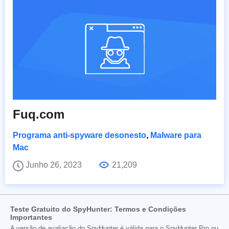
Fuq.com
Programa anti-spyware desonesto
,
Malware para
Mac
Junho 26, 2023
21,209
Teste Gratuito do SpyHunter: Termos e Condições
Importantes
A versão de avaliação do SpyHunter é válida para o SpyHunter Pro ou