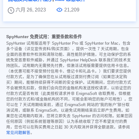
六月 26, 2023
21,209
SpyHunter 免费试用：重要条款和条件
SpyHunter 试用版适用于 SpyHunter Pro 或 SpyHunter for Mac，包含
多个设备（详见宣传资料/购买页面），提供一次性 7 天试用期，包含
全面的恶意软件检测和清除功能、高性能防护措施，可主动保护您的系
统免受恶意软件威胁，并通过 SpyHunter HelpDesk 联系我们的技术支
持团队。试用期内无需预先付费，但激活试用版需要提供信用卡信息。
（本优惠可能不接受预付信用卡、借记卡和礼品卡。）我们要求您提供
付款方式，是为了确保您在从试用版过渡到付费订阅（如果您决定购
买）期间，能够持续获得不间断的安全保护。试用期间，您的付款方式
不会被预先扣款，但我们会向您的金融机构发送授权请求，以验证您的
付款方式是否有效（此类授权请求并非 EnigmaSoft 收取费用，但根据
您的付款方式和/或金融机构的不同，可能会影响您的账户可用性）。您
可以在 7 天试用期结束前，通过 EnigmaSoft 网站的“我的账户”部分取
消试用，或联系 EnigmaSoft，以避免试用期结束后立即产生费用。如
果您在试用期内取消，您将立即失去 SpyHunter 的访问权限。如果您因
任何原因（例如系统管理等原因）认为系统收取了您不希望支付的费
用，您也可以在购买费用之日起 30 天内取消并获得全额退款。请参阅
常见问题解答
。