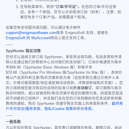
在导航菜单中，转到
“订单/许可证”。
在您的订单/许可证旁
边，会有一个按钮，您可以点击取消订阅（如有）。注意：如
果您有多个订单/产品，则需要逐个取消。
如果您有任何疑问或问题，可以通过电子邮件
support@enigmasoftware.com
联系 EnigmaSoft 支持，或者在
EnigmaSoft 的 MyAccount
网站上提交支持工单。
------
SpyHunter 购买详情
您也可以选择立即订阅 SpyHunter，享受其全部功能，包括恶意软件清
除以及通过我们的帮助中心访问我们的支持部门。订阅价格通常为每半
年
$49.98
（SpyHunter Basic Windows 版）和每半年
$79.98
（SpyHunter Pro Windows 版/SpyHunter for Mac 版），具体价
格以产品资料和注册/购买页面条款为准（这些条款已通过引用并入本
文；价格可能因国家/地区或促销活动而异，详情请参阅购买页面）。您
的订阅将按您首次购买时适用的标准订阅费
自动续订
，续订期限与首次
购买时相同，或以促销资料/购买页面中规定的期限为准。前提是您是连
续不间断的订阅用户，并且我们会在您的订阅到期前向您发送即将到期
费用的通知。购买 SpyHunter 须遵守购买页面上的条款和条件、
最终用
户许可协议/服务条款
、
隐私/Cookie 政策
和
折扣条款
。
------
一般条款
凡以折扣价购买 SpyHunter，其优惠订阅期限均有效。期限过后，自动