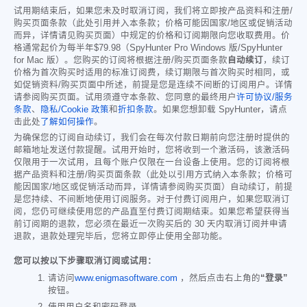
试用期结束后，如果您未及时取消订阅，我们将立即按产品资料和注册/
购买页面条款（此处引用并入本条款；价格可能因国家/地区或促销活动
而异，详情请见购买页面）中规定的价格和订阅期限向您收取费用。价
格通常起价为每半年
$79.98
（SpyHunter Pro Windows 版/SpyHunter
for Mac 版）。您购买的订阅将根据注册/购买页面条款
自动续订
，续订
价格为首次购买时适用的标准订阅费，续订期限与首次购买时相同，或
如促销资料/购买页面中所述，前提是您是连续不间断的订阅用户。详情
请参阅购买页面。试用须遵守本条款、您同意的最终用户
许可协议/服务
条款
、
隐私/Cookie 政策
和
折扣条款
。如果您想卸载 SpyHunter，请点
击此处
了解如何操作
。
为确保您的订阅自动续订，我们会在每次付款日期前向您注册时提供的
邮箱地址发送付款提醒。试用开始时，您将收到一个激活码，该激活码
仅限用于一次试用，且每个账户仅限在一台设备上使用。您的订阅将根
据产品资料和注册/购买页面条款（此处以引用方式纳入本条款；价格可
能因国家/地区或促销活动而异，详情请参阅购买页面）自动续订，前提
是您持续、不间断地使用订阅服务。对于付费订阅用户，如果您取消订
阅，您仍可继续使用您的产品直至付费订阅期结束。如果您希望获得当
前订阅期的退款，您必须在最近一次购买后的 30 天内取消订阅并申请
退款，退款处理完毕后，您将立即停止使用全部功能。
您可以按以下步骤取消订阅或试用：
请访问
www.enigmasoftware.com
，然后点击右上角的
“登录”
按钮。
使用用户名和密码登录。