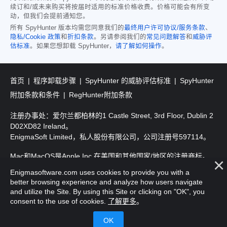
续订和/或未来购买将按届时适用的标准价格收费。价格可能会有所变
动，但我们会提前通知您。
所有 SpyHunter 版本均需您同意我们的
最终用户许可协议/服务条款
、
隐私/Cookie 政策
和
折扣条款
。另请参阅我们的
常见问题解答
和
威胁评
估标准
。如果您想卸载 SpyHunter，
请了解如何操作
。
首页
程序卸载步骤
SpyHunter 的威胁评估标准
SpyHunter
附加条款和条件
RegHunter附加条款
注册办事处：爱尔兰都柏林的1 Castle Street, 3rd Floor, Dublin 2
D02XD82 Ireland。
EnigmaSoft Limited，私人股份有限公司，公司注册号597114。
Mac和MacOS是Apple Inc.在美国和其他国家/地区的注册商标。
Enigmasoftware.com uses cookies to provide you with a
版权所有2016-
2026
。EnigmaSoft Ltd. 保留所有权利。
better browsing experience and analyze how users navigate
and utilize the Site. By using this Site or clicking on "OK", you
consent to the use of cookies.
了解更多
。