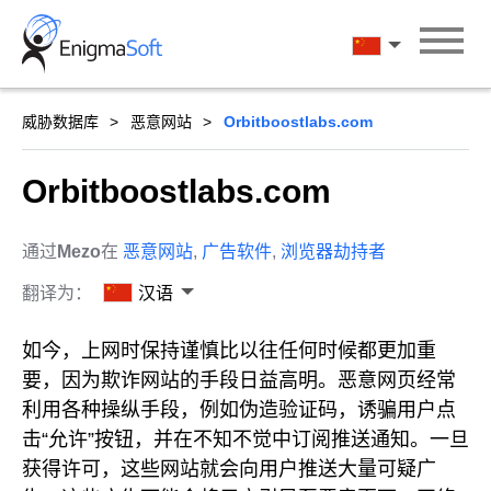
Skip
to
汉语
content
威胁数据库
恶意网站
Orbitboostlabs.com
Orbitboostlabs.com
通过
Mezo
在
恶意网站
,
广告软件
,
浏览器劫持者
翻译为：
汉语
如今，上网时保持谨慎比以往任何时候都更加重
要，因为欺诈网站的手段日益高明。恶意网页经常
利用各种操纵手段，例如伪造验证码，诱骗用户点
击“允许”按钮，并在不知不觉中订阅推送通知。一旦
获得许可，这些网站就会向用户推送大量可疑广