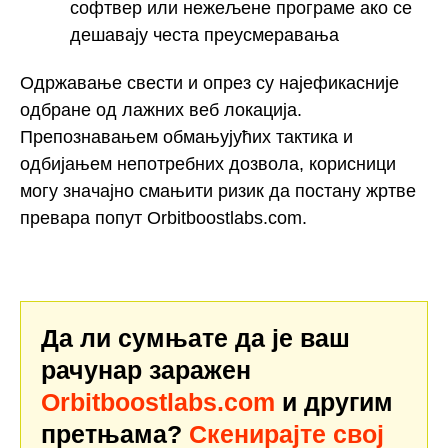
софтвер или нежељене програме ако се
дешавају честа преусмеравања
Одржавање свести и опрез су најефикасније
одбране од лажних веб локација.
Препознавањем обмањујућих тактика и
одбијањем непотребних дозвола, корисници
могу значајно смањити ризик да постану жртве
превара попут Orbitboostlabs.com.
Да ли сумњате да је ваш
рачунар заражен
Orbitboostlabs.com
и другим
претњама?
Скенирајте свој