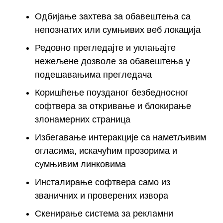
Одбијање захтева за обавештења са
непознатих или сумњивих веб локација
Редовно прегледајте и уклањајте
нежељене дозволе за обавештења у
подешавањима прегледача
Коришћење поузданог безбедносног
софтвера за откривање и блокирање
злонамерних страница
Избегавање интеракције са наметљивим
огласима, искачућим прозорима и
сумњивим линковима
Инсталирање софтвера само из
званичних и проверених извора
Скенирање система за рекламни