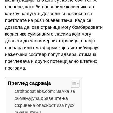
провере, како би превариле кориснике да
кликну на дугме „Дозволи“ и несвесно се
претплате на push обавештења. Када се
дозвола да, ове странице могу бомбардовати
кориснике сумњивим огласима који могу
довести до злонамерних страница, онлајн
превара или платформи које дистрибуирају
нежељени софтвер попут адвера, отимача
прегледача и других потенцијално штетних
програма.
Преглед садржаја
Orbitboostlabs.com: Замка за
обмањујућа обавештења
Скривена опасност иза пусх
обавештења