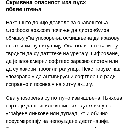
Скривена опасност иза пусх
обавештења
Након што добије дозволе за обавештења,
Orbitboostlabs.com почиње да дистрибуира
обмањујућа упозорења осмишљена да изазову
страх и хитну ситуацију. Ова обавештења могу
тврдити да су датотеке на уређају шифроване,
да је злонамерни софтвер заразио систем или
да су хакери пробили рачунар. Неке поруке чак
упозоравају да антивирусни софтвер не ради
исправно и позивају на хитну акцију.
Ова упозорења су потпуно измишљена. Њихова
сврха је да присиле кориснике да кликну на
уграђене линкове или дугмад, који обично
преусмеравају на непоуздане дестинације.