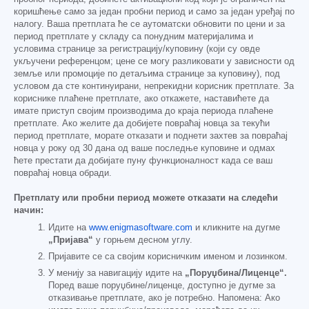
коришћење само за један пробни период и само за један уређај по
налогу. Ваша претплата ће се аутоматски обновити по цени и за
период претплате у складу са понудним материјалима и
условима странице за регистрацију/куповину (који су овде
укључени референцом; цене се могу разликовати у зависности од
земље или промоције по детаљима странице за куповину), под
условом да сте континуирани, непрекидни корисник претплате. За
кориснике плаћене претплате, ако откажете, наставићете да
имате приступ својим производима до краја периода плаћене
претплате. Ако желите да добијете повраћај новца за текући
период претплате, морате отказати и поднети захтев за повраћај
новца у року од 30 дана од ваше последње куповине и одмах
ћете престати да добијате пуну функционалност када се ваш
повраћај новца обради.
Претплату или пробни период можете отказати на следећи
начин:
Идите на
www.enigmasoftware.com
и кликните на дугме
„Пријава“
у горњем десном углу.
Пријавите се са својим корисничким именом и лозинком.
У менију за навигацију идите на
„Поруџбина/Лиценце“.
Поред ваше поруџбине/лиценце, доступно је дугме за
отказивање претплате, ако је потребно. Напомена: Ако