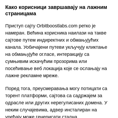
Како корисници завршавају на лажним
страницама
Приступ сајту Orbitboostlabs.com ретко је
намеран. Већина корисника наилази на такве
сајтове путем индиректних и обмањујућих
канала. Уобичајени путеви укључују кликтање
на обмањујуће огласе, интеракцију са
сумњивим искачућим прозорима или
посећивање веб локација које се ослањају на
лажне рекламне мреже.
Поред тога, преусмеравања могу потицати са
торент платформи, сајтова са садржајем за
одрасле или других нерегулисаних домена. У
неким случајевима, адвер инсталиран на
уређају може генерисати стална