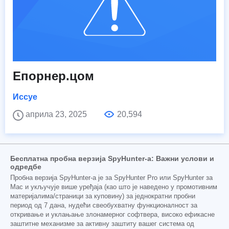
Епорнер.цом
Иссуе
априла 23, 2025
20,594
Бесплатна пробна верзија SpyHunter-а: Важни услови и
одредбе
Пробна верзија SpyHunter-а је за SpyHunter Pro или SpyHunter за
Mac и укључује више уређаја (као што је наведено у промотивним
материјалима/страници за куповину) за једнократни пробни
период од 7 дана, нудећи свеобухватну функционалност за
откривање и уклањање злонамерног софтвера, високо ефикасне
заштитне механизме за активну заштиту вашег система од