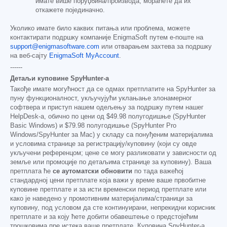
имате више поруџбина/производа, мораћете да их
откажете појединачно.
Уколико имате било каквих питања или проблема, можете
контактирати подршку компаније EnigmaSoft путем е-поште на
support@enigmasoftware.com
или отварањем захтева за подршку
на веб-сајту
EnigmaSoft MyAccount
.
------
Детаљи куповине SpyHunter-а
Такође имате могућност да се одмах претплатите на SpyHunter за
пуну функционалност, укључујући уклањање злонамерног
софтвера и приступ нашем одељењу за подршку путем нашег
HelpDesk-а, обично по цени од
$49.98
полугодишње (SpyHunter
Basic Windows) и
$79.98
полугодишње (SpyHunter Pro
Windows/SpyHunter за Mac) у складу са понуђеним материјалима
и условима странице за регистрацију/куповину (који су овде
укључени референцом; цене се могу разликовати у зависности од
земље или промоције по детаљима странице за куповину). Ваша
претплата ће
се аутоматски обновити
по тада важећој
стандардној цени претплате која важи у време ваше првобитне
куповине претплате и за исти временски период претплате или
како је наведено у промотивним материјалима/страници за
куповину, под условом да сте континуирани, непрекидни корисник
претплате и за коју ћете добити обавештење о предстојећим
трошковима пре истека ваше претплате. Куповина SpyHunter-а