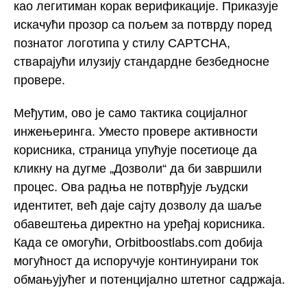
као легитиман корак верификације. Приказује
искачући прозор са пољем за потврду поред
познатог логотипа у стилу CAPTCHA,
стварајући илузију стандардне безбедносне
провере.
Међутим, ово је само тактика социјалног
инжењеринга. Уместо провере активности
корисника, страница упућује посетиоце да
кликну на дугме „Дозволи“ да би завршили
процес. Ова радња не потврђује људски
идентитет, већ даје сајту дозволу да шаље
обавештења директно на уређај корисника.
Када се омогући, Orbitboostlabs.com добија
могућност да испоручује континуирани ток
обмањујућег и потенцијално штетног садржаја.