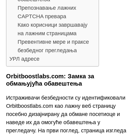
Препознавање лажних
CAPTCHA превара
Како корисници завршавају
на лажним страницама
Превентивне мере и праксе
безбедног прегледања
УРЛ адресе
Orbitboostlabs.com: Замка за
обмањујућа обавештења
Истраживачи безбедности су идентификовали
Orbitboostlabs.com као лажну веб страницу
посебно дизајнирану да обмане посетиоце и
наведе их да омогуће обавештења у
прегледачу. На први поглед, страница изгледа