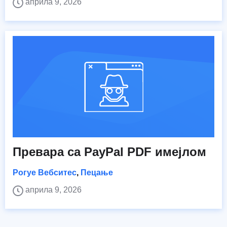
априла 9, 2026
Превара са PayPal PDF имејлом
Рогуе Вебситес
,
Пецање
априла 9, 2026