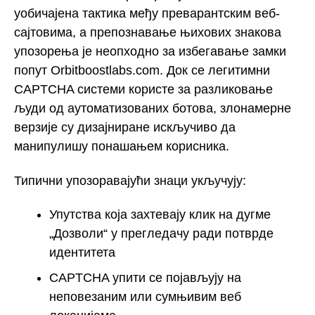
уобичајена тактика међу преварантским веб-
сајтовима, а препознавање њихових знакова
упозорења је неопходно за избегавање замки
попут Orbitboostlabs.com. Док се легитимни
CAPTCHA системи користе за разликовање
људи од аутоматизованих ботова, злонамерне
верзије су дизајниране искључиво да
манипулишу понашањем корисника.
Типични упозоравајући знаци укључују:
Упутства која захтевају клик на дугме
„Дозволи“ у прегледачу ради потврде
идентитета
CAPTCHA упити се појављују на
неповезаним или сумњивим веб