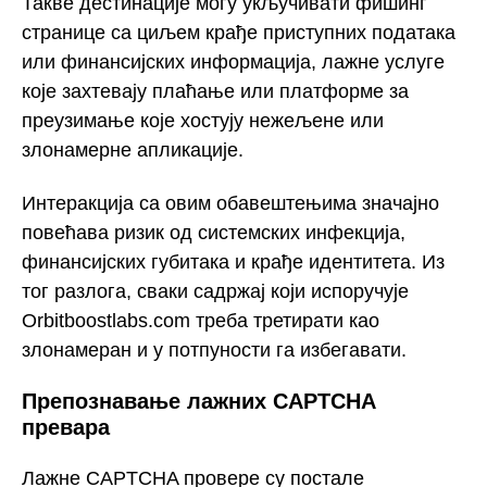
Такве дестинације могу укључивати фишинг
странице са циљем крађе приступних података
или финансијских информација, лажне услуге
које захтевају плаћање или платформе за
преузимање које хостују нежељене или
злонамерне апликације.
Интеракција са овим обавештењима значајно
повећава ризик од системских инфекција,
финансијских губитака и крађе идентитета. Из
тог разлога, сваки садржај који испоручује
Orbitboostlabs.com треба третирати као
злонамеран и у потпуности га избегавати.
Препознавање лажних CAPTCHA
превара
Лажне CAPTCHA провере су постале