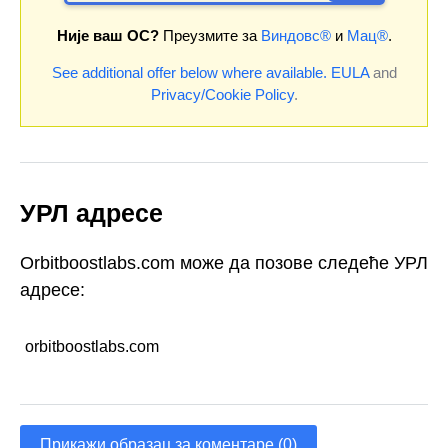
Није ваш ОС?
Преузмите за
Виндовс®
и
Мац®
.
See additional offer below where available.
EULA
and
Privacy/Cookie Policy
.
УРЛ адресе
Orbitboostlabs.com може да позове следеће УРЛ
адресе:
orbitboostlabs.com
Прикажи образац за коментаре (0)