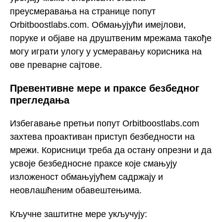
преусмеравања на странице попут
Orbitboostlabs.com. Обмањујући имејлови,
поруке и објаве на друштвеним мрежама такође
могу играти улогу у усмеравању корисника на
ове преварне сајтове.
Превентивне мере и праксе безбедног
прегледања
Избегавање претњи попут Orbitboostlabs.com
захтева проактиван приступ безбедности на
мрежи. Корисници треба да остану опрезни и да
усвоје безбедносне праксе које смањују
изложеност обмањујућем садржају и
неовлашћеним обавештењима.
Кључне заштитне мере укључују: