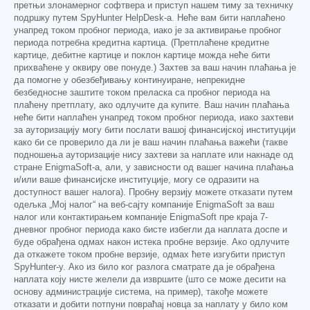
претњи злонамерног софтвера и приступ нашем тиму за техничку
подршку путем SpyHunter HelpDesk-а. Неће вам бити наплаћено
унапред током пробног периода, иако је за активирање пробног
периода потребна кредитна картица. (Претплаћене кредитне
картице, дебитне картице и поклон картице можда неће бити
прихваћене у оквиру ове понуде.) Захтев за ваш начин плаћања је
да помогне у обезбеђивању континуиране, непрекидне
безбедносне заштите током преласка са пробног периода на
плаћену претплату, ако одлучите да купите. Ваш начин плаћања
неће бити наплаћен унапред током пробног периода, иако захтеви
за ауторизацију могу бити послати вашој финансијској институцији
како би се проверило да ли је ваш начин плаћања важећи (такве
подношења ауторизације нису захтеви за наплате или накнаде од
стране EnigmaSoft-а, али, у зависности од вашег начина плаћања
и/или ваше финансијске институције, могу се одразити на
доступност вашег налога). Пробну верзију можете отказати путем
одељка „Мој налог“ на веб-сајту компаније EnigmaSoft за ваш
налог или контактирањем компаније EnigmaSoft пре краја 7-
дневног пробног периода како бисте избегли да наплата доспе и
буде обрађена одмах након истека пробне верзије. Ако одлучите
да откажете током пробне верзије, одмах ћете изгубити приступ
SpyHunter-у. Ако из било ког разлога сматрате да је обрађена
наплата коју нисте желели да извршите (што се може десити на
основу администрације система, на пример), такође можете
отказати и добити потпуни повраћај новца за наплату у било ком