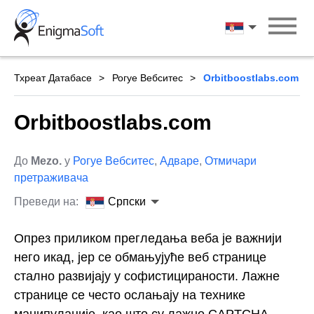
Skip
to
Српски
content
Тхреат Датабасе
Рогуе Вебситес
Orbitboostlabs.com
Orbitboostlabs.com
До
Mezo.
у
Рогуе Вебситес
,
Адваре
,
Отмичари
претраживача
Преведи на:
Српски
Опрез приликом прегледања веба је важнији
него икад, јер се обмањујуће веб странице
стално развијају у софистицираности. Лажне
странице се често ослањају на технике
манипулације, као што су лажне CAPTCHA