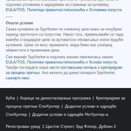
подлеже условима и одредбама на страници за куповину,
EULA/TOS
,
Политици приватности/колачића
и
Условима попуста
.
------
Општи услови
Свака куповина за SpyHunter по сниженој цени важи за понуђени
период претплате са попустом. Након тога, примењиваће се тада
важеће стандардне цене за аутоматско обнављање и/или будуће
куповине. Цене се могу променити, мада ћемо вас унапред
обавестити о променама цена.
Све верзије SpyHunter-а подлежу вашем прихватању наших
EULA/TOS
,
Политике приватности/колачића
и
Услова попуста
.
Такође погледајте наша
често постављана питања
и
критеријуме
за процену претњи
. Ако желите да деинсталирате SpyHunter,
сазнајте како
.
Кућа
Кораци за деинсталирање програма
Критеријуми за
процену претње СпиХунтер
Додатни услови и одредбе
СпиХунтер
Додатни услови и одредбе РегХунтер-а
Регистрован уред: 1 Цастле Стреет, 3рд Флоор, Дублин 2