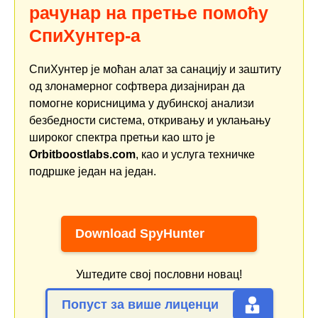
рачунар на претње помоћу
СпиХунтер-а
СпиХунтер је моћан алат за санацију и заштиту
од злонамерног софтвера дизајниран да
помогне корисницима у дубинској анализи
безбедности система, откривању и уклањању
широког спектра претњи као што је
Orbitboostlabs.com
, као и услуга техничке
подршке један на један.
Download SpyHunter
Уштедите свој пословни новац!
Попуст за више лиценци