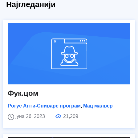
Најгледанији
Фук.цом
Рогуе Анти-Спиваре програм
,
Мац малвер
јуна 26, 2023
21,209