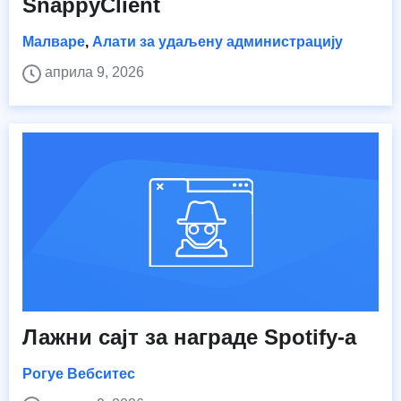
SnappyClient
Малваре
,
Алати за удаљену администрацију
априла 9, 2026
Лажни сајт за награде Spotify-а
Рогуе Вебситес