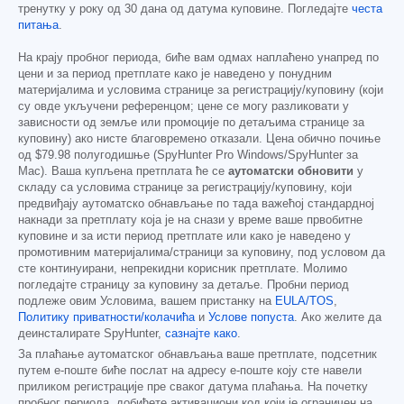
тренутку у року од 30 дана од датума куповине. Погледајте
честа
питања
.
На крају пробног периода, биће вам одмах наплаћено унапред по
цени и за период претплате како је наведено у понудним
материјалима и условима странице за регистрацију/куповину (који
су овде укључени референцом; цене се могу разликовати у
зависности од земље или промоције по детаљима странице за
куповину) ако нисте благовремено отказали. Цена обично почиње
од
$79.98
полугодишње (SpyHunter Pro Windows/SpyHunter за
Mac). Ваша купљена претплата ће се
аутоматски обновити
у
складу са условима странице за регистрацију/куповину, који
предвиђају аутоматско обнављање по тада важећој стандардној
накнади за претплату која је на снази у време ваше првобитне
куповине и за исти период претплате или како је наведено у
промотивним материјалима/страници за куповину, под условом да
сте континуирани, непрекидни корисник претплате. Молимо
погледајте страницу за куповину за детаље. Пробни период
подлеже овим Условима, вашем пристанку на
EULA/TOS
,
Политику приватности/колачића
и
Услове попуста
. Ако желите да
деинсталирате SpyHunter,
сазнајте како
.
За плаћање аутоматског обнављања ваше претплате, подсетник
путем е-поште биће послат на адресу е-поште коју сте навели
приликом регистрације пре сваког датума плаћања. На почетку
пробног периода, добићете активациони код који је ограничен на