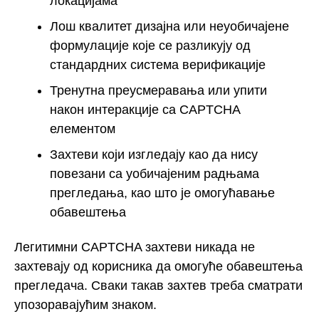
локацијама
Лош квалитет дизајна или неуобичајене
формулације које се разликују од
стандардних система верификације
Тренутна преусмеравања или упити
након интеракције са CAPTCHA
елементом
Захтеви који изгледају као да нису
повезани са уобичајеним радњама
прегледања, као што је омогућавање
обавештења
Легитимни CAPTCHA захтеви никада не
захтевају од корисника да омогуће обавештења
прегледача. Сваки такав захтев треба сматрати
упозоравајућим знаком.