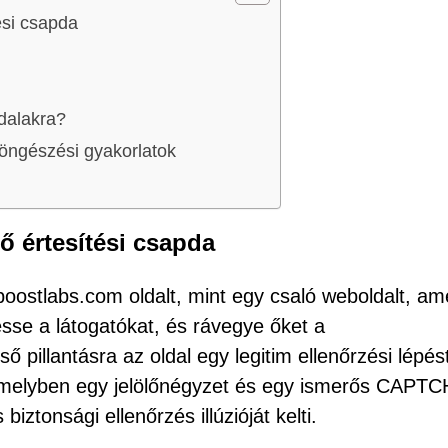
ési csapda
dalakra?
öngészési gyakorlatok
 értesítési csapda
boostlabs.com oldalt, mint egy csaló weboldalt, am
esse a látogatókat, és rávegye őket a
 pillantásra az oldal egy legitim ellenőrzési lépés
 amelyben egy jelölőnégyzet és egy ismerős CAPT
iztonsági ellenőrzés illúzióját kelti.