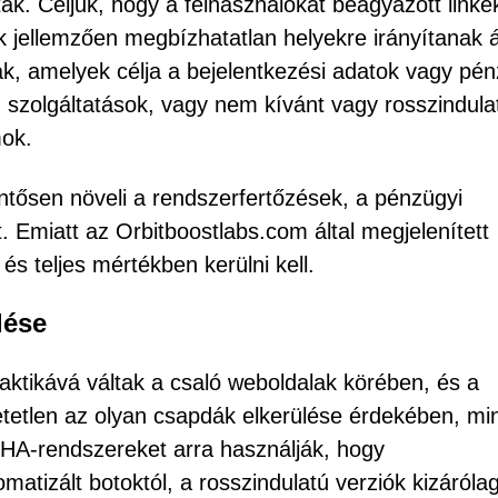
tak. Céljuk, hogy a felhasználókat beágyazott linke
k jellemzően megbízhatatlan helyekre irányítanak á
ak, amelyek célja a bejelentkezési adatok vagy pén
rd szolgáltatások, vagy nem kívánt vagy rosszindula
mok.
lentősen növeli a rendszerfertőzések, a pénzügyi
. Emiatt az Orbitboostlabs.com által megjelenített
 és teljes mértékben kerülni kell.
lése
ktikává váltak a csaló weboldalak körében, és a
etetlen az olyan csapdák elkerülése érdekében, mi
HA-rendszereket arra használják, hogy
tizált botoktól, a rosszindulatú verziók kizáróla