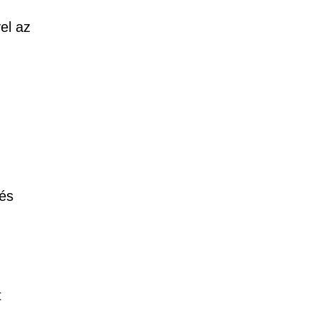
el az
 és
t