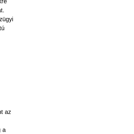
kre
t.
zügyi
tú
nt az
g a