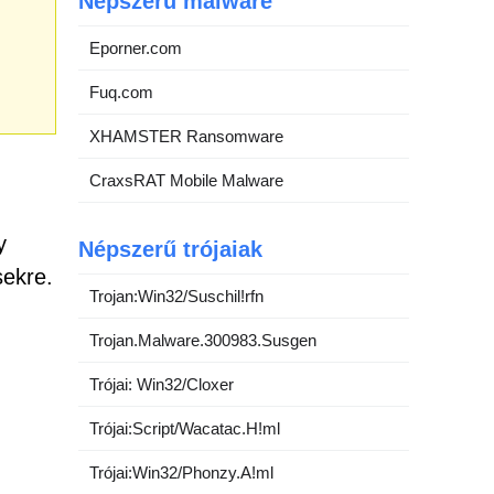
Népszerű malware
Eporner.com
Fuq.com
XHAMSTER Ransomware
CraxsRAT Mobile Malware
y
Népszerű trójaiak
sekre.
Trojan:Win32/Suschil!rfn
Trojan.Malware.300983.Susgen
Trójai: Win32/Cloxer
Trójai:Script/Wacatac.H!ml
Trójai:Win32/Phonzy.A!ml