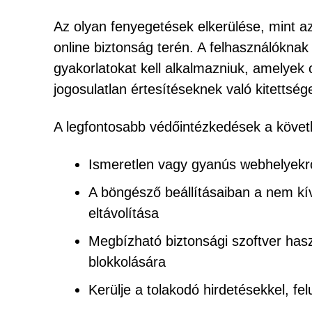
Az olyan fenyegetések elkerülése, mint a
online biztonság terén. A felhasználóknak
gyakorlatokat kell alkalmazniuk, amelyek
jogosulatlan értesítéseknek való kitettsége
A legfontosabb védőintézkedések a követ
Ismeretlen vagy gyanús webhelyekről
A böngésző beállításaiban a nem kív
eltávolítása
Megbízható biztonsági szoftver hasz
blokkolására
Kerülje a tolakodó hirdetésekkel, fel