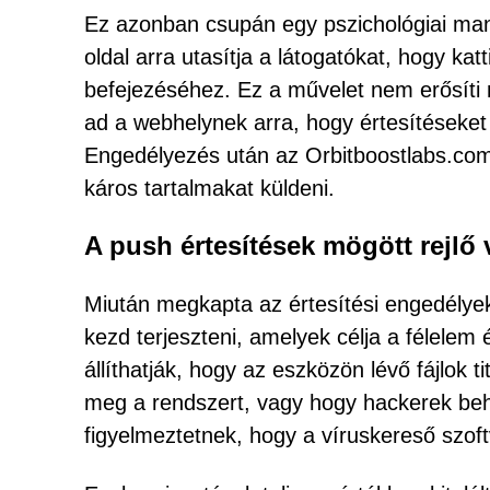
Ez azonban csupán egy pszichológiai manip
oldal arra utasítja a látogatókat, hogy k
befejezéséhez. Ez a művelet nem erősít
ad a webhelynek arra, hogy értesítéseket 
Engedélyezés után az Orbitboostlabs.com
káros tartalmakat küldeni.
A push értesítések mögött rejlő 
Miután megkapta az értesítési engedélye
kezd terjeszteni, amelyek célja a félelem 
állíthatják, hogy az eszközön lévő fájlok 
meg a rendszert, vagy hogy hackerek beh
figyelmeztetnek, hogy a víruskereső szof