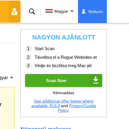
Keresés
Magyar
Belépés
NAGYON AJÁNLOTT
Start Scan
Távolítsa el a Rogue Websites-et
Védje és tisztítsa meg Mac-jét
gyar
Scan Now
Kémvadász
See additional offer below where
r
available.
EULA
and
Privacy/Cookie
Policy
.