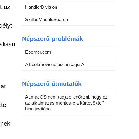
t az
HandlerDivision
SkilledModuleSearch
délyt
Népszerű problémák
álisan
Eporner.com
A Lookmovie.io biztonságos?
Népszerű útmutatók
kat
A „macOS nem tudja ellenőrizni, hogy ez
az alkalmazás mentes-e a kártevőktől”
zte
hiba javítása
tnek.