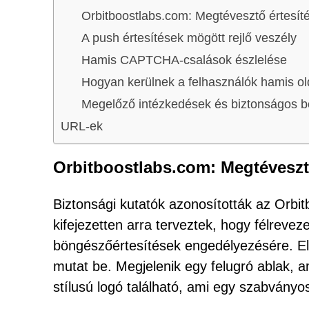
Orbitboostlabs.com: Megtévesztő értesít
A push értesítések mögött rejlő veszély
Hamis CAPTCHA-csalások észlelése
Hogyan kerülnek a felhasználók hamis ol
Megelőző intézkedések és biztonságos b
URL-ek
Orbitboostlabs.com: Megtévesztő
Biztonsági kutatók azonosították az Orbit
kifejezetten arra terveztek, hogy félrevez
böngészőértesítések engedélyezésére. Első
mutat be. Megjelenik egy felugró ablak,
stílusú logó található, ami egy szabványos b