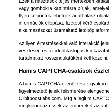
Ezek a riasztások teljes mértékben kitalál
vagy gombokra kattintásra bírják, amelye
Ilyen célpontok lehetnek adathalász oldal
információk ellopása, fizetést kérő csalá
alkalmazásokat üzemeltető letöltőplatfor
Az ilyen értesítésekkel való interakció je
veszteség és az identitáslopás kockázatát
tartalmakat rosszindulatúként kell kezelni,
Hamis CAPTCHA-csalások észle
A hamis CAPTCHA-ellenőrzések gyakori ta
figyelmeztető jeleik felismerése elengedh
Orbitboostlabs.com. Míg a legitim CAPTC
megkülönböztessék az embereket az automa