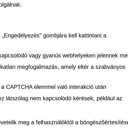
olgálnak.
„Engedélyezés” gombjára kell kattintani a
apcsolódó vagy gyanús webhelyeken jelennek me
katlan megfogalmazás, amely eltér a szabványos
k a CAPTCHA elemmel való interakció után
z látszólag nem kapcsolódó kérések, például az
telik meg a felhasználóktól a böngészőértesítés