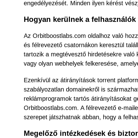
engedélyezését. Minden ilyen kérést vészje
Hogyan kerülnek a felhasználók
Az Orbitboostlabs.com oldalhoz való hozz
és félrevezető csatornákon keresztül talál
tartozik a megtévesztő hirdetésekre való k
vagy olyan webhelyek felkeresése, amelye
Ezenkívül az átirányítások torrent platfor
szabályozatlan domainekről is származhat
reklámprogramok tartós átirányításokat g
Orbitboostlabs.com. A félrevezető e-mail
szerepet játszhatnak abban, hogy a felhas
Megelőző intézkedések és bizto