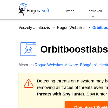
Skip
to
Itthon
Termékek
content
Veszély-adatbázis
Rogue Websites
Orbitbo
Orbitboostlab
Mezo
-ra
Rogue Websites
,
Adware
,
Böngésző-eltérí
Detecting threats on a system may be
removing all traces of threats even 
threats with SpyHunter.
SpyHunter o
Download SpyHu