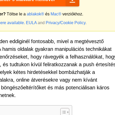
er?
Töltse le a
ablakok®
és
Mac®
verziókhoz.
ere available.
EULA
and
Privacy/Cookie Policy
.
en eddiginél fontosabb, mivel a megtévesztő
A hamis oldalak gyakran manipulációs technikákat
nőrzéseket, hogy rávegyék a felhasználókat, hog
és tudtukon kívül feliratkozzanak a push értesíté
lyek kétes hirdetésekkel bombázhatják a
alakra, online átverésekre vagy nem kívánt
 böngészőeltérítőket és más potenciálisan káros
hetnek.