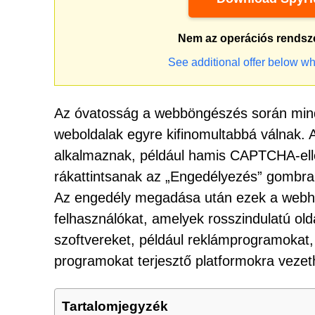
Nem az operációs rendsz
See additional offer below wh
Az óvatosság a webböngészés során mind
weboldalak egyre kifinomultabbá válnak. 
alkalmaznak, például hamis CAPTCHA-elle
rákattintsanak az „Engedélyezés” gombra, 
Az engedély megadása után ezek a webhe
felhasználókat, amelyek rosszindulatú old
szoftvereket, például reklámprogramokat,
programokat terjesztő platformokra vezet
Tartalomjegyzék