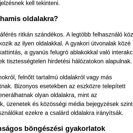
lzésnek kell tekinteni.
 hamis oldalakra?
áférés ritkán szándékos. A legtöbb felhasználó köz
kozik az ilyen oldalakkal. A gyakori útvonalak közé
attintás, a gyanús felugró ablakokkal való interakc
k tisztességtelen hirdetési hálózatokon alapulnak.
mokról, felnőtt tartalmú oldalakról vagy más
nak. Bizonyos esetekben az eszközre telepített
enerálhatnak olyan oldalakra, mint az
ek, üzenetek és közösségi média bejegyzések szin
ználókat ezekre a csalárd oldalakra irányítsák.
nságos böngészési gyakorlatok