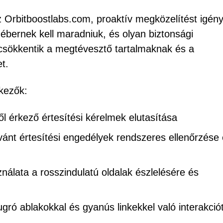
z Orbitboostlabs.com, proaktív megközelítést igény
 ébernek kell maradniuk, és olyan biztonsági
 csökkentik a megtévesztő tartalmaknak és a
t.
kezők:
 érkező értesítési kérelmek elutasítása
ánt értesítési engedélyek rendszeres ellenőrzése
nálata a rosszindulatú oldalak észlelésére és
ugró ablakokkal és gyanús linkekkel való interakció