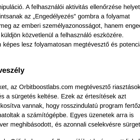
uláció. A felhasználói aktivitás ellenőrzése helyet
attintsanak az „Engedélyezés” gombra a folyamat
i meg az emberi személyazonosságot, hanem enge
küldjön közvetlenül a felhasználó eszközére.
 képes lesz folyamatosan megtévesztő és potenci
veszély
ket, az Orbitboostlabs.com megtévesztő riasztáso
és a sürgetés keltése. Ezek az értesítések azt
titkosítva vannak, hogy rosszindulatú program fertő
atoltak a számítógépbe. Egyes üzenetek arra is
tver meghibásodott, és azonnali cselekvésre sürge