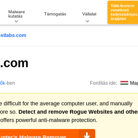
Több licencre
vonatkozó
Malware
Támogatás
Vállalat
kedvezményes
kutatás
árajánlat
ostlabs.com
s.com
tők
-ben
Fordítás ide:
Ma
 difficult for the average computer user, and manually
more so.
Detect and remove
Rogue Websites
and othe
ffers powerful anti-malware protection.
nter’s Malware Remover