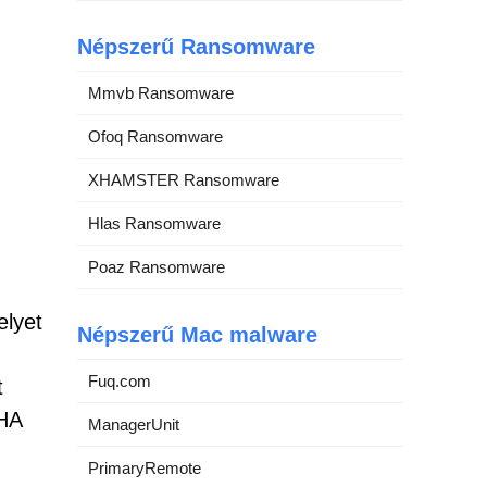
Népszerű Ransomware
Mmvb Ransomware
Ofoq Ransomware
XHAMSTER Ransomware
Hlas Ransomware
Poaz Ransomware
elyet
Népszerű Mac malware
Fuq.com
t
CHA
ManagerUnit
PrimaryRemote