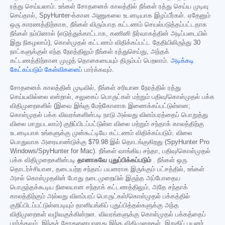
ரத்து செய்யலாம். உங்கள் சோதனைக் காலத்தில் நீங்கள் ரத்து செய்ய முடிவு
செய்தால், SpyHunter-க்கான அணுகலை உடனடியாக இழப்பீர்கள். ஏதேனும்
ஒரு காரணத்திற்காக, நீங்கள் விரும்பாத கட்டணம் செயல்படுத்தப்பட்டதாக
நீங்கள் நம்பினால் (எடுத்துக்காட்டாக, கணினி நிர்வாகத்தின் அடிப்படையில்
இது நிகழலாம்), கொள்முதல் கட்டணம் விதிக்கப்பட்ட தேதியிலிருந்து 30
நாட்களுக்குள் எந்த நேரத்திலும் நீங்கள் ரத்துசெய்து, அந்தக்
கட்டணத்திற்கான முழுத் தொகையையும் திரும்பப் பெறலாம்.
அடிக்கடி
கேட்கப்படும் கேள்விகளைப்
பார்க்கவும்.
சோதனைக் காலத்தின் முடிவில், நீங்கள் சரியான நேரத்தில் ரத்து
செய்யவில்லை என்றால், சலுகைப் பொருட்கள் மற்றும் பதிவு/கொள்முதல் பக்க
விதிமுறைகளில் (இவை இங்கு மேற்கோளாக இணைக்கப்பட்டுள்ளன;
கொள்முதல் பக்க விவரங்களின்படி நாடு அல்லது விளம்பரத்தைப் பொறுத்து
விலை மாறுபடலாம்) குறிப்பிடப்பட்டுள்ள விலை மற்றும் சந்தாக் காலத்திற்கு
உடனடியாக உங்களுக்கு முன்கூட்டியே கட்டணம் விதிக்கப்படும். விலை
பொதுவாக அரையாண்டுக்கு
$79.98
இல் தொடங்குகிறது (SpyHunter Pro
Windows/SpyHunter for Mac). நீங்கள் வாங்கிய சந்தா, பதிவு/கொள்முதல்
பக்க விதிமுறைகளின்படி
தானாகவே புதுப்பிக்கப்படும்
. நீங்கள் ஒரு
தொடர்ச்சியான, தடையற்ற சந்தாப் பயனராக இருக்கும் பட்சத்தில், உங்கள்
அசல் கொள்முதலின் போது நடைமுறையில் இருந்த அப்போதைய
பொருந்தக்கூடிய நிலையான சந்தாக் கட்டணத்திலும், அதே சந்தாக்
காலத்திற்கும் அல்லது விளம்பரப் பொருட்கள்/கொள்முதல் பக்கத்தில்
குறிப்பிடப்பட்டுள்ளபடியும் தானியங்கிப் புதுப்பித்தல்களுக்கு அந்த
விதிமுறைகள் வழிவகுக்கின்றன. விவரங்களுக்கு கொள்முதல் பக்கத்தைப்
பார்க்கவும். இந்தச் சோதனையானது இந்த விதிமுறைகள், இறுதிப் பயனர்