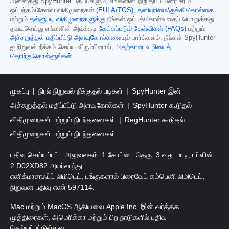
அனைத்து SpyHunter பதிப்புகளும், எங்களின் இறுதிப் பயனர் உரிம
ஒப்பந்தம்/சேவை விதிமுறைகள்
(EULA/TOS)
,
தனியுரிமை/குக்கீ கொள்கை
மற்றும்
தள்ளுபடி விதிமுறைகளுக்கு
நீங்கள் ஒப்புக்கொள்வதைப் பொறுத்தது.
தயவுசெய்து எங்களின் அடிக்கடி
கேட்கப்படும் கேள்விகள் (FAQs)
மற்றும்
அச்சுறுத்தல் மதிப்பீட்டு அளவுகோல்களையும்
பார்க்கவும். நீங்கள் SpyHunter-
ஐ நிறுவல் நீக்கம் செய்ய விரும்பினால்,
அதற்கான வழியைத்
தெரிந்துகொள்ளுங்கள்
.
முகப்பு
நிரல் நிறுவல் நீக்குதல் படிகள்
SpyHunter இன்
அச்சுறுத்தல் மதிப்பீட்டு அளவுகோல்கள்
SpyHunter கூடுதல்
விதிமுறைகள் மற்றும் நிபந்தனைகள்
RegHunter கூடுதல்
விதிமுறைகள் மற்றும் நிபந்தனைகள்
பதிவு செய்யப்பட்ட அலுவலகம்: 1 கோட்டை தெரு, 3 வது மாடி, டப்ளின்
2 D02XD82 அயர்லாந்து.
எனிக்மாசாஃப்ட் லிமிடெட், பங்குகளால் பிரைவேட் கம்பெனி லிமிடெட்,
நிறுவன பதிவு எண் 597114.
Mac மற்றும் MacOS ஆகியவை Apple Inc. இன் வர்த்தக
முத்திரைகள், அமெரிக்கா மற்றும் பிற நாடுகளில் பதிவு
செய்யப்பட்டுள்ளன.