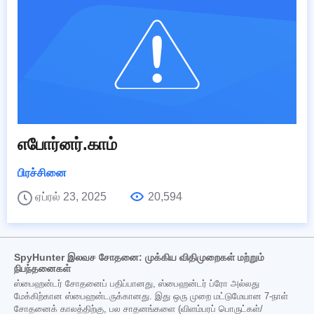
எபோர்னர்.காம்
பிரச்சினை
ஏப்ரல் 23, 2025
20,594
SpyHunter இலவச சோதனை: முக்கிய விதிமுறைகள் மற்றும்
நிபந்தனைகள்
ஸ்பைஹன்டர் சோதனைப் பதிப்பானது, ஸ்பைஹன்டர் ப்ரோ அல்லது
மேக்கிற்கான ஸ்பைஹன்டருக்கானது. இது ஒரு முறை மட்டுமேயான 7-நாள்
சோதனைக் காலத்திற்கு, பல சாதனங்களை (விளம்பரப் பொருட்கள்/