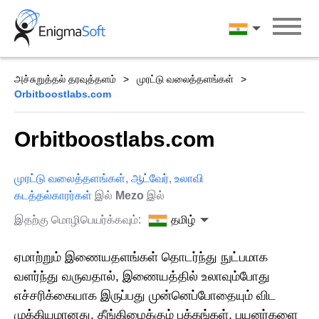
Skip
to
தமிழ்
content
அச்சுறுத்தல் தரவுத்தளம்
முரட்டு வலைத்தளங்கள்
Orbitboostlabs.com
Orbitboostlabs.com
முரட்டு வலைத்தளங்கள்
,
ஆட்வேர்
,
உலாவி
கடத்தல்காரர்கள்
இல்
Mezo
இல்
இதற்கு மொழிபெயர்க்கவும்:
தமிழ்
ஏமாற்றும் இணையதளங்கள் தொடர்ந்து நுட்பமாக
வளர்ந்து வருவதால், இணையத்தில் உலாவும்போது
எச்சரிக்கையாக இருப்பது முன்னெப்போதையும் விட
முக்கியமானது. தீங்கிழைக்கும் பக்கங்கள், பயனர்களை