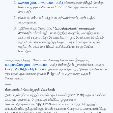
www.enigmasoftware.com என்ற
இணையதளத்திற்குச் சென்று,
மேல் வலது மூலையில் உள்ள
"Login"
பொத்தானைக் கிளிக்
செய்யவும்.
உங்கள் பயனர்பெயர் மற்றும் கடவுச்சொல்லைப் பயன்படுத்தி
உள்நுழையவும்.
வழிசெலுத்தல் மெனுவில்,
"ஆர்டர்/உரிமங்கள்" என்பதற்குச்
செல்லவும்.
உங்கள் ஆர்டர்/உரிமத்திற்கு அருகில், பொருந்தினால்
உங்கள் சந்தாவை ரத்து செய்வதற்கான ஒரு பொத்தான் இருக்கும்.
குறிப்பு: உங்களிடம் ஒன்றுக்கு மேற்பட்ட ஆர்டர்கள்/தயாரிப்புகள்
இருந்தால், அவற்றை நீங்கள் தனித்தனியாக ரத்து செய்ய
வேண்டும்.
உங்களுக்கு ஏதேனும் கேள்விகள் அல்லது சிக்கல்கள் இருந்தால்,
support@enigmasoftware.com
என்ற மின்னஞ்சல் முகவரியிலோ அல்லது
EnigmaSoft-இன் MyAccount
இணையதளத்தில் ஒரு ஆதரவு டிக்கெட்டைத்
திறப்பதன் மூலமாகவோ நீங்கள் EnigmaSoft ஆதரவைத் தொடர்பு
கொள்ளலாம்.
------
ஸ்பைஹன்டர் கொள்முதல் விவரங்கள்
தீம்பொருள் நீக்கம் மற்றும் எங்கள் உதவி மையம் (HelpDesk) வழியாக எங்கள்
ஆதரவுத் துறையை அணுகுவது உள்ளிட்ட முழுமையான
செயல்பாடுகளுக்காக, SpyHunter-க்கு உடனடியாக சந்தா செலுத்தும்
வாய்ப்பும் உங்களுக்கு உள்ளது. இதன் கட்டணம் பொதுவாக அரையாண்டுக்கு