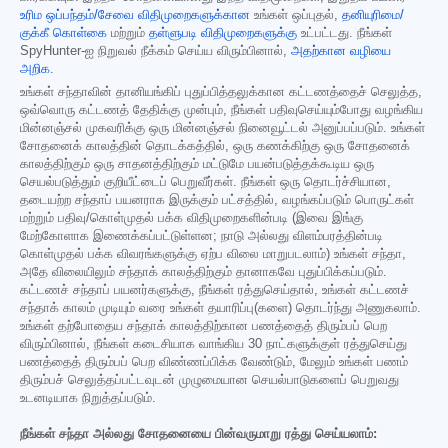
உரிம ஒப்பந்தம்/சேவை விதிமுறைகளுக்கான
உங்கள் ஒப்புதல்,
தனியுரிமை/
குக்கீ கொள்கை
மற்றும்
தள்ளுபடி விதிமுறைகளுக்கு
உட்பட்டது. நீங்கள்
SpyHunter-ஐ நிறுவல் நீக்கம் செய்ய விரும்பினால்,
அதற்கான வழியை
அறிக
.
உங்கள் சந்தாவின் தானியங்கிப் புதுப்பித்தலுக்கான கட்டணத்தைச் செலுத்த,
ஒவ்வொரு கட்டணத் தேதிக்கு முன்பும், நீங்கள் பதிவுசெய்யும்போது வழங்கிய
மின்னஞ்சல் முகவரிக்கு ஒரு மின்னஞ்சல் நினைவூட்டல் அனுப்பப்படும். உங்கள்
சோதனைக் காலத்தின் தொடக்கத்தில், ஒரு கணக்கிற்கு ஒரு சோதனைக்
காலத்திற்கும் ஒரு சாதனத்திற்கும் மட்டுமே பயன்படுத்தக்கூடிய ஒரு
செயல்படுத்தும் குறியீட்டைப் பெறுவீர்கள். நீங்கள் ஒரு தொடர்ச்சியான,
தடையற்ற சந்தாப் பயனராக இருக்கும் பட்சத்தில், வழங்கப்படும் பொருட்கள்
மற்றும் பதிவு/கொள்முதல் பக்க விதிமுறைகளின்படி (இவை இங்கு
மேற்கோளாக இணைக்கப்பட்டுள்ளன; நாடு அல்லது விளம்பரத்தின்படி
கொள்முதல் பக்க விவரங்களுக்கு ஏற்ப விலை மாறுபடலாம்) உங்கள் சந்தா,
அதே விலையிலும் சந்தாக் காலத்திற்கும் தானாகவே புதுப்பிக்கப்படும்.
கட்டணச் சந்தாப் பயனர்களுக்கு, நீங்கள் ரத்துசெய்தால், உங்கள் கட்டணச்
சந்தாக் காலம் முடியும் வரை உங்கள் தயாரிப்பு(களை) தொடர்ந்து அணுகலாம்.
உங்கள் தற்போதைய சந்தாக் காலத்திற்கான பணத்தைத் திரும்பப் பெற
விரும்பினால், நீங்கள் கடைசியாக வாங்கிய 30 நாட்களுக்குள் ரத்துசெய்து
பணத்தைத் திரும்பப் பெற விண்ணப்பிக்க வேண்டும், மேலும் உங்கள் பணம்
திரும்பச் செலுத்தப்பட்டவுடன் முழுமையான செயல்பாடுகளைப் பெறுவது
உடனடியாக நிறுத்தப்படும்.
நீங்கள் சந்தா அல்லது சோதனையை பின்வருமாறு ரத்து செய்யலாம்: