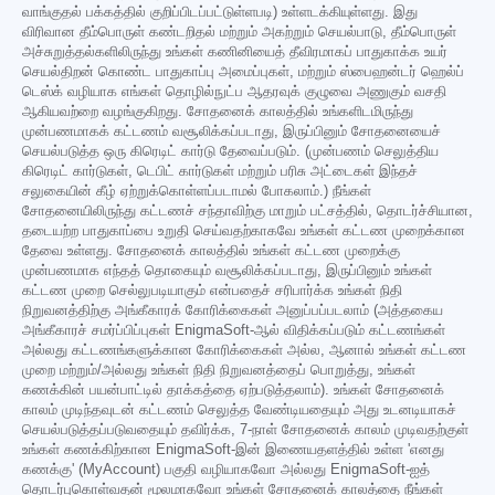
வாங்குதல் பக்கத்தில் குறிப்பிடப்பட்டுள்ளபடி) உள்ளடக்கியுள்ளது. இது
விரிவான தீம்பொருள் கண்டறிதல் மற்றும் அகற்றும் செயல்பாடு, தீம்பொருள்
அச்சுறுத்தல்களிலிருந்து உங்கள் கணினியைத் தீவிரமாகப் பாதுகாக்க உயர்
செயல்திறன் கொண்ட பாதுகாப்பு அமைப்புகள், மற்றும் ஸ்பைஹன்டர் ஹெல்ப்
டெஸ்க் வழியாக எங்கள் தொழில்நுட்ப ஆதரவுக் குழுவை அணுகும் வசதி
ஆகியவற்றை வழங்குகிறது. சோதனைக் காலத்தில் உங்களிடமிருந்து
முன்பணமாகக் கட்டணம் வசூலிக்கப்படாது, இருப்பினும் சோதனையைச்
செயல்படுத்த ஒரு கிரெடிட் கார்டு தேவைப்படும். (முன்பணம் செலுத்திய
கிரெடிட் கார்டுகள், டெபிட் கார்டுகள் மற்றும் பரிசு அட்டைகள் இந்தச்
சலுகையின் கீழ் ஏற்றுக்கொள்ளப்படாமல் போகலாம்.) நீங்கள்
சோதனையிலிருந்து கட்டணச் சந்தாவிற்கு மாறும் பட்சத்தில், தொடர்ச்சியான,
தடையற்ற பாதுகாப்பை உறுதி செய்வதற்காகவே உங்கள் கட்டண முறைக்கான
தேவை உள்ளது. சோதனைக் காலத்தில் உங்கள் கட்டண முறைக்கு
முன்பணமாக எந்தத் தொகையும் வசூலிக்கப்படாது, இருப்பினும் உங்கள்
கட்டண முறை செல்லுபடியாகும் என்பதைச் சரிபார்க்க உங்கள் நிதி
நிறுவனத்திற்கு அங்கீகாரக் கோரிக்கைகள் அனுப்பப்படலாம் (அத்தகைய
அங்கீகாரச் சமர்ப்பிப்புகள் EnigmaSoft-ஆல் விதிக்கப்படும் கட்டணங்கள்
அல்லது கட்டணங்களுக்கான கோரிக்கைகள் அல்ல, ஆனால் உங்கள் கட்டண
முறை மற்றும்/அல்லது உங்கள் நிதி நிறுவனத்தைப் பொறுத்து, உங்கள்
கணக்கின் பயன்பாட்டில் தாக்கத்தை ஏற்படுத்தலாம்). உங்கள் சோதனைக்
காலம் முடிந்தவுடன் கட்டணம் செலுத்த வேண்டியதையும் அது உடனடியாகச்
செயல்படுத்தப்படுவதையும் தவிர்க்க, 7-நாள் சோதனைக் காலம் முடிவதற்குள்
உங்கள் கணக்கிற்கான EnigmaSoft-இன் இணையதளத்தில் உள்ள 'எனது
கணக்கு' (MyAccount) பகுதி வழியாகவோ அல்லது EnigmaSoft-ஐத்
தொடர்புகொள்வதன் மூலமாகவோ உங்கள் சோதனைக் காலத்தை நீங்கள்