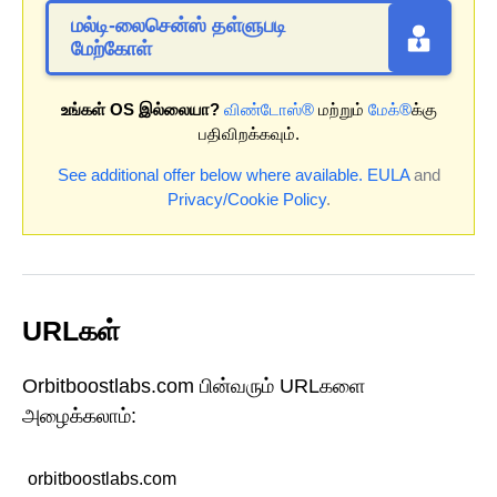
மல்டி-லைசென்ஸ் தள்ளுபடி
மேற்கோள்
உங்கள் OS இல்லையா?
விண்டோஸ்®
மற்றும்
மேக்®
க்கு
பதிவிறக்கவும்.
See additional offer below where available.
EULA
and
Privacy/Cookie Policy
.
URLகள்
Orbitboostlabs.com பின்வரும் URLகளை
அழைக்கலாம்:
orbitboostlabs.com