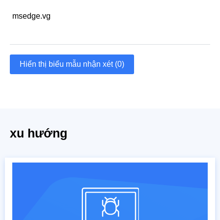
msedge.vg
Hiển thị biểu mẫu nhận xét (0)
xu hướng