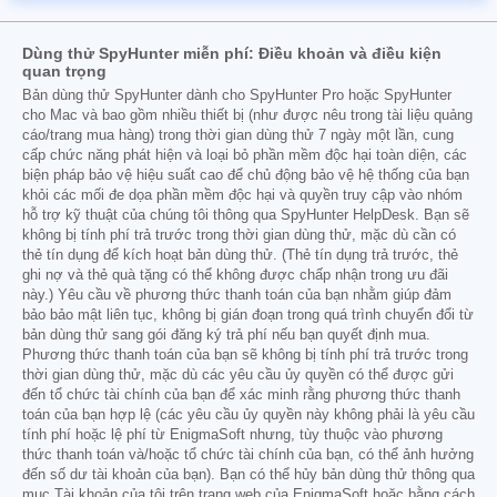
Dùng thử SpyHunter miễn phí: Điều khoản và điều kiện
quan trọng
Bản dùng thử SpyHunter dành cho SpyHunter Pro hoặc SpyHunter
cho Mac và bao gồm nhiều thiết bị (như được nêu trong tài liệu quảng
cáo/trang mua hàng) trong thời gian dùng thử 7 ngày một lần, cung
cấp chức năng phát hiện và loại bỏ phần mềm độc hại toàn diện, các
biện pháp bảo vệ hiệu suất cao để chủ động bảo vệ hệ thống của bạn
khỏi các mối đe dọa phần mềm độc hại và quyền truy cập vào nhóm
hỗ trợ kỹ thuật của chúng tôi thông qua SpyHunter HelpDesk. Bạn sẽ
không bị tính phí trả trước trong thời gian dùng thử, mặc dù cần có
thẻ tín dụng để kích hoạt bản dùng thử. (Thẻ tín dụng trả trước, thẻ
ghi nợ và thẻ quà tặng có thể không được chấp nhận trong ưu đãi
này.) Yêu cầu về phương thức thanh toán của bạn nhằm giúp đảm
bảo bảo mật liên tục, không bị gián đoạn trong quá trình chuyển đổi từ
bản dùng thử sang gói đăng ký trả phí nếu bạn quyết định mua.
Phương thức thanh toán của bạn sẽ không bị tính phí trả trước trong
thời gian dùng thử, mặc dù các yêu cầu ủy quyền có thể được gửi
đến tổ chức tài chính của bạn để xác minh rằng phương thức thanh
toán của bạn hợp lệ (các yêu cầu ủy quyền này không phải là yêu cầu
tính phí hoặc lệ phí từ EnigmaSoft nhưng, tùy thuộc vào phương
thức thanh toán và/hoặc tổ chức tài chính của bạn, có thể ảnh hưởng
đến số dư tài khoản của bạn). Bạn có thể hủy bản dùng thử thông qua
mục Tài khoản của tôi trên trang web của EnigmaSoft hoặc bằng cách