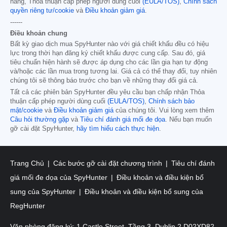
hàng, Thỏa thuận cấp phép người dùng cuối
(EULA/TOS)
,
Chính sách
quyền riêng tư/cookie
và
Điều khoản giảm giá
.
------
Điều khoản chung
Bất kỳ giao dịch mua SpyHunter nào với giá chiết khấu đều có hiệu
lực trong thời hạn đăng ký chiết khấu được cung cấp. Sau đó, giá
tiêu chuẩn hiện hành sẽ được áp dụng cho các lần gia hạn tự động
và/hoặc các lần mua trong tương lai. Giá cả có thể thay đổi, tuy nhiên
chúng tôi sẽ thông báo trước cho bạn về những thay đổi giá cả.
Tất cả các phiên bản SpyHunter đều yêu cầu bạn chấp nhận Thỏa
thuận cấp phép người dùng cuối
(EULA/TOS)
,
Chính sách bảo
mật/cookie
và
Điều khoản giảm giá
của chúng tôi. Vui lòng xem thêm
Câu hỏi thường gặp
và
Tiêu chí đánh giá mối đe dọa
. Nếu bạn muốn
gỡ cài đặt SpyHunter,
hãy tìm hiểu cách thực hiện
.
Trang Chủ
Các bước gỡ cài đặt chương trình
Tiêu chí đánh
giá mối đe dọa của SpyHunter
Điều khoản và điều kiện bổ
sung của SpyHunter
Điều khoản và điều kiện bổ sung của
RegHunter
Văn phòng đăng ký: 1 Castle Street, Tầng 3, Dublin 2 D02XD82