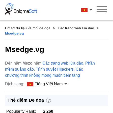
Skip
to
Tiếng Việt Na
content
Cơ sở dữ liệu về mối đe dọa
Các trang web lừa đảo
Msedge.vg
Msedge.vg
Đến năm
Mezo
năm
Các trang web lừa đảo
,
Phần
mềm quảng cáo
,
Trình duyệt Hijackers
,
Các
chương trình không mong muốn tiềm tàng
Dịch sang:
Tiếng Việt Nam
Thẻ điểm Đe doạ
?
Popularity Rank:
2,260