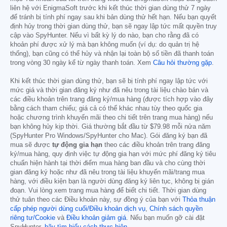
liên hệ với EnigmaSoft trước khi kết thúc thời gian dùng thử 7 ngày
để tránh bị tính phí ngay sau khi bản dùng thử hết hạn. Nếu bạn quyết
định hủy trong thời gian dùng thử, bạn sẽ ngay lập tức mất quyền truy
cập vào SpyHunter. Nếu vì bất kỳ lý do nào, bạn cho rằng đã có
khoản phí được xử lý mà bạn không muốn (ví dụ: do quản trị hệ
thống), bạn cũng có thể hủy và nhận lại toàn bộ số tiền đã thanh toán
trong vòng 30 ngày kể từ ngày thanh toán. Xem
Câu hỏi thường gặp
.
Khi kết thúc thời gian dùng thử, bạn sẽ bị tính phí ngay lập tức với
mức giá và thời gian đăng ký như đã nêu trong tài liệu chào bán và
các điều khoản trên trang đăng ký/mua hàng (được tích hợp vào đây
bằng cách tham chiếu; giá cả có thể khác nhau tùy theo quốc gia
hoặc chương trình khuyến mãi theo chi tiết trên trang mua hàng) nếu
bạn không hủy kịp thời. Giá thường bắt đầu từ
$79.98
mỗi nửa năm
(SpyHunter Pro Windows/SpyHunter cho Mac). Gói đăng ký bạn đã
mua sẽ được
tự động gia hạn
theo các điều khoản trên trang đăng
ký/mua hàng, quy định việc tự động gia hạn với mức phí đăng ký tiêu
chuẩn hiện hành tại thời điểm mua hàng ban đầu và cho cùng thời
gian đăng ký hoặc như đã nêu trong tài liệu khuyến mãi/trang mua
hàng, với điều kiện bạn là người dùng đăng ký liên tục, không bị gián
đoạn. Vui lòng xem trang mua hàng để biết chi tiết. Thời gian dùng
thử tuân theo các Điều khoản này, sự đồng ý của bạn với
Thỏa thuận
cấp phép người dùng cuối/Điều khoản dịch vụ
,
Chính sách quyền
riêng tư/Cookie
và
Điều khoản giảm giá
. Nếu bạn muốn gỡ cài đặt
SpyHunter,
hãy tìm hiểu cách thực hiện
.