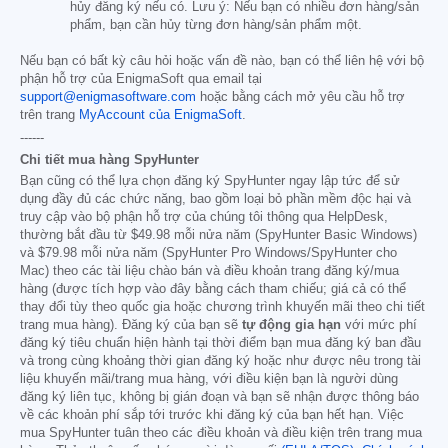
hủy đăng ký nếu có. Lưu ý: Nếu bạn có nhiều đơn hàng/sản
phẩm, bạn cần hủy từng đơn hàng/sản phẩm một.
Nếu bạn có bất kỳ câu hỏi hoặc vấn đề nào, bạn có thể liên hệ với bộ
phận hỗ trợ của EnigmaSoft qua email tại
support@enigmasoftware.com
hoặc bằng cách mở yêu cầu hỗ trợ
trên trang
MyAccount của EnigmaSoft
.
------
Chi tiết mua hàng SpyHunter
Bạn cũng có thể lựa chọn đăng ký SpyHunter ngay lập tức để sử
dụng đầy đủ các chức năng, bao gồm loại bỏ phần mềm độc hại và
truy cập vào bộ phận hỗ trợ của chúng tôi thông qua HelpDesk,
thường bắt đầu từ
$49.98
mỗi nửa năm (SpyHunter Basic Windows)
và
$79.98
mỗi nửa năm (SpyHunter Pro Windows/SpyHunter cho
Mac) theo các tài liệu chào bán và điều khoản trang đăng ký/mua
hàng (được tích hợp vào đây bằng cách tham chiếu; giá cả có thể
thay đổi tùy theo quốc gia hoặc chương trình khuyến mãi theo chi tiết
trang mua hàng). Đăng ký của bạn sẽ
tự động gia hạn
với mức phí
đăng ký tiêu chuẩn hiện hành tại thời điểm bạn mua đăng ký ban đầu
và trong cùng khoảng thời gian đăng ký hoặc như được nêu trong tài
liệu khuyến mãi/trang mua hàng, với điều kiện bạn là người dùng
đăng ký liên tục, không bị gián đoạn và bạn sẽ nhận được thông báo
về các khoản phí sắp tới trước khi đăng ký của bạn hết hạn. Việc
mua SpyHunter tuân theo các điều khoản và điều kiện trên trang mua