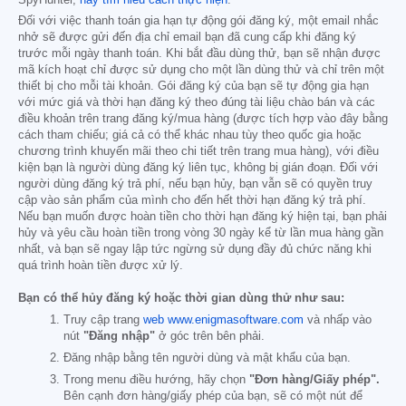
Đối với việc thanh toán gia hạn tự động gói đăng ký, một email nhắc
nhở sẽ được gửi đến địa chỉ email bạn đã cung cấp khi đăng ký
trước mỗi ngày thanh toán. Khi bắt đầu dùng thử, bạn sẽ nhận được
mã kích hoạt chỉ được sử dụng cho một lần dùng thử và chỉ trên một
thiết bị cho mỗi tài khoản. Gói đăng ký của bạn sẽ tự động gia hạn
với mức giá và thời hạn đăng ký theo đúng tài liệu chào bán và các
điều khoản trên trang đăng ký/mua hàng (được tích hợp vào đây bằng
cách tham chiếu; giá cả có thể khác nhau tùy theo quốc gia hoặc
chương trình khuyến mãi theo chi tiết trên trang mua hàng), với điều
kiện bạn là người dùng đăng ký liên tục, không bị gián đoạn. Đối với
người dùng đăng ký trả phí, nếu bạn hủy, bạn vẫn sẽ có quyền truy
cập vào sản phẩm của mình cho đến hết thời hạn đăng ký trả phí.
Nếu bạn muốn được hoàn tiền cho thời hạn đăng ký hiện tại, bạn phải
hủy và yêu cầu hoàn tiền trong vòng 30 ngày kể từ lần mua hàng gần
nhất, và bạn sẽ ngay lập tức ngừng sử dụng đầy đủ chức năng khi
quá trình hoàn tiền được xử lý.
Bạn có thể hủy đăng ký hoặc thời gian dùng thử như sau:
Truy cập trang
web www.enigmasoftware.com
và nhấp vào
nút
"Đăng nhập"
ở góc trên bên phải.
Đăng nhập bằng tên người dùng và mật khẩu của bạn.
Trong menu điều hướng, hãy chọn
"Đơn hàng/Giấy phép".
Bên cạnh đơn hàng/giấy phép của bạn, sẽ có một nút để