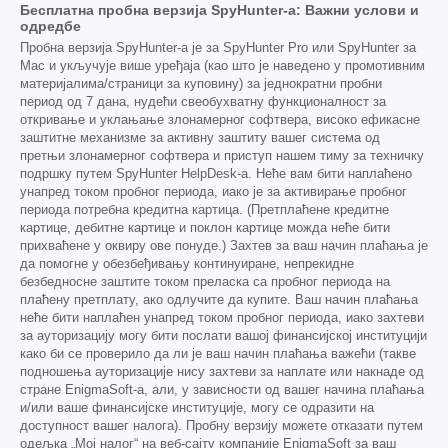
Бесплатна пробна верзија SpyHunter-а: Важни услови и
одредбе
Пробна верзија SpyHunter-а је за SpyHunter Pro или SpyHunter за
Mac и укључује више уређаја (као што је наведено у промотивним
материјалима/страници за куповину) за једнократни пробни
период од 7 дана, нудећи свеобухватну функционалност за
откривање и уклањање злонамерног софтвера, високо ефикасне
заштитне механизме за активну заштиту вашег система од
претњи злонамерног софтвера и приступ нашем тиму за техничку
подршку путем SpyHunter HelpDesk-а. Неће вам бити наплаћено
унапред током пробног периода, иако је за активирање пробног
периода потребна кредитна картица. (Претплаћене кредитне
картице, дебитне картице и поклон картице можда неће бити
прихваћене у оквиру ове понуде.) Захтев за ваш начин плаћања је
да помогне у обезбеђивању континуиране, непрекидне
безбедносне заштите током преласка са пробног периода на
плаћену претплату, ако одлучите да купите. Ваш начин плаћања
неће бити наплаћен унапред током пробног периода, иако захтеви
за ауторизацију могу бити послати вашој финансијској институцији
како би се проверило да ли је ваш начин плаћања важећи (такве
подношења ауторизације нису захтеви за наплате или накнаде од
стране EnigmaSoft-а, али, у зависности од вашег начина плаћања
и/или ваше финансијске институције, могу се одразити на
доступност вашег налога). Пробну верзију можете отказати путем
одељка „Мој налог“ на веб-сајту компаније EnigmaSoft за ваш