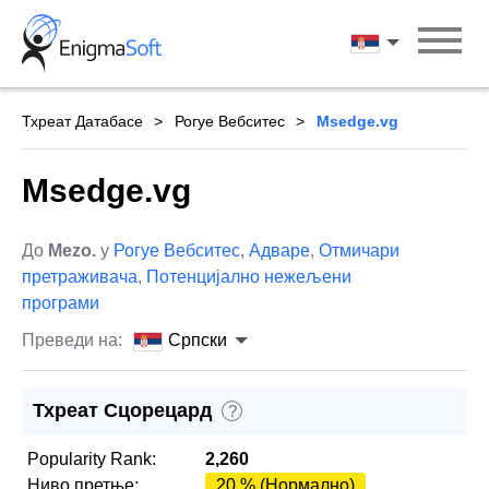
Skip
to
Српски
content
Тхреат Датабасе
Рогуе Вебситес
Msedge.vg
Msedge.vg
До
Mezo.
у
Рогуе Вебситес
,
Адваре
,
Отмичари
претраживача
,
Потенцијално нежељени
програми
Преведи на:
Српски
Тхреат Сцорецард
?
Popularity Rank:
2,260
Ниво претње:
20 % (Нормално)