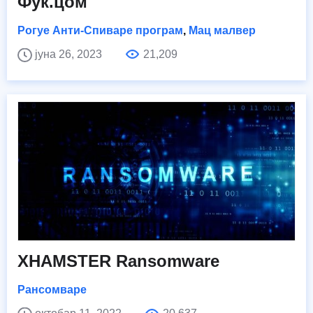
Фук.цом
Рогуе Анти-Спиваре програм
,
Мац малвер
јуна 26, 2023
21,209
XHAMSTER Ransomware
Рансомваре