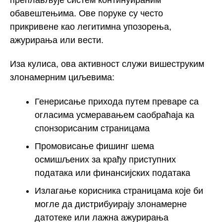
обавештењима. Ове поруке су често
прикривене као легитимна упозорења,
ажурирања или вести.
Иза кулиса, ова активност служи вишеструким
злонамерним циљевима:
Генерисање прихода путем преваре са
огласима усмеравањем саобраћаја ка
спонзорисаним страницама
Промовисање фишинг шема
осмишљених за крађу приступних
података или финансијских података
Излагање корисника страницама које би
могле да дистрибуирају злонамерне
датотеке или лажна ажурирања