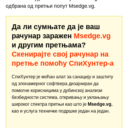
одбрана од претњи попут Msedge.vg.
Да ли сумњате да је ваш
рачунар заражен
Msedge.vg
и другим претњама?
Скенирајте свој рачунар на
претње помоћу СпиХунтер-а
СпиХунтер је моћан алат за санацију и заштиту
од злонамерног софтвера дизајниран да
помогне корисницима у дубинској анализи
безбедности система, откривању и уклањању
широког спектра претњи као што је
Msedge.vg
,
као и услуга техничке подршке један на један.