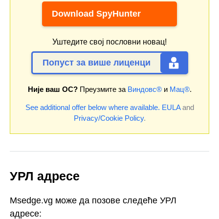
Download SpyHunter
Уштедите свој пословни новац!
Попуст за више лиценци
Није ваш ОС?
Преузмите за
Виндовс®
и
Мац®
.
See additional offer below where available.
EULA
and
Privacy/Cookie Policy
.
УРЛ адресе
Msedge.vg може да позове следеће УРЛ
адресе: