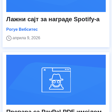
Лажни сајт за награде Spotify-а
Рогуе Вебситес
априла 9, 2026
Превара са PayPal PDF имејлом