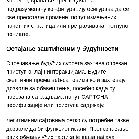
Коначно, враћање прегледача на
подразумевану конфигурацију осигурава да се
све преостале промене, попут измењених
почетних страница или претраживача, потпуно
пониште.
Остајање заштићеним у будућности
Спречавање будућих сусрета захтева опрезан
приступ онлајн интеракцијама. Будите
скептични према веб-сајтовима који захтевају
дозволе за обавештења, посебно када су
повезана са радњама попут CAPTCHA
верификације или приступа садржају.
Легитимним сајтовима ретко су потребне такве
дозволе да би функционисали. Препознавање
ових обмањујућих тактика је ваша најјача