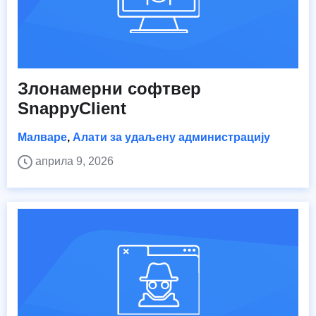
Злонамерни софтвер
SnappyClient
Малваре
,
Алати за удаљену администрацију
априла 9, 2026