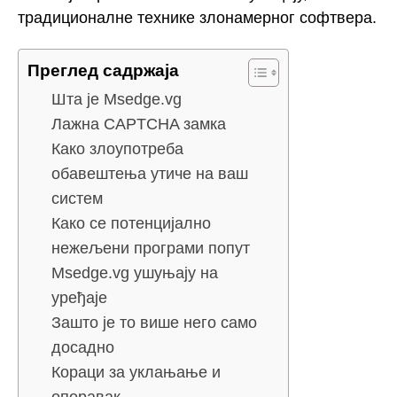
традиционалне технике злонамерног софтвера.
Преглед садржаја
Шта је Msedge.vg
Лажна CAPTCHA замка
Како злоупотреба
обавештења утиче на ваш
систем
Како се потенцијално
нежељени програми попут
Msedge.vg ушуњају на
уређаје
Зашто је то више него само
досадно
Кораци за уклањање и