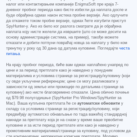
налог или контактирањем компаније EnigmaSoft пре краја 7-
дневног пробног периода како бисте избегли да наплата доспе и
буде обрађена одмах након истека пробне верзије. Ако одлучите
да откажете током пробне верзије, одмах ћете изгубити приступ
SpyHunter-у. Ако из било ког разлога сматрате да је обрађена
наплата коју нисте желели да извршите (што се може десити на
основу администрације система, на пример), такође можете
отказати и добити потпуни повраћај новца за наплату у било ком
тренутку у року од 30 дана од датума куповине. Погледајте
честа
питања
.
На крају пробног периода, биће вам одмах наплаћено унапред по
цени и за период претплате како је наведено у понудним
материјалима и условима странице за регистрацију/куповину (који
су овде укључени референцом; цене се могу разликовати у
зависности од земље или промоције по детаљима странице за
куповину) ако нисте благовремено отказали. Цена обично почиње
од
$79.98
полугодишње (SpyHunter Pro Windows/SpyHunter за
Mac). Ваша купљена претплата ће се
аутоматски обновити
у
складу са условима странице за регистрацију/куповину, који
предвиђају аутоматско обнављање по тада важећој стандардној
накнади за претплату која је на снази у време ваше првобитне
куповине и за исти период претплате или како је наведено у
промотивним материјалима/страници за куповину, под условом да
сте континуирани, непрекидни корисник претплате. Молимо