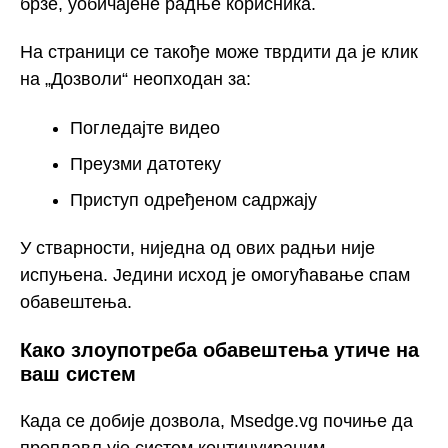
брзе, уобичајене радње корисника.
На страници се такође може тврдити да је клик
на „Дозволи“ неопходан за:
Погледајте видео
Преузми датотеку
Приступ одређеном садржају
У стварности, ниједна од ових радњи није
испуњена. Једини исход је омогућавање спам
обавештења.
Како злоупотреба обавештења утиче на
ваш систем
Када се добије дозвола, Msedge.vg почиње да
преплављује систем континуираним