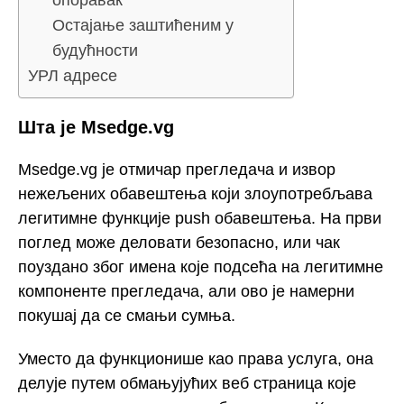
опоравак
Остајање заштићеним у
будућности
УРЛ адресе
Шта је Msedge.vg
Msedge.vg је отмичар прегледача и извор
нежељених обавештења који злоупотребљава
легитимне функције push обавештења. На први
поглед може деловати безопасно, или чак
поуздано због имена које подсећа на легитимне
компоненте прегледача, али ово је намерни
покушај да се смањи сумња.
Уместо да функционише као права услуга, она
делује путем обмањујућих веб страница које