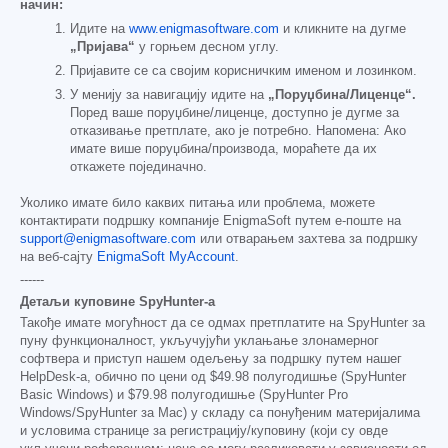
начин:
Идите на
www.enigmasoftware.com
и кликните на дугме
„Пријава“
у горњем десном углу.
Пријавите се са својим корисничким именом и лозинком.
У менију за навигацију идите на
„Поруџбина/Лиценце“.
Поред ваше поруџбине/лиценце, доступно је дугме за
отказивање претплате, ако је потребно. Напомена: Ако
имате више поруџбина/производа, мораћете да их
откажете појединачно.
Уколико имате било каквих питања или проблема, можете
контактирати подршку компаније EnigmaSoft путем е-поште на
support@enigmasoftware.com
или отварањем захтева за подршку
на веб-сајту
EnigmaSoft MyAccount
.
------
Детаљи куповине SpyHunter-а
Такође имате могућност да се одмах претплатите на SpyHunter за
пуну функционалност, укључујући уклањање злонамерног
софтвера и приступ нашем одељењу за подршку путем нашег
HelpDesk-а, обично по цени од
$49.98
полугодишње (SpyHunter
Basic Windows) и
$79.98
полугодишње (SpyHunter Pro
Windows/SpyHunter за Mac) у складу са понуђеним материјалима
и условима странице за регистрацију/куповину (који су овде