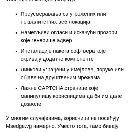
Преусмеравања са угрожених или
неквалитетних веб локација
Наметљиви огласи и искачући прозори
које генерише адвер
Инсталације пакета софтвера које
скривају додатне компоненте
Линкови уграђени у имејлове, поруке или
објаве на друштвеним мрежама
Лажне CAPTCHA странице које
манипулишу корисницима да би им дале
дозволе
У многим случајевима, корисници не посећују
Msedge.vg намерно. Уместо тога, тамо бивају