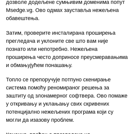
дозволе додељене сумњивим доменима попут
Msedge.vg. Ово одмах зауставља нежељена
обавештења.
Затим, проверите инсталирана проширења
прегледача и уклоните све што вам није
познато или непотребно. Нежељена
проширења често доприносе преусмеравањима
и обмањујућем понашању.
Топло се препоручује потпуно скенирање
система помоћу реномираног решења за
заштиту од злонамерног софтвера. Ово помаже
у откривању и уклањању свих скривених
потенцијално нежељених програма који су
могли да изазову проблем.