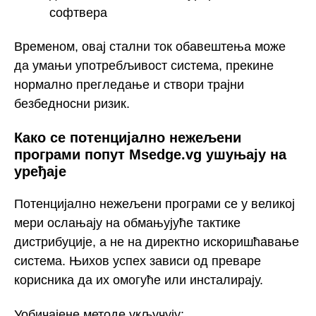
софтвера
Временом, овај стални ток обавештења може
да умањи употребљивост система, прекине
нормално прегледање и створи трајни
безбедносни ризик.
Како се потенцијално нежељени
програми попут Msedge.vg ушуњају на
уређаје
Потенцијално нежељени програми се у великој
мери ослањају на обмањујуће тактике
дистрибуције, а не на директно искоришћавање
система. Њихов успех зависи од преваре
корисника да их омогуће или инсталирају.
Уобичајене методе укључују: