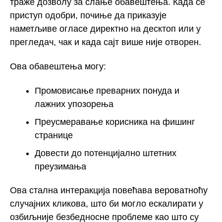
траже дозволу за слање обавештења. Када се
приступ одобри, почиње да приказује
наметљиве огласе директно на десктоп или у
прегледач, чак и када сајт више није отворен.
Ова обавештења могу:
Промовисање преварних понуда и
лажних упозорења
Преусмеравање корисника на фишинг
странице
Довести до потенцијално штетних
преузимања
Ова стална интеракција повећава вероватноћу
случајних кликова, што би могло ескалирати у
озбиљније безбедносне проблеме као што су