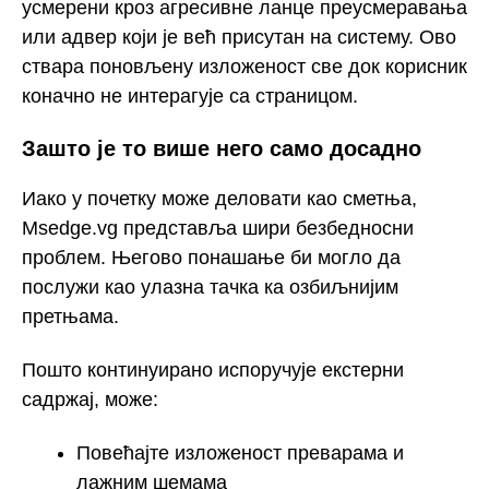
усмерени кроз агресивне ланце преусмеравања
или адвер који је већ присутан на систему. Ово
ствара поновљену изложеност све док корисник
коначно не интерагује са страницом.
Зашто је то више него само досадно
Иако у почетку може деловати као сметња,
Msedge.vg представља шири безбедносни
проблем. Његово понашање би могло да
послужи као улазна тачка ка озбиљнијим
претњама.
Пошто континуирано испоручује екстерни
садржај, може:
Повећајте изложеност преварама и
лажним шемама