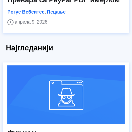
Рогуе Вебситес
,
Пецање
априла 9, 2026
Најгледанији