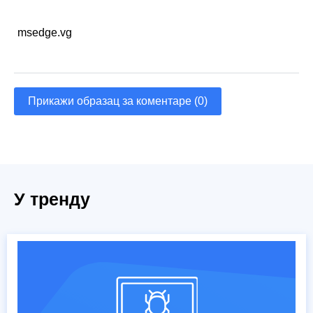
msedge.vg
Прикажи образац за коментаре (0)
У тренду