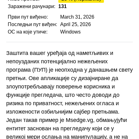
Заражени рачунари:
131
Први пут виђено:
March 31, 2026
Последњи пут виђен:
April 25, 2026
ОС на које утиче:
Windows
Заштита вашег уређаја од наметљивих и
непоузданих потенцијално нежељених
програма (ПУП) је неопходна у данашњем свету
претњи. Ове апликације су дизајниране да
злоупотребљавају поверење корисника и
функције прегледача, што често доводи до
ризика по приватност, нежељених огласа и
изложености озбиљнијим сајбер претњама.
Један такав пример је Msedge.vg, обмањујући
ентитет заснован на прегледачу који се у
великој мери ослања на манипулацију, а не на