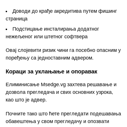
Доводи до крађе акредитива путем фишинг
страница
Подстицање инсталирања додатног
нежељеног или штетног софтвера
Овај слојевити ризик чини га посебно опасним у
поређењу са једноставним адвером.
Кораци за уклањање и опоравак
Елиминисање Msedge.vg захтева решавање и
дозвола прегледача и свих основних узрока,
као што је адвер.
Почните тако што ћете прегледати подешавања
обавештења у свом прегледачу и опозвати