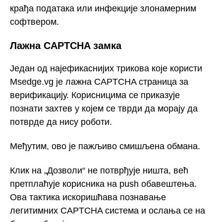
крађа података или инфекције злонамерним
софтвером.
Лажна CAPTCHA замка
Један од најефикаснијих трикова које користи
Msedge.vg је лажна CAPTCHA страница за
верификацију. Корисницима се приказује
познати захтев у којем се тврди да морају да
потврде да нису роботи.
Међутим, ово је пажљиво смишљена обмана.
Клик на „Дозволи“ не потврђује ништа, већ
претплаћује корисника на push обавештења.
Ова тактика искоришћава познавање
легитимних CAPTCHA система и ослања се на