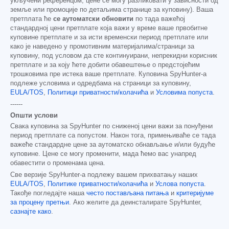
укључени референцом; цене се могу разликовати у зависности од
земље или промоције по детаљима странице за куповину). Ваша
претплата ће
се аутоматски обновити
по тада важећој
стандардној цени претплате која важи у време ваше првобитне
куповине претплате и за исти временски период претплате или
како је наведено у промотивним материјалима/страници за
куповину, под условом да сте континуирани, непрекидни корисник
претплате и за коју ћете добити обавештење о предстојећим
трошковима пре истека ваше претплате. Куповина SpyHunter-а
подлеже условима и одредбама на страници за куповину,
EULA/TOS
,
Политици приватности/колачића
и
Условима попуста
.
------
Општи услови
Свака куповина за SpyHunter по сниженој цени важи за понуђени
период претплате са попустом. Након тога, примењиваће се тада
важеће стандардне цене за аутоматско обнављање и/или будуће
куповине. Цене се могу променити, мада ћемо вас унапред
обавестити о променама цена.
Све верзије SpyHunter-а подлежу вашем прихватању наших
EULA/TOS
,
Политике приватности/колачића
и
Услова попуста
.
Такође погледајте наша
често постављана питања
и
критеријуме
за процену претњи
. Ако желите да деинсталирате SpyHunter,
сазнајте како
.