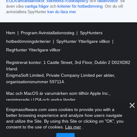
EULA/användarvillkor
,
sekretess-/cookiepolicy
och
rabattvillkor
. Se
även våra
vanliga frågor
och
kriterier för hotbedömning
. Om du vill
avinstallera SpyHunter
kan du läsa mer
.
Hem
Program Avinstallationssteg
SpyHunters
hotbedömningskriterier
SpyHunter Ytterligare villkor
RegHunter Ytterligare villkor
Registrerat kontor: 1 Castle Street, 3rd Floor, Dublin 2 D02XD82
Irland.
EnigmaSoft Limited, Private Company Limited per aktier,
organisationsnummer 597114.
Mac och MacOS är varumärken som tillhör Apple Inc.,
registrerade i USA och andra länder.
Enigmasoftware.com uses cookies to provide you with a
Upphovsrätt 2016-
2026
. EnigmaSoft Ltd. Med ensamrätt.
better browsing experience and analyze how users navigate
and utilize the Site. By using this Site or clicking on "OK", you
consent to the use of cookies.
Läs mer
.