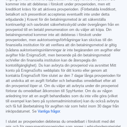
kommer inte att debiteras i förskott under provperioden, men ett
kreditkort krävs för att aktivera provperioden. (Förbetalda kreditkort,
betalkort och presentkort accepteras eventuellt inte under detta
erbjudande.) Kravet för din betalningsmetod är att säkerställa
kontinuerligt och oavbrutet säkerhetsskydd under övergången från en
provperiod till en betald prenumeration om du väljer att köpa. Din
betalningsmetod kommer inte att debiteras i förskott under
provperioden, men auktoriseringsförfrågningar kan skickas till din
finansiella institution för att verifiera att din betalningsmetod är giltig
(sådana auktoriseringsinlämningar är inte begäranden om avgifter eller
avgifter från EnigmaSoft, men beroende på din betalningsmetod
och/eller din finansiella institution kan de återspegla din
kontotillgänglighet). Du kan avbryta din provperiod via avsnittet Mitt
konto på EnigmaSofts webbplats för ditt konto eller genom att
kontakta EnigmaSoft före slutet av den 7 dagar långa provperioden för
att undvika att en avgift förfaller och behandlas omedelbart efter att
din provperiod löper ut. Om du väljer att avbryta under din provperiod
förlorar du omedelbart åtkomsten till SpyHunter. Om du av någon
anledning tror att en avgift behandlades som du inte ville göra (vilket
till exempel kan bero på systemadministration) kan du också avbryta
och få full återbetalning för avgiften när som helst inom 30 dagar från
inköpsdatumet. Se
Vanliga frågor
.
I slutet av provperioden debiteras du omedelbart i förskott med det
pris och för prenumerationsperioden som anges i erbjudandematerialet