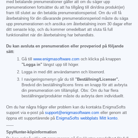
med betalande prenumerationer gäller att om du säger upp
prenumerationen fortsätter du att ha tillgång till din/dina produkt(er)
fram till slutet av din betalda prenumerationsperiod. Om du vill få
återbetalning för din dåvarande prenumerationsperiod måste du säga
upp prenumerationen och ansöka om återbetalning inom 30 dagar efter
ditt senaste köp, och du kommer omedelbart att sluta få full
funktionalitet när din återbetalning har behandlats.
Du kan avsluta en prenumeration eller provperiod på följande
sätt:
Gå till
www.enigmasoftware.com
och klicka på knappen
"Logga in"
längst upp till höger.
Logga in med ditt användarnamn och lösenord.
I navigeringsmenyn går du till
"Beställning/Licenser".
Bredvid din beställning/licens finns en knapp för att avbryta
din prenumeration om tillämpligt. Obs: Om du har flera
beställningar/produkter måste du avbryta dem individuellt.
Om du har några frågor eller problem kan du kontakta EnigmaSofts
support via e-post på
support@enigmasoftware.com
eller genom att
öppna ett supportärende på
EnigmaSofts webbplats Mitt konto
.
------
SpyHunter-köpinformation