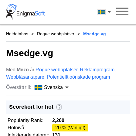
Skip
to
Svenska
content
Hotdatabas
Rogue webbplatser
Msedge.vg
Msedge.vg
Med
Mezo
år
Rogue webbplatser
,
Reklamprogram
,
Webbläsarkapare
,
Potentiellt oönskade program
Översätt till:
Svenska
Scorekort för hot
?
Popularity Rank:
2,260
Hotnivå:
20 % (Vanligt)
Infekterade datorer:
131