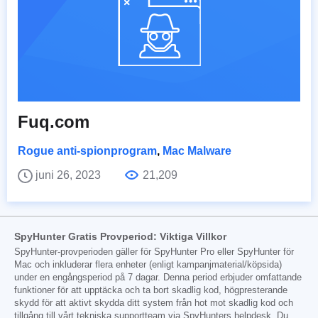
Fuq.com
Rogue anti-spionprogram
,
Mac Malware
juni 26, 2023
21,209
SpyHunter Gratis Provperiod: Viktiga Villkor
SpyHunter-provperioden gäller för SpyHunter Pro eller SpyHunter för
Mac och inkluderar flera enheter (enligt kampanjmaterial/köpsida)
under en engångsperiod på 7 dagar. Denna period erbjuder omfattande
funktioner för att upptäcka och ta bort skadlig kod, högpresterande
skydd för att aktivt skydda ditt system från hot mot skadlig kod och
tillgång till vårt tekniska supportteam via SpyHunters helpdesk. Du