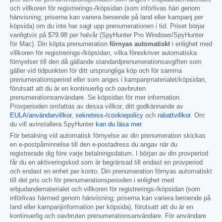
och villkoren för registrerings-/köpsidan (som införlivas häri genom
hänvisning; priserna kan variera beroende på land eller kampanj per
köpsida) om du inte har sagt upp prenumerationen i tid. Priset börjar
vanligtvis på
$79.98
per halvår (SpyHunter Pro Windows/SpyHunter
för Mac). Din köpta prenumeration
förnyas automatiskt
i enlighet med
villkoren för registrerings-/köpsidan, vilka föreskriver automatiska
förnyelser till den då gällande standardprenumerationsavgiften som
gäller vid tidpunkten för ditt ursprungliga köp och för samma
prenumerationsperiod eller som anges i kampanjmaterialet/köpsidan,
förutsatt att du är en kontinuerlig och oavbruten
prenumerationsanvändare. Se köpsidan för mer information.
Provperioden omfattas av dessa villkor, ditt godkännande av
EULA/användarvillkor
,
sekretess-/cookiepolicy
och
rabattvillkor
. Om
du vill avinstallera SpyHunter
kan du läsa mer
.
För betalning vid automatisk förnyelse av din prenumeration skickas
en e-postpåminnelse till den e-postadress du angav när du
registrerade dig före varje betalningsdatum. I början av din provperiod
får du en aktiveringskod som är begränsad till endast en provperiod
och endast en enhet per konto. Din prenumeration förnyas automatiskt
till det pris och för prenumerationsperioden i enlighet med
erbjudandematerialet och villkoren för registrerings-/köpsidan (som
införlivas härmed genom hänvisning; priserna kan variera beroende på
land eller kampanjinformation per köpsida), förutsatt att du är en
kontinuerlig och oavbruten prenumerationsanvändare. För användare