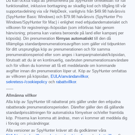
Du kan också välja att prenumerera på SpyHunter omedelbart för full
funktionalitet, inklusive borttagning av skadlig kod och tillgång till vår
supportavdelning via vår HelpDesk, vanligtvis från
$49.98
halvårsvis
(SpyHunter Basic Windows) och
$79.98
halvårsvis (SpyHunter Pro
Windows/SpyHunter för Mac) i enlighet med erbjudandematerialet och
villkoren för registrerings-/köpsidan (som införlivas häri genom
hänvisning; priserna kan variera beroende på land eller kampanj per
köpsida). Din prenumeration
förnyas automatiskt
till den då
tillämpliga standardprenumerationsavgiften som gäller vid tidpunkten
för ditt ursprungliga köp av prenumerationen och för samma
prenumerationsperiod eller som anges i kampanjmaterialet/köpsidan,
förutsatt att du är en kontinuerlig, oavbruten prenumerationsanvändare
och för vilken du kommer att få ett meddelande om kommande
avgifter innan din prenumeration löper ut. Köp av SpyHunter omfattas
av villkoren på köpsidan,
EULA/användarvillkor
,
sekretess-/cookiepolicy
och
rabattvillkor
.
------
Allmänna villkor
Alla köp av SpyHunter till rabatterat pris gäller under den erbjudna
rabatterade prenumerationsperioden. Därefter gäller den då gällande
standardprissättningen för automatiska förnyelser och/eller framtida
köp. Priserna kan komma att ändras, men vi kommer att meddela dig
i förväg om prisändringar.
Alla versioner av SpyHunter kräver att du godkänner våra