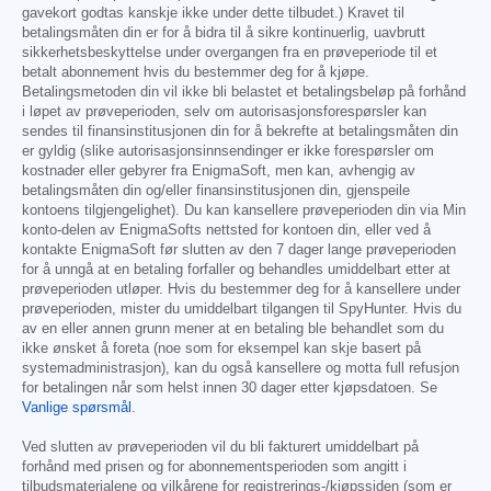
gavekort godtas kanskje ikke under dette tilbudet.) Kravet til
betalingsmåten din er for å bidra til å sikre kontinuerlig, uavbrutt
sikkerhetsbeskyttelse under overgangen fra en prøveperiode til et
betalt abonnement hvis du bestemmer deg for å kjøpe.
Betalingsmetoden din vil ikke bli belastet et betalingsbeløp på forhånd
i løpet av prøveperioden, selv om autorisasjonsforespørsler kan
sendes til finansinstitusjonen din for å bekrefte at betalingsmåten din
er gyldig (slike autorisasjonsinnsendinger er ikke forespørsler om
kostnader eller gebyrer fra EnigmaSoft, men kan, avhengig av
betalingsmåten din og/eller finansinstitusjonen din, gjenspeile
kontoens tilgjengelighet). Du kan kansellere prøveperioden din via Min
konto-delen av EnigmaSofts nettsted for kontoen din, eller ved å
kontakte EnigmaSoft før slutten av den 7 dager lange prøveperioden
for å unngå at en betaling forfaller og behandles umiddelbart etter at
prøveperioden utløper. Hvis du bestemmer deg for å kansellere under
prøveperioden, mister du umiddelbart tilgangen til SpyHunter. Hvis du
av en eller annen grunn mener at en betaling ble behandlet som du
ikke ønsket å foreta (noe som for eksempel kan skje basert på
systemadministrasjon), kan du også kansellere og motta full refusjon
for betalingen når som helst innen 30 dager etter kjøpsdatoen. Se
Vanlige spørsmål
.
Ved slutten av prøveperioden vil du bli fakturert umiddelbart på
forhånd med prisen og for abonnementsperioden som angitt i
tilbudsmaterialene og vilkårene for registrerings-/kjøpssiden (som er