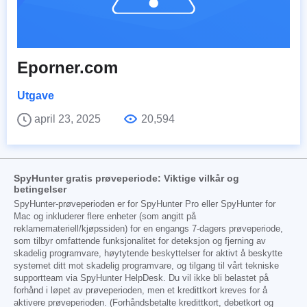
Eporner.com
Utgave
april 23, 2025
20,594
SpyHunter gratis prøveperiode: Viktige vilkår og
betingelser
SpyHunter-prøveperioden er for SpyHunter Pro eller SpyHunter for
Mac og inkluderer flere enheter (som angitt på
reklamemateriell/kjøpssiden) for en engangs 7-dagers prøveperiode,
som tilbyr omfattende funksjonalitet for deteksjon og fjerning av
skadelig programvare, høytytende beskyttelser for aktivt å beskytte
systemet ditt mot skadelig programvare, og tilgang til vårt tekniske
supportteam via SpyHunter HelpDesk. Du vil ikke bli belastet på
forhånd i løpet av prøveperioden, men et kredittkort kreves for å
aktivere prøveperioden. (Forhåndsbetalte kredittkort, debetkort og