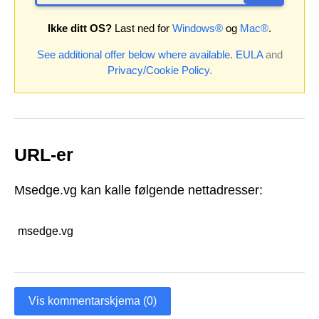
Ikke ditt OS?
Last ned for
Windows®
og
Mac®
.
See additional offer below where available.
EULA
and
Privacy/Cookie Policy
.
URL-er
Msedge.vg kan kalle følgende nettadresser:
msedge.vg
Vis kommentarskjema (0)