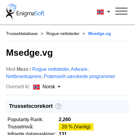
Skip
to
Norsk
content
Trusseldatabase
Rogue nettsteder
Msedge.vg
Msedge.vg
Med
Mezo
i
Rogue nettsteder
,
Adware
,
Nettleserkaprere
,
Potensielt uønskede programmer
Oversett til:
Norsk
Trusselscorekort
?
Popularity Rank:
2,260
Trusselnivå:
20 % (Vanlig)
Infiserte datamaskiner:
131