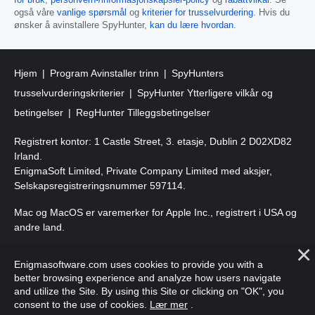
for bruk
,
personvern-/informasjonskapsler-policy
og
rabattvilkår
. Se
også våre
vanlige spørsmål
og
kriterier for trusselvurdering
. Hvis du
ønsker å avinstallere SpyHunter,
kan du lære hvordan
.
Hjem
Program Avinstaller trinn
SpyHunters
trusselvurderingskriterier
SpyHunter Ytterligere vilkår og
betingelser
RegHunter Tilleggsbetingelser
Registrert kontor: 1 Castle Street, 3. etasje, Dublin 2 D02XD82
Irland.
EnigmaSoft Limited, Private Company Limited med aksjer,
Selskapsregistreringsnummer 597114.
Mac og MacOS er varemerker for Apple Inc., registrert i USA og
andre land.
Copyright 2016-
2026
. EnigmaSoft Ltd. Alle rettigheter
Enigmasoftware.com uses cookies to provide you with a
forbeholdt.
better browsing experience and analyze how users navigate
and utilize the Site. By using this Site or clicking on "OK", you
consent to the use of cookies.
Lær mer
.