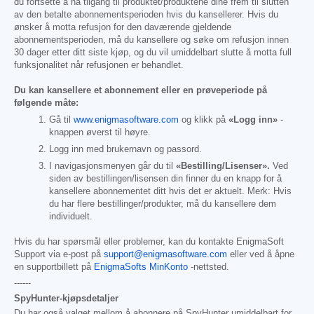
du fortsette å ha tilgang til produktet/produktene dine frem til slutten
av den betalte abonnementsperioden hvis du kansellerer. Hvis du
ønsker å motta refusjon for den daværende gjeldende
abonnementsperioden, må du kansellere og søke om refusjon innen
30 dager etter ditt siste kjøp, og du vil umiddelbart slutte å motta full
funksjonalitet når refusjonen er behandlet.
Du kan kansellere et abonnement eller en prøveperiode på
følgende måte:
Gå til
www.enigmasoftware.com
og klikk på
«Logg inn»
-
knappen øverst til høyre.
Logg inn med brukernavn og passord.
I navigasjonsmenyen går du til
«Bestilling/Lisenser».
Ved
siden av bestillingen/lisensen din finner du en knapp for å
kansellere abonnementet ditt hvis det er aktuelt. Merk: Hvis
du har flere bestillinger/produkter, må du kansellere dem
individuelt.
Hvis du har spørsmål eller problemer, kan du kontakte EnigmaSoft
Support via e-post på
support@enigmasoftware.com
eller ved å åpne
en supportbillett på
EnigmaSofts MinKonto
-nettsted.
------
SpyHunter-kjøpsdetaljer
Du har også valget mellom å abonnere på SpyHunter umiddelbart for