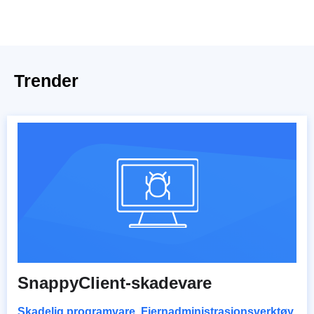
Trender
SnappyClient-skadevare
Skadelig programvare
,
Fjernadministrasjonsverktøy