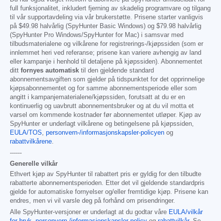
full funksjonalitet, inkludert fjerning av skadelig programvare og tilgang
til vår supportavdeling via vår brukerstøtte. Prisene starter vanligvis
på
$49.98
halvårlig (SpyHunter Basic Windows) og
$79.98
halvårlig
(SpyHunter Pro Windows/SpyHunter for Mac) i samsvar med
tilbudsmaterialene og vilkårene for registrerings-/kjøpssiden (som er
innlemmet heri ved referanse; prisene kan variere avhengig av land
eller kampanje i henhold til detaljene på kjøpssiden). Abonnementet
ditt
fornyes automatisk
til den gjeldende standard
abonnementsavgiften som gjelder på tidspunktet for det opprinnelige
kjøpsabonnementet og for samme abonnementsperiode eller som
angitt i kampanjematerialene/kjøpssiden, forutsatt at du er en
kontinuerlig og uavbrutt abonnementsbruker og at du vil motta et
varsel om kommende kostnader før abonnementet utløper. Kjøp av
SpyHunter er underlagt vilkårene og betingelsene på kjøpssiden,
EULA/TOS
,
personvern-/informasjonskapsler-policyen
og
rabattvilkårene
.
------
Generelle vilkår
Ethvert kjøp av SpyHunter til rabattert pris er gyldig for den tilbudte
rabatterte abonnementsperioden. Etter det vil gjeldende standardpris
gjelde for automatiske fornyelser og/eller fremtidige kjøp. Prisene kan
endres, men vi vil varsle deg på forhånd om prisendringer.
Alle SpyHunter-versjoner er underlagt at du godtar våre
EULA/vilkår