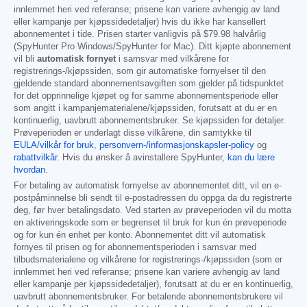
innlemmet heri ved referanse; prisene kan variere avhengig av land
eller kampanje per kjøpssidedetaljer) hvis du ikke har kansellert
abonnementet i tide. Prisen starter vanligvis på
$79.98
halvårlig
(SpyHunter Pro Windows/SpyHunter for Mac). Ditt kjøpte abonnement
vil bli
automatisk fornyet
i samsvar med vilkårene for
registrerings-/kjøpssiden, som gir automatiske fornyelser til den
gjeldende standard abonnementsavgiften som gjelder på tidspunktet
for det opprinnelige kjøpet og for samme abonnementsperiode eller
som angitt i kampanjematerialene/kjøpssiden, forutsatt at du er en
kontinuerlig, uavbrutt abonnementsbruker. Se kjøpssiden for detaljer.
Prøveperioden er underlagt disse vilkårene, din samtykke til
EULA/vilkår for bruk
,
personvern-/informasjonskapsler-policy
og
rabattvilkår
. Hvis du ønsker å avinstallere SpyHunter,
kan du lære
hvordan
.
For betaling av automatisk fornyelse av abonnementet ditt, vil en e-
postpåminnelse bli sendt til e-postadressen du oppga da du registrerte
deg, før hver betalingsdato. Ved starten av prøveperioden vil du motta
en aktiveringskode som er begrenset til bruk for kun én prøveperiode
og for kun én enhet per konto. Abonnementet ditt vil automatisk
fornyes til prisen og for abonnementsperioden i samsvar med
tilbudsmaterialene og vilkårene for registrerings-/kjøpssiden (som er
innlemmet heri ved referanse; prisene kan variere avhengig av land
eller kampanje per kjøpssidedetaljer), forutsatt at du er en kontinuerlig,
uavbrutt abonnementsbruker. For betalende abonnementsbrukere vil