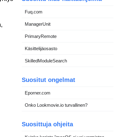
Fuq.com
a,
ManagerUnit
PrimaryRemote
Käsittelijäosasto
SkilledModuleSearch
Suositut ongelmat
Eporner.com
Onko Lookmovie.io turvallinen?
Suosittuja ohjeita