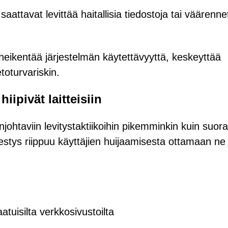
 saattavat levittää haitallisia tiedostoja tai väärenne
 heikentää järjestelmän käytettävyyttä, keskeyttää
toturvariskin.
ipivät laitteisiin
ohtaviin levitystaktiikoihin pikemminkin kuin suor
stys riippuu käyttäjien huijaamisesta ottamaan ne
atuisilta verkkosivustoilta