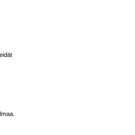
eidät
elmaa.