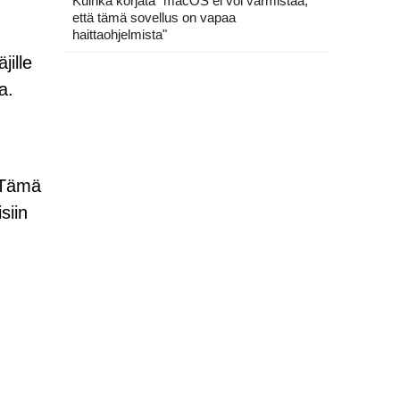
Kuinka korjata "macOS ei voi varmistaa,
että tämä sovellus on vapaa
haittaohjelmista"
ille
a.
. Tämä
siin