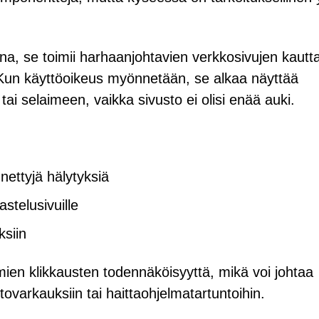
una, se toimii harhaanjohtavien verkkosivujen kautt
. Kun käyttöoikeus myönnetään, se alkaa näyttää
ai selaimeen, vaikka sivusto ei olisi enää auki.
nettyjä hälytyksiä
astelusivuille
ksiin
ien klikkausten todennäköisyyttä, mikä voi johtaa
tovarkauksiin tai haittaohjelmatartuntoihin.