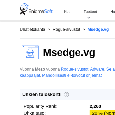
Skip
to
Koti
Tuotteet
Ha
content
Uhatietokanta
Rogue-sivustot
Msedge.vg
Msedge.vg
Vuonna
Mezo
vuonna
Rogue-sivustot
,
Adware
,
Sela
kaappaajat
,
Mahdollisesti ei-toivotut ohjelmat
Uhkien tuloskortti
?
Popularity Rank:
2,260
Uhka taso:
20 % (Norm