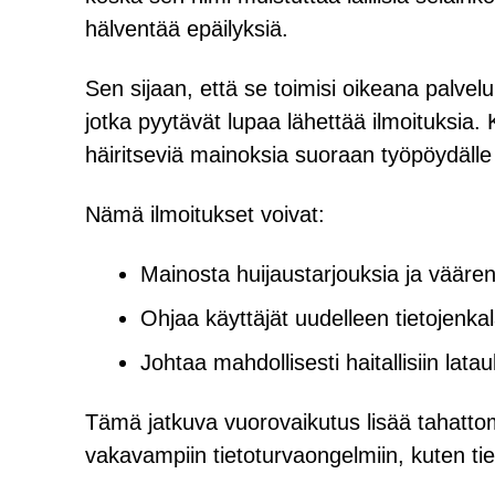
hälventää epäilyksiä.
Sen sijaan, että se toimisi oikeana palvel
jotka pyytävät lupaa lähettää ilmoituksia
häiritseviä mainoksia suoraan työpöydälle t
Nämä ilmoitukset voivat:
Mainosta huijaustarjouksia ja väären
Ohjaa käyttäjät uudelleen tietojenkal
Johtaa mahdollisesti haitallisiin latau
Tämä jatkuva vuorovaikutus lisää tahattom
vakavampiin tietoturvaongelmiin, kuten tie