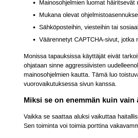
Mainosohjelmien luomat häiritsevät
Mukana olevat ohjelmistoasennukset,
Sähköposteihin, viesteihin tai sosiaal
Väärennetyt CAPTCHA-sivut, jotka m
Monissa tapauksissa käyttäjät eivät tarkoi
ohjataan sinne aggressiivisten uudelleenoh
mainosohjelmien kautta. Tämä luo toistuvaa
vuorovaikutuksessa sivun kanssa.
Miksi se on enemmän kuin vain 
Vaikka se saattaa aluksi vaikuttaa haital
Sen toiminta voi toimia porttina vakavammil