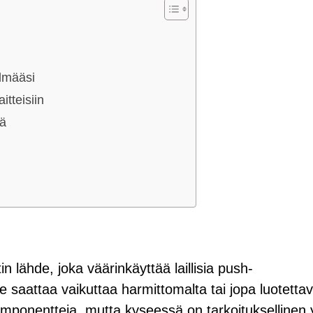
elmääsi
itteisiin
ää
 lähde, joka väärinkäyttää laillisia push-
e saattaa vaikuttaa harmittomalta tai jopa luotettav
komponentteja, mutta kyseessä on tarkoituksellinen y