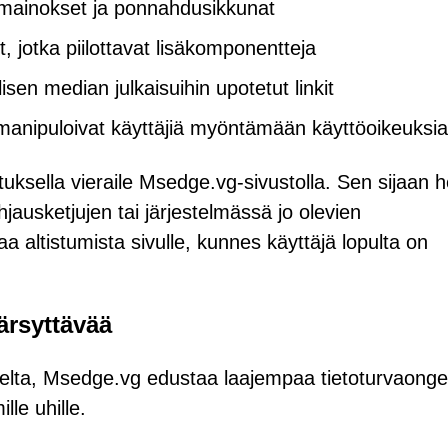
 mainokset ja ponnahdusikkunat
 jotka piilottavat lisäkomponentteja
isen median julkaisuihin upotetut linkit
anipuloivat käyttäjiä myöntämään käyttöoikeuksia
tuksella vieraile Msedge.vg-sivustolla. Sen sijaan h
jausketjujen tai järjestelmässä jo olevien
 altistumista sivulle, kunnes käyttäjä lopulta on
ärsyttävää
liselta, Msedge.vg edustaa laajempaa tietoturvaong
le uhille.