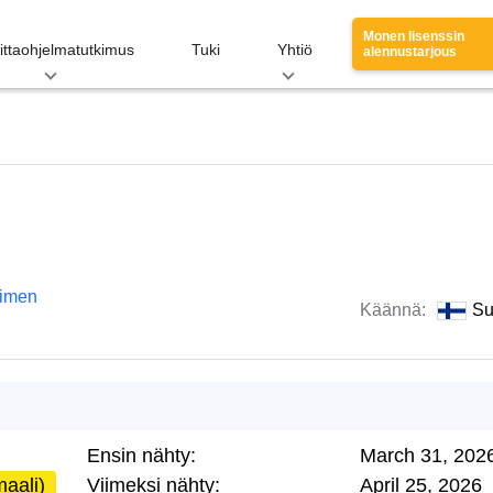
Monen lisenssin
ittaohjelmatutkimus
Tuki
Yhtiö
alennustarjous
imen
Käännä:
Su
Ensin nähty:
March 31, 202
aali)
Viimeksi nähty:
April 25, 2026