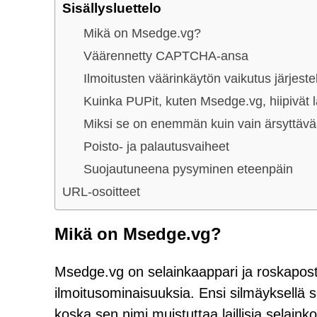
Sisällysluettelo
Mikä on Msedge.vg?
Väärennetty CAPTCHA-ansa
Ilmoitusten väärinkäytön vaikutus järjest
Kuinka PUPit, kuten Msedge.vg, hiipivät la
Miksi se on enemmän kuin vain ärsyttäv
Poisto- ja palautusvaiheet
Suojautuneena pysyminen eteenpäin
URL-osoitteet
Mikä on Msedge.vg?
Msedge.vg on selainkaappari ja roskapostin
ilmoitusominaisuuksia. Ensi silmäyksellä s
koska sen nimi muistuttaa laillisia selain