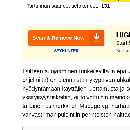
Tartunnan saaneet tietokoneet:
131
HI
Scan & Remove Now
Start
See add
SPYHUNTER
Laitteen suojaaminen tunkeilevilta ja epäluo
ohjelmilta) on olennaista nykypäivän uhka
hyödyntämään käyttäjien luottamusta ja s
yksityisyysriskeihin, ei-toivottuihin maino
tällainen esimerkki on Msedge.vg, harhaa
vahvasti manipulointiin perinteisten haitta