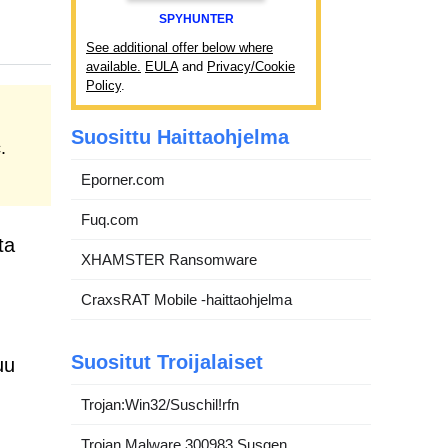
SPYHUNTER
See additional offer below where
available.
EULA
and
Privacy/Cookie
Policy
.
Suosittu Haittaohjelma
.
Eporner.com
Fuq.com
ta
XHAMSTER Ransomware
CraxsRAT Mobile -haittaohjelma
Suositut Troijalaiset
uu
Trojan:Win32/Suschil!rfn
Trojan.Malware.300983.Susgen