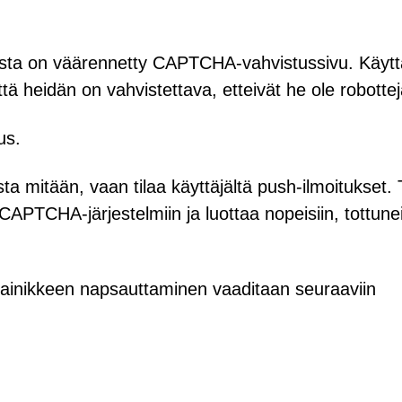
ta on väärennetty CAPTCHA-vahvistussivu. Käyttäj
tä heidän on vahvistettava, etteivät he ole robottej
us.
sta mitään, vaan tilaa käyttäjältä push-ilmoitukset
n CAPTCHA-järjestelmiin ja luottaa nopeisiin, tottunei
"-painikkeen napsauttaminen vaaditaan seuraaviin