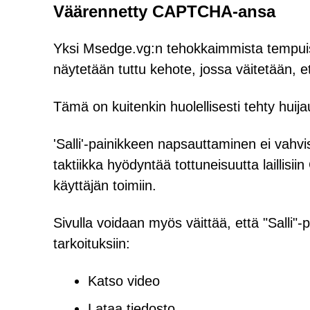
Väärennetty CAPTCHA-ansa
Yksi Msedge.vg:n tehokkaimmista tempuis
näytetään tuttu kehote, jossa väitetään, et
Tämä on kuitenkin huolellisesti tehty huija
'Salli'-painikkeen napsauttaminen ei vahvi
taktiikka hyödyntää tottuneisuutta laillisii
käyttäjän toimiin.
Sivulla voidaan myös väittää, että "Salli
tarkoituksiin:
Katso video
Lataa tiedosto