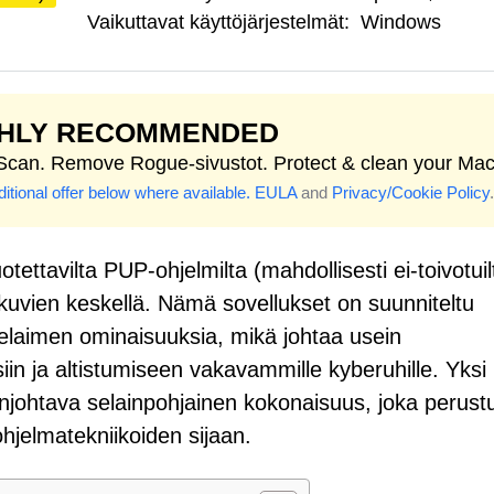
Vaikuttavat käyttöjärjestelmät:
Windows
GHLY RECOMMENDED
 Scan. Remove Rogue-sivustot. Protect & clean your Mac
itional offer below where available.
EULA
and
Privacy/Cookie Policy
.
tettavilta PUP-ohjelmilta (mahdollisesti ei-toivotuil
kuvien keskellä. Nämä sovellukset on suunniteltu
elaimen ominaisuuksia, mikä johtaa usein
ksiin ja altistumiseen vakavammille kyberuhille. Yksi
njohtava selainpohjainen kokonaisuus, joka perust
ohjelmatekniikoiden sijaan.