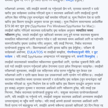
समयमा शुल्क रद्द गर्न र पूर्ण फिर्ता प्राप्त गर्न सक्नुहुन्छ।
FAQs
हेर्नुहोस्।
परीक्षणको अन्त्यमा, यदि तपाईंले समयमै रद्द गर्नुभएको छैन भने, प्रस्ताव सामग्री र दर्ता/
खरीद पृष्ठ सर्तहरूमा उल्लेख गरिएको मूल्य र सदस्यता अवधिको लागि तपाईंलाई तुरुन्तै
अग्रिम बिल गरिनेछ (जुन सन्दर्भद्वारा यहाँ समावेश गरिएको छ; मूल्य निर्धारण देश वा प्रति
खरिद पृष्ठ विवरण प्रवर्द्धन अनुसार फरक हुन सक्छ)। मूल्य निर्धारण सामान्यतया अर्धवार्षिक
$79.98
बाट सुरु हुन्छ (SpyHunter Pro Windows/SpyHunter for Mac)।
तपाईंको खरिद गरिएको सदस्यता दर्ता/खरीद पृष्ठ सर्तहरू अनुसार
स्वचालित रूपमा
नवीकरण
हुनेछ, जसले तपाईंको मूल खरिदको समयमा लागू हुने मानक सदस्यता शुल्कमा
स्वचालित नवीकरणको लागि प्रदान गर्दछ र उही सदस्यता समय अवधिको लागि वा पदोन्नति
सामग्री/खरीद पृष्ठमा उल्लेख गरिए अनुसार, यदि तपाईं निरन्तर, निर्बाध सदस्यता
प्रयोगकर्ता हुनुहुन्छ भने। विवरणहरूको लागि कृपया खरिद पृष्ठ हेर्नुहोस्। परीक्षण यी
सर्तहरूको अधीनमा,
EULA/TOS
मा तपाईंको सम्झौता,
गोपनीयता/कुकी नीति
, र
छुट
सर्तहरू
। यदि तपाईं SpyHunter अनइन्स्टल गर्न चाहनुहुन्छ भने,
कसरी सिक्नुहोस्
।
तपाईंको सदस्यताको स्वचालित नवीकरणमा भुक्तानीको लागि, प्रत्येक भुक्तानी मिति अघि
दर्ता गर्दा तपाईंले प्रदान गर्नुभएको इमेल ठेगानामा एउटा इमेल रिमाइन्डर पठाइनेछ। तपाईंको
परीक्षणको सुरुवातमा, तपाईंले एक सक्रियता कोड प्राप्त गर्नुहुनेछ जुन केवल एक
परीक्षणको लागि र प्रति खाता केवल एक उपकरणको लागि प्रयोग गर्न सीमित छ। तपाईंको
सदस्यता स्वचालित रूपमा प्रस्ताव सामग्री र दर्ता/खरीद पृष्ठ सर्तहरू (जुन सन्दर्भद्वारा यहाँ
समावेश गरिएको छ; मूल्य निर्धारण देश वा प्रति खरिद पृष्ठ विवरण प्रवर्द्धन अनुसार फरक
हुन सक्छ) अनुसार मूल्यमा र सदस्यता अवधिको लागि नवीकरण हुनेछ, यदि तपाईं एक
निरन्तर, निर्बाध सदस्यता प्रयोगकर्ता हुनुहुन्छ भने। सशुल्क सदस्यता प्रयोगकर्ताहरूको
लागि, यदि तपाईंले रद्द गर्नुभयो भने, तपाईंको सशुल्क सदस्यता अवधिको अन्त्यसम्म तपाईंको
उत्पादन(हरू) मा पहुँच जारी रहनेछ। यदि तपाईं आफ्नो हालको सदस्यता अवधिको लागि
फिर्ता प्राप्त गर्न चाहनुहुन्छ भने, तपाईंले आफ्नो सबैभन्दा हालको खरिदको 30 दिन भित्र रद्द