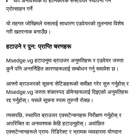
थप अनावश्यक वा हानिकारक सफ्टवेयर स्थापना गर्न
प्रोत्साहन गर्ने
यो तहगत जोखिमले यसलाई साधारण एडवेयरको तुलनामा विशेष
गरी खतरनाक बनाउँछ।
हटाउने र पुन: प्राप्ति चरणहरू
Msedge.vg हटाउनुमा ब्राउजर अनुमतिहरू र एडवेयर जस्ता
कुनै पनि अन्तर्निहित कारणहरूलाई सम्बोधन गर्नु समावेश छ।
आफ्नो ब्राउजरको सूचना सेटिङहरूको समीक्षा गरेर सुरु गर्नुहोस् र
Msedge.vg जस्ता शंकास्पद डोमेनहरूलाई दिइएको अनुमतिहरू
रद्द गर्नुहोस्। यसले सूचना स्पाम तुरुन्तै रोक्छ।
त्यसपछि, स्थापित ब्राउजर एक्सटेन्सनहरू निरीक्षण गर्नुहोस् र
अपरिचित वा अनावश्यक केहि हटाउनुहोस्। अवांछित
एक्सटेन्सनहरूले प्रायः रिडिरेक्ट र भ्रामक व्यवहारमा योगदान