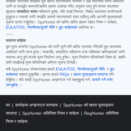
तपाईंको सदस्यता तपाईंको मूल खरिद सदस्यताको समयमा र उही सदस्यता समय अवधिको
लागि वा प्रवर्द्धन सामग्री/खरीद पृष्ठमा उल्लेख गरिए अनुसार लागू हुने मानक सदस्यता
शुल्कमा
स्वचालित रूपमा
नवीकरण हुनेछ, यदि तपाईं निरन्तर, निर्बाध सदस्यता प्रयोगकर्ता
हुनुहुन्छ र जसको लागि तपाईंले आफ्नो सदस्यताको म्याद सकिनु अघि आगामी शुल्कहरूको
सूचना प्राप्त गर्नुहुनेछ। SpyHunter को खरिद खरिद पृष्ठमा रहेका नियम र सर्तहरू,
EULA/TOS
,
गोपनीयता/कुकी नीति
र
छुट सर्तहरूको
अधीनमा छ।
------
सामान्य सर्तहरू
छुट मूल्य अन्तर्गत SpyHunter को लागि कुनै पनि खरिद प्रस्ताव गरिएको छुट सदस्यता
अवधिको लागि मान्य हुन्छ। त्यसपछि, स्वचालित नवीकरण र/वा भविष्यका खरिदहरूको लागि
तत्काल लागू हुने मानक मूल्य निर्धारण लागू हुनेछ। मूल्य निर्धारण परिवर्तनको विषय हो, यद्यपि
हामी तपाईंलाई मूल्य परिवर्तनको अग्रिम सूचना दिनेछौं।
सबै SpyHunter संस्करणहरू हाम्रो
EULA/TOS
,
गोपनीयता/कुकी नीति
, र
छुट
सर्तहरूमा
सहमत हुनुपर्नेछ। कृपया हाम्रो
FAQs
र
खतरा मूल्याङ्कन मापदण्ड
पनि
हेर्नुहोस्। यदि तपाईं SpyHunter अनइन्स्टल गर्न चाहनुहुन्छ भने,
कसरी गर्ने भनेर
जान्नुहोस्
।
घर
कार्यक्रम अनइन्स्टल चरणहरू
SpyHunter को खतरा मूल्याङ्कन
मापदण्ड
SpyHunter अतिरिक्त नियम र सर्तहरू
RegHunter अतिरिक्त
नियम र सर्तहरू