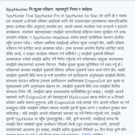
SpyHunter नि:शुल्क परीक्षण: महत्त्वपूर्ण नियम र सर्तहरू
SpyHunter Trial SpyHunter Pro वा SpyHunter for Mac को लागि हो र यसमा
एक पटकको ७-दिनको परीक्षण अवधिको लागि धेरै उपकरणहरू (प्रमोशनल सामग्री/खरीद
पृष्ठमा उल्लेख गरिए अनुसार) समावेश छन्, जसले व्यापक मालवेयर पत्ता लगाउने र हटाउने
कार्यक्षमता, मालवेयर खतराहरूबाट तपाईंको प्रणालीलाई सक्रिय रूपमा सुरक्षित गर्न उच्च-
प्रदर्शन गार्डहरू, र SpyHunter HelpDesk मार्फत हाम्रो प्राविधिक समर्थन टोलीमा
पहुँच प्रदान गर्दछ। परीक्षण अवधिमा तपाईंलाई अग्रिम शुल्क लगाइने छैन, यद्यपि परीक्षण
सक्रिय गर्न क्रेडिट कार्ड आवश्यक पर्दछ। (यस प्रस्ताव अन्तर्गत प्रिपेड क्रेडिट कार्ड,
डेबिट कार्ड, र उपहार कार्डहरू स्वीकार गर्न सकिँदैन।) तपाईंको भुक्तानी विधिको
आवश्यकता भनेको तपाईंले खरिद गर्ने निर्णय गर्नुभयो भने परीक्षणबाट सशुल्क सदस्यतामा
तपाईंको संक्रमणको क्रममा निरन्तर, निर्बाध सुरक्षा सुरक्षा सुनिश्चित गर्न मद्दत गर्नु हो।
परीक्षणको समयमा तपाईंको भुक्तानी विधिमा अग्रिम भुक्तानी रकम चार्ज गरिने छैन, यद्यपि
तपाईंको भुक्तानी विधि मान्य छ भनी प्रमाणित गर्न प्राधिकरण अनुरोधहरू तपाईंको वित्तीय
संस्थामा पठाउन सकिन्छ (त्यस्ता प्राधिकरण सबमिशनहरू EnigmaSoft द्वारा शुल्क वा
शुल्कहरूको लागि अनुरोधहरू होइनन् तर, तपाईंको भुक्तानी विधि र/वा तपाईंको वित्तीय
संस्थामा निर्भर गर्दै, तपाईंको खाता उपलब्धतामा प्रतिबिम्बित हुन सक्छ)। तपाईंले आफ्नो
खाताको लागि EnigmaSoft को वेबसाइटको MyAccount खण्ड मार्फत वा ७-दिनको
परीक्षण अवधि समाप्त हुनुभन्दा अघि EnigmaSoft लाई सम्पर्क गरेर आफ्नो परीक्षण रद्द गर्न
सक्नुहुन्छ ताकि तपाईंको परीक्षण समाप्त भएपछि तुरुन्तै शुल्क लाग्ने र प्रशोधन हुनबाट बच्न
सकियोस्। यदि तपाईंले आफ्नो परीक्षणको समयमा रद्द गर्ने निर्णय गर्नुभयो भने, तपाईंले
तुरुन्तै SpyHunter मा पहुँच गुमाउनुहुनेछ। यदि, कुनै कारणले, तपाईंलाई लाग्छ कि
तपाईंले लिन नचाहेको शुल्क प्रशोधन गरिएको थियो (जुन उदाहरणका लागि, प्रणाली
प्रशासनको आधारमा हुन सक्छ), तपाईंले खरिद शुल्कको मितिको ३० दिन भित्र कुनै पनि