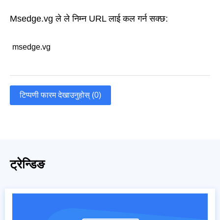
Msedge.vg ले ले निम्न URL लाई कल गर्न सक्छ:
msedge.vg
टिप्पणी फारम देखाउनुहोस् (0)
ट्रेन्डिङ