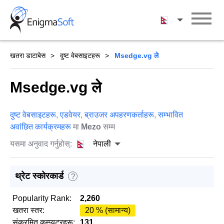
Skip
to
नेपाली
content
खतरा डाटाबेस
दुष्ट वेबसाइटहरू
Msedge.vg ले
Msedge.vg ले
दुष्ट वेबसाइटहरू
,
एडवेयर
,
ब्राउजर अपहरणकर्ताहरू
,
सम्भावित
अवांछित कार्यक्रमहरू
मा
Mezo
सम्म
यसमा अनुवाद गर्नुहोस्:
नेपाली
थ्रेट स्कोरकार्ड
?
Popularity Rank:
2,260
खतरा स्तर:
20 % (सामान्य)
संक्रमित कम्प्युटरहरू:
131