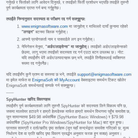
गर्नुपर्छ र फिर्ताको लागि आवेदन दिनुपर्छ, र तपाईंको फिर्ती प्रशोधन भएपछि तपाईंले तुरुन्तै
पूर्ण कार्यक्षमता प्राप्त गर्न बन्द गर्नुहुनेछ।
तपाईंले निम्नानुसार सदस्यता वा परीक्षण रद्द गर्न सक्नुहुन्छ:
www.enigmasoftware.com
मा जानुहोस् र माथिल्लो दायाँ कुनामा रहेको
"लगइन"
बटनमा क्लिक गर्नुहोस्।
आफ्नो प्रयोगकर्ता नाम र पासवर्डले लग इन गर्नुहोस्।
नेभिगेसन मेनुमा,
"अर्डर/लाइसेन्स" मा जानुहोस्।
तपाईंको अर्डर/लाइसेन्सको
छेउमा, लागू भएमा तपाईंको सदस्यता रद्द गर्न एउटा बटन उपलब्ध छ। नोट:
यदि तपाईंसँग धेरै अर्डर/उत्पादनहरू छन् भने, तपाईंले तिनीहरूलाई व्यक्तिगत
रूपमा रद्द गर्नुपर्नेछ।
यदि तपाईंसँग कुनै प्रश्न वा समस्या छ भने, तपाईंले
support@enigmasoftware.com
मा इमेल मार्फत वा
EnigmaSoft को MyAccount
वेबसाइटमा समर्थन टिकट खोलेर
EnigmaSoft समर्थनलाई सम्पर्क गर्न सक्नुहुन्छ।
------
SpyHunter खरिद विवरणहरू
तपाईंसँग पूर्ण कार्यक्षमताको लागि तुरुन्तै SpyHunter को सदस्यता लिने विकल्प पनि छ,
जसमा मालवेयर हटाउने र हाम्रो हेल्पडेस्क मार्फत हाम्रो समर्थन विभागमा पहुँच समावेश छ,
जुन सामान्यतया
$49.98
अर्धवार्षिक (SpyHunter Basic Windows) र
$79.98
अर्धवार्षिक (SpyHunter Pro Windows/SpyHunter for Mac) बाट सुरु हुन्छ।
प्रस्ताव सामग्री र दर्ता/खरीद पृष्ठ सर्तहरू (जुन यहाँ सन्दर्भद्वारा समावेश गरिएको छ; मूल्य
निर्धारण देश वा प्रति खरिद पृष्ठ विवरण प्रवर्द्धन अनुसार फरक हुन सक्छ) अनुसार।