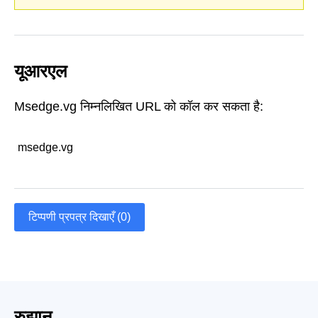
यूआरएल
Msedge.vg निम्नलिखित URL को कॉल कर सकता है:
msedge.vg
टिप्पणी प्रपत्र दिखाएँ (0)
रुझान