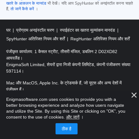
खतरे के आकलन के मानदंड
भी देखें। यदि आप SpyHunter को अनइंस्टॉल करना चाहते
हैं,
तो जानें कैसे करें
।
घर
प्रोग्राम अनइंस्टॉल चरण
स्पाईहंटर का खतरा मूल्यांकन मानदंड
SpyHunter अतिरिक्त नियम और शर्तें
RegHunter अतिरिक्त नियम और शर्तें
पंजीकृत कार्यालय: 1 कैसल स्ट्रीट, तीसरी मंजिल, डबलिन 2 D02XD82
आयरलैंड।
EnigmaSoft Limited, शेयरों द्वारा निजी कंपनी लिमिटेड, कंपनी पंजीकरण संख्या
597114।
Mac और MacOS, Apple Inc. के ट्रेडमार्क हैं, जो यूएस और अन्य देशों में
पंजीकृत हैं।
Enigmasoftware.com uses cookies to provide you with a
कॉपीराइट 2016-
2026
। EnigmaSoft Ltd. सर्वाधिकार सुरक्षित।
better browsing experience and analyze how users navigate
and utilize the Site. By using this Site or clicking on "OK", you
consent to the use of cookies.
और जानें
।