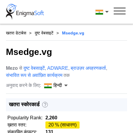
Skip
to
हिन्दी
content
खतरा डेटाबेस
दुष्ट वेबसाइटें
Msedge.vg
Msedge.vg
Mezo
से
दुष्ट वेबसाइटें
,
ADWARE
,
ब्राउज़र अपहरणकर्ता
,
संभावित रूप से अवांछित कार्यक्रम
तक
अनुवाद करने के लिए:
हिन्दी
खतरा स्कोरकार्ड
?
Popularity Rank:
2,260
ख़तरा स्तर:
20 % (साधारण)
संक्रमित कंप्यूटर:
131