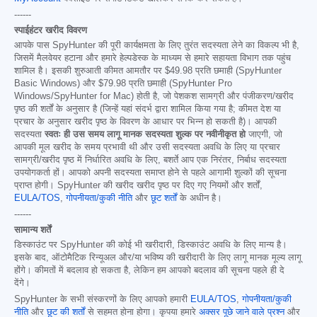
------
स्पाईहंटर खरीद विवरण
आपके पास SpyHunter की पूरी कार्यक्षमता के लिए तुरंत सदस्यता लेने का विकल्प भी है,
जिसमें मैलवेयर हटाना और हमारे हेल्पडेस्क के माध्यम से हमारे सहायता विभाग तक पहुंच
शामिल है। इसकी शुरुआती कीमत आमतौर पर
$49.98
प्रति छमाही (SpyHunter
Basic Windows) और
$79.98
प्रति छमाही (SpyHunter Pro
Windows/SpyHunter for Mac) होती है, जो पेशकश सामग्री और पंजीकरण/खरीद
पृष्ठ की शर्तों के अनुसार है (जिन्हें यहां संदर्भ द्वारा शामिल किया गया है; कीमत देश या
प्रचार के अनुसार खरीद पृष्ठ के विवरण के आधार पर भिन्न हो सकती है)। आपकी
सदस्यता
स्वतः ही उस समय लागू मानक सदस्यता शुल्क पर नवीनीकृत हो
जाएगी, जो
आपकी मूल खरीद के समय प्रभावी थी और उसी सदस्यता अवधि के लिए या प्रचार
सामग्री/खरीद पृष्ठ में निर्धारित अवधि के लिए, बशर्ते आप एक निरंतर, निर्बाध सदस्यता
उपयोगकर्ता हों। आपको अपनी सदस्यता समाप्त होने से पहले आगामी शुल्कों की सूचना
प्राप्त होगी। SpyHunter की खरीद खरीद पृष्ठ पर दिए गए नियमों और शर्तों,
EULA/TOS
,
गोपनीयता/कुकी नीति
और
छूट शर्तों
के अधीन है।
------
सामान्य शर्तें
डिस्काउंट पर SpyHunter की कोई भी खरीदारी, डिस्काउंट अवधि के लिए मान्य है।
इसके बाद, ऑटोमैटिक रिन्यूअल और/या भविष्य की खरीदारी के लिए लागू मानक मूल्य लागू
होंगे। कीमतों में बदलाव हो सकता है, लेकिन हम आपको बदलाव की सूचना पहले ही दे
देंगे।
SpyHunter के सभी संस्करणों के लिए आपको हमारी
EULA/TOS
,
गोपनीयता/कुकी
नीति
और
छूट की शर्तों
से सहमत होना होगा। कृपया हमारे
अक्सर पूछे जाने वाले प्रश्न
और