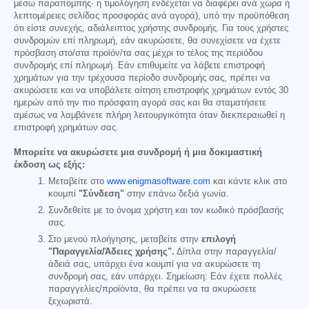
μέσω παραπομπής· η τιμολόγηση ενδέχεται να διαφέρει ανά χώρα ή
λεπτομέρειες σελίδας προσφοράς ανά αγορά), υπό την προϋπόθεση
ότι είστε συνεχής, αδιάλειπτος χρήστης συνδρομής. Για τους χρήστες
συνδρομών επί πληρωμή, εάν ακυρώσετε, θα συνεχίσετε να έχετε
πρόσβαση στο/στα προϊόν/τα σας μέχρι το τέλος της περιόδου
συνδρομής επί πληρωμή. Εάν επιθυμείτε να λάβετε επιστροφή
χρημάτων για την τρέχουσα περίοδο συνδρομής σας, πρέπει να
ακυρώσετε και να υποβάλετε αίτηση επιστροφής χρημάτων εντός 30
ημερών από την πιο πρόσφατη αγορά σας και θα σταματήσετε
αμέσως να λαμβάνετε πλήρη λειτουργικότητα όταν διεκπεραιωθεί η
επιστροφή χρημάτων σας.
Μπορείτε να ακυρώσετε μια συνδρομή ή μια δοκιμαστική
έκδοση ως εξής:
Μεταβείτε στο
www.enigmasoftware.com
και κάντε κλικ στο
κουμπί
"Σύνδεση"
στην επάνω δεξιά γωνία.
Συνδεθείτε με το όνομα χρήστη και τον κωδικό πρόσβασής
σας.
Στο μενού πλοήγησης, μεταβείτε στην
επιλογή
"Παραγγελία/Άδειες χρήσης".
Δίπλα στην παραγγελία/
άδειά σας, υπάρχει ένα κουμπί για να ακυρώσετε τη
συνδρομή σας, εάν υπάρχει. Σημείωση: Εάν έχετε πολλές
παραγγελίες/προϊόντα, θα πρέπει να τα ακυρώσετε
ξεχωριστά.