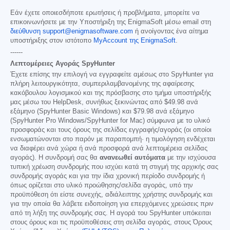
Εάν έχετε οποιεσδήποτε ερωτήσεις ή προβλήματα, μπορείτε να
επικοινωνήσετε με την Υποστήριξη της EnigmaSoft μέσω email στη
διεύθυνση support@enigmasoftware.com
ή ανοίγοντας ένα αίτημα
υποστήριξης στον ιστότοπο
MyAccount της EnigmaSoft
.
------
Λεπτομέρειες Αγοράς SpyHunter
Έχετε επίσης την επιλογή να εγγραφείτε αμέσως στο SpyHunter για
πλήρη λειτουργικότητα, συμπεριλαμβανομένης της αφαίρεσης
κακόβουλου λογισμικού και της πρόσβασης στο τμήμα υποστήριξής
μας μέσω του HelpDesk, συνήθως ξεκινώντας από
$49.98
ανά
εξάμηνο (SpyHunter Basic Windows) και
$79.98
ανά εξάμηνο
(SpyHunter Pro Windows/SpyHunter for Mac) σύμφωνα με το υλικό
προσφοράς και τους όρους της σελίδας εγγραφής/αγοράς (οι οποίοι
ενσωματώνονται στο παρόν με παραπομπή· η τιμολόγηση ενδέχεται
να διαφέρει ανά χώρα ή ανά προσφορά ανά λεπτομέρεια σελίδας
αγοράς). Η συνδρομή σας θα
ανανεωθεί αυτόματα
με την ισχύουσα
τυπική χρέωση συνδρομής που ισχύει κατά τη στιγμή της αρχικής σας
συνδρομής αγοράς και για την ίδια χρονική περίοδο συνδρομής ή
όπως ορίζεται στο υλικό προώθησης/σελίδα αγοράς, υπό την
προϋπόθεση ότι είστε συνεχής, αδιάλειπτης χρήστης συνδρομής και
για την οποία θα λάβετε ειδοποίηση για επερχόμενες χρεώσεις πριν
από τη λήξη της συνδρομής σας. Η αγορά του SpyHunter υπόκειται
στους όρους και τις προϋποθέσεις στη σελίδα αγοράς, στους Όρους