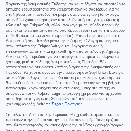
διάρκεια της Δοκιμαστικής Έκδοσης, αν και ενδέχεται να αποσταλούν
αιτήματα εξουσιοδότησης στο χρηματοπιστωτικό σας ίδρυμα για να
επαληθευτεί ότι η μέθοδος πληρωμής σας είναι έγκυρη (οι εν λόγω
υποβολές εξουσιοδότησης δεν αποτελούν αιτήματα για χρεώσεις ή
τέλη από την EnigmaSoft, αλλά, ανάλογα με τη μέθοδο πληρωμής
σας ή/και το χρηματοπιστωτικό σας ίδρυμα, ενδέχεται να επηρεάσουν
τη διαθεσιμότητα του λογαριασμού σας). Μπορείτε να ακυρώσετε τη
Δοκιμαστική σας Περίοδο μέσω της ενότητας "Ο Λογαριασμός μου"
στον ιστότοπο της EnigmaSoft για τον λογαριασμό σας ή
επικοινωνώντας με την EnigmaSoft πριν από το τέλος της 7ήμερης
Δοκιμαστικής Περιόδου, για να αποφύγετε την άμεση επεξεργασία
χρέωσης μετά τη λήξη της Δοκιμαστικής σας Περίοδου. Εάν
αποφασίσετε να ακυρώσετε κατά τη διάρκεια της Δοκιμαστικής σας
Περίοδου, θα χάσετε αμέσως την πρόσβαση στο SpyHunter. Εάν, για
οποιονδήποτε λόγο, πιστεύετε ότι διεκπεραιώθηκε μια χρέωση που
δεν επιθυμούσατε να κάνετε (κάτι που θα μπορούσε να συμβεί, για
παράδειγμα, λόγω διαχείρισης συστήματος), μπορείτε επίσης να
ακυρώσετε και να λάβετε πλήρη επιστροφή χρημάτων για τη χρέωση
οποιαδήποτε στιγμή εντός 30 ημερών από την ημερομηνία της
χρέωσης αγοράς. Δείτε
τις Συχνές Ερωτήσεις
.
Στο τέλος της Δοκιμαστικής Περίοδου, θα χρεωθείτε αμέσως εκ των
προτέρων στην τιμή και για την περίοδο συνδρομής, όπως ορίζεται
στο υλικό προσφοράς και στους όρους της σελίδας εγγραφής/αγοράς
(οι οποίοι ενσωματώνονται στο παρόν μέσω παραπομπής· η