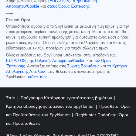
Χρήσης/Άδειας Χρήσης
(EULA/TOS)
,
στην Πολιτική
Απορρήτου/Cookie
και
στους Όρους Έκπτωσης
.
------
Γενικοί Όροι
Οποιαδήποτε αγορά για το SpyHunter με μειωμένη τιμή ισχύει για την
προσφερόμενη περίοδο συνδρομής με έκπτωση. Μετά από αυτό, θα
ισχύει η ισχύουσα τυπική τιμολόγηση για αυτόματες ανανεώσεις ή/και
μελλοντικές αγορές. Οι τιμές ενδέχεται να αλλάξουν, αν και θα σας
ειδοποιήσουμε εκ των προτέρων για τυχόν αλλαγές τιμών.
Όλες οι εκδόσεις του SpyHunter υπόκεινται στην αποδοχή των
EULA/TOS
,
της Πολιτικής Απορρήτου/Cookie
και
των Όρων
Έκπτωσης
. Ανατρέξτε επίσης στις
Συχνές Ερωτήσεις
και
τα Κριτήρια
Αξιολόγησης Απειλών
. Εάν θέλετε να απεγκαταστήσετε το
SpyHunter,
μάθετε πώς
.
Σπίτι
Πρόγραμμα Κατάργηση εγκατάστασης βημάτων
Κριτήρια αξιολόγησης απειλών του SpyHunter
Πρόσθετοι Όροι
και Προϋποθέσεις του SpyHunter
RegHunter Πρόσθετοι Όροι
και Προϋποθέσεις
Έδρα: 1 οδός Κάστρου, 3ος όροφος, Δουβλίνο 2 D02XD82