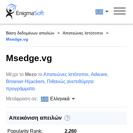
Skip
to
Ελληνικά
content
Βάση δεδομένων απειλών
Απατεώνες Ιστότοποι
Msedge.vg
Msedge.vg
Μέχρι το
Mezo
το
Απατεώνες Ιστότοποι
,
Adware
,
Browser Hijackers
,
Πιθανώς ανεπιθύμητα
προγράμματα
Μετάφραση σε:
Ελληνικά
Απεικόνιση απειλών
?
Popularity Rank:
2,260