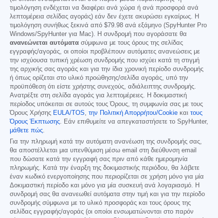
τιμολόγηση ενδέχεται να διαφέρει ανά χώρα ή ανά προσφορά ανά
λεπτομέρεια σελίδας αγοράς) εάν δεν έχετε ακυρώσει εγκαίρως. Η
τιμολόγηση συνήθως ξεκινά από
$79.98
ανά εξάμηνο (SpyHunter Pro
Windows/SpyHunter για Mac). Η συνδρομή που αγοράσατε θα
ανανεώνεται αυτόματα
σύμφωνα με τους όρους της σελίδας
εγγραφής/αγοράς, οι οποίοι προβλέπουν αυτόματες ανανεώσεις με
την ισχύουσα τυπική χρέωση συνδρομής που ισχύει κατά τη στιγμή
της αρχικής σας αγοράς και για την ίδια χρονική περίοδο συνδρομής
ή όπως ορίζεται στο υλικό προώθησης/σελίδα αγοράς, υπό την
προϋπόθεση ότι είστε χρήστης συνεχούς, αδιάλειπτης συνδρομής.
Ανατρέξτε στη σελίδα αγοράς για λεπτομέρειες. Η δοκιμαστική
περίοδος υπόκειται σε αυτούς τους Όρους, τη συμφωνία σας με τους
Όρους Χρήσης
EULA/TOS
,
την Πολιτική Απορρήτου/Cookie
και
τους
Όρους Έκπτωσης
. Εάν επιθυμείτε να απεγκαταστήσετε το SpyHunter,
μάθετε πώς
.
Για την πληρωμή κατά την αυτόματη ανανέωση της συνδρομής σας,
θα αποστέλλεται μια υπενθύμιση μέσω email στη διεύθυνση email
που δώσατε κατά την εγγραφή σας πριν από κάθε ημερομηνία
πληρωμής. Κατά την έναρξη της δοκιμαστικής περιόδου, θα λάβετε
έναν κωδικό ενεργοποίησης που περιορίζεται σε χρήση μόνο για μία
Δοκιμαστική περίοδο και μόνο για μία συσκευή ανά λογαριασμό. Η
συνδρομή σας θα ανανεωθεί αυτόματα στην τιμή και για την περίοδο
συνδρομής σύμφωνα με το υλικό προσφοράς και τους όρους της
σελίδας εγγραφής/αγοράς (οι οποίοι ενσωματώνονται στο παρόν