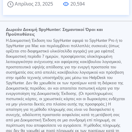
Απρίλιος 23, 2025
20,594
Δωρεάν Δοκιμή SpyHunter: Σημαντικοί Όροι και
Προϋποθέσεις
Η Δοκιμαστική Έκδοση του SpyHunter αφορά το SpyHunter Pro ή το
SpyHunter για Mac και περιλαμβάνει πολλαπλές συσκευές (όπως
ορίζεται στο διαφημιστικό υλικό/σελίδα αγοράς) για μια εφάπαξ
δοκιμαστική περίοδο 7 ημερών, προσφέροντας ολοκληρωμένη
λειτουργικότητα ανίχνευσης και αφαίρεσης κακόβουλου λογισμικού,
προστατευτικά υψηλής απόδοσης για την ενεργή προστασία του
συστήματός σας από απειλές κακόβουλου λογισμικού και πρόσβαση
στην ομάδα τεχνικής υποστήριξής μας μέσω του HelpDesk του
SpyHunter. Δεν θα χρεωθείτε εκ των προτέρων κατά τη διάρκεια της
Δοκιμαστικής περιόδου, αν και απαιτείται πιστωτική κάρτα για την
ενεργοποίηση της Δοκιμαστικής Έκδοσης. (Οι προπληρωμένες
πιστωτικές κάρτες, οι χρεωστικές κάρτες και οι δωροκάρτες ενδέχεται
να μην γίνονται δεκτές στο πλαίσιο αυτής της προσφοράς.) Η
απαίτηση για τη μέθοδο πληρωμής σας είναι να διασφαλιστεί η
συνεχής, αδιάλειπτη προστασία ασφαλείας κατά τη μετάβασή σας
από μια Δοκιμαστική Έκδοση σε μια συνδρομή επί πληρωμή, σε
περίπτωση που αποφασίσετε να αγοράσετε. Η μέθοδος πληρωμής
σας δεν θα χρεωθεί με ποσό πληρωμής εκ των προτέρων κατά τη