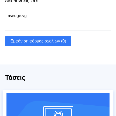
διευθύνσεις URL:
msedge.vg
Εμφάνιση φόρμας σχολίων (0)
Τάσεις