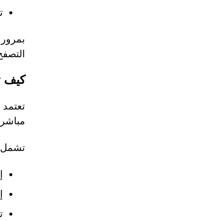
ت
بمرور 
التصفح
كيف تتسل
تعتمد 
مباشر.
تشمل ا
إ
إ
ت