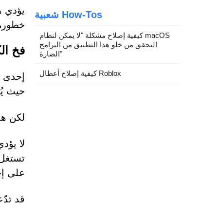
يؤدي ه
شعبية How-Tos
خطورة 
كيفية إصلاح مشكلة "لا يمكن لنظام macOS
التحقق من خلو هذا التطبيق من البرامج
فخ ال
الضارة"
كيفية إصلاح أعطال Roblox
حيث يُ
لكن هذ
لا يؤد
على إج
قد تدّ