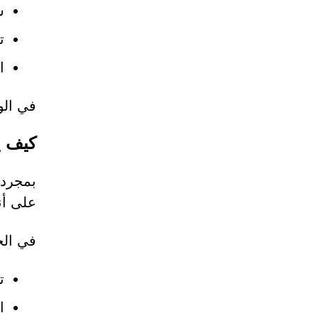
ش
ت
ا
في الو
كيف ي
على أن
في الخ
ت
ا