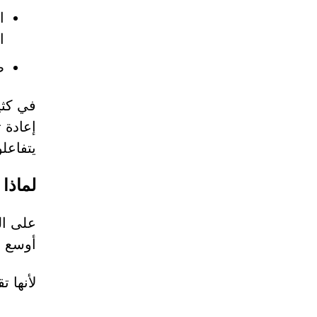
ا
ا
صفحات 
إعادة 
يتفاعلو
لماذا
أوسع ن
لأنها ت