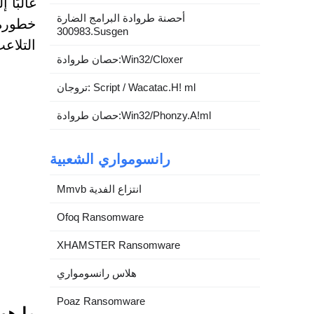
غالبًا
أحصنة طروادة البرامج الضارة
300983.Susgen
التلاعب
حصان طروادة:Win32/Cloxer
تروجان: Script / Wacatac.H! ml
حصان طروادة:Win32/Phonzy.A!ml
رانسومواري الشعبية
Mmvb انتزاع الفدية
Ofoq Ransomware
XHAMSTER Ransomware
هلاس رانسومواري
Poaz Ransomware
ما هو edge.vg