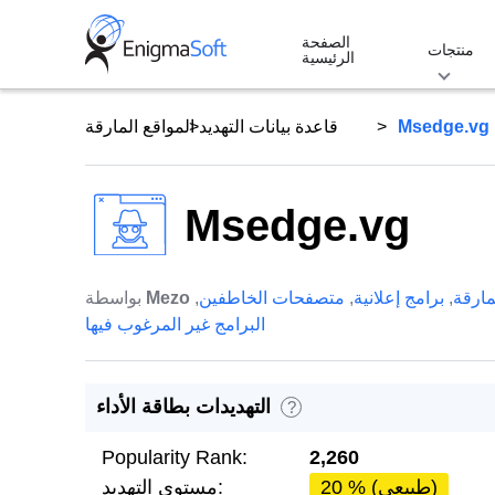
Skip
الصفحة
to
منتجات
الرئيسية
content
Msedge.vg
قاعدة بيانات التهديد
المواقع المارقة
Msedge.vg
مارقة
,
برامج إعلانية
,
متصفحات الخاطفين
,
Mezo
بواسطة
البرامج غير المرغوب فيها
التهديدات بطاقة الأداء
?
Popularity Rank:
2,260
20 % (طبيعي)
مستوى التهديد: