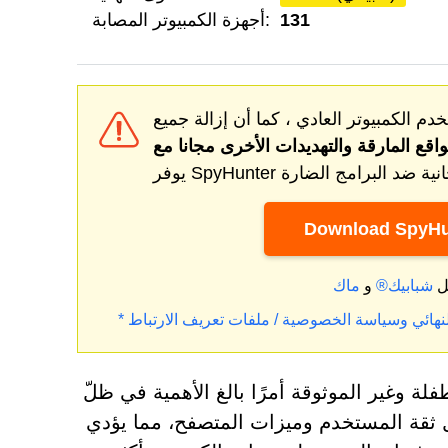
131
أجهزة الكمبيوتر المصابة:
دم الكمبيوتر العادي ، كما أن إزالة جميع
واقع المارقة
Download SpyHu
ل
شبابيك®
و
نهائي
وسياسة الخصوصية / ملفات تعريف الارتباط
هازك من البرامج غير المرغوب فيها (PUPs) المتطفلة وغير الموثوقة أمرًا بالغ الأهمية في ظلّ
ال ثقة المستخدم وميزات المتصفح، مما يؤدي