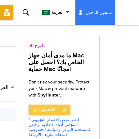
بحث
العربية
تسجيل الدخول
اقترح لك
ما مدى أمان جهاز Mac
الخاص بك؟ احصل على
حماية Mac مجانًا!
Don't risk your security. Protect
العرب
your Mac & prevent malware
with
SpyHunter
.
التحميل الان*
* انظر عرض الإصدار التجريبي
المجاني أدناه.
اتفاقية ترخيص
المستخدم النهائي
وسياسة الخصوصية
.
/ ملفات تعريف الارتباط