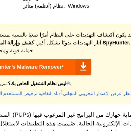
Windows
نظام (أنظمة) متأثر:
 يكون اكتشاف التهديدات على النظام أمرًا صعبًا بالنسبة لمستخ
والتهديدات الأخرى مجانا مع SpyHunter.
آثار التهديدات يدويًا بشكل أكبر.
كشف وإزالة
الم
يوفر SpyHunter حماية قوية ومجانية ضد البرامج الضارة.
nter’s Malware Remover*
.
ماك®
ليس نظام التشغيل الخاص بك؟
تنزي
 انظر عرض الإصدار التجريبي المجاني أدناه.
اتفاقية ترخيص المستخدم ال
يُعدّ حماية ج
دات الإلكترونية الحالية. صُممت هذه التطبيقات لاستغل