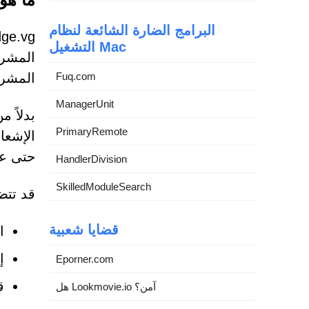
البرامج الضارة الشائعة لنظام
التشغيل Mac
المشرو
Fuq.com
المشرو
ManagerUnit
بدلاً 
PrimaryRemote
الإشعا
حتى عن
HandlerDivision
SkilledModuleSearch
قد تتض
قضايا شعبية
ا
إ
Eporner.com
ق
هل Lookmovie.io آمن؟