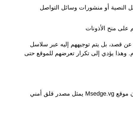
ئل النصية أو منشورات وسائل التواصل
ي كثير من الحالات، لا يزور المستخدمون موقع Msedge.vg عن قصد، بل يتم توجيههم إليه عبر سلاسل
ام. وهذا يؤدي إلى تكرار تعرضهم للموقع حتى
على الرغم من أن الأمر قد يبدو في البداية مجرد إزعاج، إلا أن موقع Msedge.vg يمثل مصدر قلق أمني