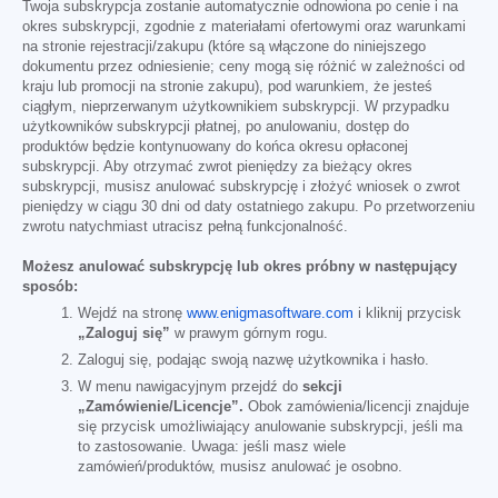
Twoja subskrypcja zostanie automatycznie odnowiona po cenie i na
okres subskrypcji, zgodnie z materiałami ofertowymi oraz warunkami
na stronie rejestracji/zakupu (które są włączone do niniejszego
dokumentu przez odniesienie; ceny mogą się różnić w zależności od
kraju lub promocji na stronie zakupu), pod warunkiem, że jesteś
ciągłym, nieprzerwanym użytkownikiem subskrypcji. W przypadku
użytkowników subskrypcji płatnej, po anulowaniu, dostęp do
produktów będzie kontynuowany do końca okresu opłaconej
subskrypcji. Aby otrzymać zwrot pieniędzy za bieżący okres
subskrypcji, musisz anulować subskrypcję i złożyć wniosek o zwrot
pieniędzy w ciągu 30 dni od daty ostatniego zakupu. Po przetworzeniu
zwrotu natychmiast utracisz pełną funkcjonalność.
Możesz anulować subskrypcję lub okres próbny w następujący
sposób:
Wejdź na stronę
www.enigmasoftware.com
i kliknij przycisk
„Zaloguj się”
w prawym górnym rogu.
Zaloguj się, podając swoją nazwę użytkownika i hasło.
W menu nawigacyjnym przejdź do
sekcji
„Zamówienie/Licencje”.
Obok zamówienia/licencji znajduje
się przycisk umożliwiający anulowanie subskrypcji, jeśli ma
to zastosowanie. Uwaga: jeśli masz wiele
zamówień/produktów, musisz anulować je osobno.