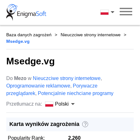
Skip
to
Polski
content
Baza danych zagrożeń
Nieuczciwe strony internetowe
Msedge.vg
Msedge.vg
Do
Mezo
w
Nieuczciwe strony internetowe
,
Oprogramowanie reklamowe
,
Porywacze
przeglądarek
,
Potencjalnie niechciane programy
Przetłumacz na:
Polski
Karta wyników zagrożenia
?
Popularity Rank:
2,260