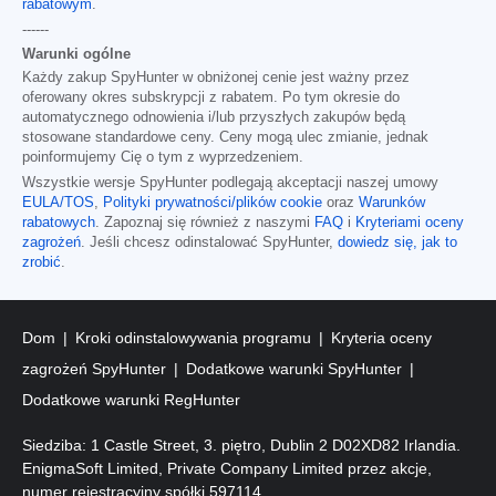
rabatowym
.
------
Warunki ogólne
Każdy zakup SpyHunter w obniżonej cenie jest ważny przez
oferowany okres subskrypcji z rabatem. Po tym okresie do
automatycznego odnowienia i/lub przyszłych zakupów będą
stosowane standardowe ceny. Ceny mogą ulec zmianie, jednak
poinformujemy Cię o tym z wyprzedzeniem.
Wszystkie wersje SpyHunter podlegają akceptacji naszej umowy
EULA/TOS
,
Polityki prywatności/plików cookie
oraz
Warunków
rabatowych
. Zapoznaj się również z naszymi
FAQ
i
Kryteriami oceny
zagrożeń
. Jeśli chcesz odinstalować SpyHunter,
dowiedz się, jak to
zrobić
.
Dom
Kroki odinstalowywania programu
Kryteria oceny
zagrożeń SpyHunter
Dodatkowe warunki SpyHunter
Dodatkowe warunki RegHunter
Siedziba: 1 Castle Street, 3. piętro, Dublin 2 D02XD82 Irlandia.
EnigmaSoft Limited, Private Company Limited przez akcje,
numer rejestracyjny spółki 597114.