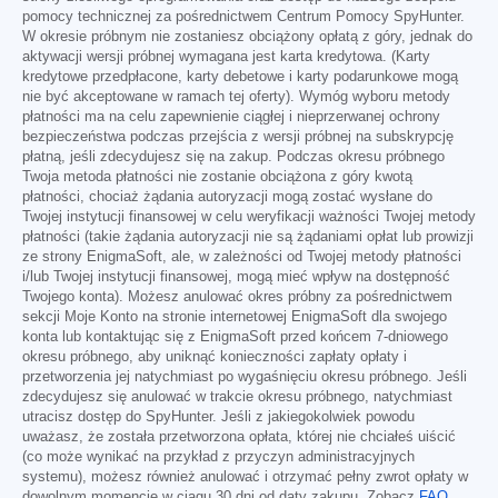
pomocy technicznej za pośrednictwem Centrum Pomocy SpyHunter.
W okresie próbnym nie zostaniesz obciążony opłatą z góry, jednak do
aktywacji wersji próbnej wymagana jest karta kredytowa. (Karty
kredytowe przedpłacone, karty debetowe i karty podarunkowe mogą
nie być akceptowane w ramach tej oferty). Wymóg wyboru metody
płatności ma na celu zapewnienie ciągłej i nieprzerwanej ochrony
bezpieczeństwa podczas przejścia z wersji próbnej na subskrypcję
płatną, jeśli zdecydujesz się na zakup. Podczas okresu próbnego
Twoja metoda płatności nie zostanie obciążona z góry kwotą
płatności, chociaż żądania autoryzacji mogą zostać wysłane do
Twojej instytucji finansowej w celu weryfikacji ważności Twojej metody
płatności (takie żądania autoryzacji nie są żądaniami opłat lub prowizji
ze strony EnigmaSoft, ale, w zależności od Twojej metody płatności
i/lub Twojej instytucji finansowej, mogą mieć wpływ na dostępność
Twojego konta). Możesz anulować okres próbny za pośrednictwem
sekcji Moje Konto na stronie internetowej EnigmaSoft dla swojego
konta lub kontaktując się z EnigmaSoft przed końcem 7-dniowego
okresu próbnego, aby uniknąć konieczności zapłaty opłaty i
przetworzenia jej natychmiast po wygaśnięciu okresu próbnego. Jeśli
zdecydujesz się anulować w trakcie okresu próbnego, natychmiast
utracisz dostęp do SpyHunter. Jeśli z jakiegokolwiek powodu
uważasz, że została przetworzona opłata, której nie chciałeś uiścić
(co może wynikać na przykład z przyczyn administracyjnych
systemu), możesz również anulować i otrzymać pełny zwrot opłaty w
dowolnym momencie w ciągu 30 dni od daty zakupu. Zobacz
FAQ
.