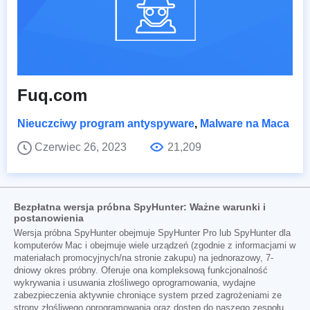
Fuq.com
Nieuczciwy program antyspyware
,
Malware na Maca
Czerwiec 26, 2023
21,209
Bezpłatna wersja próbna SpyHunter: Ważne warunki i
postanowienia
Wersja próbna SpyHunter obejmuje SpyHunter Pro lub SpyHunter dla
komputerów Mac i obejmuje wiele urządzeń (zgodnie z informacjami w
materiałach promocyjnych/na stronie zakupu) na jednorazowy, 7-
dniowy okres próbny. Oferuje ona kompleksową funkcjonalność
wykrywania i usuwania złośliwego oprogramowania, wydajne
zabezpieczenia aktywnie chroniące system przed zagrożeniami ze
strony złośliwego oprogramowania oraz dostęp do naszego zespołu