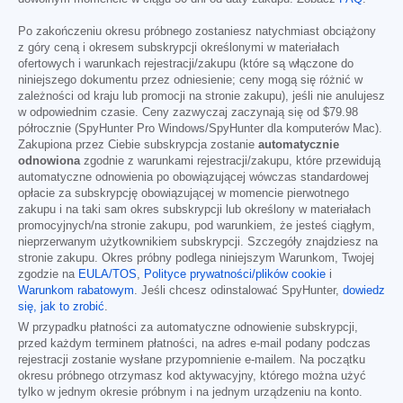
Po zakończeniu okresu próbnego zostaniesz natychmiast obciążony
z góry ceną i okresem subskrypcji określonymi w materiałach
ofertowych i warunkach rejestracji/zakupu (które są włączone do
niniejszego dokumentu przez odniesienie; ceny mogą się różnić w
zależności od kraju lub promocji na stronie zakupu), jeśli nie anulujesz
w odpowiednim czasie. Ceny zazwyczaj zaczynają się od
$79.98
półrocznie (SpyHunter Pro Windows/SpyHunter dla komputerów Mac).
Zakupiona przez Ciebie subskrypcja zostanie
automatycznie
odnowiona
zgodnie z warunkami rejestracji/zakupu, które przewidują
automatyczne odnowienia po obowiązującej wówczas standardowej
opłacie za subskrypcję obowiązującej w momencie pierwotnego
zakupu i na taki sam okres subskrypcji lub określony w materiałach
promocyjnych/na stronie zakupu, pod warunkiem, że jesteś ciągłym,
nieprzerwanym użytkownikiem subskrypcji. Szczegóły znajdziesz na
stronie zakupu. Okres próbny podlega niniejszym Warunkom, Twojej
zgodzie na
EULA/TOS
,
Polityce prywatności/plików cookie
i
Warunkom rabatowym
. Jeśli chcesz odinstalować SpyHunter,
dowiedz
się, jak to zrobić
.
W przypadku płatności za automatyczne odnowienie subskrypcji,
przed każdym terminem płatności, na adres e-mail podany podczas
rejestracji zostanie wysłane przypomnienie e-mailem. Na początku
okresu próbnego otrzymasz kod aktywacyjny, którego można użyć
tylko w jednym okresie próbnym i na jednym urządzeniu na konto.