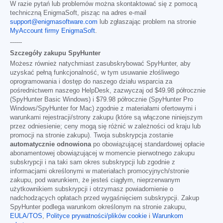
W razie pytań lub problemów można skontaktować się z pomocą
techniczną EnigmaSoft, pisząc na adres e-mail
support@enigmasoftware.com
lub zgłaszając problem na stronie
MyAccount firmy EnigmaSoft
.
------
Szczegóły zakupu SpyHunter
Możesz również natychmiast zasubskrybować SpyHunter, aby
uzyskać pełną funkcjonalność, w tym usuwanie złośliwego
oprogramowania i dostęp do naszego działu wsparcia za
pośrednictwem naszego HelpDesk, zazwyczaj od
$49.98
półrocznie
(SpyHunter Basic Windows) i
$79.98
półrocznie (SpyHunter Pro
Windows/SpyHunter for Mac) zgodnie z materiałami ofertowymi i
warunkami rejestracji/strony zakupu (które są włączone niniejszym
przez odniesienie; ceny mogą się różnić w zależności od kraju lub
promocji na stronie zakupu). Twoja subskrypcja zostanie
automatycznie odnowiona
po obowiązującej standardowej opłacie
abonamentowej obowiązującej w momencie pierwotnego zakupu
subskrypcji i na taki sam okres subskrypcji lub zgodnie z
informacjami określonymi w materiałach promocyjnych/stronie
zakupu, pod warunkiem, że jesteś ciągłym, nieprzerwanym
użytkownikiem subskrypcji i otrzymasz powiadomienie o
nadchodzących opłatach przed wygaśnięciem subskrypcji. Zakup
SpyHunter podlega warunkom określonym na stronie zakupu,
EULA/TOS
,
Polityce prywatności/plików cookie
i
Warunkom