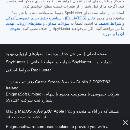
خودکار و/یا خریدهای آینده اعمال خواهد شد. قیمت‌گذاری ممکن است تغییر
کند، اگرچه ما از قبل شما را از تغییرات قیمت مطلع خواهیم کرد.
استفاده از تمام نسخه‌های SpyHunter منوط به موافقت شما با شرایط/
توافق‌نامه‌ی مجوز
کاربر (EULA/TOS)
،
سیاست حفظ حریم خصوصی/کوکی
و
شرایط تخفیف
ما است. لطفاً به
سؤالات متداول
و
معیارهای ارزیابی تهدید
ما نیز مراجعه کنید. اگر می‌خواهید SpyHunter را حذف نصب کنید،
نحوه‌ی
آن را بیاموزید
.
صفحه اصلی
مراحل حذف برنامه
معیارهای ارزیابی تهدید
شرایط و
شرایط و ضوابط اضافی SpyHunter
SpyHunter
ضوابط اضافی RegHunter
دفتر ثبت شده: 1 Castle Street، طبقه 3، Dublin 2 D02XD82
Ireland.
EnigmaSoft Limited، شرکت خصوصی با مسئولیت محدود با سهام،
شماره ثبت شرکت 597114.
Mac و MacOS علائم تجاری Apple Inc. هستند که در ایالات متحده و
سایر کشورها ثبت شده اند.
Enigmasoftware.com uses cookies to provide you with a
. EnigmaSoft Ltd. کلیه حقوق محفوظ است.
حق چاپ 2016-
2026