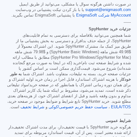
در صورت داشتن هرگونه سوال یا مشکلی، می‌توانید از طریق ایمیل
support@enigmasoft.com
یا با باز کردن تیکت پشتیبانی در وب‌سایت
MyAccount شرکت EnigmaSoft
با پشتیبانی EnigmaSoft تماس بگیرید.
------
جزئیات خرید SpyHunter
شما همچنین می‌توانید بلافاصله برای دسترسی به تمام قابلیت‌های
SpyHunter، از جمله حذف بدافزار و دسترسی به بخش پشتیبانی ما از
طریق میز کمک ما، مشترک SpyHunter شوید. این اشتراک معمولاً از
$49.98
شش ماهه (SpyHunter Basic Windows) و
$79.98
شش ماهه
(SpyHunter Pro Windows/SpyHunter for Mac) مطابق با مطالب ارائه
شده و شرایط صفحه ثبت نام/خرید (که در اینجا به صورت مرجع گنجانده
شده‌اند) شروع می‌شود. قیمت‌گذاری ممکن است بر اساس کشور یا
جزئیات صفحه خرید، بسته به تبلیغات، متفاوت باشد. اشتراک شما
به طور
خودکار
با هزینه اشتراک استاندارد قابل اجرا در زمان خرید اولیه اشتراک و
برای همان دوره زمانی اشتراک یا همانطور که در صفحه خرید/مواد تبلیغاتی
ذکر شده است، تمدید می‌شود، مشروط بر اینکه شما یک کاربر اشتراک
مداوم و بدون وقفه باشید و قبل از انقضای اشتراک خود، از هزینه‌های بعدی
مطلع شوید. خرید SpyHunter تابع شرایط و ضوابط موجود در صفحه خرید،
EULA/TOS
،
سیاست حفظ حریم خصوصی/کوکی
و
شرایط تخفیف
است.
------
شرایط عمومی
هرگونه خرید SpyHunter با قیمت تخفیف‌دار، برای مدت اشتراک تخفیف‌دار
ارائه شده معتبر است. پس از آن، قیمت استاندارد مربوطه برای تمدید