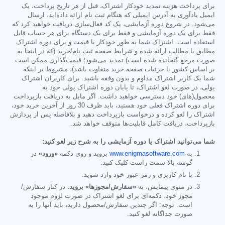
برای پرداخت هزینه تمدید خودکار اشتراک، قبل از هر تاریخ پرداخت، یک
ایمیل یادآوری به آدرس ایمیلی که هنگام ثبت نام ارائه داده‌اید، ارسال
می‌شود. در شروع دوره آزمایشی، یک کد فعال‌سازی دریافت خواهید کرد که
فقط برای یک دوره آزمایشی و فقط برای یک دستگاه برای هر حساب قابل
استفاده است. اشتراک شما به طور خودکار با قیمت و برای دوره اشتراک
مطابق با مطالب ارائه شده و شرایط صفحه ثبت نام/خرید (که در اینجا به
صورت مرجع گنجانده شده است) تمدید می‌شود؛ قیمت‌گذاری ممکن است
بر اساس کشور یا جزئیات صفحه خرید متفاوت باشد)، مشروط بر اینکه
شما یک کاربر اشتراک مداوم و بدون وقفه باشید. برای کاربران اشتراک
پولی، در صورت لغو اشتراک، تا پایان دوره اشتراک پولی خود به
محصول(های) خود دسترسی خواهید داشت. اگر مایل به دریافت بازپرداخت
برای دوره اشتراک فعلی خود هستید، باید ظرف 30 روز از آخرین خرید خود،
اشتراک را لغو کرده و درخواست بازپرداخت دهید و بلافاصله پس از پردازش
بازپرداخت، دریافت کامل قابلیت‌ها متوقف خواهد شد.
شما می‌توانید اشتراک یا دوره آزمایشی را به شرح زیر لغو کنید:
به
www.enigmasoftware.com
بروید و روی دکمه
«ورود»
در
گوشه بالا سمت راست کلیک کنید.
با نام کاربری و رمز عبور خود وارد شوید.
در منوی پیمایش، به
«سفارش/مجوزها» بروید.
در کنار سفارش/
مجوز خود، دکمه‌ای برای لغو اشتراک در صورت لزوم موجود
است. توجه: اگر چندین سفارش/محصول دارید، باید آنها را به
صورت جداگانه لغو کنید.