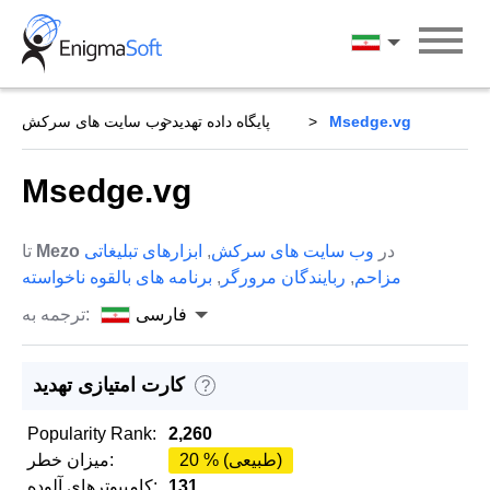
Skip
to
فارسی
content
Msedge.vg
پایگاه داده تهدید
وب سایت های سرکش
Msedge.vg
در
وب سایت های سرکش
,
ابزارهای تبلیغاتی
Mezo
تا
مزاحم
,
ربایندگان مرورگر
,
برنامه های بالقوه ناخواسته
فارسی
ترجمه به:
کارت امتیازی تهدید
?
Popularity Rank:
2,260
20 % (طبیعی)
میزان خطر:
131
کامپیوترهای آلوده: