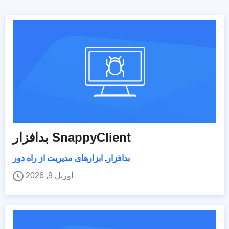
بدافزار SnappyClient
بدافزار
,
ابزارهای مدیریت از راه دور
آوریل 9, 2026