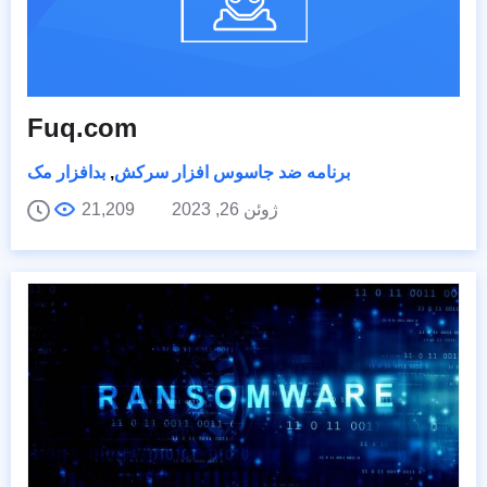
Fuq.com
برنامه ضد جاسوس افزار سرکش
,
بدافزار مک
ژوئن 26, 2023
21,209