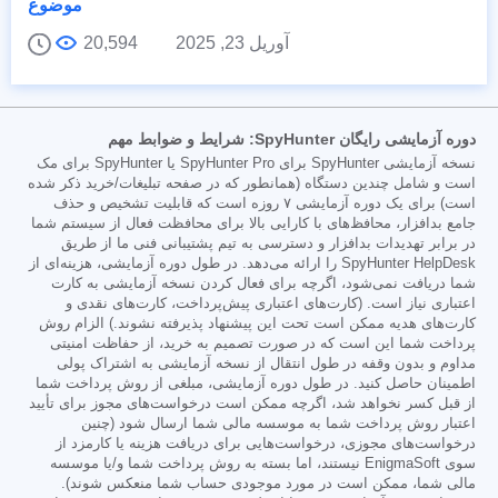
موضوع
آوریل 23, 2025
20,594
دوره آزمایشی رایگان SpyHunter: شرایط و ضوابط مهم
نسخه آزمایشی SpyHunter برای SpyHunter Pro یا SpyHunter برای مک
است و شامل چندین دستگاه (همانطور که در صفحه تبلیغات/خرید ذکر شده
است) برای یک دوره آزمایشی ۷ روزه است که قابلیت تشخیص و حذف
جامع بدافزار، محافظ‌های با کارایی بالا برای محافظت فعال از سیستم شما
در برابر تهدیدات بدافزار و دسترسی به تیم پشتیبانی فنی ما از طریق
SpyHunter HelpDesk را ارائه می‌دهد. در طول دوره آزمایشی، هزینه‌ای از
شما دریافت نمی‌شود، اگرچه برای فعال کردن نسخه آزمایشی به کارت
اعتباری نیاز است. (کارت‌های اعتباری پیش‌پرداخت، کارت‌های نقدی و
کارت‌های هدیه ممکن است تحت این پیشنهاد پذیرفته نشوند.) الزام روش
پرداخت شما این است که در صورت تصمیم به خرید، از حفاظت امنیتی
مداوم و بدون وقفه در طول انتقال از نسخه آزمایشی به اشتراک پولی
اطمینان حاصل کنید. در طول دوره آزمایشی، مبلغی از روش پرداخت شما
از قبل کسر نخواهد شد، اگرچه ممکن است درخواست‌های مجوز برای تأیید
اعتبار روش پرداخت شما به موسسه مالی شما ارسال شود (چنین
درخواست‌های مجوزی، درخواست‌هایی برای دریافت هزینه یا کارمزد از
سوی EnigmaSoft نیستند، اما بسته به روش پرداخت شما و/یا موسسه
مالی شما، ممکن است در مورد موجودی حساب شما منعکس شوند).