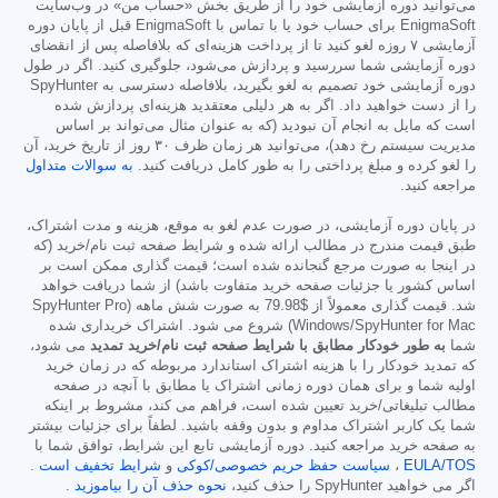
می‌توانید دوره آزمایشی خود را از طریق بخش «حساب من» در وب‌سایت
EnigmaSoft برای حساب خود یا با تماس با EnigmaSoft قبل از پایان دوره
آزمایشی ۷ روزه لغو کنید تا از پرداخت هزینه‌ای که بلافاصله پس از انقضای
دوره آزمایشی شما سررسید و پردازش می‌شود، جلوگیری کنید. اگر در طول
دوره آزمایشی خود تصمیم به لغو بگیرید، بلافاصله دسترسی به SpyHunter
را از دست خواهید داد. اگر به هر دلیلی معتقدید هزینه‌ای پردازش شده
است که مایل به انجام آن نبودید (که به عنوان مثال می‌تواند بر اساس
مدیریت سیستم رخ دهد)، می‌توانید هر زمان ظرف ۳۰ روز از تاریخ خرید، آن
را لغو کرده و مبلغ پرداختی را به طور کامل دریافت کنید.
به سوالات متداول
مراجعه کنید.
در پایان دوره آزمایشی، در صورت عدم لغو به موقع، هزینه و مدت اشتراک،
طبق قیمت مندرج در مطالب ارائه شده و شرایط صفحه ثبت نام/خرید (که
در اینجا به صورت مرجع گنجانده شده است؛ قیمت گذاری ممکن است بر
اساس کشور یا جزئیات صفحه خرید متفاوت باشد) از شما دریافت خواهد
شد. قیمت گذاری معمولاً از
$79.98
به صورت شش ماهه (SpyHunter Pro
Windows/SpyHunter for Mac) شروع می شود. اشتراک خریداری شده
شما
به طور خودکار مطابق با شرایط صفحه ثبت نام/خرید تمدید
می شود،
که تمدید خودکار را با هزینه اشتراک استاندارد مربوطه که در زمان خرید
اولیه شما و برای همان دوره زمانی اشتراک یا مطابق با آنچه در صفحه
مطالب تبلیغاتی/خرید تعیین شده است، فراهم می کند، مشروط بر اینکه
شما یک کاربر اشتراک مداوم و بدون وقفه باشید. لطفاً برای جزئیات بیشتر
به صفحه خرید مراجعه کنید. دوره آزمایشی تابع این شرایط، توافق شما با
EULA/TOS
،
سیاست حفظ حریم خصوصی/کوکی
و
شرایط تخفیف است
.
اگر می خواهید SpyHunter را حذف کنید،
نحوه حذف آن را بیاموزید
.