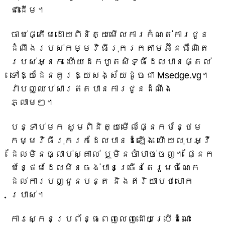
ជាដើម។
ចាប់ផ្តើមដោយពិនិត្យមើលការកំណត់ការជូន
ដំណឹងរបស់កម្មវិធីរុករកតាមអ៊ីនធឺណិត
របស់អ្នក ហើយដកហូតសិទ្ធិដែលបានផ្តល់
ទៅឱ្យដែនគួរឱ្យសង្ស័យដូចជា Msedge.vg។
វាបញ្ឈប់សារឥតបានការជូនដំណឹង
ភ្លាមៗ។
បន្ទាប់មក សូមពិនិត្យមើលផ្នែកបន្ថែម
កម្មវិធីរុករកដែលបានដំឡើង ហើយលុបអ្វី
ដែលមិនធ្លាប់ស្គាល់ ឬមិនចាំបាច់ចេញ។ ផ្នែក
បន្ថែមដែលមិនចង់បានច្រើនតែរួមចំណែក
ដល់ការបញ្ជូនបន្ត និងឥរិយាបថបោក
ប្រាស់។
ការស្កេនប្រព័ន្ធពេញលេញដោយប្រើដំណោះ