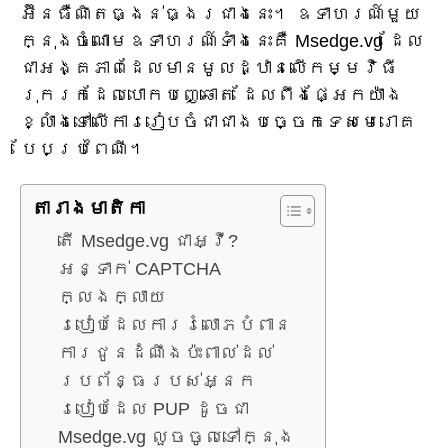
អ៊ីនធឺណិតធ្ងន់ធ្ងរជាងនេះ។ ឧទាហរណ៍មួយ
ក្នុងចំណោមឧទាហរណ៍ទាំងនេះគឺ Msedge.vg ដែល
ជាអង្គភាពដែលមានមូលដ្ឋានលើកម្មវិធី
រុករកដែលបោកបញ្ឆោត ដែលពឹងផ្អែកយ៉ាង
ខ្លាំងទៅលើការរៀបចំជាជាងបច្ចេកទេសមេរោគ
បែបប្រពៃណី។
តារាង​មាតិកា
តើ Msedge.vg ជាអ្វី?
អន្ទាក់ CAPTCHA
ក្លែងក្លាយ
របៀបដែលការរំលោភបំពាន
ការជូនដំណឹងប៉ះពាល់ដល់
ប្រព័ន្ធរបស់អ្នក
របៀបដែល PUP ដូចជា
Msedge.vg លួចចូលទៅក្នុង