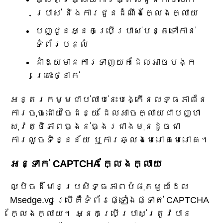
ប្រាស់ និងការជូនដំណឹងក្លែងក្លាយ
បញ្ជូនអ្នកប្រើប្រាស់បន្តទៅកាន់
ទំព័របន្លំ
នាំឱ្យមានការទាញយកដែលអាចបង្ក
គ្រោះថ្នាក់
អន្តរកម្មជាប់លាប់នេះបង្កើនលទ្ធភាពនៃ
ការចុចដោយចៃដន្យ ដែលអាចក្លាយជាបញ្ហា
សុវត្ថិភាពធ្ងន់ធ្ងរជាងមុនដូចជា
ការលួចទិន្នន័យ ឬការឆ្លងមេរោគមេរោគ។
អន្ទាក់ CAPTCHA ក្លែងក្លាយ
ល្បិចដ៏មានប្រសិទ្ធភាពបំផុតមួយដែល
Msedge.vg ប្រើគឺទំព័រផ្ទៀងផ្ទាត់ CAPTCHA
ក្លែងក្លាយ។ អ្នកប្រើប្រាស់ត្រូវបាន