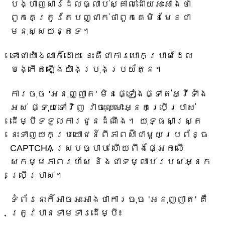
បង្ហាញសារដែលធ្លាប់ស្គាល់ដោយអះអាងថា
ពួកគេត្រូវតែបញ្ជាក់ថាពួកគេមិនមែនជា
មនុស្សយន្តទេ។
ទោះជាយ៉ាងណាក៏ដោយ នេះគឺជាការបោកប្រាស់ដែល
បង្កើតឡើងយ៉ាងប្រុងប្រយ័ត្ន។
ការចុច 'អនុញ្ញាត' មិនផ្ទៀងផ្ទាត់អ្វីទាំង
អស់ ផ្ទុយទៅវិញ វាចុះឈ្មោះអ្នកប្រើប្រាស់
ដើម្បីទទួលការជូនដំណឹង។ យុទ្ធសាស្ត្រ
នេះទាញយកប្រយោជន៍ពីភាពស៊ាំជាមួយប្រព័ន្ធ
CAPTCHA ស្របច្បាប់ ហើយពឹងផ្អែកលើ
សកម្មភាពរហ័ស និងជាទម្លាប់របស់អ្នក
ប្រើប្រាស់។
ទំព័រនេះក៏អាចអះអាងថាការចុច 'អនុញ្ញាត' គឺ
ត្រូវបានទាមទារដើម្បី៖