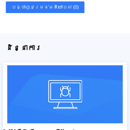
បង្ហាញទម្រង់មតិយោបល់ (0)
និន្នាការ