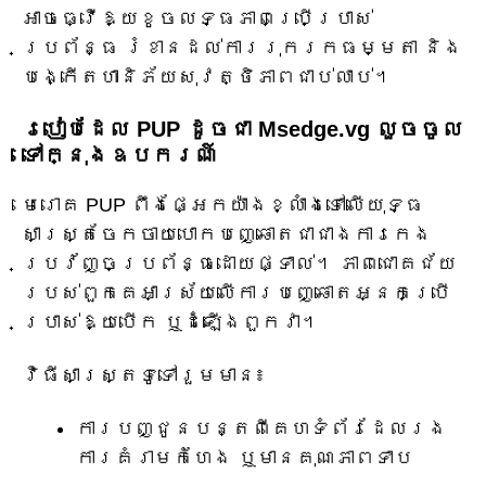
អាចធ្វើឱ្យខូចលទ្ធភាពប្រើប្រាស់
ប្រព័ន្ធ រំខានដល់ការរុករកធម្មតា និង
បង្កើតហានិភ័យសុវត្ថិភាពជាប់លាប់។
របៀបដែល PUP ដូចជា Msedge.vg លួចចូល
ទៅក្នុងឧបករណ៍
មេរោគ PUP ពឹងផ្អែកយ៉ាងខ្លាំងទៅលើយុទ្ធ
សាស្ត្រចែកចាយបោកបញ្ឆោតជាជាងការកេង
ប្រវ័ញ្ចប្រព័ន្ធដោយផ្ទាល់។ ភាពជោគជ័យ
របស់ពួកគេអាស្រ័យលើការបញ្ឆោតអ្នកប្រើ
ប្រាស់ឱ្យបើក ឬដំឡើងពួកវា។
វិធីសាស្ត្រទូទៅរួមមាន៖
ការបញ្ជូនបន្តពីគេហទំព័រដែលរង
ការគំរាមកំហែង ឬមានគុណភាពទាប