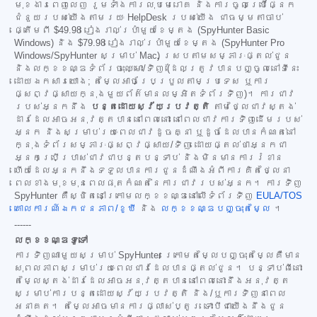
មុខងារពេញលេញ រួមទាំងការលុបមេរោគ និងការចូលប្រើផ្នែក
ជំនួយរបស់យើងតាមរយៈ HelpDesk របស់យើង ជាធម្មតាចាប់
ផ្តើមពី
$49.98
រៀងរាល់ប្រាំមួយខែម្តង (SpyHunter Basic
Windows) និង
$79.98
រៀងរាល់ប្រាំមួយខែម្តង (SpyHunter Pro
Windows/SpyHunter សម្រាប់ Mac) ស្របតាមសម្ភារៈផ្តល់ជូន
និងលក្ខខណ្ឌទំព័រចុះឈ្មោះ/ទិញ (ដែលត្រូវបានបញ្ចូលនៅទីនេះ
ដោយឯកសារយោង; តម្លៃអាចប្រែប្រួលតាមប្រទេស ឬការ
ផ្សព្វផ្សាយក្នុងមួយព័ត៌មានលម្អិតទំព័រទិញ)។ ការជាវ
របស់អ្នកនឹង
បន្តដោយស្វ័យប្រវត្តិ
តាមថ្លៃជាវស្តង់
ដារដែលអាចអនុវត្តបាននៅពេលនោះ នៅពេលជាវការទិញដើមរបស់
អ្នក និងសម្រាប់រយៈពេលជាវដូចគ្នា ឬដូចដែលបានកំណត់នៅ
ក្នុងទំព័រសម្ភារៈផ្សព្វផ្សាយ/ទិញ ដោយផ្តល់ថាអ្នកជា
អ្នកប្រើប្រាស់ជាវជាបន្តបន្ទាប់ និងមិនមានការរំខាន
ហើយដែលអ្នកនឹងទទួលបានការជូនដំណឹងអំពីការគិតថ្លៃនា
ពេលខាងមុខមុនពេលផុតកំណត់នៃការជាវរបស់អ្នក។ ការទិញ
SpyHunter គឺស្ថិតនៅក្រោមលក្ខខណ្ឌនៅលើទំព័រទិញ
EULA/TOS
គោលការណ៍ឯកជនភាព/ខូឃី
និង
លក្ខខណ្ឌបញ្ចុះតម្លៃ
។
------
លក្ខខណ្ឌទូទៅ
ការទិញណាមួយសម្រាប់ SpyHunter ក្រោមតម្លៃបញ្ចុះតម្លៃគឺមាន
សុពលភាពសម្រាប់រយៈពេលជាវដែលបានផ្តល់ជូន។ បន្ទាប់ពីនោះ
តម្លៃស្តង់ដារដែលអាចអនុវត្តបាននៅពេលនោះនឹងអនុវត្ត
សម្រាប់ការបន្តដោយស្វ័យប្រវត្តិ និង/ឬការទិញនាពេល
អនាគត។ តម្លៃអាចមានការផ្លាស់ប្តូរ ទោះបីជាយើងនឹងជូន