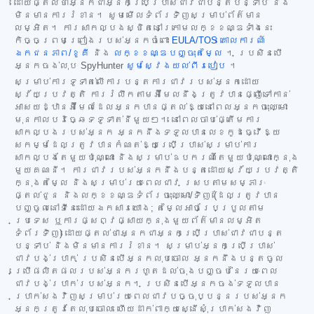
ដោយផ្តល់ថាអ្នកជាអ្នកប្រើប្រាស់ជាវជាបន្តបន្ទាប់ និង
មិនមានការរំខាន។ សូមមើលទំព័រទិញសម្រាប់ព័ត៌មាន
លម្អិត។ ការសាកល្បងស្ថិតនៅក្រោមលក្ខខណ្ឌទាំងនេះ
កិច្ចព្រមព្រៀងរបស់អ្នកចំពោះ
EULA/TOS
គោលការណ៍
ឯកជនភាព/ខូគី
និង
លក្ខខណ្ឌបញ្ចុះតម្លៃ
។ ប្រសិនបើ
អ្នកចង់លុប SpyHunter
សូមស្វែងយល់ពីរបៀប
។
សម្រាប់ការទូទាត់លើការបន្តការជាវរបស់អ្នកដោយ
ស្វ័យប្រវត្តិ ការរំលឹកតាមអ៊ីមែលនឹងត្រូវបានផ្ញើទៅកាន់
អាសយដ្ឋានអ៊ីមែលដែលអ្នកបានផ្តល់ឱ្យនៅពេលអ្នកចុះឈ្មោះ
មុនកាលបរិច្ឆេទទូទាត់នីមួយៗ។ នៅពេលចាប់ផ្តើមការ
សាកល្បងរបស់អ្នក អ្នកនឹងទទួលបានលេខកូដធ្វើឱ្យ
សកម្មដែលត្រូវបានកំណត់ឱ្យប្រើប្រាស់សម្រាប់ការ
សាកល្បងតែមួយប៉ុណ្ណោះ និងសម្រាប់ឧបករណ៍តែមួយប៉ុណ្ណោះក្នុង
មួយគណនី។ ការជាវរបស់អ្នកនឹងបន្តដោយស្វ័យប្រវត្តិ
ក្នុងតម្លៃ និងសម្រាប់រយៈពេលជាវ ស្របតាមសម្ភារៈ
ផ្តល់ជូន និងលក្ខខណ្ឌទំព័រចុះឈ្មោះ/ទិញ (ដែលត្រូវបាន
បញ្ចូលនៅទីនេះដោយឯកសារយោង; តម្លៃអាចប្រែប្រួលតាម
ប្រទេស ឬការផ្សព្វផ្សាយក្នុងមួយព័ត៌មានលម្អិត
ទំព័រទិញ) ដោយផ្តល់ថាអ្នកជាអ្នកប្រើប្រាស់ជាវជាបន្ត
បន្ទាប់ និងមិនមានការរំខាន។ សម្រាប់អ្នកប្រើប្រាស់
ជាវបង់ប្រាក់ ប្រសិនបើអ្នកលុបចោល អ្នកនឹងបន្តចូល
ប្រើផលិតផលរបស់អ្នករហូតដល់ចុងបញ្ចប់នៃរយៈពេល
ជាវបង់ប្រាក់របស់អ្នក។ ប្រសិនបើអ្នកចង់ទទួលបាន
ប្រាក់សងវិញសម្រាប់រយៈពេលជាវបច្ចុប្បន្នរបស់អ្នក
អ្នកត្រូវតែលុបចោល ហើយដាក់ពាក្យស្នើសុំប្រាក់សងវិញ