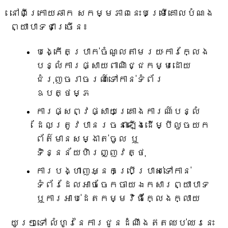
នៅពីក្រោយឆាក សកម្មភាពនេះបម្រើគោលបំណង
ព្យាបាទជាច្រើន៖
បង្កើតប្រាក់ចំណូលតាមរយៈការក្លែង
បន្លំការផ្សាយពាណិជ្ជកម្មដោយ
ជំរុញចរាចរណ៍ទៅកាន់ទំព័រ
ឧបត្ថម្ភ
ការផ្សព្វផ្សាយគ្រោងការណ៍បន្លំ
ដែលត្រូវបានរចនាឡើងដើម្បីលួចយក
ព័ត៌មានសម្ងាត់ចូល ឬ
ទិន្នន័យហិរញ្ញវត្ថុ
ការ​បង្ហាញ​អ្នកប្រើប្រាស់​ទៅកាន់​
ទំព័រ​ដែល​អាច​ចែកចាយ​ឯកសារ​ព្យាបាទ
ឬ​ការអាប់ដេត​កម្មវិធី​ក្លែងក្លាយ
យូរៗទៅ លំហូរនៃការជូនដំណឹងឥតឈប់ឈរនេះ