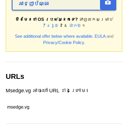
អាជ្ញាប័ណ្ណ
មិនមែនជា OS របស់អ្នកទេ?
ទាញយកសម្រាប់
វីនដូ®
និង
ម៉ាក់®
។
See additional offer below where available.
EULA
and
Privacy/Cookie Policy
.
URLs
Msedge.vg អាចហៅ URL ខាងក្រោម៖
msedge.vg