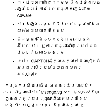
ការផ្សាយពាណិជ្ជកម្ម និងផ្ទាំងលេច
ឡើងដែលរំខានដែលបង្កើតឡើងដោយ
Adware
ការដំឡើងកម្មវិធីដែលបានភ្ជាប់ដែល
លាក់សមាសធាតុបន្ថែម
តំណភ្ជាប់ដែលបានបង្កប់នៅក្នុង
អ៊ីមែល សារ ឬការបង្ហោះនៅលើប្រព័ន្ធ
ផ្សព្វផ្សាយសង្គម
ទំព័រ CAPTCHA ក្លែងក្លាយដែលរៀបចំ
អ្នកប្រើប្រាស់ឱ្យផ្តល់ការ
អនុញ្ញាត
ក្នុងករណីជាច្រើន អ្នកប្រើប្រាស់មិន
ចេតនាចូលទៅកាន់ Msedge.vg ទេ។ ផ្ទុយទៅវិញ
ពួកគេត្រូវបានរុញទៅទីនោះតាមរយៈខ្សែ
សង្វាក់បញ្ជូនបន្តដ៏ខ្លាំងក្លា ឬ