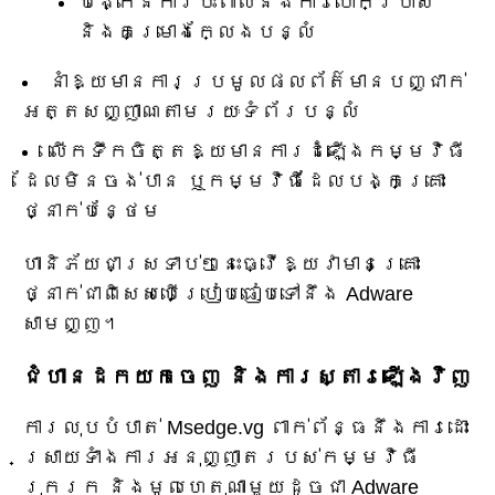
បង្កើនការប៉ះពាល់នឹងការបោកប្រាស់
និងគម្រោងក្លែងបន្លំ
នាំឱ្យមានការប្រមូលផលព័ត៌មានបញ្ជាក់
អត្តសញ្ញាណតាមរយៈទំព័របន្លំ
លើកទឹកចិត្តឱ្យមានការដំឡើងកម្មវិធី
ដែលមិនចង់បាន ឬកម្មវិធីដែលបង្កគ្រោះ
ថ្នាក់បន្ថែម
ហានិភ័យជាស្រទាប់ៗនេះធ្វើឱ្យវាមានគ្រោះ
ថ្នាក់ជាពិសេសបើប្រៀបធៀបទៅនឹង Adware
សាមញ្ញ។
ជំហានដកយកចេញ និងការស្តារឡើងវិញ
ការលុបបំបាត់ Msedge.vg ពាក់ព័ន្ធនឹងការដោះ
ស្រាយទាំងការអនុញ្ញាតរបស់កម្មវិធី
រុករក និងមូលហេតុណាមួយដូចជា Adware