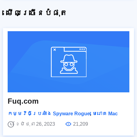
មើលច្រើនបំផុត
Fuq.com
កម្មវិធីប្រឆាំង Spyware Rogue
,
មេរោគ Mac
ខែមិថុនា 26, 2023
21,209