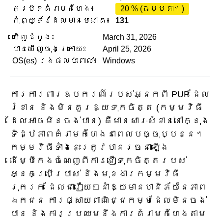
កម្រិតគំរាមកំហែង៖
20 % (ធម្មតា។)
កុំព្យូទ័រដែលមានមេរោគ៖
131
ឃើញដំបូង៖
March 31, 2026
បានឃើញចុងក្រោយ៖
April 25, 2026
OS(es) រងផលប៉ះពាល់៖
Windows
ការការពារឧបករណ៍របស់អ្នកពី PUP ដែល
រំខាន និងមិនគួរឱ្យទុកចិត្ត (កម្មវិធី
ដែលអាចមិនចង់បាន) គឺមានសារៈសំខាន់នៅក្នុង
ទិដ្ឋភាពគំរាមកំហែងនាពេលបច្ចុប្បន្ន។
កម្មវិធីទាំងនេះត្រូវបានរចនាឡើង
ដើម្បីកេងចំណេញពីការជឿទុកចិត្តរបស់
អ្នកប្រើប្រាស់ និងមុខងារកម្មវិធី
រុករក ដែលជារឿយៗនាំឱ្យមានហានិភ័យនៃភាព
ឯកជន ការផ្សាយពាណិជ្ជកម្មដែលមិនចង់
បាន និងការប្រឈមនឹងការគំរាមកំហែងតាម