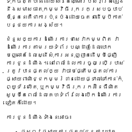
ទុកចិត្តបាន ដោយសារតែឈ្មោះរបស់វាស្រដៀង
នឹងសមាសធាតុកម្មវិធីរុករកស្របច្បាប់
ប៉ុន្តែនេះគឺជាការប៉ុនប៉ងដោយចេតនាដើម្បីកាត់
បន្ថយការសង្ស័យ។
ជំនួស​ឲ្យ​ការ​ដំណើរការ​ជា​សេវាកម្ម​ពិត វា​
ដំណើរការ​តាមរយៈ​ទំព័រ​បណ្ដាញ​ដែល​បោក
បញ្ឆោត​ដែល​ស្នើសុំ​ការ​អនុញ្ញាត​ដើម្បី​ផ្ញើ​
ការ​ជូន​ដំណឹង។ នៅ​ពេល​ដែល​ការ​ចូល​ប្រើប្រាស់​
ត្រូវ​បាន​ផ្តល់​ឲ្យ វា​ចាប់ផ្តើម​ផ្តល់​ការ​
ផ្សាយ​ពាណិជ្ជកម្ម​រំខាន​ដោយ​ផ្ទាល់​ទៅ​កាន់​កុំ
ព្យូទ័រ​លើ​តុ ឬ​កម្មវិធី​រុករក​អ៊ីនធឺណិត
សូម្បី​តែ​ពេល​ដែល​គេហទំព័រ​លែង​បើក​ដំណើរការ​
ទៀត​ក៏​ដោយ។
ការជូនដំណឹងទាំងនេះអាច៖
ផ្សព្វផ្សាយការផ្តល់ជូនការបោក