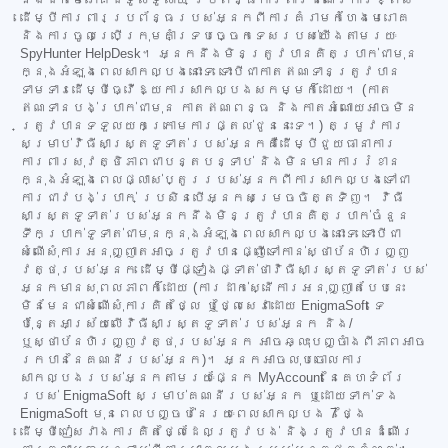
ដើម្បីការពារប្រព័ន្ធរបស់អ្នកពីការគំរាមកំហែងមេរោគ
និងការចូលប្រើក្រុមគាំទ្របច្ចេកទេសរបស់យើងតាមរយៈ
SpyHunter HelpDesk។ អ្នកនឹងមិនត្រូវបានគិតប្រាក់ជាមុន
ក្នុងអំឡុងពេលសាកល្បងនោះទេ ទោះបីជាកាតឥណទានត្រូវបាន
ទាមទារដើម្បីធ្វើឱ្យការសាកល្បងសកម្មក៏ដោយ។ (កាត
ឥណទានបង់ប្រាក់ជាមុន កាតឥណពន្ធ និងកាតអំណោយអាចមិន
ត្រូវបានទទួលយកក្រោមការផ្តល់ជូននេះទេ។) តម្រូវការ
សម្រាប់វិធីសាស្ត្រទូទាត់របស់អ្នកគឺដើម្បីជួយធានាការ
ការពារសុវត្ថិភាពជាបន្តបន្ទាប់ និងមិនមានការរំខាន
ក្នុងអំឡុងពេលផ្លាស់ប្តូររបស់អ្នកពីការសាកល្បងទៅជា
ការជាវបង់ប្រាក់ ប្រសិនបើអ្នកសម្រេចចិត្តទិញ។ វិធី
សាស្ត្រទូទាត់របស់អ្នកនឹងមិនត្រូវបានគិតប្រាក់ចំនួន
ទឹកប្រាក់ទូទាត់ជាមុនក្នុងអំឡុងពេលសាកល្បងនោះទេ ទោះបីជា
សំណើសុំការអនុញ្ញាតអាចត្រូវបានផ្ញើទៅកាន់ស្ថាប័នហិរញ្ញ
វត្ថុរបស់អ្នក ដើម្បីផ្ទៀងផ្ទាត់ថាវិធីសាស្ត្រទូទាត់របស់
អ្នកមានសុពលភាពក៏ដោយ (ការដាក់ស្នើការអនុញ្ញាតបែបនេះ
មិនមែនជាសំណើសុំការគិតថ្លៃ ឬថ្លៃសេវាដោយ EnigmaSoft ទេ
ប៉ុន្តែអាស្រ័យលើវិធីសាស្ត្រទូទាត់របស់អ្នក និង/
ឬស្ថាប័នហិរញ្ញវត្ថុរបស់អ្នក អាចឆ្លុះបញ្ចាំងពីភាពអាច
រកបាននៃគណនីរបស់អ្នក)។ អ្នកអាចលុបចោលការ
សាកល្បងរបស់អ្នកតាមរយៈផ្នែក MyAccount នៃគេហទំព័រ
របស់ EnigmaSoft សម្រាប់គណនីរបស់អ្នក ឬដោយទាក់ទង
EnigmaSoft មុនពេលបញ្ចប់នៃរយៈពេលសាកល្បង 7 ថ្ងៃ
ដើម្បីជៀសវាងការគិតថ្លៃដែលត្រូវបង់ និងត្រូវបានដំណើរ