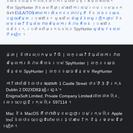
ដំណឹងដល់អ្នកជាមុនអំពីការផ្លាស់ប្តូរតម្លៃក៏ដោយ។
កំណែ SpyHunter ទាំងអស់គឺអាស្រ័យលើការយល់ព្រមរបស់អ្នក
ចំពោះ
EULA/TOS
គោលការណ៍ឯកជនភាព/ខូគី
និង
លក្ខខណ្ឌ
បញ្ចុះតម្លៃ
របស់យើង។ សូមមើល
សំណួរដែលសួរញឹកញាប់
និង
លក្ខណៈវិនិច្ឆ័យវាយតម្លៃការគំរាមកំហែង
របស់យើង
ផងដែរ។ ប្រសិនបើអ្នកចង់លុប SpyHunter
សូមស្វែងយល់
ពីរបៀប
។
ផ្ទះ
ជំហានលុបកម្មវិធី
លក្ខណៈវិនិច្ឆ័យការវាយ
តម្លៃការគំរាមកំហែងរបស់ SpyHunter
លក្ខខណ្ឌ
បន្ថែម SpyHunter
លក្ខខណ្ឌបន្ថែម RegHunter
ការិយាល័យដែលបានចុះឈ្មោះ៖ 1 Castle Street ជាន់ទី 3 ទីក្រុង
Dublin 2 D02XD82 អៀរឡង់។
EnigmaSoft Limited, Private Company Limited ដោយភាគហ៊ុន,
លេខចុះបញ្ជីក្រុមហ៊ុន 597114 ។
Mac និង MacOS គឺជាពាណិជ្ជសញ្ញារបស់ក្រុមហ៊ុន Apple
Inc. ដែលបានចុះបញ្ជីនៅសហរដ្ឋអាមេរិក និងប្រទេសដទៃ
ទៀត។