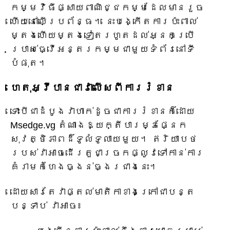
កម្មវិធីផ្សាយពាណិជ្ជកម្មដែលមានរួច
ហើយនៅលើប្រព័ន្ធ។ នេះបង្កើតការប៉ះពាល់
ម្តងហើយម្តងទៀតរហូតដល់អ្នកប្រើ
ប្រាស់ធ្វើអន្តរកម្មជាមួយទំព័រនៅទី
បំផុត។
ហេតុអ្វីបានជាវាលើសពីការរំខាន
ទោះបីជាដំបូងវាហាក់ដូចជាការរំខានក៏ដោយ
Msedge.vg តំណាងឱ្យក្តីបារម្ភផ្នែក
សុវត្ថិភាពដ៏ទូលំទូលាយមួយ។ ឥរិយាបថ
របស់វាអាចដើរតួជាច្រកផ្លូវទៅកាន់ការ
គំរាមកំហែងធ្ងន់ធ្ងរជាងនេះ។
ដោយសារតែវាផ្តល់មាតិកាខាងក្រៅជាបន្ត
បន្ទាប់ វាអាច៖