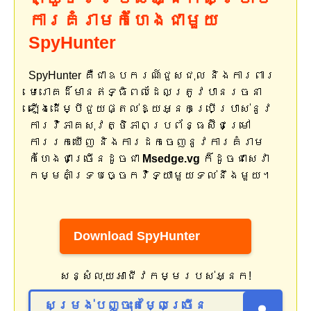
ការគំរាមកំហែងជាមួយ
SpyHunter
SpyHunter គឺជាឧបករណ៍ជួសជុល និងការពារ
មេរោគដ៏មានឥទ្ធិពលដែលត្រូវបានរចនា
ឡើងដើម្បីជួយផ្តល់ឱ្យអ្នកប្រើប្រាស់នូវ
ការវិភាគសុវត្ថិភាពប្រព័ន្ធស៊ីជម្រៅ
ការរកឃើញ និងការដកចេញនូវការគំរាម
កំហែងជាច្រើនដូចជា
Msedge.vg
ក៏ដូចជាសេវា
កម្មគាំទ្របច្ចេកវិទ្យាមួយទល់នឹងមួយ។
Download SpyHunter
សន្សំលុយអាជីវកម្មរបស់អ្នក!
សម្រង់បញ្ចុះតម្លៃច្រើន