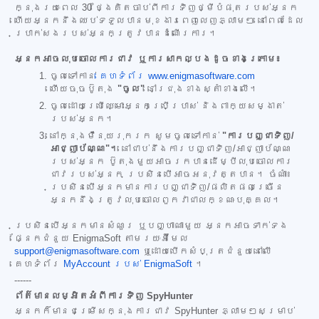
ក្នុងរយៈពេល 30 ថ្ងៃគិតចាប់ពីការទិញថ្មីបំផុតរបស់អ្នក
ហើយអ្នកនឹងឈប់ទទួលបានមុខងារពេញលេញភ្លាមៗ នៅពេលដែល
ប្រាក់សងរបស់អ្នកត្រូវបានដំណើរការ។
អ្នកអាចលុបចោលការជាវ ឬការសាកល្បងដូចខាងក្រោម៖
ចូលទៅកាន់
គេហទំព័រ www.enigmasoftware.com
ហើយចុចប៊ូតុង
"ចូល"
នៅជ្រុងខាងស្តាំខាងលើ។
ចូលដោយប្រើឈ្មោះអ្នកប្រើប្រាស់ និងពាក្យសម្ងាត់
របស់អ្នក។
នៅក្នុងម៉ឺនុយរុករក សូមចូលទៅកាន់
"ការបញ្ជាទិញ/
អាជ្ញាប័ណ្ណ"។
នៅជាប់នឹងការបញ្ជាទិញ/អាជ្ញាប័ណ្ណ
របស់អ្នក ប៊ូតុងមួយអាចរកបានដើម្បីលុបចោលការ
ជាវរបស់អ្នក ប្រសិនបើអាចអនុវត្តបាន។ ចំណាំ៖
ប្រសិនបើអ្នកមានការបញ្ជាទិញ/ផលិតផលច្រើន
អ្នកនឹងត្រូវលុបចោលពួកវាជាលក្ខណៈបុគ្គល។
ប្រសិនបើអ្នកមានសំណួរ ឬបញ្ហាណាមួយ អ្នកអាចទាក់ទង
ផ្នែកជំនួយ EnigmaSoft តាមរយៈអ៊ីមែល
support@enigmasoftware.com
ឬដោយបើកសំបុត្រជំនួយនៅលើ
គេហទំព័រ
MyAccount របស់ EnigmaSoft
។
------
ព័ត៌មានលម្អិតអំពីការទិញ SpyHunter
អ្នកក៏មានជម្រើសក្នុងការជាវ SpyHunter ភ្លាមៗសម្រាប់