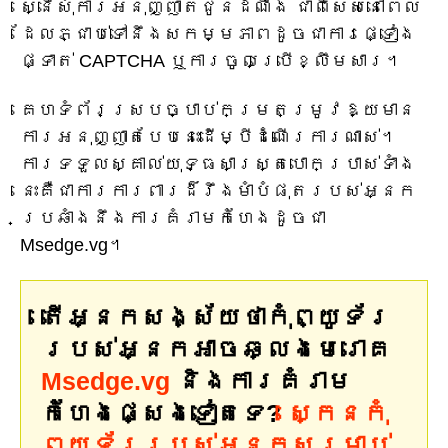
ស្នើសុំការអនុញ្ញាតជូនដំណឹង ជាពិសេសនៅពេល
ដែលភ្ជាប់ទៅនឹងសកម្មភាពដូចជាការផ្ទៀង
ផ្ទាត់ CAPTCHA ឬការចូលប្រើខ្លឹមសារ។
គេហទំព័រស្របច្បាប់កម្រតម្រូវឱ្យមាន
ការអនុញ្ញាតបែបនេះដើម្បីដំណើរការណាស់។
ការទទួលស្គាល់យុទ្ធសាស្ត្របោកប្រាស់ទាំង
នេះគឺជាការការពារដ៏រឹងមាំបំផុតរបស់អ្នក
ប្រឆាំងនឹងការគំរាមកំហែងដូចជា
Msedge.vg។
តើអ្នកសង្ស័យថាកុំព្យូទ័រ
របស់អ្នកអាចឆ្លងមេរោគ
Msedge.vg
និងការគំរាម
កំហែងផ្សេងទៀតទេ?
ស្កេនកុំ
ព្យូទ័ររបស់អ្នកសម្រាប់