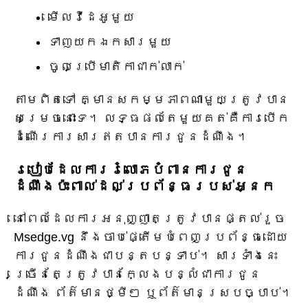
មើលវីដេអូមួយ
ទាញយកឯកសារមួយ
ចូលប្រើមាតិកាជាក់លាក់
តាមពិតទៅ គ្មានសកម្មភាពណាមួយត្រូវបាន
សម្រេចនោះទេ។ លទ្ធផលតែមួយគត់គឺការបើក
ដំណើរការសារឥតបានការជូនដំណឹង។
របៀបដែលការរំលោភបំពានការជូន
ដំណឹងប៉ះពាល់ដល់ប្រព័ន្ធរបស់អ្នក
នៅពេលដែលការអនុញ្ញាតត្រូវបានផ្តល់រួច
Msedge.vg នឹងចាប់ផ្តើមបំពេញប្រព័ន្ធដោយ
ការជូនដំណឹងជាបន្តបន្ទាប់។ សារទាំងនេះ
ច្រើនតែត្រូវបានក្លែងបន្លំជាការជូន
ដំណឹង ព័ត៌មានថ្មីៗ ឬព័ត៌មានស្របច្បាប់។