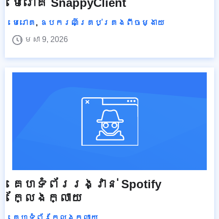
មេរោគ SnappyClient
មេរោគ
,
ឧបករណ៍គ្រប់គ្រងពីចម្ងាយ
មេសា 9, 2026
គេហទំព័ររង្វាន់ Spotify
ក្លែងក្លាយ
គេហទំព័រក្លែងក្លាយ