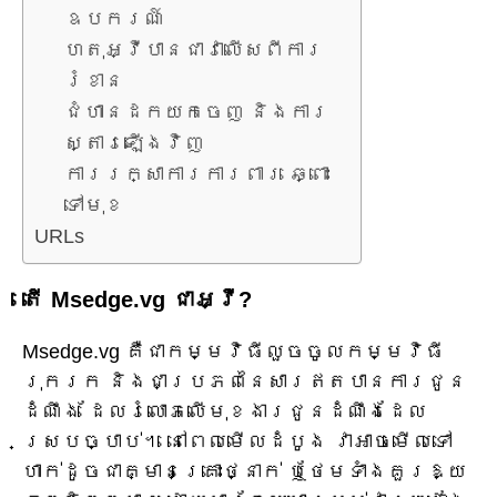
ឧបករណ៍
ហេតុអ្វីបានជាវាលើសពីការ
រំខាន
ជំហានដកយកចេញ និងការ
ស្តារឡើងវិញ
ការរក្សាការការពារ ឆ្ពោះ
ទៅមុខ
URLs
តើ Msedge.vg ជាអ្វី?
Msedge.vg គឺជាកម្មវិធីលួចចូលកម្មវិធី
រុករក និងជាប្រភពនៃសារឥតបានការជូន
ដំណឹង ដែលរំលោភលើមុខងារជូនដំណឹងដែល
ស្របច្បាប់។ នៅពេលមើលដំបូង វាអាចមើលទៅ
ហាក់ដូចជាគ្មានគ្រោះថ្នាក់ ឬថែមទាំងគួរឱ្យ