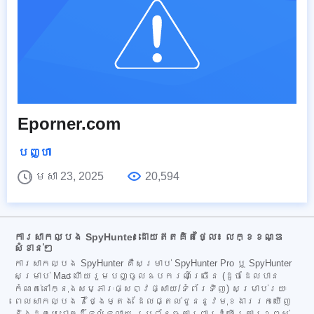
Eporner.com
បញ្ហា
មេសា 23, 2025
20,594
ការសាកល្បង SpyHunter ដោយឥតគិតថ្លៃ៖ លក្ខខណ្ឌ
សំខាន់ៗ
ការសាកល្បង SpyHunter គឺសម្រាប់ SpyHunter Pro ឬ SpyHunter
សម្រាប់ Mac ហើយរួមបញ្ចូលឧបករណ៍ច្រើន (ដូចដែលបាន
កំណត់នៅក្នុងសម្ភារៈផ្សព្វផ្សាយ/ទំព័រទិញ) សម្រាប់រយៈ
ពេលសាកល្បង 7 ថ្ងៃម្តង ដែលផ្តល់ជូននូវមុខងាររកឃើញ
និងដកមេរោគដ៏ទូលំទូលាយ ប្រព័ន្ធការពារដំណើរការខ្ពស់