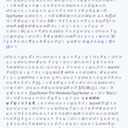
ការភ្លាមៗបន្ទាប់ពីការសាកល្បងរបស់អ្នកផុតកំណត់។
ប្រសិនបើអ្នកសម្រេចចិត្តលុបចោលក្នុងអំឡុងពេល
សាកល្បងរបស់អ្នក អ្នកនឹងបាត់បង់សិទ្ធិចូលប្រើ
SpyHunter ភ្លាមៗ។ ប្រសិនបើដោយហេតុផលណាមួយ អ្នកជឿថា
ការគិតថ្លៃត្រូវបានដំណើរការដែលអ្នកមិនចង់ធ្វើ (ដែល
អាចកើតឡើងដោយផ្អែកលើការគ្រប់គ្រងប្រព័ន្ធ ជា
ឧទាហរណ៍) អ្នកក៏អាចលុបចោល និងទទួលបានប្រាក់សងវិញ
ពេញលេញសម្រាប់ការគិតថ្លៃនៅពេលណាក៏បានក្នុងរយៈពេល 30
ថ្ងៃគិតចាប់ពីថ្ងៃគិតថ្លៃទិញ។ សូមមើល
សំណួរដែលសួរញឹក
ញាប់
។
នៅចុងបញ្ចប់នៃការសាកល្បង អ្នកនឹងត្រូវបានគិតប្រាក់ជា
មុនភ្លាមៗតាមតម្លៃ និងសម្រាប់រយៈពេលជាវដូចដែលបាន
កំណត់នៅក្នុងសម្ភារៈផ្តល់ជូន និងលក្ខខណ្ឌទំព័រចុះឈ្មោះ/
ទិញ (ដែលត្រូវបានបញ្ចូលនៅទីនេះដោយឯកសារយោង; តម្លៃអាច
ប្រែប្រួលទៅតាមប្រទេស ឬការផ្សព្វផ្សាយក្នុងមួយព័ត៌មាន
លម្អិតទំព័រទិញ) ប្រសិនបើអ្នកមិនទាន់បានលុបចោលទាន់
ពេលវេលា។ ជាធម្មតាតម្លៃចាប់ផ្តើមពី
$79.98
រៀងរាល់ប្រាំ
មួយខែម្តង (SpyHunter Pro Windows/SpyHunter សម្រាប់ Mac)។
ការជាវដែលអ្នកបានទិញនឹងត្រូវបាន
បន្តដោយ
ស្វ័យប្រវត្តិ
ស្របតាមលក្ខខណ្ឌទំព័រចុះឈ្មោះ/ទិញ ដែល
ផ្តល់ជូនសម្រាប់ការបន្តដោយស្វ័យប្រវត្តិតាមថ្លៃជាវ
ស្តង់ដារដែលអាចអនុវត្តបាននៅពេលនោះ ដែលមានសុពលភាពនៅ
ពេលទិញដំបូងរបស់អ្នក និងសម្រាប់រយៈពេលជាវដូចគ្នា ឬ
ដូចដែលបានកំណត់នៅក្នុងទំព័រសម្ភារៈផ្សព្វផ្សាយ/ទិញ