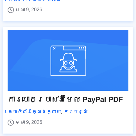
មេសា 9, 2026
ការបោកប្រាស់អ៊ីមែល PayPal PDF
គេហទំព័រក្លែងក្លាយ
,
ការបន្លំ
មេសា 9, 2026