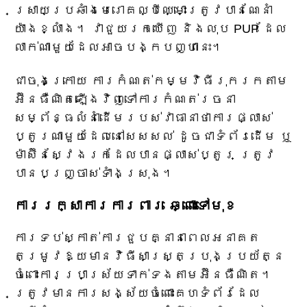
ស្រាយប្រឆាំងមេរោគល្បីឈ្មោះត្រូវបានណែនាំ
យ៉ាងខ្លាំង។ វាជួយរកឃើញ និងលុប PUP ដែល
លាក់ណាមួយដែលអាចបង្កបញ្ហានេះ។
ជាចុងក្រោយ ការកំណត់កម្មវិធីរុករកតាម
អ៊ីនធឺណិតឡើងវិញទៅការកំណត់រចនា
សម្ព័ន្ធលំនាំដើមរបស់វាធានាថាការផ្លាស់
ប្តូរណាមួយដែលនៅសេសសល់ ដូចជាទំព័រដើម ឬ
ម៉ាស៊ីនស្វែងរកដែលបានផ្លាស់ប្តូរ ត្រូវ
បានបញ្ច្រាស់ទាំងស្រុង។
ការរក្សាការការពារ ឆ្ពោះទៅមុខ
ការទប់ស្កាត់ការជួបគ្នានាពេលអនាគត
តម្រូវឱ្យមានវិធីសាស្រ្តប្រុងប្រយ័ត្ន
ចំពោះការប្រាស្រ័យទាក់ទងតាមអ៊ីនធឺណិត។
ត្រូវមានការសង្ស័យចំពោះគេហទំព័រដែល