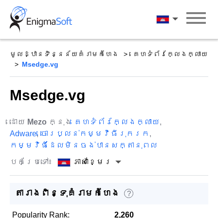
Skip
to
ភាសាខ្មែរ
content
មូលដ្ឋានទិន្នន័យគំរាមកំហែង
គេហទំព័រក្លែងក្លាយ
Msedge.vg
Msedge.vg
ដោយ
Mezo
ក្នុង
គេហទំព័រក្លែងក្លាយ
,
Adware
,
ចោរប្លន់កម្មវិធីរុករក
,
កម្មវិធីដែលមិនចង់បានសក្តានុពល
បកប្រែទៅ៖
ភាសាខ្មែរ
តារាងពិន្ទុគំរាមកំហែង
?
Popularity Rank:
2,260