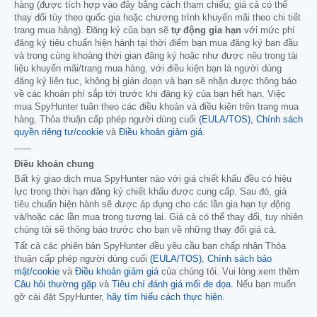
hàng (được tích hợp vào đây bằng cách tham chiếu; giá cả có thể
thay đổi tùy theo quốc gia hoặc chương trình khuyến mãi theo chi tiết
trang mua hàng). Đăng ký của bạn sẽ
tự động gia hạn
với mức phí
đăng ký tiêu chuẩn hiện hành tại thời điểm bạn mua đăng ký ban đầu
và trong cùng khoảng thời gian đăng ký hoặc như được nêu trong tài
liệu khuyến mãi/trang mua hàng, với điều kiện bạn là người dùng
đăng ký liên tục, không bị gián đoạn và bạn sẽ nhận được thông báo
về các khoản phí sắp tới trước khi đăng ký của bạn hết hạn. Việc
mua SpyHunter tuân theo các điều khoản và điều kiện trên trang mua
hàng, Thỏa thuận cấp phép người dùng cuối
(EULA/TOS)
,
Chính sách
quyền riêng tư/cookie
và
Điều khoản giảm giá
.
------
Điều khoản chung
Bất kỳ giao dịch mua SpyHunter nào với giá chiết khấu đều có hiệu
lực trong thời hạn đăng ký chiết khấu được cung cấp. Sau đó, giá
tiêu chuẩn hiện hành sẽ được áp dụng cho các lần gia hạn tự động
và/hoặc các lần mua trong tương lai. Giá cả có thể thay đổi, tuy nhiên
chúng tôi sẽ thông báo trước cho bạn về những thay đổi giá cả.
Tất cả các phiên bản SpyHunter đều yêu cầu bạn chấp nhận Thỏa
thuận cấp phép người dùng cuối
(EULA/TOS)
,
Chính sách bảo
mật/cookie
và
Điều khoản giảm giá
của chúng tôi. Vui lòng xem thêm
Câu hỏi thường gặp
và
Tiêu chí đánh giá mối đe dọa
. Nếu bạn muốn
gỡ cài đặt SpyHunter,
hãy tìm hiểu cách thực hiện
.