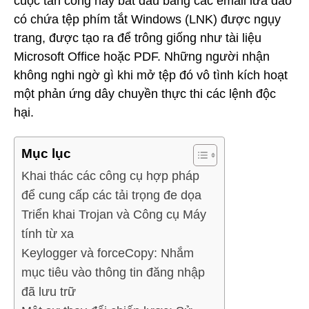
cuộc tấn công này bắt đầu bằng các email lừa đảo
có chứa tệp phím tắt Windows (LNK) được ngụy
trang, được tạo ra để trông giống như tài liệu
Microsoft Office hoặc PDF. Những người nhận
không nghi ngờ gì khi mở tệp đó vô tình kích hoạt
một phản ứng dây chuyền thực thi các lệnh độc
hại.
Mục lục
Khai thác các công cụ hợp pháp
để cung cấp các tải trọng đe dọa
Triển khai Trojan và Công cụ Máy
tính từ xa
Keylogger và forceCopy: Nhắm
mục tiêu vào thông tin đăng nhập
đã lưu trữ