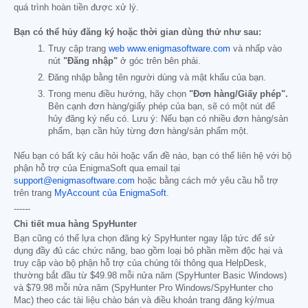
quá trình hoàn tiền được xử lý.
Bạn có thể hủy đăng ký hoặc thời gian dùng thử như sau:
Truy cập trang
web www.enigmasoftware.com
và nhấp vào
nút
"Đăng nhập"
ở góc trên bên phải.
Đăng nhập bằng tên người dùng và mật khẩu của bạn.
Trong menu điều hướng, hãy chọn
"Đơn hàng/Giấy phép".
Bên cạnh đơn hàng/giấy phép của bạn, sẽ có một nút để
hủy đăng ký nếu có. Lưu ý: Nếu bạn có nhiều đơn hàng/sản
phẩm, bạn cần hủy từng đơn hàng/sản phẩm một.
Nếu bạn có bất kỳ câu hỏi hoặc vấn đề nào, bạn có thể liên hệ với bộ
phận hỗ trợ của EnigmaSoft qua email tại
support@enigmasoftware.com
hoặc bằng cách mở yêu cầu hỗ trợ
trên trang
MyAccount của EnigmaSoft
.
------
Chi tiết mua hàng SpyHunter
Bạn cũng có thể lựa chọn đăng ký SpyHunter ngay lập tức để sử
dụng đầy đủ các chức năng, bao gồm loại bỏ phần mềm độc hại và
truy cập vào bộ phận hỗ trợ của chúng tôi thông qua HelpDesk,
thường bắt đầu từ
$49.98
mỗi nửa năm (SpyHunter Basic Windows)
và
$79.98
mỗi nửa năm (SpyHunter Pro Windows/SpyHunter cho
Mac) theo các tài liệu chào bán và điều khoản trang đăng ký/mua