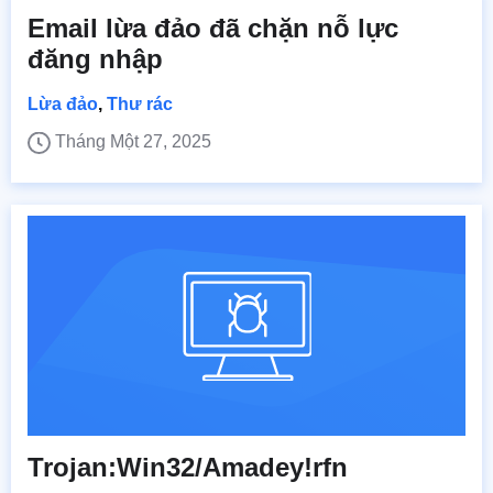
Email lừa đảo đã chặn nỗ lực
đăng nhập
Lừa đảo
,
Thư rác
Tháng Một 27, 2025
Trojan:Win32/Amadey!rfn