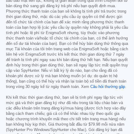
bảo bảo mật liên tục, không bị gián đoạn trong quá trình chuyển đổi từ
bản dùng thử sang gói đăng ký trả phí nếu bạn quyết định mua.
Phương thức thanh toán của bạn sẽ không bị tính phí trả trước trong
thời gian dùng thử, mặc dù các yêu cầu ủy quyền có thể được gửi
đến tổ chức tài chính của bạn để xác minh rằng phương thức thanh
toán của bạn hợp lệ (các yêu cầu ủy quyền này không phải là yêu cầu
tính phí hoặc lệ phí từ EnigmaSoft nhưng, tùy thuộc vào phương
thức thanh toán và/hoặc tổ chức tài chính của bạn, có thể ảnh hưởng
đến số dư tài khoản của bạn). Bạn có thể hủy bản dùng thử thông qua
mục Tài khoản của tôi trên trang web của EnigmaSoft hoặc bằng cách
liên hệ với EnigmaSoft trước khi kết thúc thời gian dùng thử 7 ngày
để tránh bị tính phí ngay sau khi bản dùng thử hết hạn. Nếu bạn quyết
định hủy trong thời gian dùng thử, bạn sẽ ngay lập tức mất quyền truy
cập vào SpyHunter. Nếu vì bất kỳ lý do nào, bạn cho rằng đã có
khoản phí được xử lý mà bạn không muốn (ví dụ: do quản trị hệ
thống), bạn cũng có thể hủy và nhận lại toàn bộ số tiền đã thanh toán
trong vòng 30 ngày kể từ ngày thanh toán. Xem
Câu hỏi thường gặp
.
Khi kết thúc thời gian dùng thử, bạn sẽ bị tính phí ngay lập tức với
mức giá và thời gian đăng ký như đã nêu trong tài liệu chào bán và
các điều khoản trên trang đăng ký/mua hàng (được tích hợp vào đây
bằng cách tham chiếu; giá cả có thể khác nhau tùy theo quốc gia
hoặc chương trình khuyến mãi theo chi tiết trên trang mua hàng) nếu
bạn không hủy kịp thời. Giá thường bắt đầu từ
$79.98
mỗi nửa năm
(SpyHunter Pro Windows/SpyHunter cho Mac). Gói đăng ký bạn đã