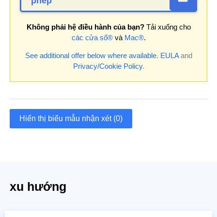
phép
Không phải hệ điều hành của bạn?
Tải xuống cho
các cửa sổ®
và
Mac®
.
See additional offer below where available.
EULA
and
Privacy/Cookie Policy
.
Hiển thị biểu mẫu nhận xét (0)
xu hướng