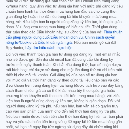
mua sẽ được
tự động gia hạn
theo các điều khoản trên trang đăng
ký/mua hàng, quy định việc tự động gia hạn với mức phí đăng ký tiêu
chuẩn hiện hành tại thời điểm mua hàng ban đầu và cho cùng thời
gian đăng ký hoặc như đã nêu trong tài liệu khuyến mãi/trang mua
hàng, với điều kiện bạn là người dùng đăng ký liên tục, không bị gián
đoạn. Vui lòng xem trang mua hàng để biết chi tiết. Thời gian dùng
thử tuân theo các Điều khoản này, sự đồng ý của bạn với
Thỏa thuận
cấp phép người dùng cuối/Điều khoản dịch vụ
,
Chính sách quyền
riêng tư/Cookie
và
Điều khoản giảm giá
. Nếu bạn muốn gỡ cài đặt
SpyHunter,
hãy tìm hiểu cách thực hiện
.
Đối với việc thanh toán gia hạn tự động gói đăng ký, một email nhắc
nhở sẽ được gửi đến địa chỉ email bạn đã cung cấp khi đăng ký
trước mỗi ngày thanh toán. Khi bắt đầu dùng thử, bạn sẽ nhận được
mã kích hoạt chỉ được sử dụng cho một lần dùng thử và chỉ trên một
thiết bị cho mỗi tài khoản. Gói đăng ký của bạn sẽ tự động gia hạn
với mức giá và thời hạn đăng ký theo đúng tài liệu chào bán và các
điều khoản trên trang đăng ký/mua hàng (được tích hợp vào đây bằng
cách tham chiếu; giá cả có thể khác nhau tùy theo quốc gia hoặc
chương trình khuyến mãi theo chi tiết trên trang mua hàng), với điều
kiện bạn là người dùng đăng ký liên tục, không bị gián đoạn. Đối với
người dùng đăng ký trả phí, nếu bạn hủy, bạn vẫn sẽ có quyền truy
cập vào sản phẩm của mình cho đến hết thời hạn đăng ký trả phí.
Nếu bạn muốn được hoàn tiền cho thời hạn đăng ký hiện tại, bạn phải
hủy và yêu cầu hoàn tiền trong vòng 30 ngày kể từ lần mua hàng gần
nhất, và bạn sẽ ngay lập tức ngừng sử dụng đầy đủ chức năng khi