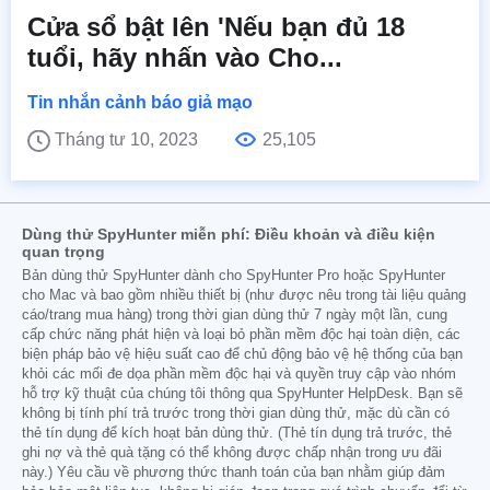
Cửa sổ bật lên 'Nếu bạn đủ 18
tuổi, hãy nhấn vào Cho...
Tin nhắn cảnh báo giả mạo
Tháng tư 10, 2023
25,105
Dùng thử SpyHunter miễn phí: Điều khoản và điều kiện
quan trọng
Bản dùng thử SpyHunter dành cho SpyHunter Pro hoặc SpyHunter
cho Mac và bao gồm nhiều thiết bị (như được nêu trong tài liệu quảng
cáo/trang mua hàng) trong thời gian dùng thử 7 ngày một lần, cung
cấp chức năng phát hiện và loại bỏ phần mềm độc hại toàn diện, các
biện pháp bảo vệ hiệu suất cao để chủ động bảo vệ hệ thống của bạn
khỏi các mối đe dọa phần mềm độc hại và quyền truy cập vào nhóm
hỗ trợ kỹ thuật của chúng tôi thông qua SpyHunter HelpDesk. Bạn sẽ
không bị tính phí trả trước trong thời gian dùng thử, mặc dù cần có
thẻ tín dụng để kích hoạt bản dùng thử. (Thẻ tín dụng trả trước, thẻ
ghi nợ và thẻ quà tặng có thể không được chấp nhận trong ưu đãi
này.) Yêu cầu về phương thức thanh toán của bạn nhằm giúp đảm