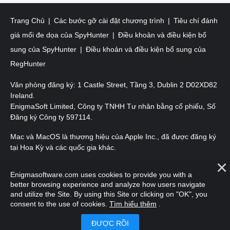
Trang Chủ
Các bước gỡ cài đặt chương trình
Tiêu chí đánh
giá mối đe dọa của SpyHunter
Điều khoản và điều kiện bổ
sung của SpyHunter
Điều khoản và điều kiện bổ sung của
RegHunter
Văn phòng đăng ký: 1 Castle Street, Tầng 3, Dublin 2 D02XD82
Ireland.
EnigmaSoft Limited, Công ty TNHH Tư nhân bằng cổ phiếu, Số
Đăng ký Công ty 597114.
Mac và MacOS là thương hiệu của Apple Inc., đã được đăng ký
tại Hoa Kỳ và các quốc gia khác.
Bản quyền 2016-2026. EnigmaSoft Ltd. Mọi quyền được bảo
Enigmasoftware.com uses cookies to provide you with a
lưu.
better browsing experience and analyze how users navigate
and utilize the Site. By using this Site or clicking on "OK", you
consent to the use of cookies.
Tìm hiểu thêm
.