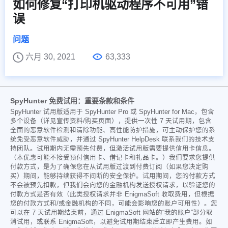
如何修复“打印机驱动程序不可用”错
误
问题
六月 30, 2021
63,333
SpyHunter 免费试用：重要条款和条件
SpyHunter 试用版适用于 SpyHunter Pro 或 SpyHunter for Mac，包含
多个设备（详见宣传资料/购买页面），提供一次性 7 天试用期，包含
全面的恶意软件检测和清除功能、高性能防护措施，可主动保护您的系
统免受恶意软件威胁，并通过 SpyHunter HelpDesk 联系我们的技术支
持团队。试用期内无需预先付费，但激活试用版需要提供信用卡信息。
（本优惠可能不接受预付信用卡、借记卡和礼品卡。）我们要求您提供
付款方式，是为了确保您在从试用版过渡到付费订阅（如果您决定购
买）期间，能够持续获得不间断的安全保护。试用期间，您的付款方式
不会被预先扣款，但我们会向您的金融机构发送授权请求，以验证您的
付款方式是否有效（此类授权请求并非 EnigmaSoft 收取费用，但根据
您的付款方式和/或金融机构的不同，可能会影响您的账户可用性）。您
可以在 7 天试用期结束前，通过 EnigmaSoft 网站的“我的账户”部分取
消试用，或联系 EnigmaSoft，以避免试用期结束后立即产生费用。如