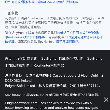
户许可协议/服务条款
、
隐私/Cookie 政策
和
折扣条款
。
------
一般条款
凡以折扣价购买 SpyHunter，其优惠订阅期限均有效。期限过后，自动
续订和/或未来购买将按届时适用的标准价格收费。价格可能会有所变
动，但我们会提前通知您。
所有 SpyHunter 版本均需您同意我们的
最终用户许可协议/服务条款
、
隐私/Cookie 政策
和
折扣条款
。另请参阅我们的
常见问题解答
和
威胁评
估标准
。如果您想卸载 SpyHunter，
请了解如何操作
。
首页
程序卸载步骤
SpyHunter 的威胁评估标准
SpyHunter
附加条款和条件
RegHunter附加条款
注册办事处：爱尔兰都柏林的1 Castle Street, 3rd Floor, Dublin 2
D02XD82 Ireland。
EnigmaSoft Limited，私人股份有限公司，公司注册号597114。
Mac和MacOS是Apple Inc.在美国和其他国家/地区的注册商标。
Enigmasoftware.com uses cookies to provide you with a
版权所有2016-2026。EnigmaSoft Ltd. 保留所有权利。
better browsing experience and analyze how users navigate