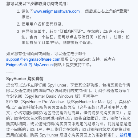
您可以按以下步骤取消订阅或试用：
请访问
www.enigmasoftware.com
，然后点击右上角的
“登录”
按钮。
使用用户名和密码登录。
在导航菜单中，转到
“订单/许可证”。
在您的订单/许可证旁
边，会有一个按钮，您可以点击取消订阅（如有）。注意：如
果您有多个订单/产品，则需要逐个取消。
如果您有任何疑问或问题，可以通过电子邮件
support@enigmasoftware.com
联系 EnigmaSoft 支持，或者在
EnigmaSoft 的 MyAccount
网站上提交支持工单。
------
SpyHunter 购买详情
您也可以选择立即订阅 SpyHunter，享受其全部功能，包括恶意软件清
除以及通过我们的帮助中心访问我们的支持部门。订阅价格通常为每半
年
$49.98
（SpyHunter Basic Windows 版）和每半年
$79.98
（SpyHunter Pro Windows 版/SpyHunter for Mac 版），具体价
格以产品资料和注册/购买页面条款为准（这些条款已通过引用并入本
文；价格可能因国家/地区或促销活动而异，详情请参阅购买页面）。您
的订阅将按您首次购买时适用的标准订阅费
自动续订
，续订期限与首次
购买时相同，或以促销资料/购买页面中规定的期限为准。前提是您是连
续不间断的订阅用户，并且我们会在您的订阅到期前向您发送即将到期
费用的通知。购买 SpyHunter 须遵守购买页面上的条款和条件、
最终用