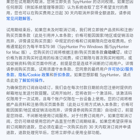
果您在试用期内取消，您将立即失去 SpyHunter 的访问权限。如果您因
任何原因（例如系统管理等原因）认为系统收取了您不希望支付的费
用，您也可以在购买费用之日起 30 天内取消并获得全额退款。请参阅
常见问题解答
。
试用期结束后，如果您未及时取消订阅，我们将立即按产品资料和注册/
购买页面条款（此处引用并入本条款；价格可能因国家/地区或促销活动
而异，详情请见购买页面）中规定的价格和订阅期限向您收取费用。价
格通常起价为每半年
$79.98
（SpyHunter Pro Windows 版/SpyHunter
for Mac 版）。您购买的订阅将根据注册/购买页面条款
自动续订
，续订
价格为首次购买时适用的标准订阅费，续订期限与首次购买时相同，或
如促销资料/购买页面中所述，前提是您是连续不间断的订阅用户。详情
请参阅购买页面。试用须遵守本条款、您同意的最终用户
许可协议/服务
条款
、
隐私/Cookie 政策
和
折扣条款
。如果您想卸载 SpyHunter，请点
击此处
了解如何操作
。
为确保您的订阅自动续订，我们会在每次付款日期前向您注册时提供的
邮箱地址发送付款提醒。试用开始时，您将收到一个激活码，该激活码
仅限用于一次试用，且每个账户仅限在一台设备上使用。您的订阅将根
据产品资料和注册/购买页面条款（此处以引用方式纳入本条款；价格可
能因国家/地区或促销活动而异，详情请参阅购买页面）自动续订，前提
是您持续、不间断地使用订阅服务。对于付费订阅用户，如果您取消订
阅，您仍可继续使用您的产品直至付费订阅期结束。如果您希望获得当
前订阅期的退款，您必须在最近一次购买后的 30 天内取消订阅并申请
退款，退款处理完毕后，您将立即停止使用全部功能。