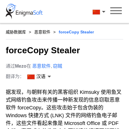
Skip
to
汉语
content
威胁数据库
恶意软件
forceCopy Stealer
forceCopy Stealer
通过
Mezo
在
恶意软件
,
窃贼
翻译为：
汉语
据发现，与朝鲜有关的黑客组织 Kimsuky 使用鱼叉
式网络钓鱼攻击来传播一种新发现的信息窃取恶意
软件 forceCopy。这些攻击始于包含伪装的
Windows 快捷方式 (LNK) 文件的网络钓鱼电子邮
件，这些文件看起来像是 Microsoft Office 或 PDF