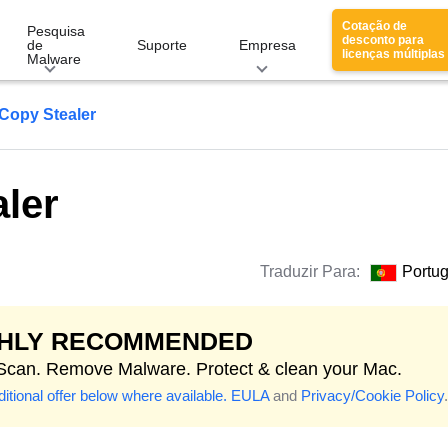
Cotação de
Pesquisa
desconto para
de
Suporte
Empresa
licenças múltiplas
Malware
Copy Stealer
ler
Traduzir Para:
Portu
GHLY RECOMMENDED
 Scan. Remove Malware. Protect & clean your Mac.
itional offer below where available.
EULA
and
Privacy/Cookie Policy
.