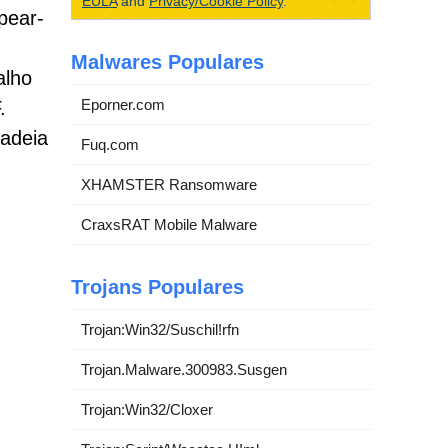
EULA
and
Privacy/Cookie Policy
.
pear-
Malwares Populares
alho
Eporner.com
.
adeia
Fuq.com
XHAMSTER Ransomware
CraxsRAT Mobile Malware
Trojans Populares
Trojan:Win32/Suschil!rfn
Trojan.Malware.300983.Susgen
Trojan:Win32/Cloxer