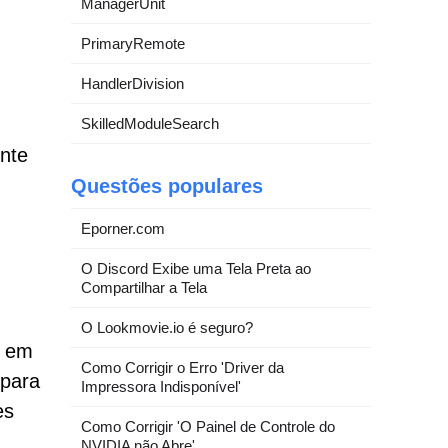
ManagerUnit
PrimaryRemote
HandlerDivision
SkilledModuleSearch
ente
Questões populares
Eporner.com
O Discord Exibe uma Tela Preta ao
Compartilhar a Tela
O Lookmovie.io é seguro?
a em
Como Corrigir o Erro 'Driver da
 para
Impressora Indisponível'
es
Como Corrigir 'O Painel de Controle do
NVIDIA não Abre'