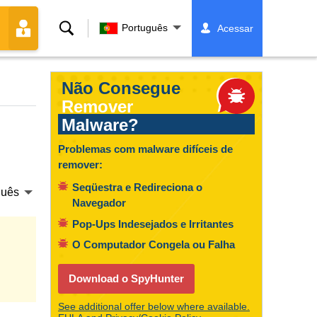
Buscar
Português
Acessar
Não Consegue
Remover
Malware?
Problemas com malware difíceis de
remover:
Seqüestra e Redireciona o
guês
Navegador
Pop-Ups Indesejados e Irritantes
O Computador Congela ou Falha
Download o SpyHunter
See additional offer below where available.