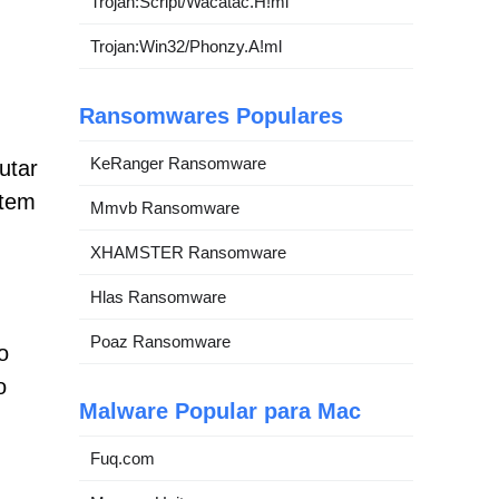
Trojan:Script/Wacatac.H!ml
Trojan:Win32/Phonzy.A!ml
Ransomwares Populares
KeRanger Ransomware
utar
ntem
Mmvb Ransomware
XHAMSTER Ransomware
Hlas Ransomware
Poaz Ransomware
o
o
Malware Popular para Mac
Fuq.com