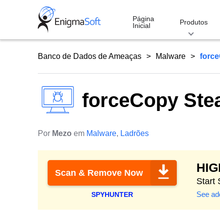
Skip
to
Página
Produtos
Inicial
content
Banco de Dados de Ameaças
Malware
force
forceCopy Stea
Por
Mezo
em
Malware
,
Ladrões
HI
Scan & Remove Now
Start
See add
SPYHUNTER