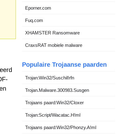
Eporner.com
Fuq.com
XHAMSTER Ransomware
CraxsRAT mobiele malware
Populaire Trojaanse paarden
leerd
Trojan:Win32/Suschil!rfn
DF-
een
Trojan.Malware.300983.Susgen
Trojaans paard:Win32/Cloxer
Trojan:Script/Wacatac.H!ml
Trojaans paard:Win32/Phonzy.A!ml