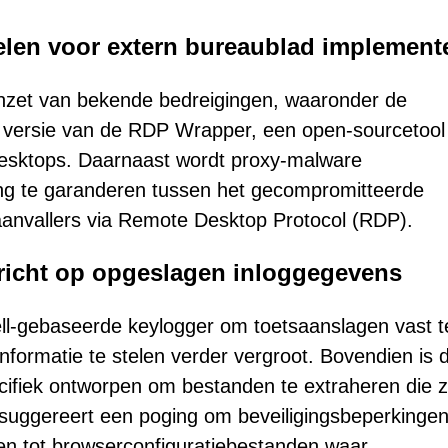
len voor extern bureaublad implement
e inzet van bekende bedreigingen, waaronder de
versie van de RDP Wrapper, een open-sourcetool
 desktops. Daarnaast wordt proxy-malware
ng te garanderen tussen het gecompromitteerde
aanvallers via Remote Desktop Protocol (RDP).
richt op opgeslagen inloggegevens
l-gebaseerde keylogger om toetsaanslagen vast t
formatie te stelen verder vergroot. Bovendien is 
ifiek ontworpen om bestanden te extraheren die z
 suggereert een poging om beveiligingsbeperkingen
gen tot browserconfiguratiebestanden waar