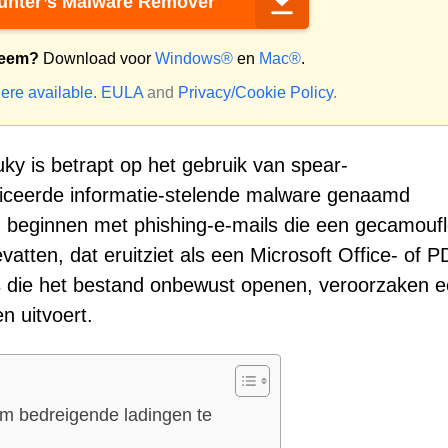
nter’s Malware Remover
teem?
Download voor
Windows®
en
Mac®
.
ere available.
EULA
and
Privacy/Cookie Policy
.
 is betrapt op het gebruik van spear-
ficeerde informatie-stelende malware genaamd
n beginnen met phishing-e-mails die een gecamouf
tten, dat eruitziet als een Microsoft Office- of P
die het bestand onbewust openen, veroorzaken 
n uitvoert.
om bedreigende ladingen te