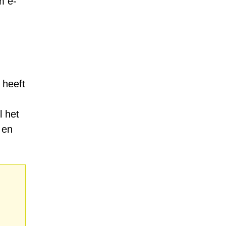
m e-
 heeft
l het
 en