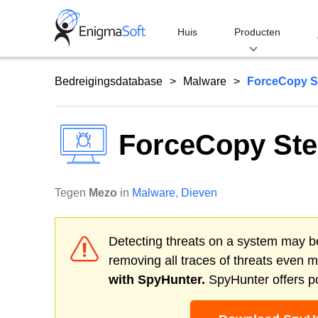
Skip
to
Huis
Producten
content
Bedreigingsdatabase
Malware
ForceCopy S
ForceCopy Ste
Tegen
Mezo
in
Malware
,
Dieven
Detecting threats on a system may be
removing all traces of threats even 
with SpyHunter.
SpyHunter offers po