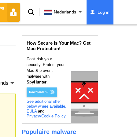
ing
Zoeken
Nederlands
Log in
How Secure is Your Mac? Get
Mac Protection!
Don't risk your
security. Protect your
Mac & prevent
malware with
SpyHunter
.
ands
Download nu
See additional offer
below where available.
EULA
and
s
Privacy/Cookie Policy
.
Populaire malware