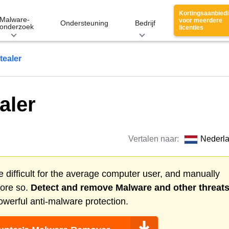
Kortingsaanbied
Malware-
voor meerdere
Ondersteuning
Bedrijf
onderzoek
licenties
tealer
aler
Vertalen naar:
Nederl
 difficult for the average computer user, and manually
more so.
Detect and remove
Malware
and other threat
werful anti-malware protection.