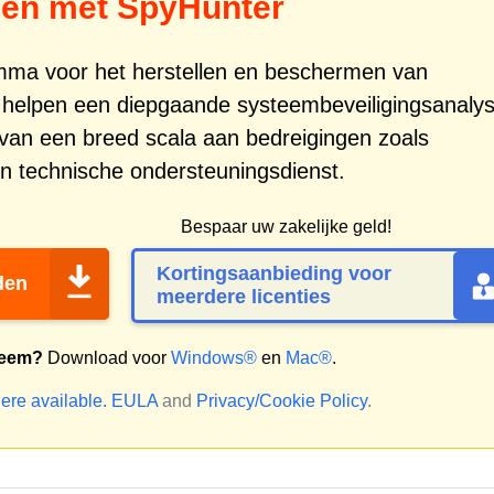
gen met SpyHunter
amma voor het herstellen en beschermen van
 helpen een diepgaande systeembeveiligingsanaly
g van een breed scala aan bedreigingen zoals
 technische ondersteuningsdienst.
Bespaar uw zakelijke geld!
Kortingsaanbieding voor
den
meerdere licenties
teem?
Download voor
Windows®
en
Mac®
.
ere available.
EULA
and
Privacy/Cookie Policy
.