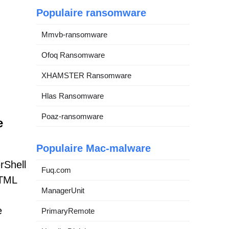
Populaire ransomware
Mmvb-ransomware
Ofoq Ransomware
XHAMSTER Ransomware
Hlas Ransomware
Poaz-ransomware
e
Populaire Mac-malware
rShell
Fuq.com
HTML
ManagerUnit
e
PrimaryRemote