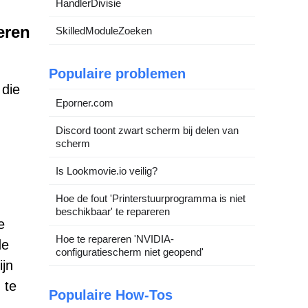
HandlerDivisie
eren
SkilledModuleZoeken
Populaire problemen
 die
Eporner.com
Discord toont zwart scherm bij delen van
scherm
Is Lookmovie.io veilig?
Hoe de fout 'Printerstuurprogramma is niet
beschikbaar' te repareren
e
Hoe te repareren 'NVIDIA-
de
configuratiescherm niet geopend'
ijn
 te
Populaire How-Tos