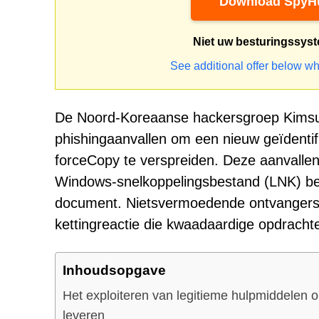
Download SpyHu
Niet uw besturingssys
See additional offer below wh
De Noord-Koreaanse hackersgroep Kimsuky
phishingaanvallen om een nieuw geïdenti
forceCopy te verspreiden. Deze aanvalle
Windows-snelkoppelingsbestand (LNK) beva
document. Nietsvermoedende ontvangers 
kettingreactie die kwaadaardige opdrachte
Inhoudsopgave
Het exploiteren van legitieme hulpmiddelen 
leveren