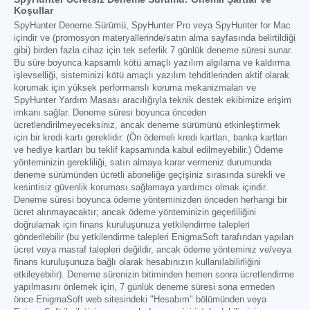
Koşullar
SpyHunter Deneme Sürümü, SpyHunter Pro veya SpyHunter for Mac
içindir ve (promosyon materyallerinde/satın alma sayfasında belirtildiği
gibi) birden fazla cihaz için tek seferlik 7 günlük deneme süresi sunar.
Bu süre boyunca kapsamlı kötü amaçlı yazılım algılama ve kaldırma
işlevselliği, sisteminizi kötü amaçlı yazılım tehditlerinden aktif olarak
korumak için yüksek performanslı koruma mekanizmaları ve
SpyHunter Yardım Masası aracılığıyla teknik destek ekibimize erişim
imkanı sağlar. Deneme süresi boyunca önceden
ücretlendirilmeyeceksiniz, ancak deneme sürümünü etkinleştirmek
için bir kredi kartı gereklidir. (Ön ödemeli kredi kartları, banka kartları
ve hediye kartları bu teklif kapsamında kabul edilmeyebilir.) Ödeme
yönteminizin gerekliliği, satın almaya karar vermeniz durumunda
deneme sürümünden ücretli aboneliğe geçişiniz sırasında sürekli ve
kesintisiz güvenlik koruması sağlamaya yardımcı olmak içindir.
Deneme süresi boyunca ödeme yönteminizden önceden herhangi bir
ücret alınmayacaktır; ancak ödeme yönteminizin geçerliliğini
doğrulamak için finans kuruluşunuza yetkilendirme talepleri
gönderilebilir (bu yetkilendirme talepleri EnigmaSoft tarafından yapılan
ücret veya masraf talepleri değildir, ancak ödeme yönteminiz ve/veya
finans kuruluşunuza bağlı olarak hesabınızın kullanılabilirliğini
etkileyebilir). Deneme sürenizin bitiminden hemen sonra ücretlendirme
yapılmasını önlemek için, 7 günlük deneme süresi sona ermeden
önce EnigmaSoft web sitesindeki "Hesabım" bölümünden veya