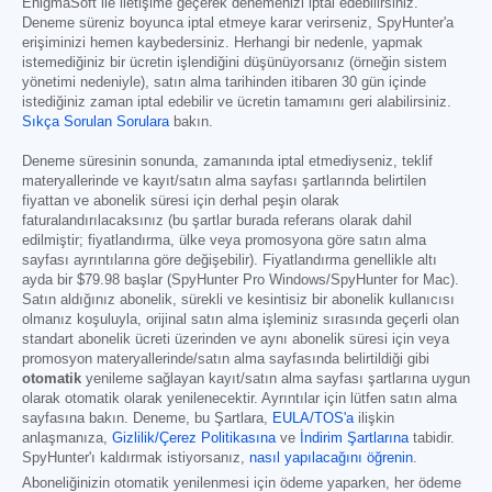
EnigmaSoft ile iletişime geçerek denemenizi iptal edebilirsiniz.
Deneme süreniz boyunca iptal etmeye karar verirseniz, SpyHunter'a
erişiminizi hemen kaybedersiniz. Herhangi bir nedenle, yapmak
istemediğiniz bir ücretin işlendiğini düşünüyorsanız (örneğin sistem
yönetimi nedeniyle), satın alma tarihinden itibaren 30 gün içinde
istediğiniz zaman iptal edebilir ve ücretin tamamını geri alabilirsiniz.
Sıkça Sorulan Sorulara
bakın.
Deneme süresinin sonunda, zamanında iptal etmediyseniz, teklif
materyallerinde ve kayıt/satın alma sayfası şartlarında belirtilen
fiyattan ve abonelik süresi için derhal peşin olarak
faturalandırılacaksınız (bu şartlar burada referans olarak dahil
edilmiştir; fiyatlandırma, ülke veya promosyona göre satın alma
sayfası ayrıntılarına göre değişebilir). Fiyatlandırma genellikle altı
ayda bir
$79.98
başlar (SpyHunter Pro Windows/SpyHunter for Mac).
Satın aldığınız abonelik, sürekli ve kesintisiz bir abonelik kullanıcısı
olmanız koşuluyla, orijinal satın alma işleminiz sırasında geçerli olan
standart abonelik ücreti üzerinden ve aynı abonelik süresi için veya
promosyon materyallerinde/satın alma sayfasında belirtildiği gibi
otomatik
yenileme sağlayan kayıt/satın alma sayfası şartlarına uygun
olarak otomatik olarak yenilenecektir. Ayrıntılar için lütfen satın alma
sayfasına bakın. Deneme, bu Şartlara,
EULA/TOS'a
ilişkin
anlaşmanıza,
Gizlilik/Çerez Politikasına
ve
İndirim Şartlarına
tabidir.
SpyHunter'ı kaldırmak istiyorsanız,
nasıl yapılacağını öğrenin
.
Aboneliğinizin otomatik yenilenmesi için ödeme yaparken, her ödeme