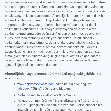
tarihinden önce kayıt olurken verdiğiniz e-posta adresine bir hatırlatma
e-postası gönderilecektir. Deneme sürenizin başlangıcında, yalnızca
bir deneme süresi ve hesap başına yalnızca bir cihaz için geçerli olan
bir aktivasyon kodu alacaksınız. Aboneliğiniz, sürekli ve kesintisiz bir
abonelik kullanıcısı olmanız koşuluyla, teklif materyallerine ve
kayıt/satın alma sayfası şartlarına (burada referans olarak dahil
edilmiştir; fiyatlandırma, ülke veya promosyona göre satın alma
sayfası ayrıntılarına göre değişebilir) uygun olarak fiyat ve abonelik
süresi boyunca otomatik olarak yenilenecektir. Ücretli abonelik
kullanıcıları için, iptal etmeniz durumunda, ücretli abonelik sürenizin
sonuna kadar ürünlerinize erişmeye devam edeceksiniz. Mevcut
abonelik döneminiz için geri ödeme almak istiyorsanız, en son satın
alma işleminizden itibaren 30 gün içinde iptal etmeli ve geri ödeme
başvurusunda bulunmalısınız ve geri ödemeniz işlendiğinde tam
işlevselliğe erişiminiz derhal duracaktır.
Aboneliğinizi veya deneme sürümünüzü aşağıdaki şekilde iptal
edebilirsiniz:
www.enigmasoftware.com
adresine gidin ve sağ üst
köşedeki
"Giriş"
düğmesine tıklayın.
Kullanıcı adınız ve şifrenizle giriş yapın.
Navigasyon menüsünde
"Sipariş/Lisanslar" bölümüne
gidin.
Siparişinizin/lisansınızın yanında, varsa aboneliğinizi
iptal etmek için bir düğme bulunur. Not: Birden fazla