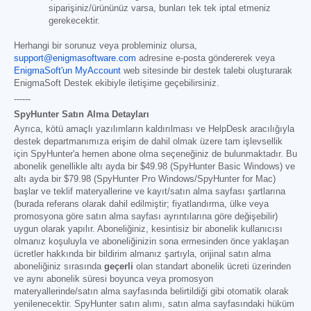
siparişiniz/ürününüz varsa, bunları tek tek iptal etmeniz
gerekecektir.
Herhangi bir sorunuz veya probleminiz olursa,
support@enigmasoftware.com
adresine e-posta göndererek veya
EnigmaSoft'un MyAccount
web sitesinde bir destek talebi oluşturarak
EnigmaSoft Destek ekibiyle iletişime geçebilirsiniz.
------
SpyHunter Satın Alma Detayları
Ayrıca, kötü amaçlı yazılımların kaldırılması ve HelpDesk aracılığıyla
destek departmanımıza erişim de dahil olmak üzere tam işlevsellik
için SpyHunter'a hemen abone olma seçeneğiniz de bulunmaktadır. Bu
abonelik genellikle altı ayda bir
$49.98
(SpyHunter Basic Windows) ve
altı ayda bir
$79.98
(SpyHunter Pro Windows/SpyHunter for Mac)
başlar ve teklif materyallerine ve kayıt/satın alma sayfası şartlarına
(burada referans olarak dahil edilmiştir; fiyatlandırma, ülke veya
promosyona göre satın alma sayfası ayrıntılarına göre değişebilir)
uygun olarak yapılır. Aboneliğiniz, kesintisiz bir abonelik kullanıcısı
olmanız koşuluyla ve aboneliğinizin sona ermesinden önce yaklaşan
ücretler hakkında bir bildirim almanız şartıyla, orijinal satın alma
aboneliğiniz sırasında
geçerli
olan standart abonelik ücreti üzerinden
ve aynı abonelik süresi boyunca veya promosyon
materyallerinde/satın alma sayfasında belirtildiği gibi otomatik olarak
yenilenecektir. SpyHunter satın alımı, satın alma sayfasındaki hüküm