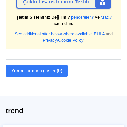
Çoklu Lisans İndirim Teklifi
İşletim Sisteminiz Değil mi?
pencereler®
ve
Mac®
için indirin.
See additional offer below where available.
EULA
and
Privacy/Cookie Policy
.
Yorum formunu göster (0)
trend