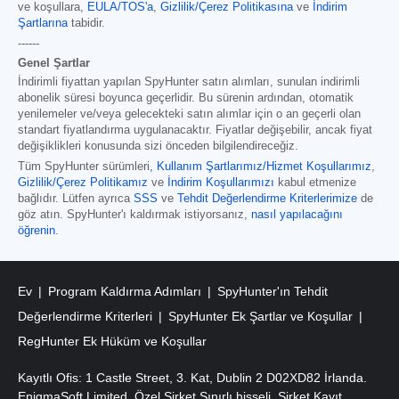
ve koşullara,
EULA/TOS'a
,
Gizlilik/Çerez Politikasına
ve
İndirim
Şartlarına
tabidir.
------
Genel Şartlar
İndirimli fiyattan yapılan SpyHunter satın alımları, sunulan indirimli
abonelik süresi boyunca geçerlidir. Bu sürenin ardından, otomatik
yenilemeler ve/veya gelecekteki satın alımlar için o an geçerli olan
standart fiyatlandırma uygulanacaktır. Fiyatlar değişebilir, ancak fiyat
değişiklikleri konusunda sizi önceden bilgilendireceğiz.
Tüm SpyHunter sürümleri
,
Kullanım Şartlarımız/Hizmet Koşullarımız
,
Gizlilik/Çerez Politikamız
ve
İndirim Koşullarımızı
kabul etmenize
bağlıdır. Lütfen ayrıca
SSS
ve
Tehdit Değerlendirme Kriterlerimize
de
göz atın. SpyHunter'ı kaldırmak istiyorsanız,
nasıl yapılacağını
öğrenin
.
Ev
Program Kaldırma Adımları
SpyHunter'ın Tehdit
Değerlendirme Kriterleri
SpyHunter Ek Şartlar ve Koşullar
RegHunter Ek Hüküm ve Koşullar
Kayıtlı Ofis: 1 Castle Street, 3. Kat, Dublin 2 D02XD82 İrlanda.
EnigmaSoft Limited, Özel Şirket Sınırlı hisseli, Şirket Kayıt