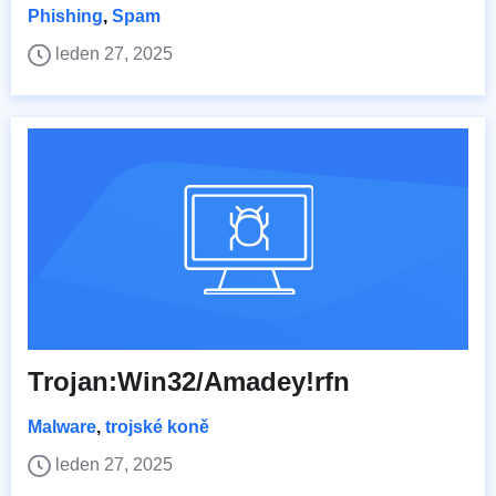
Phishing
,
Spam
leden 27, 2025
Trojan:Win32/Amadey!rfn
Malware
,
trojské koně
leden 27, 2025