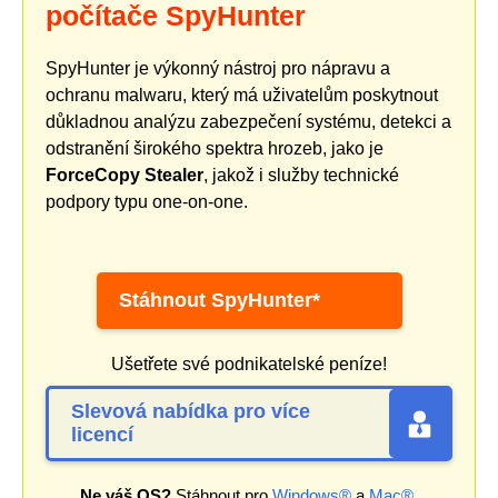
počítače SpyHunter
SpyHunter je výkonný nástroj pro nápravu a
ochranu malwaru, který má uživatelům poskytnout
důkladnou analýzu zabezpečení systému, detekci a
odstranění širokého spektra hrozeb, jako je
ForceCopy Stealer
, jakož i služby technické
podpory typu one-on-one.
Stáhnout SpyHunter*
Ušetřete své podnikatelské peníze!
Slevová nabídka pro více
licencí
Ne váš OS?
Stáhnout pro
Windows®
a
Mac®
.