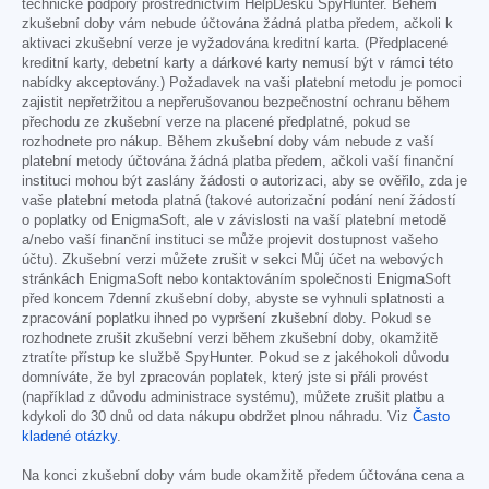
technické podpory prostřednictvím HelpDesku SpyHunter. Během
zkušební doby vám nebude účtována žádná platba předem, ačkoli k
aktivaci zkušební verze je vyžadována kreditní karta. (Předplacené
kreditní karty, debetní karty a dárkové karty nemusí být v rámci této
nabídky akceptovány.) Požadavek na vaši platební metodu je pomoci
zajistit nepřetržitou a nepřerušovanou bezpečnostní ochranu během
přechodu ze zkušební verze na placené předplatné, pokud se
rozhodnete pro nákup. Během zkušební doby vám nebude z vaší
platební metody účtována žádná platba předem, ačkoli vaší finanční
instituci mohou být zaslány žádosti o autorizaci, aby se ověřilo, zda je
vaše platební metoda platná (takové autorizační podání není žádostí
o poplatky od EnigmaSoft, ale v závislosti na vaší platební metodě
a/nebo vaší finanční instituci se může projevit dostupnost vašeho
účtu). Zkušební verzi můžete zrušit v sekci Můj účet na webových
stránkách EnigmaSoft nebo kontaktováním společnosti EnigmaSoft
před koncem 7denní zkušební doby, abyste se vyhnuli splatnosti a
zpracování poplatku ihned po vypršení zkušební doby. Pokud se
rozhodnete zrušit zkušební verzi během zkušební doby, okamžitě
ztratíte přístup ke službě SpyHunter. Pokud se z jakéhokoli důvodu
domníváte, že byl zpracován poplatek, který jste si přáli provést
(například z důvodu administrace systému), můžete zrušit platbu a
kdykoli do 30 dnů od data nákupu obdržet plnou náhradu. Viz
Často
kladené otázky
.
Na konci zkušební doby vám bude okamžitě předem účtována cena a