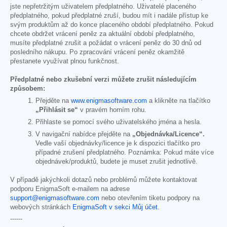
jste nepřetržitým uživatelem předplatného. Uživatelé placeného
předplatného, pokud předplatné zruší, budou mít i nadále přístup ke
svým produktům až do konce placeného období předplatného. Pokud
chcete obdržet vrácení peněz za aktuální období předplatného,
musíte předplatné zrušit a požádat o vrácení peněz do 30 dnů od
posledního nákupu. Po zpracování vrácení peněz okamžitě
přestanete využívat plnou funkčnost.
Předplatné nebo zkušební verzi můžete zrušit následujícím
způsobem:
Přejděte na
www.enigmasoftware.com
a klikněte na tlačítko
„Přihlásit se“
v pravém horním rohu.
Přihlaste se pomocí svého uživatelského jména a hesla.
V navigační nabídce přejděte na
„Objednávka/Licence“.
Vedle vaší objednávky/licence je k dispozici tlačítko pro
případné zrušení předplatného. Poznámka: Pokud máte více
objednávek/produktů, budete je muset zrušit jednotlivě.
V případě jakýchkoli dotazů nebo problémů můžete kontaktovat
podporu EnigmaSoft e-mailem na adrese
support@enigmasoftware.com
nebo otevřením tiketu podpory na
webových stránkách
EnigmaSoft v sekci Můj účet
.
------