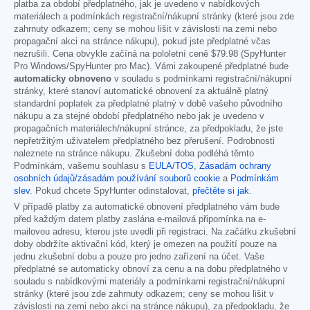
platba za období předplatného, jak je uvedeno v nabídkových
materiálech a podmínkách registrační/nákupní stránky (které jsou zde
zahrnuty odkazem; ceny se mohou lišit v závislosti na zemi nebo
propagační akci na stránce nákupu), pokud jste předplatné včas
nezrušili. Cena obvykle začíná na pololetní ceně
$79.98
(SpyHunter
Pro Windows/SpyHunter pro Mac). Vámi zakoupené předplatné bude
automaticky obnoveno
v souladu s podmínkami registrační/nákupní
stránky, které stanoví automatické obnovení za aktuálně platný
standardní poplatek za předplatné platný v době vašeho původního
nákupu a za stejné období předplatného nebo jak je uvedeno v
propagačních materiálech/nákupní stránce, za předpokladu, že jste
nepřetržitým uživatelem předplatného bez přerušení. Podrobnosti
naleznete na stránce nákupu. Zkušební doba podléhá těmto
Podmínkám, vašemu souhlasu s
EULA/TOS
,
Zásadám ochrany
osobních údajů/zásadám používání souborů cookie
a
Podmínkám
slev
. Pokud chcete SpyHunter odinstalovat,
přečtěte si jak
.
V případě platby za automatické obnovení předplatného vám bude
před každým datem platby zaslána e-mailová připomínka na e-
mailovou adresu, kterou jste uvedli při registraci. Na začátku zkušební
doby obdržíte aktivační kód, který je omezen na použití pouze na
jednu zkušební dobu a pouze pro jedno zařízení na účet. Vaše
předplatné se automaticky obnoví za cenu a na dobu předplatného v
souladu s nabídkovými materiály a podmínkami registrační/nákupní
stránky (které jsou zde zahrnuty odkazem; ceny se mohou lišit v
závislosti na zemi nebo akci na stránce nákupu), za předpokladu, že