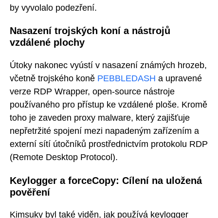
by vyvolalo podezření.
Nasazení trojských koní a nástrojů
vzdálené plochy
Útoky nakonec vyústí v nasazení známých hrozeb,
včetně trojského koně
PEBBLEDASH
a upravené
verze RDP Wrapper, open-source nástroje
používaného pro přístup ke vzdálené ploše. Kromě
toho je zaveden proxy malware, který zajišťuje
nepřetržité spojení mezi napadeným zařízením a
externí sítí útočníků prostřednictvím protokolu RDP
(Remote Desktop Protocol).
Keylogger a forceCopy: Cílení na uložená
pověření
Kimsuky byl také viděn, jak používá keylogger