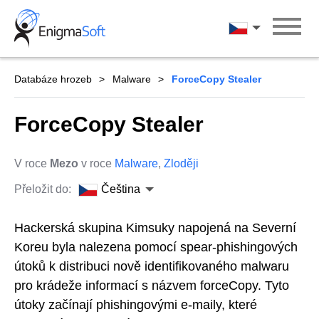
Skip
to
Čeština
content
Databáze hrozeb
Malware
ForceCopy Stealer
ForceCopy Stealer
V roce
Mezo
v roce
Malware
,
Zloději
Přeložit do:
Čeština
Hackerská skupina Kimsuky napojená na Severní
Koreu byla nalezena pomocí spear-phishingových
útoků k distribuci nově identifikovaného malwaru
pro krádeže informací s názvem forceCopy. Tyto
útoky začínají phishingovými e-maily, které