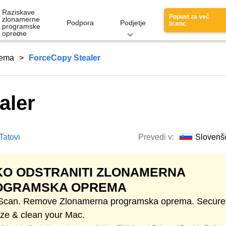
Raziskave
Popust za več
zlonamerne
Podpora
Podjetje
licenc
programske
opreme
rema
ForceCopy Stealer
aler
Tatovi
Prevedi v:
Slovenš
O ODSTRANITI ZLONAMERNA
OGRAMSKA OPREMA
 Scan. Remove Zlonamerna programska oprema. Secure
ize & clean your Mac.