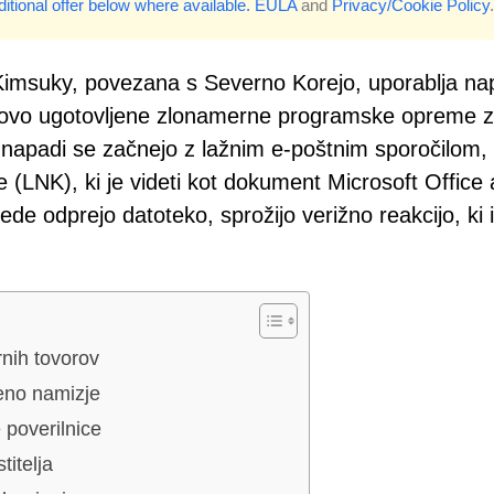
itional offer below where available.
EULA
and
Privacy/Cookie Policy
.
 Kimsuky, povezana s Severno Korejo, uporablja n
a novo ugotovljene zlonamerne programske opreme 
 napadi se začnejo z lažnim e-poštnim sporočilom, 
 (LNK), ki je videti kot dokument Microsoft Office a
ede odprejo datoteko, sprožijo verižno reakcijo, ki 
rnih tovorov
jeno namizje
 poverilnice
itelja