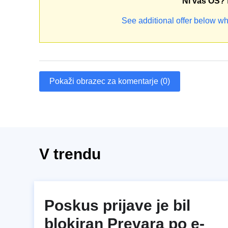
Ni vaš OS?
See additional offer below wh
Pokaži obrazec za komentarje (0)
V trendu
Poskus prijave je bil
blokiran Prevara po e-