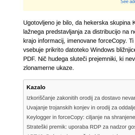
See add
Ugotovljeno je bilo, da hekerska skupina
lažnega predstavljanja za distribucijo n
krajo informacij, imenovane forceCopy. Ti
vsebuje prikrito datoteko Windows bližnjice
PDF. Nič hudega sluteči prejemniki, ki nev
zlonamerne ukaze.
Kazalo
Izkoriščanje zakonitih orodij za dostavo neva
Uvajanje trojanskih konjev in orodij za oddal
Keylogger in forceCopy: ciljanje na shranjene
Strateški premik: uporaba RDP za nadzor gost