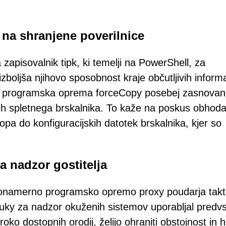
 na shranjene poverilnice
 zapisovalnik tipk, ki temelji na PowerShell, za
zboljša njihovo sposobnost kraje občutljivih informa
na programska oprema forceCopy posebej zasnovan
kih spletnega brskalnika. To kaže na poskus obhod
pa do konfiguracijskih datotek brskalnika, kjer so
a nadzor gostitelja
onamerno programsko opremo proxy poudarja takt
suky za nadzor okuženih sistemov uporabljal pred
oko dostopnih orodij, želijo ohraniti obstojnost in h