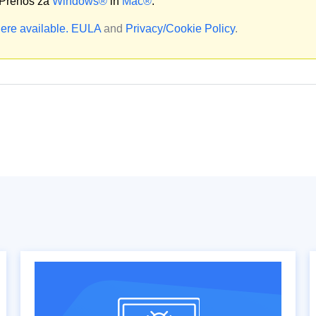
Prenos za
Windows®
in
Mac®
.
ere available.
EULA
and
Privacy/Cookie Policy
.