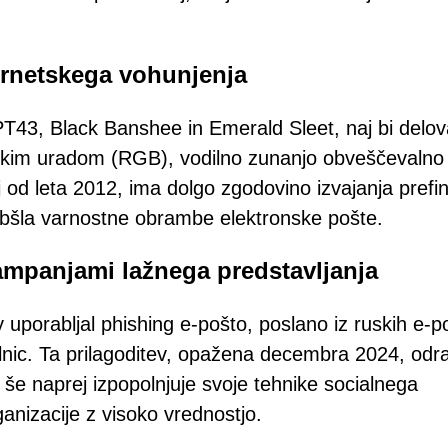
ernetskega vohunjenja
T43, Black Banshee in Emerald Sleet, naj bi delov
škim uradom (RGB), vodilno zunanjo obveščevalno
j od leta 2012, ima dolgo zgodovino izvajanja prefin
obšla varnostne obrambe elektronske pošte.
kampanjami lažnega predstavljanja
uporabljal phishing e-pošto, poslano iz ruskih e-p
rilnic. Ta prilagoditev, opažena decembra 2024, odr
 še naprej izpopolnjuje svoje tehnike socialnega
ganizacije z visoko vrednostjo.