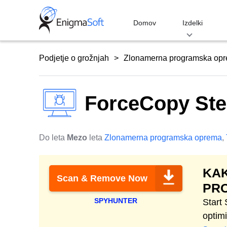
Skip
to
Domov
Izdelki
content
Podjetje o grožnjah
Zlonamerna programska op
ForceCopy Ste
Do leta
Mezo
leta
Zlonamerna programska oprema
,
KAK
Scan & Remove Now
PR
SPYHUNTER
Start
optim