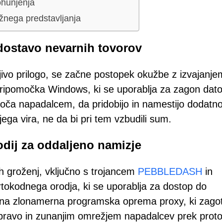
ohunjenja
žnega predstavljanja
 dostavo nevarnih tovorov
ljivo prilogo, se začne postopek okužbe z izvajanje
pripomočka Windows, ki se uporablja za zagon dat
oča napadalcem, da pridobijo in namestijo dodatn
a vira, ne da bi pri tem vzbudili sum.
odij za oddaljeno namizje
 groženj, vključno s trojancem
PEBBLEDASH
in
okodnega orodja, ki se uporablja za dostop do
ena zlonamerna programska oprema proxy, ki zagot
ravo in zunanjim omrežjem napadalcev prek proto