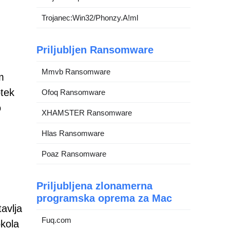
Trojanec:Win32/Phonzy.A!ml
Priljubljen Ransomware
Mmvb Ransomware
m
otek
Ofoq Ransomware
o
XHAMSTER Ransomware
Hlas Ransomware
Poaz Ransomware
Priljubljena zlonamerna
programska oprema za Mac
avlja
Fuq.com
kola