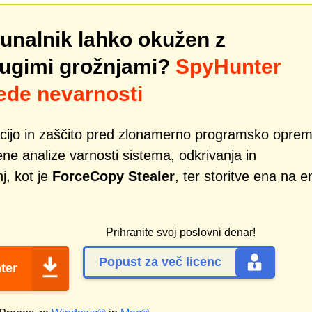
čunalnik lahko okužen z
rugimi grožnjami?
SpyHunter
lede nevarnosti
acijo in zaščito pred zlonamerno programsko oprem
ene analize varnosti sistema, odkrivanja in
j, kot je
ForceCopy Stealer
, ter storitve ena na e
Prihranite svoj poslovni denar!
Popust za več licenc
ter