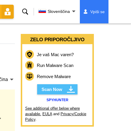
Iskanje
Slovenščina
Vpiši se
ZELO PRIPOROČLJIVO
Je vaš Mac varen?
Run Malware Scan
Remove Malware
čina
Scan Now
SPYHUNTER
See additional offer below where
available.
EULA
and
Privacy/Cookie
,
Policy
.