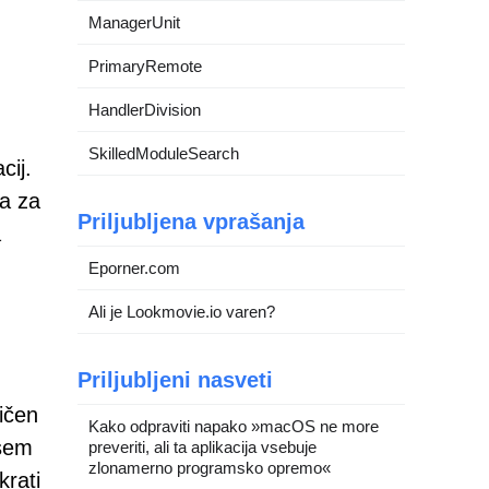
ManagerUnit
PrimaryRemote
HandlerDivision
SkilledModuleSearch
cij.
a za
Priljubljena vprašanja
a
Eporner.com
Ali je Lookmovie.io varen?
Priljubljeni nasveti
ičen
Kako odpraviti napako »macOS ne more
vsem
preveriti, ali ta aplikacija vsebuje
zlonamerno programsko opremo«
krati