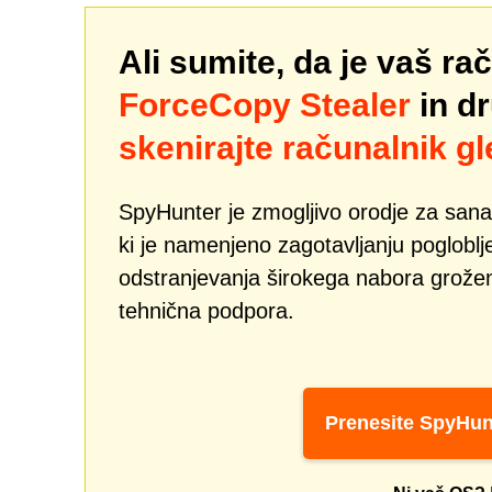
Ali sumite, da je vaš ra
ForceCopy Stealer
in d
skenirajte računalnik g
SpyHunter je zmogljivo orodje za san
ki je namenjeno zagotavljanju pogloblj
odstranjevanja širokega nabora grožen
tehnična podpora.
Prenesite SpyHun