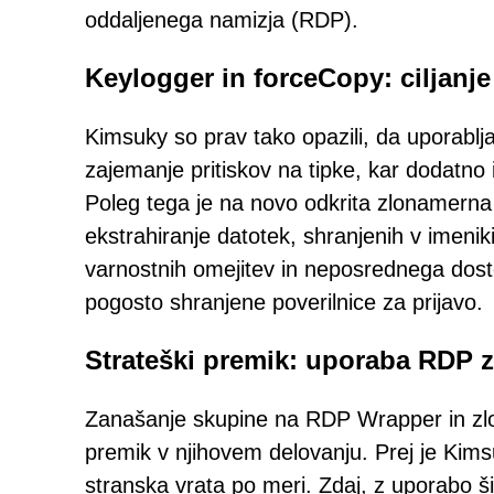
oddaljenega namizja (RDP).
Keylogger in forceCopy: ciljanje
Kimsuky so prav tako opazili, da uporablja
zajemanje pritiskov na tipke, kar dodatno i
Poleg tega je na novo odkrita zlonamer
ekstrahiranje datotek, shranjenih v imeni
varnostnih omejitev in neposrednega dosto
pogosto shranjene poverilnice za prijavo.
Strateški premik: uporaba RDP z
Zanašanje skupine na RDP Wrapper in zl
premik v njihovem delovanju. Prej je Kim
stranska vrata po meri. Zdaj, z uporabo šir