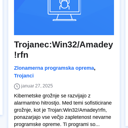
Trojanec:Win32/Amadey
!rfn
Zlonamerna programska oprema
,
Trojanci
januar 27, 2025
Kibernetske grožnje se razvijajo z
alarmantno hitrostjo. Med temi sofisticirane
grožnje, kot je Trojan:Win32/Amadey!rfn,
ponazarjajo vse večjo zapletenost nevarne
programske opreme. Ti programi so...