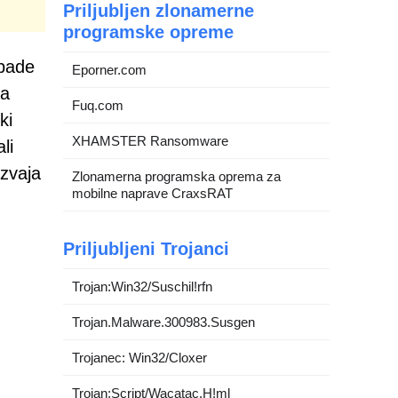
Priljubljen zlonamerne
programske opreme
apade
Eporner.com
za
Fuq.com
ki
XHAMSTER Ransomware
li
izvaja
Zlonamerna programska oprema za
mobilne naprave CraxsRAT
Priljubljeni Trojanci
Trojan:Win32/Suschil!rfn
Trojan.Malware.300983.Susgen
Trojanec: Win32/Cloxer
Trojan:Script/Wacatac.H!ml