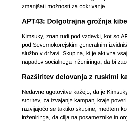
zmanjšati možnosti za odkrivanje.
APT43: Dolgotrajna grožnja kib
Kimsuky, znan tudi pod vzdevki, kot so AP
pod Severnokorejskim generalnim izvidni
službo v državi. Skupina, ki je aktivna vsa
napadov socialnega inženiringa, da bi za
Razširitev delovanja z ruskimi 
Nedavne ugotovitve kažejo, da je Kimsuky 
storitev, za izvajanje kampanj kraje pove
razvijajočo se taktiko skupine, medtem ko
inženiringa, da cilja na posameznike in or