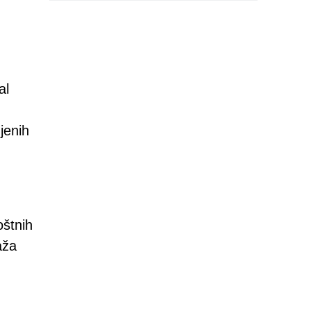
al
jenih
oštnih
aža