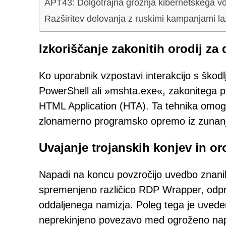
APT43: Dolgotrajna grožnja kibernetskega v
Razširitev delovanja z ruskimi kampanjami la
Izkoriščanje zakonitih orodij za
Ko uporabnik vzpostavi interakcijo s škod
PowerShell ali »mshta.exe«, zakonitega 
HTML Application (HTA). Ta tehnika omog
zlonamerno programsko opremo iz zunanjeg
Uvajanje trojanskih konjev in or
Napadi na koncu povzročijo uvedbo znanih
spremenjeno različico RDP Wrapper, odprt
oddaljenega namizja. Poleg tega je uved
neprekinjeno povezavo med ogroženo nap