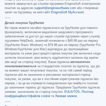
можете звернутися до служби підтримки EnigmaSoft електронною
поштою за адресою
support@enigmasoftware.com
або створивши
запит на підтримку на веб-сайті
EnigmaSoft MyAccount
.
------
Деталі покупки SpyHunter
Ви також можете негайно підписатися на SpyHunter для повного
функціоналу, включаючи видалення шкідливого програмного
забезпечення та доступ до нашої служби підтримки через службу
підтримки HelpDesk, зазвичай починаючи з
$49.98
раз на півроку
(SpyHunter Basic Windows) та
$79.98
раз на півроку (SpyHunter Pro
Windows/SpyHunter для Mac) відповідно до пропозиційних
матеріалів та умов реєстрації/сторінки покупки (які включені сюди
шляхом посилання; ціни можуть відрізнятися залежно від країни
або акції на сторінці покупки). Ваша підписка
автоматично
поновлюватиметься
за стандартною платою за підписку, що діє
на момент вашої початкової покупки, та на той самий період
підписки або як зазначено в рекламних матеріалах/сторінці
покупки, за умови, що ви є постійним користувачем підписки без
перерв, і за це ви отримаєте повідомлення про майбутні платежі
до закінчення терміну дії підписки. Придбання SpyHunter підлягає
умовам, зазначеним на сторінці покупки,
EULA/TOS
,
Політиці
конфіденційності/файлів cookie
та
Умовам знижок
.
------