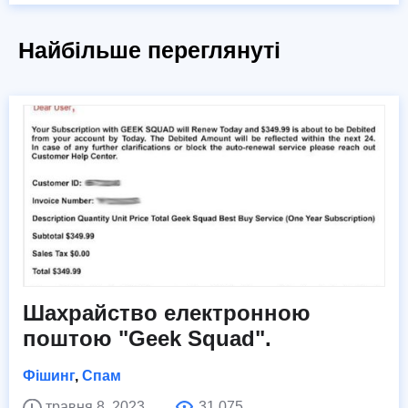
Найбільше переглянуті
Шахрайство електронною
поштою "Geek Squad".
Фішинг
,
Спам
травня 8, 2023
31,075