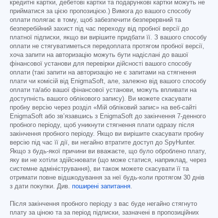
кредитні картки, дебетові картки та подарункові картки можуть не
прийматися за цією пропозицією.) Вимога до вашого способу
оплати полягає в тому, щоб забезпечити безперервний та
безперебійний захист під час переходу від пробної версії до
платної підписки, якщо ви вирішите придбати її. З вашого способу
оплати не стягуватиметься передоплата протягом пробної версії,
хоча запити на авторизацію можуть бути надіслані до вашої
фінансової установи для перевірки дійсності вашого способу
оплати (такі запити на авторизацію не є запитами на стягнення
плати чи комісій від EnigmaSoft, але, залежно від вашого способу
оплати та/або вашої фінансової установи, можуть впливати на
доступність вашого облікового запису). Ви можете скасувати
пробну версію через розділ «Мій обліковий запис» на веб-сайті
EnigmaSoft або зв’язавшись з EnigmaSoft до закінчення 7-денного
пробного періоду, щоб уникнути стягнення плати одразу після
закінчення пробного періоду. Якщо ви вирішите скасувати пробну
версію під час її дії, ви негайно втратите доступ до SpyHunter.
Якщо з будь-якої причини ви вважаєте, що було оброблено плату,
яку ви не хотіли здійснювати (що може статися, наприклад, через
системне адміністрування), ви також можете скасувати її та
отримати повне відшкодування за неї будь-коли протягом 30 днів
з дати покупки. Див.
поширені запитання
.
Після закінчення пробного періоду з вас буде негайно стягнуто
плату за ціною та за період підписки, зазначені в пропозиційних