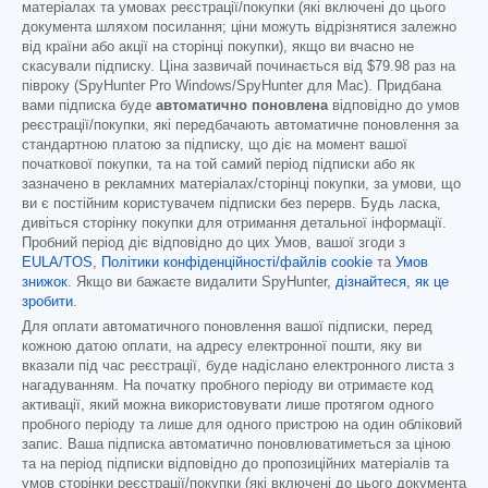
матеріалах та умовах реєстрації/покупки (які включені до цього
документа шляхом посилання; ціни можуть відрізнятися залежно
від країни або акції на сторінці покупки), якщо ви вчасно не
скасували підписку. Ціна зазвичай починається від
$79.98
раз на
півроку (SpyHunter Pro Windows/SpyHunter для Mac). Придбана
вами підписка буде
автоматично поновлена
відповідно до умов
реєстрації/покупки, які передбачають автоматичне поновлення за
стандартною платою за підписку, що діє на момент вашої
початкової покупки, та на той самий період підписки або як
зазначено в рекламних матеріалах/сторінці покупки, за умови, що
ви є постійним користувачем підписки без перерв. Будь ласка,
дивіться сторінку покупки для отримання детальної інформації.
Пробний період діє відповідно до цих Умов, вашої згоди з
EULA/TOS
,
Політики конфіденційності/файлів cookie
та
Умов
знижок
. Якщо ви бажаєте видалити SpyHunter,
дізнайтеся, як це
зробити
.
Для оплати автоматичного поновлення вашої підписки, перед
кожною датою оплати, на адресу електронної пошти, яку ви
вказали під час реєстрації, буде надіслано електронного листа з
нагадуванням. На початку пробного періоду ви отримаєте код
активації, який можна використовувати лише протягом одного
пробного періоду та лише для одного пристрою на один обліковий
запис. Ваша підписка автоматично поновлюватиметься за ціною
та на період підписки відповідно до пропозиційних матеріалів та
умов сторінки реєстрації/покупки (які включені до цього документа