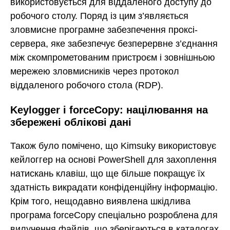
використовується для віддаленого доступу до
робочого столу. Поряд із цим з’являється
зловмисне програмне забезпечення проксі-
сервера, яке забезпечує безперервне з’єднання
між скомпрометованим пристроєм і зовнішньою
мережею зловмисників через протокол
віддаленого робочого стола (RDP).
Keylogger і forceCopy: націлювання на
збережені облікові дані
Також було помічено, що Kimsuky використовує
кейлоггер на основі PowerShell для захоплення
натискань клавіш, що ще більше покращує їх
здатність викрадати конфіденційну інформацію.
Крім того, нещодавно виявлена шкідлива
програма forceCopy спеціально розроблена для
вилучення файлів, що зберігаються в каталогах