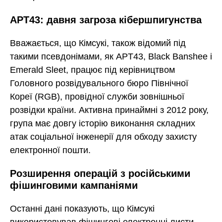
APT43: давня загроза кібершпигунства
Вважається, що Кімсукі, також відомий під
такими псевдонімами, як APT43, Black Banshee і
Emerald Sleet, працює під керівництвом
Головного розвідувального бюро Північної
Кореї (RGB), провідної служби зовнішньої
розвідки країни. Активна принаймні з 2012 року,
група має довгу історію виконання складних
атак соціальної інженерії для обходу захисту
електронної пошти.
Розширення операцій з російськими
фішинговими кампаніями
Останні дані показують, що Кімсукі
використовував фішингові електронні листи,