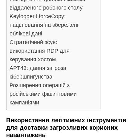
віддаленого робочого столу
Keylogger і forceCopy:
націлювання на збережені
облікові дані
Стратегічний зсув:
використання RDP для
керування хостом
APT43: давня загроза
кібершпигунства
Розширення операцій з
російськими фішинговими
кампаніями
Використання легітимних інструментів
для доставки загрозливих корисних
навантажень