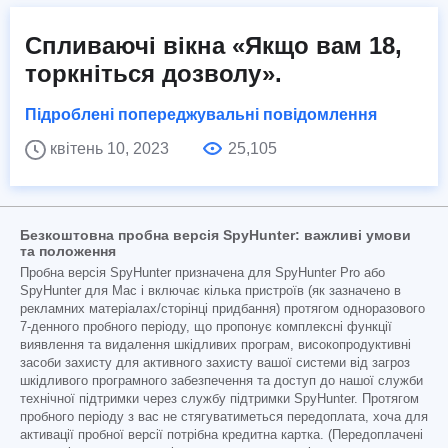
Спливаючі вікна «Якщо вам 18,
торкніться дозволу».
Підроблені попереджувальні повідомлення
квітень 10, 2023
25,105
Безкоштовна пробна версія SpyHunter: важливі умови
та положення
Пробна версія SpyHunter призначена для SpyHunter Pro або
SpyHunter для Mac і включає кілька пристроїв (як зазначено в
рекламних матеріалах/сторінці придбання) протягом одноразового
7-денного пробного періоду, що пропонує комплексні функції
виявлення та видалення шкідливих програм, високопродуктивні
засоби захисту для активного захисту вашої системи від загроз
шкідливого програмного забезпечення та доступ до нашої служби
технічної підтримки через службу підтримки SpyHunter. Протягом
пробного періоду з вас не стягуватиметься передоплата, хоча для
активації пробної версії потрібна кредитна картка. (Передоплачені