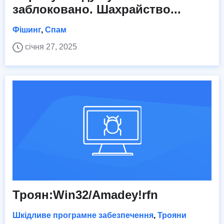
заблоковано. Шахрайство...
Фішинг
,
Спам
січня 27, 2025
Троян:Win32/Amadey!rfn
Шкідливе програмне забезпечення
,
Трояни