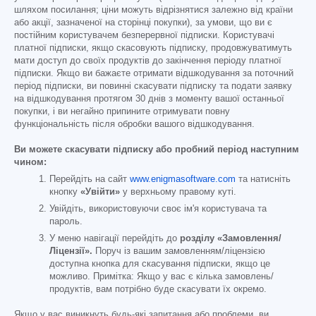
шляхом посилання; ціни можуть відрізнятися залежно від країни
або акції, зазначеної на сторінці покупки), за умови, що ви є
постійним користувачем безперервної підписки. Користувачі
платної підписки, якщо скасовують підписку, продовжуватимуть
мати доступ до своїх продуктів до закінчення періоду платної
підписки. Якщо ви бажаєте отримати відшкодування за поточний
період підписки, ви повинні скасувати підписку та подати заявку
на відшкодування протягом 30 днів з моменту вашої останньої
покупки, і ви негайно припините отримувати повну
функціональність після обробки вашого відшкодування.
Ви можете скасувати підписку або пробний період наступним
чином:
Перейдіть на сайт
www.enigmasoftware.com
та натисніть
кнопку
«Увійти»
у верхньому правому куті.
Увійдіть, використовуючи своє ім'я користувача та
пароль.
У меню навігації перейдіть до
розділу «Замовлення/
Ліцензії».
Поруч із вашим замовленням/ліцензією
доступна кнопка для скасування підписки, якщо це
можливо. Примітка: Якщо у вас є кілька замовлень/
продуктів, вам потрібно буде скасувати їх окремо.
Якщо у вас виникнуть будь-які запитання або проблеми, ви