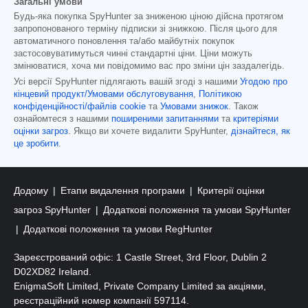
Загальні умови
Будь-яка покупка SpyHunter за зниженою ціною дійсна протягом
запропонованого терміну підписки зі знижкою. Після цього для
автоматичного поновлення та/або майбутніх покупок
застосовуватимуться чинні стандартні ціни. Ціни можуть
змінюватися, хоча ми повідомимо вас про зміни цін заздалегідь.
Усі версії SpyHunter підлягають вашій згоді з нашими
Угодою про
кінцевий продукт/Умовами обслуговування
,
Політикою
конфіденційності/файлів cookie
та
Умовами знижок
. Також
ознайомтеся з нашими
поширеними запитаннями
та
критеріями
оцінки загроз
. Якщо ви хочете видалити SpyHunter,
дізнайтеся, як
це зробити
.
Додому
Етапи видалення програми
Критерії оцінки
загроз SpyHunter
Додаткові положення та умови SpyHunter
Додаткові положення та умови RegHunter
Зареєстрований офіс: 1 Castle Street, 3rd Floor, Dublin 2
D02XD82 Ireland.
EnigmaSoft Limited, Private Company Limited за акціями,
реєстраційний номер компанії 597114.