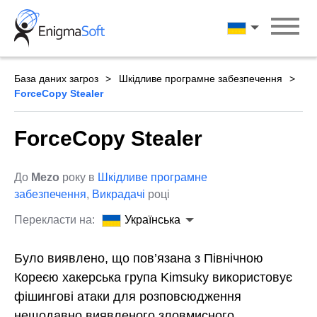
Skip
to
Українська
content
База даних загроз
Шкідливе програмне забезпечення
ForceCopy Stealer
ForceCopy Stealer
До
Mezo
року в
Шкідливе програмне
забезпечення
,
Викрадачі
році
Перекласти на:
Українська
Було виявлено, що пов’язана з Північною
Кореєю хакерська група Kimsuky використовує
фішингові атаки для розповсюдження
нещодавно виявленого зловмисного