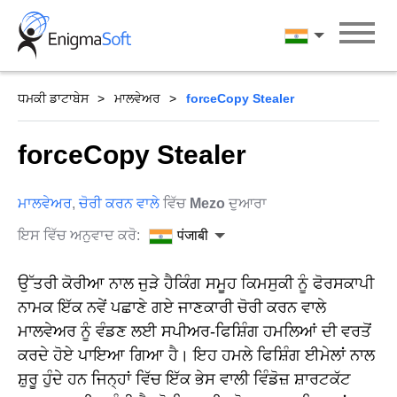
Skip
to
पंजाबी
content
ਧਮਕੀ ਡਾਟਾਬੇਸ
ਮਾਲਵੇਅਰ
forceCopy Stealer
forceCopy Stealer
ਮਾਲਵੇਅਰ
,
ਚੋਰੀ ਕਰਨ ਵਾਲੇ
ਵਿੱਚ
Mezo
ਦੁਆਰਾ
ਇਸ ਵਿੱਚ ਅਨੁਵਾਦ ਕਰੋ:
पंजाबी
ਉੱਤਰੀ ਕੋਰੀਆ ਨਾਲ ਜੁੜੇ ਹੈਕਿੰਗ ਸਮੂਹ ਕਿਮਸੁਕੀ ਨੂੰ ਫੋਰਸਕਾਪੀ
ਨਾਮਕ ਇੱਕ ਨਵੇਂ ਪਛਾਣੇ ਗਏ ਜਾਣਕਾਰੀ ਚੋਰੀ ਕਰਨ ਵਾਲੇ
ਮਾਲਵੇਅਰ ਨੂੰ ਵੰਡਣ ਲਈ ਸਪੀਅਰ-ਫਿਸ਼ਿੰਗ ਹਮਲਿਆਂ ਦੀ ਵਰਤੋਂ
ਕਰਦੇ ਹੋਏ ਪਾਇਆ ਗਿਆ ਹੈ। ਇਹ ਹਮਲੇ ਫਿਸ਼ਿੰਗ ਈਮੇਲਾਂ ਨਾਲ
ਸ਼ੁਰੂ ਹੁੰਦੇ ਹਨ ਜਿਨ੍ਹਾਂ ਵਿੱਚ ਇੱਕ ਭੇਸ ਵਾਲੀ ਵਿੰਡੋਜ਼ ਸ਼ਾਰਟਕੱਟ