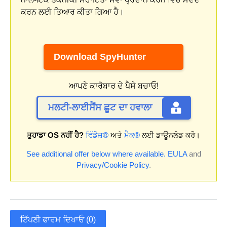
ਕਰਨ ਲਈ ਤਿਆਰ ਕੀਤਾ ਗਿਆ ਹੈ।
Download SpyHunter
ਆਪਣੇ ਕਾਰੋਬਾਰ ਦੇ ਪੈਸੇ ਬਚਾਓ!
ਮਲਟੀ-ਲਾਈਸੈਂਸ ਛੂਟ ਦਾ ਹਵਾਲਾ
ਤੁਹਾਡਾ OS ਨਹੀਂ ਹੈ?
ਵਿੰਡੋਜ਼®
ਅਤੇ
ਮੈਕ®
ਲਈ ਡਾਊਨਲੋਡ ਕਰੋ।
See additional offer below where available.
EULA
and
Privacy/Cookie Policy
.
ਟਿੱਪਣੀ ਫਾਰਮ ਦਿਖਾਓ (0)