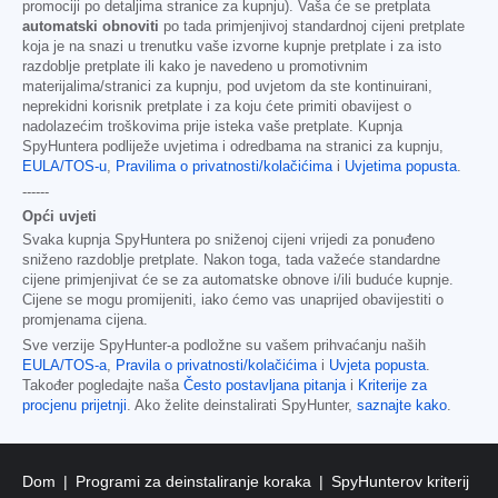
promociji po detaljima stranice za kupnju). Vaša će se pretplata
automatski obnoviti
po tada primjenjivoj standardnoj cijeni pretplate
koja je na snazi u trenutku vaše izvorne kupnje pretplate i za isto
razdoblje pretplate ili kako je navedeno u promotivnim
materijalima/stranici za kupnju, pod uvjetom da ste kontinuirani,
neprekidni korisnik pretplate i za koju ćete primiti obavijest o
nadolazećim troškovima prije isteka vaše pretplate. Kupnja
SpyHuntera podliježe uvjetima i odredbama na stranici za kupnju,
EULA/TOS-u
,
Pravilima o privatnosti/kolačićima
i
Uvjetima popusta
.
------
Opći uvjeti
Svaka kupnja SpyHuntera po sniženoj cijeni vrijedi za ponuđeno
sniženo razdoblje pretplate. Nakon toga, tada važeće standardne
cijene primjenjivat će se za automatske obnove i/ili buduće kupnje.
Cijene se mogu promijeniti, iako ćemo vas unaprijed obavijestiti o
promjenama cijena.
Sve verzije SpyHunter-a podložne su vašem prihvaćanju naših
EULA/TOS-a
,
Pravila o privatnosti/kolačićima
i
Uvjeta popusta
.
Također pogledajte naša
Često postavljana pitanja
i
Kriterije za
procjenu prijetnji
. Ako želite deinstalirati SpyHunter,
saznajte kako
.
Dom
Programi za deinstaliranje koraka
SpyHunterov kriterij