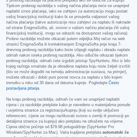
s probnog razdoblja na plaćenu pretplatu ako se odlučite za kupnju.
Tijekom probnog razdoblja s vašeg načina plaćanja neće se unaprijed
naplatiti iznos plaćanja, iako se zahtjevi za autorizaciju mogu poslati
vašoj financijskoj instituciji kako bi se provjerila valjanost vašeg
načina plaćanja (takve autorizacije nisu zahtjevi za naplatu ili naknade
od strane EnigmaSofta, ali, ovisno o vašem načinu plaćanja i/ili vašoj
financijskoj instituciji, mogu se odraziti na dostupnost vašeg računa).
Probno razdoblje možete otkazati putem odjeljka Moj račun na web
stranici EnigmaSofta ili kontaktiranjem EnigmaSofta prije kraja 7-
dnevnog probnog razdoblja kako biste izbjegli naplatu i obradu naplate
odmah nakon isteka probnog razdoblja. Ako odlučite otkazati tijekom
probnog razdoblja, odmah ćete izgubiti pristup SpyHunteru. Ako iz bilo
kojeg razloga smatrate da je obrađena naplata koju niste željeli izvršiti
(što se može dogoditi na temelju administracije sustava, na primjer),
možete otkazati i dobiti puni povrat novca za naplatu u bilo kojem
trenutku u roku od 30 dana od datuma kupnje. Pogledajte
Često
postavljana pitanja
.
Na kraju probnog razdoblja, odmah će vam se unaprijed naplatiti
cijena i za razdoblje pretplate kako je navedeno u materijalima ponude
i uvjetima stranice za registraciju/kupnju (koji su ovdje uključeni
referencom; cijene se mogu razlikovati ovisno o zemlji ili promociji po
detaljima stranice za kupnju) ako pretplatu ne otkažete na vrijeme.
Cijena obično počinje od
$79.98
polugodišnje (SpyHunter Pro
Windows/SpyHunter za Mac). Vaša kupljena pretplata
automatski će