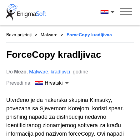
Skip
to
Hrvatski
content
Baza prijetnji
Malware
ForceCopy kradljivac
ForceCopy kradljivac
Do
Mezo.
Malware
,
kradljivci
. godine
Prevedi na:
Hrvatski
Utvrđeno je da hakerska skupina Kimsuky,
povezana sa Sjevernom Korejom, koristi spear-
phishing napade za distribuciju nedavno
identificiranog zlonamjernog softvera za krađu
informacija pod nazivom forceCopy. Ovi napadi