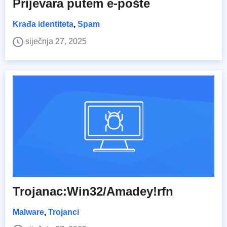
Prijevara putem e-pošte
Krađa identiteta
,
Spam
siječnja 27, 2025
Trojanac:Win32/Amadey!rfn
Malware
,
Trojanci