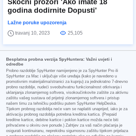
Skočni prozori 'Ako imate 18
godina dodirnite Dopusti'
Lažne poruke upozorenja
travanj 10, 2023
25,105
Besplatna probna verzija SpyHuntera: Važni uvjeti i
odredbe
Probno razdoblje SpyHunter namijenjeno je za SpyHunter Pro ili
SpyHunter za Mac i uključuje više uređaja (kako je navedeno u
promotivnim materijalima/stranici za kupnju) za jednokratno 7-dnevno
probno razdoblje, nudeći sveobuhvatnu funkcionalnost otkrivanja i
uklanjanja zlonamjernog softvera, visokoučinkovite zaštite za aktivnu
zaštitu vašeg sustava od prijetnji zlonamjernog softvera i pristup
našem timu za tehničku podršku putem SpyHunter HelpDeska.
Tijekom probnog razdoblja neće vam se naplatiti unaprijed, iako je za
aktivaciju probnog razdoblja potrebna kreditna kartica. (Prepaid
kreditne kartice, debitne kartice i poklon kartice možda neće biti
prihvaćene u okviru ove ponude.) Zahtjev za vaš način plaćanja je
osigurati kontinuiranu, neprekidnu sigurnosnu zaštitu tijekom prijelaza