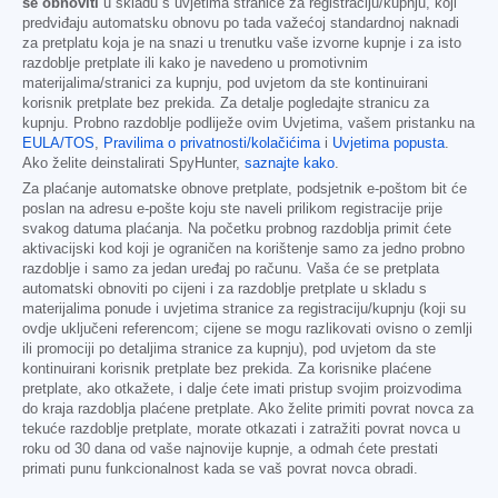
se obnoviti
u skladu s uvjetima stranice za registraciju/kupnju, koji
predviđaju automatsku obnovu po tada važećoj standardnoj naknadi
za pretplatu koja je na snazi u trenutku vaše izvorne kupnje i za isto
razdoblje pretplate ili kako je navedeno u promotivnim
materijalima/stranici za kupnju, pod uvjetom da ste kontinuirani
korisnik pretplate bez prekida. Za detalje pogledajte stranicu za
kupnju. Probno razdoblje podliježe ovim Uvjetima, vašem pristanku na
EULA/TOS
,
Pravilima o privatnosti/kolačićima
i
Uvjetima popusta
.
Ako želite deinstalirati SpyHunter,
saznajte kako
.
Za plaćanje automatske obnove pretplate, podsjetnik e-poštom bit će
poslan na adresu e-pošte koju ste naveli prilikom registracije prije
svakog datuma plaćanja. Na početku probnog razdoblja primit ćete
aktivacijski kod koji je ograničen na korištenje samo za jedno probno
razdoblje i samo za jedan uređaj po računu. Vaša će se pretplata
automatski obnoviti po cijeni i za razdoblje pretplate u skladu s
materijalima ponude i uvjetima stranice za registraciju/kupnju (koji su
ovdje uključeni referencom; cijene se mogu razlikovati ovisno o zemlji
ili promociji po detaljima stranice za kupnju), pod uvjetom da ste
kontinuirani korisnik pretplate bez prekida. Za korisnike plaćene
pretplate, ako otkažete, i dalje ćete imati pristup svojim proizvodima
do kraja razdoblja plaćene pretplate. Ako želite primiti povrat novca za
tekuće razdoblje pretplate, morate otkazati i zatražiti povrat novca u
roku od 30 dana od vaše najnovije kupnje, a odmah ćete prestati
primati punu funkcionalnost kada se vaš povrat novca obradi.