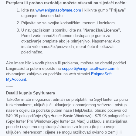
Pretplatu ili probno razdoblje možete otkazati na sljedeći način:
Idite na
www.enigmasoftware.com
i kliknite gumb
"Prijava"
u gornjem desnom kutu.
Prijavite se sa svojim korisničkim imenom i lozinkom.
U navigacijskom izborniku idite na
"Narudžba/Licence".
Pored vaše narudžbe/licence dostupan je gumb za
otkazivanje pretplate ako je primjenjivo. Napomena: Ako
imate više narudžbi/proizvoda, morat ćete ih otkazati
pojedinačno.
Ako imate bilo kakvih pitanja ili problema, možete se obratiti podršci
EnigmaSofta putem e-pošte na
support@enigmasoftware.com
ili
otvaranjem zahtjeva za podršku na web stranici
EnigmaSoft
MyAccount
.
------
Detalji kupnje SpyHuntera
Također imate mogućnost odmah se pretplatiti na SpyHunter za punu
funkcionalnost, uključujući uklanjanje zlonamjernog softvera i pristup
našem odjelu za podršku putem naše HelpDeska, obično počevši od
$49.98
polugodišnje (SpyHunter Basic Windows) i
$79.98
polugodišnje
(SpyHunter Pro Windows/SpyHunter za Mac) u skladu s materijalima
ponude i uvjetima registracije/stranice za kupnju (koji su ovdje
uključeni referencom; cijene se mogu razlikovati ovisno o zemlji ili