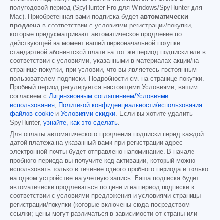
полугодовой период (SpyHunter Pro для Windows/SpyHunter для
Mac). Приобретенная вами подписка будет
автоматически
продлена
в соответствии с условиями регистрации/покупки,
которые предусматривают автоматическое продление по
действующей на момент вашей первоначальной покупки
стандартной абонентской плате на тот же период подписки или в
соответствии с условиями, указанными в материалах акции/на
странице покупки, при условии, что вы являетесь постоянным
пользователем подписки. Подробности см. на странице покупки.
Пробный период регулируется настоящими Условиями, вашим
согласием с
Лицензионным соглашением/Условиями
использования
,
Политикой конфиденциальности/использования
файлов cookie
и
Условиями скидки
. Если вы хотите удалить
SpyHunter,
узнайте, как это сделать
.
Для оплаты автоматического продления подписки перед каждой
датой платежа на указанный вами при регистрации адрес
электронной почты будет отправлено напоминание. В начале
пробного периода вы получите код активации, который можно
использовать только в течение одного пробного периода и только
на одном устройстве на учетную запись. Ваша подписка будет
автоматически продлеваться по цене и на период подписки в
соответствии с условиями предложения и условиями страницы
регистрации/покупки (которые включены сюда посредством
ссылки; цены могут различаться в зависимости от страны или