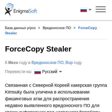
Skip
to
Русский
content
База данных угроз
Вредоносное ПО
ForceCopy
Stealer
ForceCopy Stealer
К
Mezo
году в
Вредоносное ПО
,
Вор
году
Перевести на:
Русский
Связанная с Северной Кореей хакерская группа
Kimsuky была уличена в использовании
фишинговых атак для распространения
недавно выявленного вредоносного ПО для