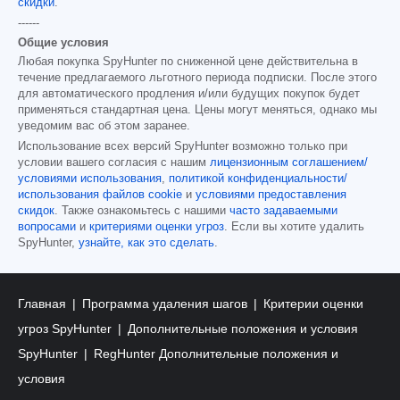
скидки
.
------
Общие условия
Любая покупка SpyHunter по сниженной цене действительна в
течение предлагаемого льготного периода подписки. После этого
для автоматического продления и/или будущих покупок будет
применяться стандартная цена. Цены могут меняться, однако мы
уведомим вас об этом заранее.
Использование всех версий SpyHunter возможно только при
условии вашего согласия с нашим
лицензионным соглашением/
условиями использования
,
политикой конфиденциальности/
использования файлов cookie
и
условиями предоставления
скидок
. Также ознакомьтесь с нашими
часто задаваемыми
вопросами
и
критериями оценки угроз
. Если вы хотите удалить
SpyHunter,
узнайте, как это сделать
.
Главная
Программа удаления шагов
Критерии оценки
угроз SpyHunter
Дополнительные положения и условия
SpyHunter
RegHunter Дополнительные положения и
условия