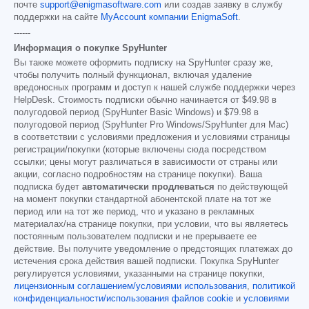
почте
support@enigmasoftware.com
или создав заявку в службу
поддержки на сайте
MyAccount компании EnigmaSoft
.
------
Информация о покупке SpyHunter
Вы также можете оформить подписку на SpyHunter сразу же,
чтобы получить полный функционал, включая удаление
вредоносных программ и доступ к нашей службе поддержки через
HelpDesk. Стоимость подписки обычно начинается от
$49.98
в
полугодовой период (SpyHunter Basic Windows) и
$79.98
в
полугодовой период (SpyHunter Pro Windows/SpyHunter для Mac)
в соответствии с условиями предложения и условиями страницы
регистрации/покупки (которые включены сюда посредством
ссылки; цены могут различаться в зависимости от страны или
акции, согласно подробностям на странице покупки). Ваша
подписка будет
автоматически продлеваться
по действующей
на момент покупки стандартной абонентской плате на тот же
период или на тот же период, что и указано в рекламных
материалах/на странице покупки, при условии, что вы являетесь
постоянным пользователем подписки и не прерываете ее
действие. Вы получите уведомление о предстоящих платежах до
истечения срока действия вашей подписки. Покупка SpyHunter
регулируется условиями, указанными на странице покупки,
лицензионным соглашением/условиями использования
,
политикой
конфиденциальности/использования файлов cookie
и
условиями