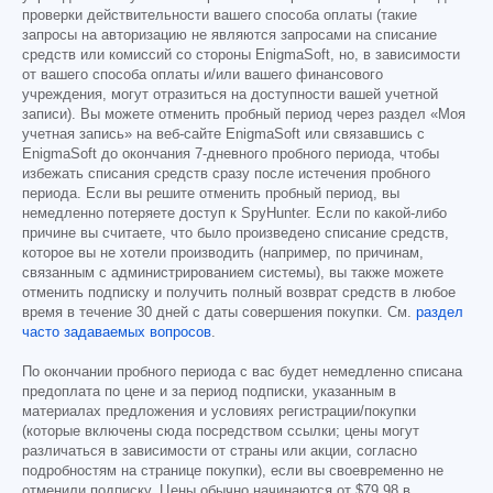
проверки действительности вашего способа оплаты (такие
запросы на авторизацию не являются запросами на списание
средств или комиссий со стороны EnigmaSoft, но, в зависимости
от вашего способа оплаты и/или вашего финансового
учреждения, могут отразиться на доступности вашей учетной
записи). Вы можете отменить пробный период через раздел «Моя
учетная запись» на веб-сайте EnigmaSoft или связавшись с
EnigmaSoft до окончания 7-дневного пробного периода, чтобы
избежать списания средств сразу после истечения пробного
периода. Если вы решите отменить пробный период, вы
немедленно потеряете доступ к SpyHunter. Если по какой-либо
причине вы считаете, что было произведено списание средств,
которое вы не хотели производить (например, по причинам,
связанным с администрированием системы), вы также можете
отменить подписку и получить полный возврат средств в любое
время в течение 30 дней с даты совершения покупки. См.
раздел
часто задаваемых вопросов
.
По окончании пробного периода с вас будет немедленно списана
предоплата по цене и за период подписки, указанным в
материалах предложения и условиях регистрации/покупки
(которые включены сюда посредством ссылки; цены могут
различаться в зависимости от страны или акции, согласно
подробностям на странице покупки), если вы своевременно не
отменили подписку. Цены обычно начинаются от
$79.98
в