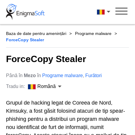
Skip
to
Română
content
Baza de date pentru amenințări
Programe malware
ForceCopy Stealer
ForceCopy Stealer
Până în
Mezo
în
Programe malware
,
Furători
Tradu in:
Română
Grupul de hacking legat de Coreea de Nord,
Kimsuky, a fost găsit folosind atacuri de tip spear-
phishing pentru a distribui un program malware
nou identificat de furt de informații, numit