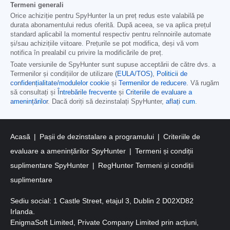
Termeni generali
Orice achiziție pentru SpyHunter la un preț redus este valabilă pe
durata abonamentului redus oferită. După aceea, se va aplica prețul
standard aplicabil la momentul respectiv pentru reînnoirile automate
și/sau achizițiile viitoare. Prețurile se pot modifica, deși vă vom
notifica în prealabil cu privire la modificările de preț.
Toate versiunile de SpyHunter sunt supuse acceptării de către dvs. a
Termenilor și condițiilor de utilizare
(EULA/TOS)
,
Politicii de
confidențialitate/modulelor cookie
și
Termenilor de reducere
. Vă rugăm
să consultați și
Întrebările frecvente
și
Criteriile de evaluare a
amenințărilor
. Dacă doriți să dezinstalați SpyHunter,
aflați cum
.
Acasă
Pașii de dezinstalare a programului
Criteriile de
evaluare a amenințărilor SpyHunter
Termeni și condiții
suplimentare SpyHunter
RegHunter Termeni și condiții
suplimentare
Sediu social: 1 Castle Street, etajul 3, Dublin 2 D02XD82
Irlanda.
EnigmaSoft Limited, Private Company Limited prin acțiuni,