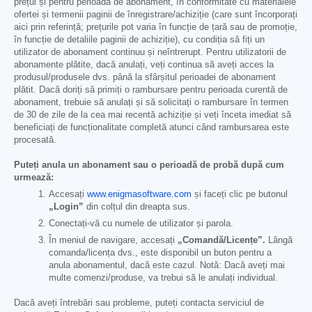
prețul și pentru perioada de abonament, în conformitate cu materialele
ofertei și termenii paginii de înregistrare/achiziție (care sunt încorporați
aici prin referință; prețurile pot varia în funcție de țară sau de promoție,
în funcție de detaliile paginii de achiziție), cu condiția să fiți un
utilizator de abonament continuu și neîntrerupt. Pentru utilizatorii de
abonamente plătite, dacă anulați, veți continua să aveți acces la
produsul/produsele dvs. până la sfârșitul perioadei de abonament
plătit. Dacă doriți să primiți o rambursare pentru perioada curentă de
abonament, trebuie să anulați și să solicitați o rambursare în termen
de 30 de zile de la cea mai recentă achiziție și veți înceta imediat să
beneficiați de funcționalitate completă atunci când rambursarea este
procesată.
Puteți anula un abonament sau o perioadă de probă după cum
urmează:
Accesați
www.enigmasoftware.com
și faceți clic pe butonul
„Login”
din colțul din dreapta sus.
Conectați-vă cu numele de utilizator și parola.
În meniul de navigare, accesați
„Comandă/Licențe”.
Lângă
comanda/licența dvs., este disponibil un buton pentru a
anula abonamentul, dacă este cazul. Notă: Dacă aveți mai
multe comenzi/produse, va trebui să le anulați individual.
Dacă aveți întrebări sau probleme, puteți contacta serviciul de