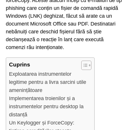
forceCopy. Aceste atacuri încep cu e-mailuri de tip
phishing care conțin un fișier de comandă rapidă
Windows (LNK) deghizat, făcut să arate ca un
document Microsoft Office sau PDF. Destinatari
nebănuiți care deschid fișierul fără să știe
declanșează o reacție în lanț care execută
comenzi rău intenționate.
Cuprins
Exploatarea instrumentelor
legitime pentru a livra sarcini utile
amenințătoare
Implementarea troienilor și a
instrumentelor pentru desktop la
distanță
Un Keylogger și ForceCopy: