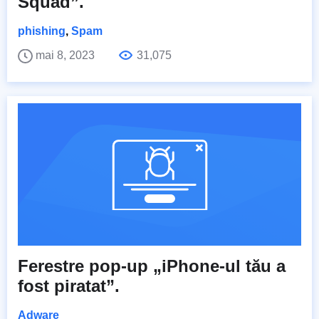
Squad”.
phishing
,
Spam
mai 8, 2023
31,075
Ferestre pop-up „iPhone-ul tău a
fost piratat”.
Adware