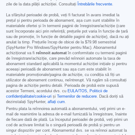
zile de la data plății achiziției. Consultați
Întrebările frecvente
.
La sfârșitul perioadei de probă, veți fi facturat în avans imediat la
prețul și pentru perioada de abonament, așa cum sunt stabilite în
materialele ofertei și în termenii paginii de înregistrare/achiziție (care
sunt încorporate aici prin referință; prețurile pot varia în funcție de țară
sau de promoție, în funcție de detaliile paginii de achiziție), dacă nu ați
anulat la timp. Prețurile încep de obicei de la
$79.98
semestrial
(SpyHunter Pro Windows/SpyHunter pentru Mac). Abonamentul
achiziționat va fi
reînnoit automat
în conformitate cu termenii paginii
de înregistrare/achiziție, care prevăd reînnoiri automate la taxa de
abonament standard aplicabilă la momentul achiziției inițiale și pentru
aceeași perioadă de abonament sau așa cum este stabilit în
materialele promoționale/pagina de achiziție, cu condiția să fiți un
utilizator de abonament continuu, neîntrerupt. Vă rugăm să consultați
pagina de achiziție pentru detalii. Perioada de probă este supusă
acestor Termeni, acordului dvs. cu
EULA/TOS
,
Politicii de
confidențialitate/cookie-uri
și
Termenilor de reducere
. Dacă doriți să
dezinstalați SpyHunter,
aflați cum
.
Pentru plata la reînnoirea automată a abonamentului, veți primi un e-
mail de reamintire la adresa de e-mail furnizată la înregistrare, înainte
de fiecare dată de plată. La începutul perioadei de probă, veți primi un
cod de activare limitat la o singură perioadă de probă și pentru un
singur dispozitiv per cont. Abonamentul dvs. se va reînnoi automat la