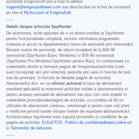
asistență EnigmaSoft prin e-mail la adresa
support@enigmasoftware.com
sau deschizând un tichet de asistență
pe site-ul
MyAccount al EnigmaSoft
.
------
Detalii despre achiziția SpyHunter
De asemenea, aveți opțiunea de a vă abona imediat la SpyHunter
pentru funcționalitate completă, inclusiv eliminarea programelor
malware și acces la departamentul nostru de asistență prin intermediul
Biroului nostru de asistență, de obicei începând de la
$49.98
semestrial (SpyHunter Basic Windows) și
$79.98
semestrial
(SpyHunter Pro Windows/SpyHunter pentru Mac), în conformitate cu
materialele ofertei și termenii paginii de înregistrare/achiziție (care
sunt încorporați aici prin referință; prețurile pot varia în funcție de țară
sau de promoție, în funcție de detaliile paginii de achiziție).
Abonamentul dvs. se va
reînnoi automat
la taxa de abonament
standard aplicabilă la momentul achiziției inițiale a abonamentului și
pentru aceeași perioadă de abonament sau așa cum este stabilit în
materialele promoționale/pagina de achiziție, cu condiția să fiți un
utilizator de abonament continuu, neîntrerupt și pentru care veți primi
o notificare privind taxele viitoare înainte de expirarea abonamentului.
Achiziționarea SpyHunter este supusă termenilor și condițiilor de pe
pagina de achiziție,
EULA/TOS
,
Politicii de confidențialitate/cookie-uri
și
Termenilor de reducere
.
------