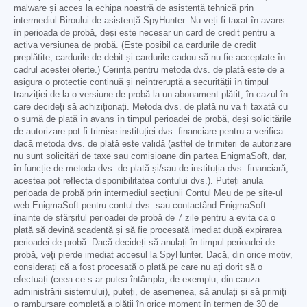
malware și acces la echipa noastră de asistență tehnică prin
intermediul Biroului de asistență SpyHunter. Nu veți fi taxat în avans
în perioada de probă, deși este necesar un card de credit pentru a
activa versiunea de probă. (Este posibil ca cardurile de credit
preplătite, cardurile de debit și cardurile cadou să nu fie acceptate în
cadrul acestei oferte.) Cerința pentru metoda dvs. de plată este de a
asigura o protecție continuă și neîntreruptă a securității în timpul
tranziției de la o versiune de probă la un abonament plătit, în cazul în
care decideți să achiziționați. Metoda dvs. de plată nu va fi taxată cu
o sumă de plată în avans în timpul perioadei de probă, deși solicitările
de autorizare pot fi trimise instituției dvs. financiare pentru a verifica
dacă metoda dvs. de plată este validă (astfel de trimiteri de autorizare
nu sunt solicitări de taxe sau comisioane din partea EnigmaSoft, dar,
în funcție de metoda dvs. de plată și/sau de instituția dvs. financiară,
acestea pot reflecta disponibilitatea contului dvs.). Puteți anula
perioada de probă prin intermediul secțiunii Contul Meu de pe site-ul
web EnigmaSoft pentru contul dvs. sau contactând EnigmaSoft
înainte de sfârșitul perioadei de probă de 7 zile pentru a evita ca o
plată să devină scadentă și să fie procesată imediat după expirarea
perioadei de probă. Dacă decideți să anulați în timpul perioadei de
probă, veți pierde imediat accesul la SpyHunter. Dacă, din orice motiv,
considerați că a fost procesată o plată pe care nu ați dorit să o
efectuați (ceea ce s-ar putea întâmpla, de exemplu, din cauza
administrării sistemului), puteți, de asemenea, să anulați și să primiți
o rambursare completă a plății în orice moment în termen de 30 de