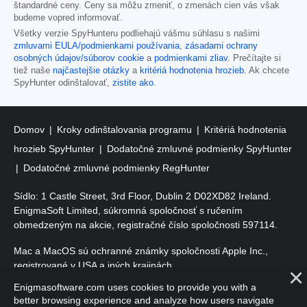
štandardné ceny. Ceny sa môžu zmeniť, o zmenách cien vás však
budeme vopred informovať.
Všetky verzie SpyHunteru podliehajú vášmu súhlasu s našimi
zmluvami EULA/podmienkami používania
,
zásadami ochrany
osobných údajov/súborov cookie
a
podmienkami zliav
. Prečítajte si
tiež naše
najčastejšie otázky
a
kritériá hodnotenia hrozieb
. Ak chcete
SpyHunter odinštalovať,
zistite ako
.
Domov
Kroky odinštalovania programu
Kritériá hodnotenia
hrozieb SpyHunter
Dodatočné zmluvné podmienky SpyHunter
Dodatočné zmluvné podmienky RegHunter
Sídlo: 1 Castle Street, 3rd Floor, Dublin 2 D02XD82 Ireland.
EnigmaSoft Limited, súkromná spoločnosť s ručením
obmedzeným na akcie, registračné číslo spoločnosti 597114.
Mac a MacOS sú ochranné známky spoločnosti Apple Inc.,
registrované v USA a iných krajinách.
Enigmasoftware.com uses cookies to provide you with a
Copyright 2016-2026. EnigmaSoft Ltd. Všetky práva vyhradené.
better browsing experience and analyze how users navigate