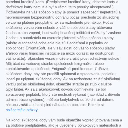
potrebná kreditná karta. (Predplatené kreditné karty, debetné karty a
darčekové karty nemusia byť v rámci tejto ponuky akceptované.)
Požiadavka na váš spôsob platby je pomôcť zabezpečiť nepretržitú a
neprerušovanú bezpečnostnú ochranu počas prechodu zo skúšobnej
verzie na platené predplatné, ak sa rozhodnete pre nákup. Počas
skúšobnej verzie vám nebude z vášho spôsobu platby účtovaná
žiadna platba vopred, hoci vašej finančnej inštitúcii môžu byť zaslané
žiadosti o autorizáciu na overenie platnosti vášho spôsobu platby
(takéto autorizačné odoslania nie sú žiadosťami o poplatky od
spoločnosti EnigmaSoft, ale v závislosti od vášho spôsobu platby
a/alebo vašej finančnej inštitúcie sa môžu odrážať na dostupnosti
vášho účtu). Skúšobnú verziu môžete zrušiť prostredníctvom sekcie
Môj účet na webovej stránke spoločnosti EnigmaSoft alebo
kontaktovaním spoločnosti EnigmaSoft pred koncom 7-dňovej
skúšobnej doby, aby ste predišli splatnosti a spracovaniu poplatku
ihneď po uplynutí skúšobnej doby. Ak sa rozhodnete zrušiť skúšobnú
verziu počas skúšobnej doby, okamžite stratíte prístup k službe
SpyHunter. Ak sa z akéhokoľvek dôvodu domnievate, že bol
spracovaný poplatok, ktorý ste nechceli vykonať (napríklad z dôvodu
administrácie systému), môžete kedykoľvek do 30 dní od dátumu
nákupu zrušiť a získať plnú náhradu za poplatok. Pozrite si
najčastejšie otázky
.
Na konci skúšobnej doby vám bude okamžite vopred účtovaná cena a
za obdobie predplatného, ako je uvedené v ponukových materiáloch a