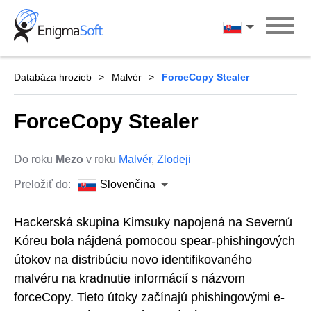
Skip
to
Slovenčina
content
Databáza hrozieb
Malvér
ForceCopy Stealer
ForceCopy Stealer
Do roku
Mezo
v roku
Malvér
,
Zlodeji
Preložiť do:
Slovenčina
Hackerská skupina Kimsuky napojená na Severnú
Kóreu bola nájdená pomocou spear-phishingových
útokov na distribúciu novo identifikovaného
malvéru na kradnutie informácií s názvom
forceCopy. Tieto útoky začínajú phishingovými e-