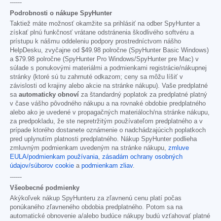
------
Podrobnosti o nákupe SpyHunter
Taktiež máte možnosť okamžite sa prihlásiť na odber SpyHunter a
získať plnú funkčnosť vrátane odstránenia škodlivého softvéru a
prístupu k nášmu oddeleniu podpory prostredníctvom nášho
HelpDesku, zvyčajne od
$49.98
polročne (SpyHunter Basic Windows)
a
$79.98
polročne (SpyHunter Pro Windows/SpyHunter pre Mac) v
súlade s ponukovými materiálmi a podmienkami registrácie/nákupnej
stránky (ktoré sú tu zahrnuté odkazom; ceny sa môžu líšiť v
závislosti od krajiny alebo akcie na stránke nákupu). Vaše predplatné
sa
automaticky obnoví
za štandardný poplatok za predplatné platný
v čase vášho pôvodného nákupu a na rovnaké obdobie predplatného
alebo ako je uvedené v propagačných materiáloch/na stránke nákupu,
za predpokladu, že ste nepretržitým používateľom predplatného a v
prípade ktorého dostanete oznámenie o nadchádzajúcich poplatkoch
pred uplynutím platnosti predplatného. Nákup SpyHunter podlieha
zmluvným podmienkam uvedeným na stránke nákupu,
zmluve
EULA/podmienkam používania
,
zásadám ochrany osobných
údajov/súborov cookie
a
podmienkam zliav
.
------
Všeobecné podmienky
Akýkoľvek nákup SpyHunteru za zľavnenú cenu platí počas
ponúkaného zľavneného obdobia predplatného. Potom sa na
automatické obnovenie a/alebo budúce nákupy budú vzťahovať platné