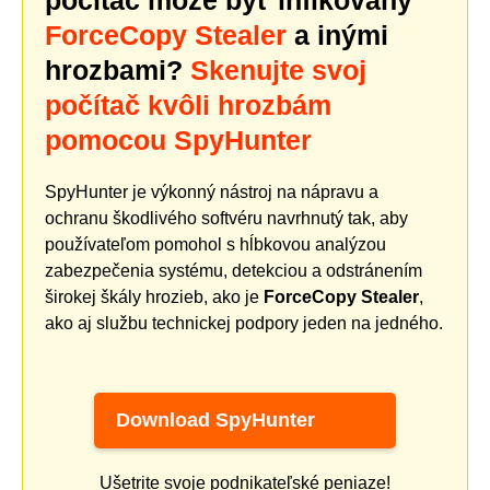
počítač môže byť infikovaný
ForceCopy Stealer
a inými
hrozbami?
Skenujte svoj
počítač kvôli hrozbám
pomocou SpyHunter
SpyHunter je výkonný nástroj na nápravu a
ochranu škodlivého softvéru navrhnutý tak, aby
používateľom pomohol s hĺbkovou analýzou
zabezpečenia systému, detekciou a odstránením
širokej škály hrozieb, ako je
ForceCopy Stealer
,
ako aj službu technickej podpory jeden na jedného.
Download SpyHunter
Ušetrite svoje podnikateľské peniaze!