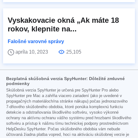
Vyskakovacie okná „Ak máte 18
rokov, klepnite na...
Falošné varovné správy
apríla 10, 2023
25,105
Bezplatná skúšobná verzia SpyHunter: Dôležité zmluvné
podmienky
Skúšobná verzia SpyHunter je určená pre SpyHunter Pro alebo
SpyHunter pre Mac a zahŕňa viacero zariadení (ako je uvedené v
propagačných materiáloch/na stránke nákupu) počas jednorazového
7-dňového skúšobného obdobia, ktoré ponúka komplexnú funkciu
detekcie a odstraňovania škodlivého softvéru, vysoko výkonné
ochrany na aktívnu ochranu vášho systému pred hrozbami škodlivého
softvéru a prístup k nášmu tímu technickej podpory prostredníctvom
HelpDesku SpyHunter. Počas skúšobného obdobia vám nebude
účtovaná žiadna platba vopred, hoci na aktiváciu skúšobnej verzie je