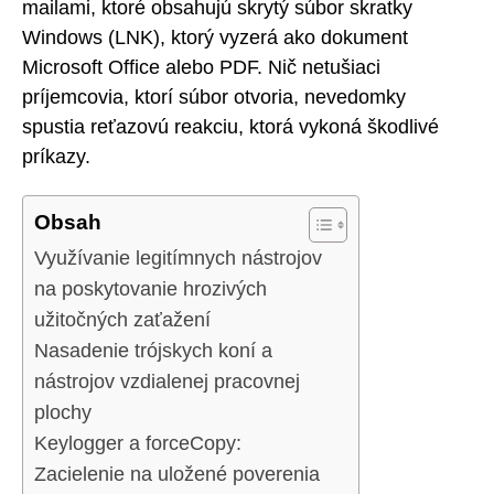
mailami, ktoré obsahujú skrytý súbor skratky
Windows (LNK), ktorý vyzerá ako dokument
Microsoft Office alebo PDF. Nič netušiaci
príjemcovia, ktorí súbor otvoria, nevedomky
spustia reťazovú reakciu, ktorá vykoná škodlivé
príkazy.
Obsah
Využívanie legitímnych nástrojov
na poskytovanie hrozivých
užitočných zaťažení
Nasadenie trójskych koní a
nástrojov vzdialenej pracovnej
plochy
Keylogger a forceCopy:
Zacielenie na uložené poverenia