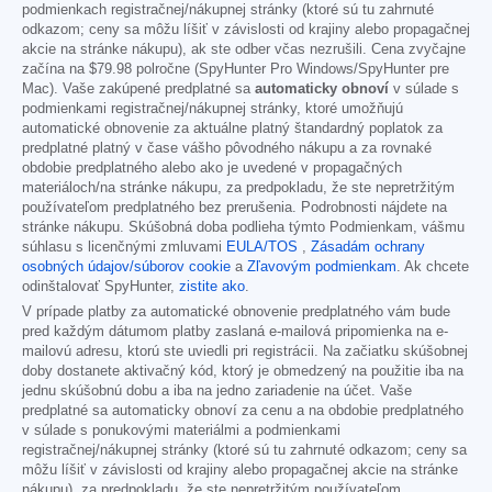
podmienkach registračnej/nákupnej stránky (ktoré sú tu zahrnuté
odkazom; ceny sa môžu líšiť v závislosti od krajiny alebo propagačnej
akcie na stránke nákupu), ak ste odber včas nezrušili. Cena zvyčajne
začína na
$79.98
polročne (SpyHunter Pro Windows/SpyHunter pre
Mac). Vaše zakúpené predplatné sa
automaticky obnoví
v súlade s
podmienkami registračnej/nákupnej stránky, ktoré umožňujú
automatické obnovenie za aktuálne platný štandardný poplatok za
predplatné platný v čase vášho pôvodného nákupu a za rovnaké
obdobie predplatného alebo ako je uvedené v propagačných
materiáloch/na stránke nákupu, za predpokladu, že ste nepretržitým
používateľom predplatného bez prerušenia. Podrobnosti nájdete na
stránke nákupu. Skúšobná doba podlieha týmto Podmienkam, vášmu
súhlasu s licenčnými zmluvami
EULA/TOS
,
Zásadám ochrany
osobných údajov/súborov cookie
a
Zľavovým podmienkam
. Ak chcete
odinštalovať SpyHunter,
zistite ako
.
V prípade platby za automatické obnovenie predplatného vám bude
pred každým dátumom platby zaslaná e-mailová pripomienka na e-
mailovú adresu, ktorú ste uviedli pri registrácii. Na začiatku skúšobnej
doby dostanete aktivačný kód, ktorý je obmedzený na použitie iba na
jednu skúšobnú dobu a iba na jedno zariadenie na účet. Vaše
predplatné sa automaticky obnoví za cenu a na obdobie predplatného
v súlade s ponukovými materiálmi a podmienkami
registračnej/nákupnej stránky (ktoré sú tu zahrnuté odkazom; ceny sa
môžu líšiť v závislosti od krajiny alebo propagačnej akcie na stránke
nákupu), za predpokladu, že ste nepretržitým používateľom