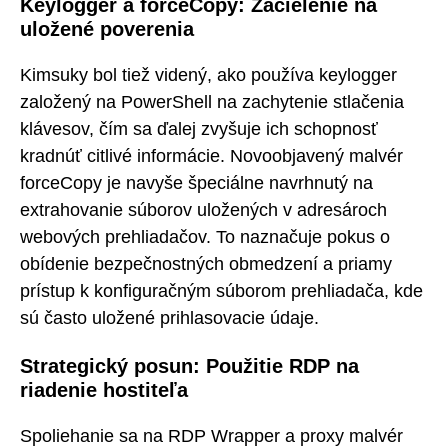
Keylogger a forceCopy: Zacielenie na
uložené poverenia
Kimsuky bol tiež videný, ako používa keylogger
založený na PowerShell na zachytenie stlačenia
klávesov, čím sa ďalej zvyšuje ich schopnosť
kradnúť citlivé informácie. Novoobjavený malvér
forceCopy je navyše špeciálne navrhnutý na
extrahovanie súborov uložených v adresároch
webových prehliadačov. To naznačuje pokus o
obídenie bezpečnostných obmedzení a priamy
prístup k konfiguračným súborom prehliadača, kde
sú často uložené prihlasovacie údaje.
Strategický posun: Použitie RDP na
riadenie hostiteľa
Spoliehanie sa na RDP Wrapper a proxy malvér