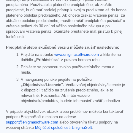
predplatného. Používatelia plateného predplatného, ak zrušíte
predplatné, budú mať naďalej prístup k svojim produktom až do konca
plateného obdobia predplatného. Ak chcete získať vrátenie peňazí za
aktuálne obdobie predplatného, musíte zrušiť predplatné a požiadať o
vrátenie peňazí do 30 dní od vášho posledného nákupu a po
spracovaní vrátenia peňazí okamžite prestanete mať prístup k plnej
funkčnosti.
Predplatné alebo skúšobnú verziu môžete zrušiť nasledovne:
Prejdite na stránku
www.enigmasoftware.com
a kliknite na
tlačidlo
„Prihlásiť sa“
v pravom hornom rohu.
Prihláste sa pomocou svojho používateľského mena a
hesla.
V navigačnej ponuke prejdite na
položku
„Objednávka/Licencie“.
Vedľa vašej objednávky/licencie je
k dispozícii tlačidlo na zrušenie predplatného, ak je to
relevantné. Poznámka: Ak máte viacero
objednávok/produktov, budete ich musieť zrušiť jednotlivo.
V prípade akýchkoľvek otázok alebo problémov môžete kontaktovať
podporu EnigmaSoft e-mailom na adrese
support@enigmasoftware.com
alebo otvorením tiketu podpory na
webovej stránke
Môj účet spoločnosti EnigmaSoft
.