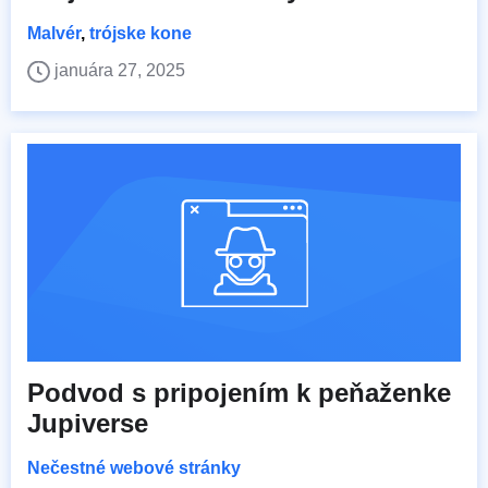
Malvér
,
trójske kone
januára 27, 2025
Podvod s pripojením k peňaženke
Jupiverse
Nečestné webové stránky