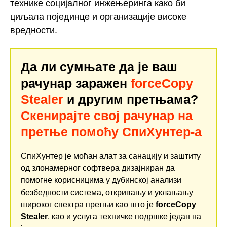
технике социјалног инжењеринга како би
циљала појединце и организације високе
вредности.
Да ли сумњате да је ваш
рачунар заражен
forceCopy
Stealer
и другим претњама?
Скенирајте свој рачунар на
претње помоћу СпиХунтер-а
СпиХунтер је моћан алат за санацију и заштиту
од злонамерног софтвера дизајниран да
помогне корисницима у дубинској анализи
безбедности система, откривању и уклањању
широког спектра претњи као што је
forceCopy
Stealer
, као и услуга техничке подршке један на