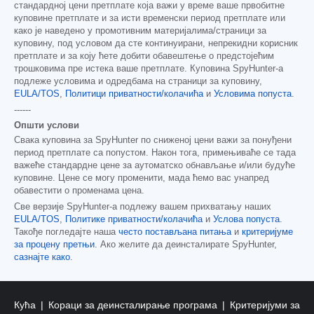
стандардној цени претплате која важи у време ваше првобитне
куповине претплате и за исти временски период претплате или
како је наведено у промотивним материјалима/страници за
куповину, под условом да сте континуирани, непрекидни корисник
претплате и за коју ћете добити обавештење о предстојећим
трошковима пре истека ваше претплате. Куповина SpyHunter-а
подлеже условима и одредбама на страници за куповину,
EULA/TOS
,
Политици приватности/колачића
и
Условима попуста
.
------
Општи услови
Свака куповина за SpyHunter по сниженој цени важи за понуђени
период претплате са попустом. Након тога, примењиваће се тада
важеће стандардне цене за аутоматско обнављање и/или будуће
куповине. Цене се могу променити, мада ћемо вас унапред
обавестити о променама цена.
Све верзије SpyHunter-а подлежу вашем прихватању наших
EULA/TOS
,
Политике приватности/колачића
и
Услова попуста
.
Такође погледајте наша
често постављана питања
и
критеријуме
за процену претњи
. Ако желите да деинсталирате SpyHunter,
сазнајте како
.
Кућа
Кораци за деинсталирање програма
Критеријуми за