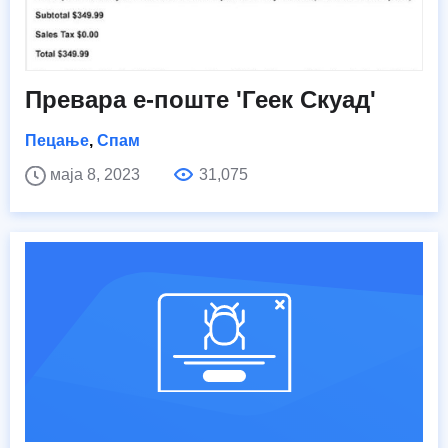
Превара е-поште 'Геек Скуад'
Пецање
,
Спам
маја 8, 2023
31,075