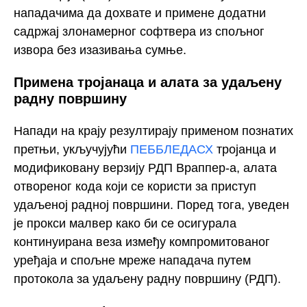
нападачима да дохвате и примене додатни
садржај злонамерног софтвера из спољног
извора без изазивања сумње.
Примена тројанаца и алата за удаљену
радну површину
Напади на крају резултирају применом познатих
претњи, укључујући
ПЕББЛЕДАСХ
тројанца и
модификовану верзију РДП Враппер-а, алата
отвореног кода који се користи за приступ
удаљеној радној површини. Поред тога, уведен
је прокси малвер како би се осигурала
континуирана веза између компромитованог
уређаја и спољне мреже нападача путем
протокола за удаљену радну површину (РДП).