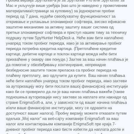
Пробна верзија SpyHunter-а је за SpyHunter Pro или SpyHunter за
Mac и укључује више уређаја (као што је наведено у промотивним
материјалима/страници за куповину) за једнократни пробни
период од 7 дана, нудећи свеобухватну функционалност за
откривање и уклањање злонамерног софтвера, високо ефикасне
заштитне механизме за активну заштиту вашег система од
претњи злонамерног софтвера и приступ нашем тиму за техничку
подршку путем SpyHunter HelpDesk-а. Неће вам бити наплаћено
унапред током пробног периода, иако је за активирање пробног
периода потребна кредитна картица. (Претплаћене кредитне
картице, дебитне картице и поклон картице можда неће бити
прихваћене у оквиру ове понуде.) Захтев за ваш начин плаћања је
да помогне у обезбеђивању континуиране, непрекидне
безбедносне заштите током преласка са пробног периода на
плаћену претплату, ако одлучите да купите. Ваш начин плаћања
неће бити наплаћен унапред током пробног периода, иако захтеви
за ауторизацију могу бити послати вашој финансијској институцији
како би се проверило да ли је ваш начин плаћања важећи (такве
подношења ауторизације нису захтеви за наплате или накнаде од
стране EnigmaSoft-а, али, у зависности од вашег начина плаћања
и/или ваше финансијске институције, могу се одразити на
доступност вашег налога). Пробну верзију можете отказати путем
одељка „Мој налог“ на веб-сајту компаније EnigmaSoft за ваш
налог или контактирањем компаније EnigmaSoft пре краја 7-
дневног пробног периода како бисте избегли да наплата доспе и