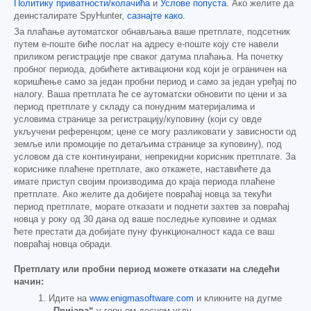
Политику приватности/колачића
и
Услове попуста
. Ако желите да
деинсталирате SpyHunter,
сазнајте како
.
За плаћање аутоматског обнављања ваше претплате, подсетник
путем е-поште биће послат на адресу е-поште коју сте навели
приликом регистрације пре сваког датума плаћања. На почетку
пробног периода, добићете активациони код који је ограничен на
коришћење само за један пробни период и само за један уређај по
налогу. Ваша претплата ће се аутоматски обновити по цени и за
период претплате у складу са понудним материјалима и
условима странице за регистрацију/куповину (који су овде
укључени референцом; цене се могу разликовати у зависности од
земље или промоције по детаљима странице за куповину), под
условом да сте континуирани, непрекидни корисник претплате. За
кориснике плаћене претплате, ако откажете, наставићете да
имате приступ својим производима до краја периода плаћене
претплате. Ако желите да добијете повраћај новца за текући
период претплате, морате отказати и поднети захтев за повраћај
новца у року од 30 дана од ваше последње куповине и одмах
ћете престати да добијате пуну функционалност када се ваш
повраћај новца обради.
Претплату или пробни период можете отказати на следећи
начин:
Идите на
www.enigmasoftware.com
и кликните на дугме
„Пријава“
у горњем десном углу.