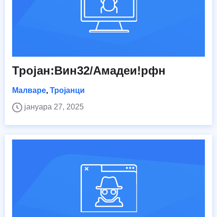
Тројан:Вин32/Амадеи!рфн
Малваре
,
Тројанци
јануара 27, 2025