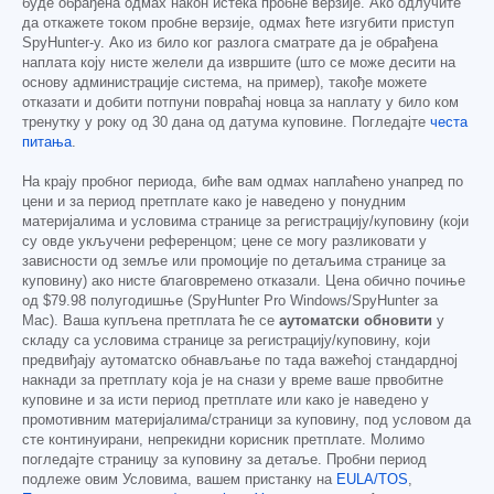
буде обрађена одмах након истека пробне верзије. Ако одлучите
да откажете током пробне верзије, одмах ћете изгубити приступ
SpyHunter-у. Ако из било ког разлога сматрате да је обрађена
наплата коју нисте желели да извршите (што се може десити на
основу администрације система, на пример), такође можете
отказати и добити потпуни повраћај новца за наплату у било ком
тренутку у року од 30 дана од датума куповине. Погледајте
честа
питања
.
На крају пробног периода, биће вам одмах наплаћено унапред по
цени и за период претплате како је наведено у понудним
материјалима и условима странице за регистрацију/куповину (који
су овде укључени референцом; цене се могу разликовати у
зависности од земље или промоције по детаљима странице за
куповину) ако нисте благовремено отказали. Цена обично почиње
од
$79.98
полугодишње (SpyHunter Pro Windows/SpyHunter за
Mac). Ваша купљена претплата ће се
аутоматски обновити
у
складу са условима странице за регистрацију/куповину, који
предвиђају аутоматско обнављање по тада важећој стандардној
накнади за претплату која је на снази у време ваше првобитне
куповине и за исти период претплате или како је наведено у
промотивним материјалима/страници за куповину, под условом да
сте континуирани, непрекидни корисник претплате. Молимо
погледајте страницу за куповину за детаље. Пробни период
подлеже овим Условима, вашем пристанку на
EULA/TOS
,