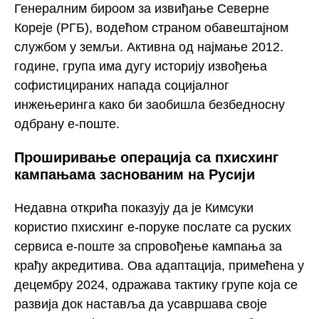
Генералним бироом за извиђање Северне
Кореје (РГБ), водећом страном обавештајном
службом у земљи. Активна од најмање 2012.
године, група има дугу историју извођења
софистицираних напада социјалног
инжењеринга како би заобишла безбедносну
одбрану е-поште.
Проширивање операција са пхисхинг
кампањама заснованим на Русији
Недавна открића показују да је Кимсуки
користио пхисхинг е-поруке послате са руских
сервиса е-поште за спровођење кампања за
крађу акредитива. Ова адаптација, примећена у
децембру 2024, одражава тактику групе која се
развија док наставља да усавршава своје