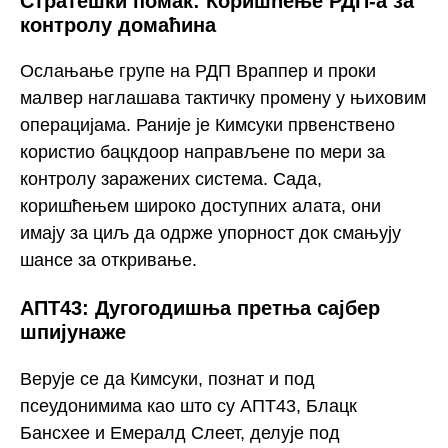
Стратешки помак: Коришћење РДП-а за
контролу домаћина
Ослањање групе на РДП Враппер и проки
малвер наглашава тактичку промену у њиховим
операцијама. Раније је Кимсуки првенствено
користио бацкдоор направљене по мери за
контролу заражених система. Сада,
коришћењем широко доступних алата, они
имају за циљ да одрже упорност док смањују
шансе за откривање.
АПТ43: Дугогодишња претња сајбер
шпијунаже
Верује се да Кимсуки, познат и под
псеудонимима као што су АПТ43, Блацк
Бансхее и Емералд Слеет, делује под