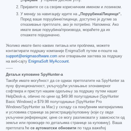
Пријавите се са својим корисничким именом и лозинком.
У менију за навигацију идите на
„Поруџбина/Лиценце“.
Поред ваше поруџбине/лиценце, доступно је дугме за
отказивање претплате, ако је потребно. Напомена: Ако
имате више поруџбина/производа, мораћете да их
откажете појединачно.
Уколико имате било каквих питања или проблема, можете
контактирати подршку компаније EnigmaSoft путем е-поште на
support@enigmasoftware.com
или отварањем захтева за подршку
на веб-сајту
EnigmaSoft MyAccount
.
------
Детаљи куповине SpyHunter-а
Такође имате могућност да се одмах претплатите на SpyHunter за
пуну функционалност, укључујући уклањање злонамерног
софтвера и приступ нашем одељењу за подршку путем нашег
HelpDesk-а, обично по цени од
$49.98
полугодишње (SpyHunter
Basic Windows) и
$79.98
полугодишње (SpyHunter Pro
Windows/SpyHunter за Mac) у складу са понуђеним материјалима
и условима странице за регистрацију/куповину (који су овде
укључени референцом; цене се могу разликовати у зависности од
земље или промоције по детаљима странице за куповину). Ваша
претплата ће
се аутоматски обновити
по тада важећој