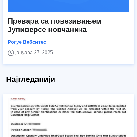
Превара са повезивањем
Јупиверсе новчаника
Рогуе Вебситес
јануара 27, 2025
Најгледанији