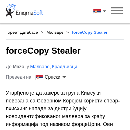
Skip
to
Српски
content
Тхреат Датабасе
Малваре
forceCopy Stealer
forceCopy Stealer
До
Mezo.
у
Малваре
,
Крадљивци
Преведи на:
Српски
Утврђено је да хакерска група Кимсуки
повезана са Северном Корејом користи спеар-
пхисхинг нападе за дистрибуцију
новоидентификованог малвера за крађу
информација под називом форцеЦопи. Ови