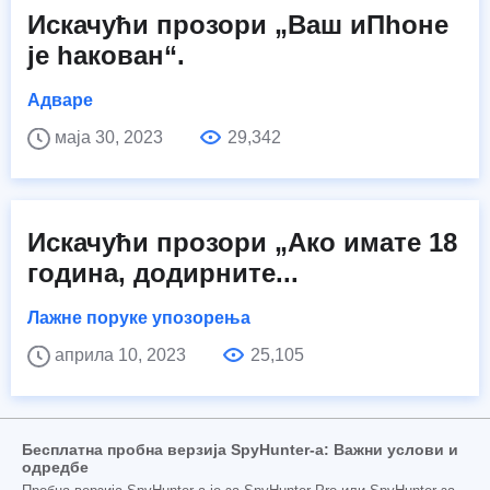
Искачући прозори „Ваш иПһоне
је һакован“.
Адваре
маја 30, 2023
29,342
Искачући прозори „Ако имате 18
година, додирните...
Лажне поруке упозорења
априла 10, 2023
25,105
Бесплатна пробна верзија SpyHunter-а: Важни услови и
одредбе