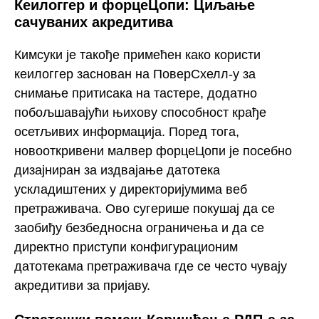
Кеилоггер и форцеЦопи: Циљање
сачуваних акредитива
Кимсуки је такође примећен како користи
кеилоггер заснован на ПоверСхелл-у за
снимање притисака на тастере, додатно
побољшавајући њихову способност крађе
осетљивих информација. Поред тога,
новооткривени малвер форцеЦопи је посебно
дизајниран за издвајање датотека
ускладиштених у директоријумима веб
претраживача. Ово сугерише покушај да се
заобиђу безбедносна ограничења и да се
директно приступи конфигурационим
датотекама претраживача где се често чувају
акредитиви за пријаву.