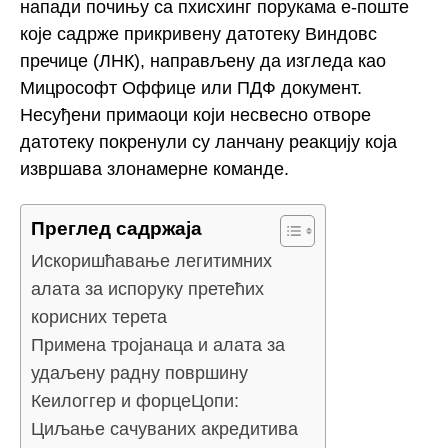
напади почињу са пхисхинг порукама е-поште
које садрже прикривену датотеку Виндовс
пречице (ЛНК), направљену да изгледа као
Мицрософт Оффице или ПДФ документ.
Несуђени примаоци који несвесно отворе
датотеку покренули су ланчану реакцију која
извршава злонамерне команде.
Преглед садржаја
Искоришћавање легитимних
алата за испоруку претећих
корисних терета
Примена тројанаца и алата за
удаљену радну површину
Кеилоггер и форцеЦопи:
Циљање сачуваних акредитива