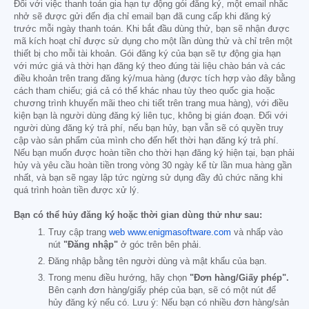
Đối với việc thanh toán gia hạn tự động gói đăng ký, một email nhắc
nhở sẽ được gửi đến địa chỉ email bạn đã cung cấp khi đăng ký
trước mỗi ngày thanh toán. Khi bắt đầu dùng thử, bạn sẽ nhận được
mã kích hoạt chỉ được sử dụng cho một lần dùng thử và chỉ trên một
thiết bị cho mỗi tài khoản. Gói đăng ký của bạn sẽ tự động gia hạn
với mức giá và thời hạn đăng ký theo đúng tài liệu chào bán và các
điều khoản trên trang đăng ký/mua hàng (được tích hợp vào đây bằng
cách tham chiếu; giá cả có thể khác nhau tùy theo quốc gia hoặc
chương trình khuyến mãi theo chi tiết trên trang mua hàng), với điều
kiện bạn là người dùng đăng ký liên tục, không bị gián đoạn. Đối với
người dùng đăng ký trả phí, nếu bạn hủy, bạn vẫn sẽ có quyền truy
cập vào sản phẩm của mình cho đến hết thời hạn đăng ký trả phí.
Nếu bạn muốn được hoàn tiền cho thời hạn đăng ký hiện tại, bạn phải
hủy và yêu cầu hoàn tiền trong vòng 30 ngày kể từ lần mua hàng gần
nhất, và bạn sẽ ngay lập tức ngừng sử dụng đầy đủ chức năng khi
quá trình hoàn tiền được xử lý.
Bạn có thể hủy đăng ký hoặc thời gian dùng thử như sau:
Truy cập trang
web www.enigmasoftware.com
và nhấp vào
nút
"Đăng nhập"
ở góc trên bên phải.
Đăng nhập bằng tên người dùng và mật khẩu của bạn.
Trong menu điều hướng, hãy chọn
"Đơn hàng/Giấy phép".
Bên cạnh đơn hàng/giấy phép của bạn, sẽ có một nút để
hủy đăng ký nếu có. Lưu ý: Nếu bạn có nhiều đơn hàng/sản