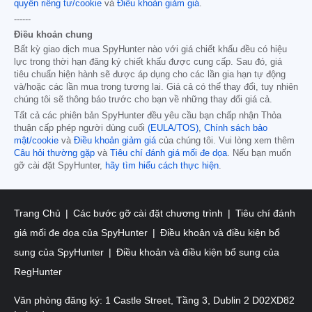
quyền riêng tư/cookie
và
Điều khoản giảm giá
.
------
Điều khoản chung
Bất kỳ giao dịch mua SpyHunter nào với giá chiết khấu đều có hiệu
lực trong thời hạn đăng ký chiết khấu được cung cấp. Sau đó, giá
tiêu chuẩn hiện hành sẽ được áp dụng cho các lần gia hạn tự động
và/hoặc các lần mua trong tương lai. Giá cả có thể thay đổi, tuy nhiên
chúng tôi sẽ thông báo trước cho bạn về những thay đổi giá cả.
Tất cả các phiên bản SpyHunter đều yêu cầu bạn chấp nhận Thỏa
thuận cấp phép người dùng cuối
(EULA/TOS)
,
Chính sách bảo
mật/cookie
và
Điều khoản giảm giá
của chúng tôi. Vui lòng xem thêm
Câu hỏi thường gặp
và
Tiêu chí đánh giá mối đe dọa
. Nếu bạn muốn
gỡ cài đặt SpyHunter,
hãy tìm hiểu cách thực hiện
.
Trang Chủ
Các bước gỡ cài đặt chương trình
Tiêu chí đánh
giá mối đe dọa của SpyHunter
Điều khoản và điều kiện bổ
sung của SpyHunter
Điều khoản và điều kiện bổ sung của
RegHunter
Văn phòng đăng ký: 1 Castle Street, Tầng 3, Dublin 2 D02XD82