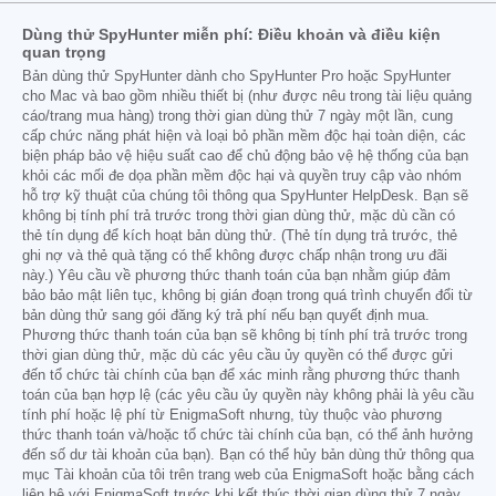
Dùng thử SpyHunter miễn phí: Điều khoản và điều kiện
quan trọng
Bản dùng thử SpyHunter dành cho SpyHunter Pro hoặc SpyHunter
cho Mac và bao gồm nhiều thiết bị (như được nêu trong tài liệu quảng
cáo/trang mua hàng) trong thời gian dùng thử 7 ngày một lần, cung
cấp chức năng phát hiện và loại bỏ phần mềm độc hại toàn diện, các
biện pháp bảo vệ hiệu suất cao để chủ động bảo vệ hệ thống của bạn
khỏi các mối đe dọa phần mềm độc hại và quyền truy cập vào nhóm
hỗ trợ kỹ thuật của chúng tôi thông qua SpyHunter HelpDesk. Bạn sẽ
không bị tính phí trả trước trong thời gian dùng thử, mặc dù cần có
thẻ tín dụng để kích hoạt bản dùng thử. (Thẻ tín dụng trả trước, thẻ
ghi nợ và thẻ quà tặng có thể không được chấp nhận trong ưu đãi
này.) Yêu cầu về phương thức thanh toán của bạn nhằm giúp đảm
bảo bảo mật liên tục, không bị gián đoạn trong quá trình chuyển đổi từ
bản dùng thử sang gói đăng ký trả phí nếu bạn quyết định mua.
Phương thức thanh toán của bạn sẽ không bị tính phí trả trước trong
thời gian dùng thử, mặc dù các yêu cầu ủy quyền có thể được gửi
đến tổ chức tài chính của bạn để xác minh rằng phương thức thanh
toán của bạn hợp lệ (các yêu cầu ủy quyền này không phải là yêu cầu
tính phí hoặc lệ phí từ EnigmaSoft nhưng, tùy thuộc vào phương
thức thanh toán và/hoặc tổ chức tài chính của bạn, có thể ảnh hưởng
đến số dư tài khoản của bạn). Bạn có thể hủy bản dùng thử thông qua
mục Tài khoản của tôi trên trang web của EnigmaSoft hoặc bằng cách
liên hệ với EnigmaSoft trước khi kết thúc thời gian dùng thử 7 ngày