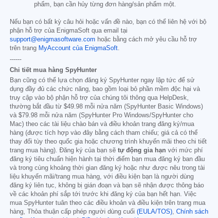
phẩm, bạn cần hủy từng đơn hàng/sản phẩm một.
Nếu bạn có bất kỳ câu hỏi hoặc vấn đề nào, bạn có thể liên hệ với bộ
phận hỗ trợ của EnigmaSoft qua email tại
support@enigmasoftware.com
hoặc bằng cách mở yêu cầu hỗ trợ
trên trang
MyAccount của EnigmaSoft
.
------
Chi tiết mua hàng SpyHunter
Bạn cũng có thể lựa chọn đăng ký SpyHunter ngay lập tức để sử
dụng đầy đủ các chức năng, bao gồm loại bỏ phần mềm độc hại và
truy cập vào bộ phận hỗ trợ của chúng tôi thông qua HelpDesk,
thường bắt đầu từ
$49.98
mỗi nửa năm (SpyHunter Basic Windows)
và
$79.98
mỗi nửa năm (SpyHunter Pro Windows/SpyHunter cho
Mac) theo các tài liệu chào bán và điều khoản trang đăng ký/mua
hàng (được tích hợp vào đây bằng cách tham chiếu; giá cả có thể
thay đổi tùy theo quốc gia hoặc chương trình khuyến mãi theo chi tiết
trang mua hàng). Đăng ký của bạn sẽ
tự động gia hạn
với mức phí
đăng ký tiêu chuẩn hiện hành tại thời điểm bạn mua đăng ký ban đầu
và trong cùng khoảng thời gian đăng ký hoặc như được nêu trong tài
liệu khuyến mãi/trang mua hàng, với điều kiện bạn là người dùng
đăng ký liên tục, không bị gián đoạn và bạn sẽ nhận được thông báo
về các khoản phí sắp tới trước khi đăng ký của bạn hết hạn. Việc
mua SpyHunter tuân theo các điều khoản và điều kiện trên trang mua
hàng, Thỏa thuận cấp phép người dùng cuối
(EULA/TOS)
,
Chính sách