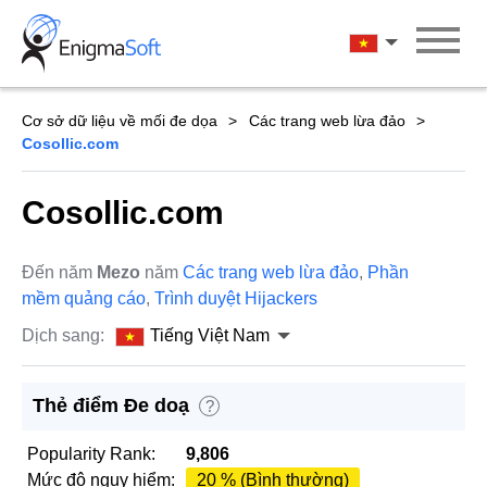
Skip
to
Tiếng Việt Na
content
Cơ sở dữ liệu về mối đe dọa
Các trang web lừa đảo
Cosollic.com
Cosollic.com
Đến năm
Mezo
năm
Các trang web lừa đảo
,
Phần
mềm quảng cáo
,
Trình duyệt Hijackers
Dịch sang:
Tiếng Việt Nam
Thẻ điểm Đe doạ
?
Popularity Rank:
9,806
Mức độ nguy hiểm:
20 % (Bình thường)