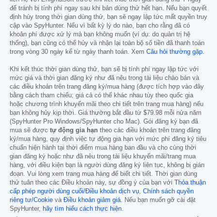
để tránh bị tính phí ngay sau khi bản dùng thử hết hạn. Nếu bạn quyết
định hủy trong thời gian dùng thử, bạn sẽ ngay lập tức mất quyền truy
cập vào SpyHunter. Nếu vì bất kỳ lý do nào, bạn cho rằng đã có
khoản phí được xử lý mà bạn không muốn (ví dụ: do quản trị hệ
thống), bạn cũng có thể hủy và nhận lại toàn bộ số tiền đã thanh toán
trong vòng 30 ngày kể từ ngày thanh toán. Xem
Câu hỏi thường gặp
.
Khi kết thúc thời gian dùng thử, bạn sẽ bị tính phí ngay lập tức với
mức giá và thời gian đăng ký như đã nêu trong tài liệu chào bán và
các điều khoản trên trang đăng ký/mua hàng (được tích hợp vào đây
bằng cách tham chiếu; giá cả có thể khác nhau tùy theo quốc gia
hoặc chương trình khuyến mãi theo chi tiết trên trang mua hàng) nếu
bạn không hủy kịp thời. Giá thường bắt đầu từ
$79.98
mỗi nửa năm
(SpyHunter Pro Windows/SpyHunter cho Mac). Gói đăng ký bạn đã
mua sẽ được
tự động gia hạn
theo các điều khoản trên trang đăng
ký/mua hàng, quy định việc tự động gia hạn với mức phí đăng ký tiêu
chuẩn hiện hành tại thời điểm mua hàng ban đầu và cho cùng thời
gian đăng ký hoặc như đã nêu trong tài liệu khuyến mãi/trang mua
hàng, với điều kiện bạn là người dùng đăng ký liên tục, không bị gián
đoạn. Vui lòng xem trang mua hàng để biết chi tiết. Thời gian dùng
thử tuân theo các Điều khoản này, sự đồng ý của bạn với
Thỏa thuận
cấp phép người dùng cuối/Điều khoản dịch vụ
,
Chính sách quyền
riêng tư/Cookie
và
Điều khoản giảm giá
. Nếu bạn muốn gỡ cài đặt
SpyHunter,
hãy tìm hiểu cách thực hiện
.