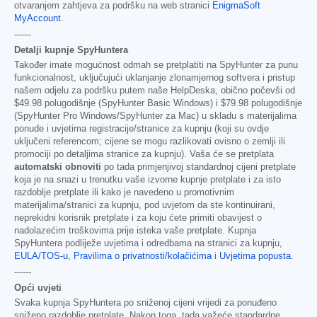
otvaranjem zahtjeva za podršku na web stranici
EnigmaSoft
MyAccount
.
------
Detalji kupnje SpyHuntera
Također imate mogućnost odmah se pretplatiti na SpyHunter za punu
funkcionalnost, uključujući uklanjanje zlonamjernog softvera i pristup
našem odjelu za podršku putem naše HelpDeska, obično počevši od
$49.98
polugodišnje (SpyHunter Basic Windows) i
$79.98
polugodišnje
(SpyHunter Pro Windows/SpyHunter za Mac) u skladu s materijalima
ponude i uvjetima registracije/stranice za kupnju (koji su ovdje
uključeni referencom; cijene se mogu razlikovati ovisno o zemlji ili
promociji po detaljima stranice za kupnju). Vaša će se pretplata
automatski obnoviti
po tada primjenjivoj standardnoj cijeni pretplate
koja je na snazi u trenutku vaše izvorne kupnje pretplate i za isto
razdoblje pretplate ili kako je navedeno u promotivnim
materijalima/stranici za kupnju, pod uvjetom da ste kontinuirani,
neprekidni korisnik pretplate i za koju ćete primiti obavijest o
nadolazećim troškovima prije isteka vaše pretplate. Kupnja
SpyHuntera podliježe uvjetima i odredbama na stranici za kupnju,
EULA/TOS-u
,
Pravilima o privatnosti/kolačićima
i
Uvjetima popusta
.
------
Opći uvjeti
Svaka kupnja SpyHuntera po sniženoj cijeni vrijedi za ponuđeno
sniženo razdoblje pretplate. Nakon toga, tada važeće standardne