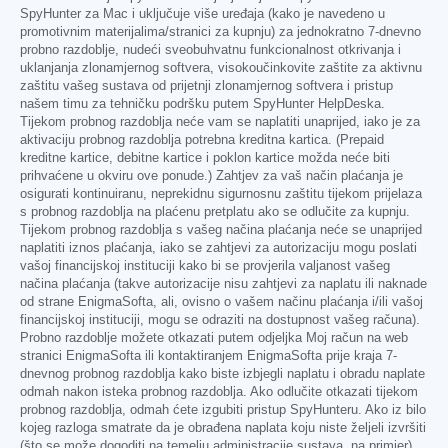
SpyHunter za Mac i uključuje više uređaja (kako je navedeno u
promotivnim materijalima/stranici za kupnju) za jednokratno 7-dnevno
probno razdoblje, nudeći sveobuhvatnu funkcionalnost otkrivanja i
uklanjanja zlonamjernog softvera, visokoučinkovite zaštite za aktivnu
zaštitu vašeg sustava od prijetnji zlonamjernog softvera i pristup
našem timu za tehničku podršku putem SpyHunter HelpDeska.
Tijekom probnog razdoblja neće vam se naplatiti unaprijed, iako je za
aktivaciju probnog razdoblja potrebna kreditna kartica. (Prepaid
kreditne kartice, debitne kartice i poklon kartice možda neće biti
prihvaćene u okviru ove ponude.) Zahtjev za vaš način plaćanja je
osigurati kontinuiranu, neprekidnu sigurnosnu zaštitu tijekom prijelaza
s probnog razdoblja na plaćenu pretplatu ako se odlučite za kupnju.
Tijekom probnog razdoblja s vašeg načina plaćanja neće se unaprijed
naplatiti iznos plaćanja, iako se zahtjevi za autorizaciju mogu poslati
vašoj financijskoj instituciji kako bi se provjerila valjanost vašeg
načina plaćanja (takve autorizacije nisu zahtjevi za naplatu ili naknade
od strane EnigmaSofta, ali, ovisno o vašem načinu plaćanja i/ili vašoj
financijskoj instituciji, mogu se odraziti na dostupnost vašeg računa).
Probno razdoblje možete otkazati putem odjeljka Moj račun na web
stranici EnigmaSofta ili kontaktiranjem EnigmaSofta prije kraja 7-
dnevnog probnog razdoblja kako biste izbjegli naplatu i obradu naplate
odmah nakon isteka probnog razdoblja. Ako odlučite otkazati tijekom
probnog razdoblja, odmah ćete izgubiti pristup SpyHunteru. Ako iz bilo
kojeg razloga smatrate da je obrađena naplata koju niste željeli izvršiti
(što se može dogoditi na temelju administracije sustava, na primjer),