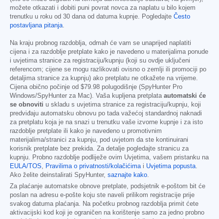
možete otkazati i dobiti puni povrat novca za naplatu u bilo kojem
trenutku u roku od 30 dana od datuma kupnje. Pogledajte
Često
postavljana pitanja
.
Na kraju probnog razdoblja, odmah će vam se unaprijed naplatiti
cijena i za razdoblje pretplate kako je navedeno u materijalima ponude
i uvjetima stranice za registraciju/kupnju (koji su ovdje uključeni
referencom; cijene se mogu razlikovati ovisno o zemlji ili promociji po
detaljima stranice za kupnju) ako pretplatu ne otkažete na vrijeme.
Cijena obično počinje od
$79.98
polugodišnje (SpyHunter Pro
Windows/SpyHunter za Mac). Vaša kupljena pretplata
automatski će
se obnoviti
u skladu s uvjetima stranice za registraciju/kupnju, koji
predviđaju automatsku obnovu po tada važećoj standardnoj naknadi
za pretplatu koja je na snazi u trenutku vaše izvorne kupnje i za isto
razdoblje pretplate ili kako je navedeno u promotivnim
materijalima/stranici za kupnju, pod uvjetom da ste kontinuirani
korisnik pretplate bez prekida. Za detalje pogledajte stranicu za
kupnju. Probno razdoblje podliježe ovim Uvjetima, vašem pristanku na
EULA/TOS
,
Pravilima o privatnosti/kolačićima
i
Uvjetima popusta
.
Ako želite deinstalirati SpyHunter,
saznajte kako
.
Za plaćanje automatske obnove pretplate, podsjetnik e-poštom bit će
poslan na adresu e-pošte koju ste naveli prilikom registracije prije
svakog datuma plaćanja. Na početku probnog razdoblja primit ćete
aktivacijski kod koji je ograničen na korištenje samo za jedno probno