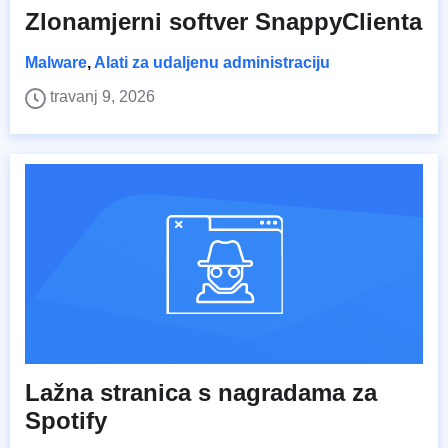
Zlonamjerni softver SnappyClienta
Malware
,
Alati za udaljenu administraciju
travanj 9, 2026
Lažna stranica s nagradama za
Spotify