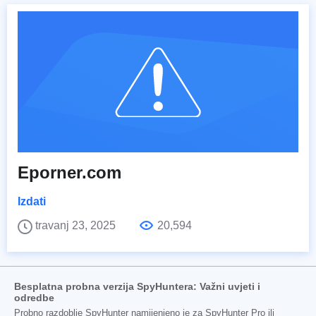
Eporner.com
Izdati
travanj 23, 2025
20,594
Besplatna probna verzija SpyHuntera: Važni uvjeti i
odredbe
Probno razdoblje SpyHunter namijenjeno je za SpyHunter Pro ili