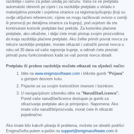
razdoblje i samo za jedan uređaj po računu. Vaša će se pretplata
automatski obnoviti po cijeni i za razdoblje pretplate u skladu s
materijalima ponude i uvjetima stranice za registraciju/kupnju (koji su
ovdje uključeni referencom; cijene se mogu razlikovati ovisno o zemlji
ili promociji po detaljima stranice za kupnju), pod uvjetom da ste
kontinuirani korisnik pretplate bez prekida. Za korisnike plaćene
pretplate, ako otkažete, i dalje ćete imati pristup svojim proizvodima
do kraja razdoblja plaćene pretplate. Ako želite primiti povrat novca za
tekuće razdoblje pretplate, morate otkazati i zatražiti povrat novca u
roku od 30 dana od vaše najnovije kupnje, a odmah ćete prestati
primati punu funkcionalnost kada se vaš povrat novca obradi.
Pretplatu ili probno razdoblje možete otkazati na sljedeći način:
Idite na
www.enigmasoftware.com
i kliknite gumb
"Prijava"
u gornjem desnom kutu.
Prijavite se sa svojim korisničkim imenom i lozinkom.
U navigacijskom izborniku idite na
"Narudžba/Licence".
Pored vaše narudžbe/licence dostupan je gumb za
otkazivanje pretplate ako je primjenjivo. Napomena: Ako
imate više narudžbi/proizvoda, morat ćete ih otkazati
pojedinačno.
Ako imate bilo kakvih pitanja ili problema, možete se obratiti podršci
EnigmaSofta putem e-pošte na
support@enigmasoftware.com
ili