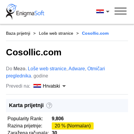
Skip
to
Hrvatski
content
Baza prijetnji
Loše web stranice
Cosollic.com
Cosollic.com
Do
Mezo.
Loše web stranice
,
Adware
,
Otmičari
preglednika
. godine
Prevedi na:
Hrvatski
Karta prijetnji
?
Popularity Rank:
9,806
Razina prijetnje:
20 % (Normalan)
Zaražena računala:
30