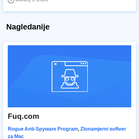
Nagledanije
Fuq.com
Rogue Anti-Spyware Program
,
Zlonamjerni softver
za Mac