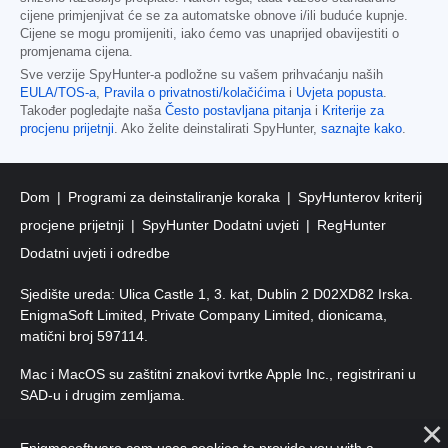
cijene primjenjivat će se za automatske obnove i/ili buduće kupnje.
Cijene se mogu promijeniti, iako ćemo vas unaprijed obavijestiti o
promjenama cijena.
Sve verzije SpyHunter-a podložne su vašem prihvaćanju naših
EULA/TOS-a
,
Pravila o privatnosti/kolačićima
i
Uvjeta popusta
.
Također pogledajte naša
Često postavljana pitanja
i
Kriterije za
procjenu prijetnji
. Ako želite deinstalirati SpyHunter,
saznajte kako
.
Dom
Programi za deinstaliranje koraka
SpyHunterov kriterij
procjene prijetnji
SpyHunter Dodatni uvjeti
RegHunter
Dodatni uvjeti i odredbe
Sjedište ureda: Ulica Castle 1, 3. kat, Dublin 2 D02XD82 Irska.
EnigmaSoft Limited, Private Company Limited, dionicama,
matični broj 597114.
Mac i MacOS su zaštitni znakovi tvrtke Apple Inc., registrirani u
SAD-u i drugim zemljama.
Autorska prava 2016-
2026
. EnigmaSoft doo Sva prava