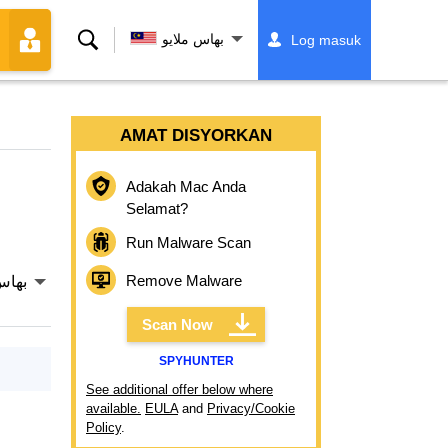
Cari
بهاس ملايو
Log masuk
AMAT DISYORKAN
Adakah Mac Anda
Selamat?
Run Malware Scan
Remove Malware
بهاس
Scan Now
SPYHUNTER
See additional offer below where
available.
EULA
and
Privacy/Cookie
Policy
.