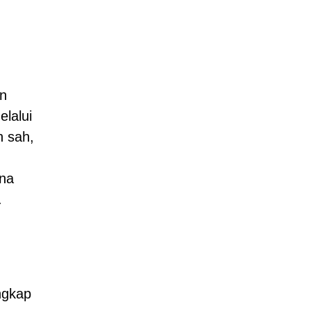
an
elalui
h sah,
una
.
ngkap