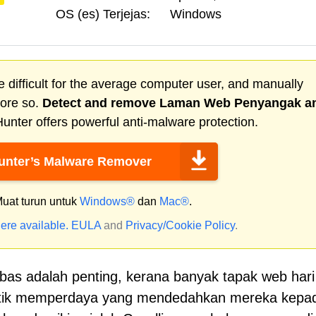
OS (es) Terjejas:
Windows
 difficult for the average computer user, and manually
more so.
Detect and remove
Laman Web Penyangak
a
nter offers powerful anti-malware protection.
nter’s Malware Remover
uat turun untuk
Windows®
dan
Mac®
.
ere available.
EULA
and
Privacy/Cookie Policy
.
 adalah penting, kerana banyak tapak web hari 
ktik memperdaya yang mendedahkan mereka kepa