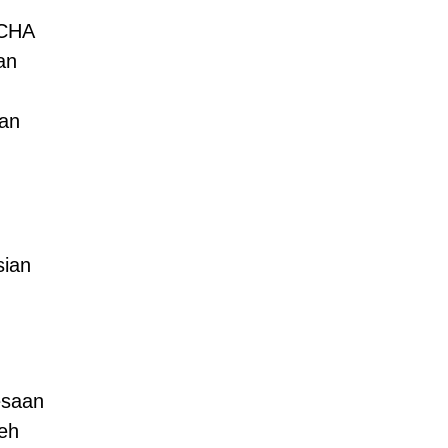
TCHA
an
han
sian
esaan
eh