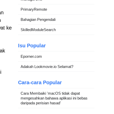
PrimaryRemote
an
h
Bahagian Pengendali
at ke
SkilledModuleSearch
Isu Popular
dak
Eporner.com
Adakah Lookmovie.io Selamat?
i
Cara-cara Popular
Cara Membaiki 'macOS tidak dapat
mengesahkan bahawa aplikasi ini bebas
daripada perisian hasad'