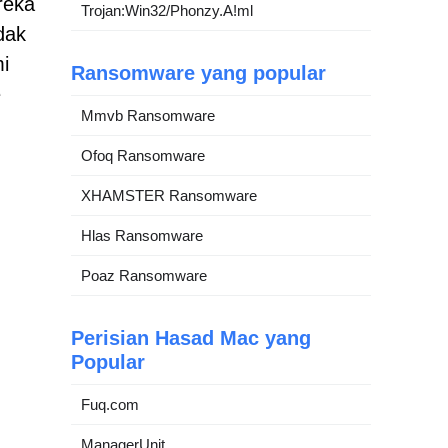
reka
Trojan:Win32/Phonzy.A!ml
dak
i
Ransomware yang popular
e
Mmvb Ransomware
Ofoq Ransomware
XHAMSTER Ransomware
Hlas Ransomware
Poaz Ransomware
Perisian Hasad Mac yang
Popular
Fuq.com
ManagerUnit