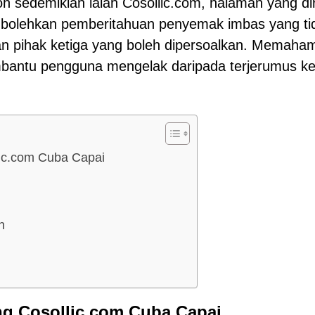
toh sedemikian ialah Cosollic.com, halaman yang di
bolehkan pemberitahuan penyemak imbas yang ti
gan pihak ketiga yang boleh dipersoalkan. Memaham
mbantu pengguna mengelak daripada terjerumus k
lic.com Cuba Capai
n
ng Cosollic.com Cuba Capai