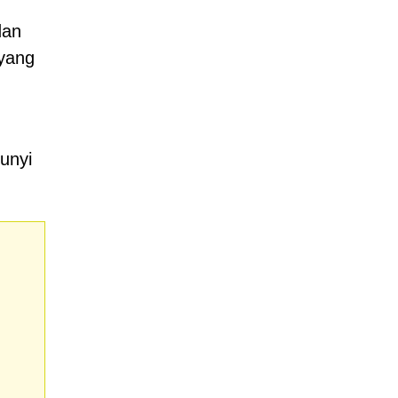
dan
 yang
unyi