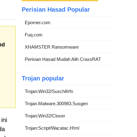
Perisian Hasad Popular
Eporner.com
Fuq.com
nd
XHAMSTER Ransomware
Perisian Hasad Mudah Alih CraxsRAT
Trojan popular
Trojan:Win32/Suschil!rfn
Trojan.Malware.300983.Susgen
Trojan:Win32/Cloxer
ini
Trojan:Script/Wacatac.H!ml
da