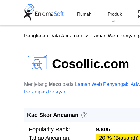
Skip
to
Rumah
Produk
content
Pangkalan Data Ancaman
Laman Web Penyang
Cosollic.com
Menjelang
Mezo
pada
Laman Web Penyangak
,
Adw
Perampas Pelayar
Kad Skor Ancaman
?
Popularity Rank:
9,806
Tahap Ancaman:
20 % (Biasalah)