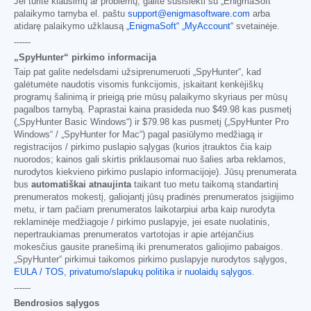
Jei turite klausimų ar problemų, galite susisiekti su „EnigmaSoft“
palaikymo tarnyba el. paštu
support@enigmasoftware.com
arba
atidarę palaikymo užklausą
„EnigmaSoft“ „MyAccount“
svetainėje.
------
„SpyHunter“ pirkimo informacija
Taip pat galite nedelsdami užsiprenumeruoti „SpyHunter“, kad
galėtumėte naudotis visomis funkcijomis, įskaitant kenkėjiškų
programų šalinimą ir prieigą prie mūsų palaikymo skyriaus per mūsų
pagalbos tarnybą. Paprastai kaina prasideda nuo
$49.98
kas pusmetį
(„SpyHunter Basic Windows“) ir
$79.98
kas pusmetį („SpyHunter Pro
Windows“ / „SpyHunter for Mac“) pagal pasiūlymo medžiagą ir
registracijos / pirkimo puslapio sąlygas (kurios įtrauktos čia kaip
nuorodos; kainos gali skirtis priklausomai nuo šalies arba reklamos,
nurodytos kiekvieno pirkimo puslapio informacijoje). Jūsų prenumerata
bus
automatiškai atnaujinta
taikant tuo metu taikomą standartinį
prenumeratos mokestį, galiojantį jūsų pradinės prenumeratos įsigijimo
metu, ir tam pačiam prenumeratos laikotarpiui arba kaip nurodyta
reklaminėje medžiagoje / pirkimo puslapyje, jei esate nuolatinis,
nepertraukiamas prenumeratos vartotojas ir apie artėjančius
mokesčius gausite pranešimą iki prenumeratos galiojimo pabaigos.
„SpyHunter“ pirkimui taikomos pirkimo puslapyje nurodytos sąlygos,
EULA / TOS
,
privatumo/slapukų politika
ir
nuolaidų sąlygos
.
------
Bendrosios sąlygos