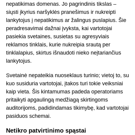
nepatikimas domenas. Jo pagrindinis tikslas –
siųsti įkyrius naršyklės pranešimus ir nukreipti
lankytojus į nepatikimus ar žalingus puslapius. Šie
peradresavimai dažnai įvyksta, kai vartotojai
pasiekia svetaines, susietas su agresyviais
reklamos tinklais, kurie nukreipia srautą per
tinklalapius, skirtus išnaudoti nieko neįtariančius
lankytojus.
Svetainė nepateikia nuoseklaus turinio; vietoj to, su
kuo susiduria vartotojai, įtakos turi tokie veiksniai
kaip vieta. Šis kintamumas padeda operatoriams
pritaikyti apgaulingą medžiagą skirtingoms
auditorijoms, padidindamas tikimybę, kad vartotojai
pasiduos schemai.
Netikro patvirtinimo spąstai