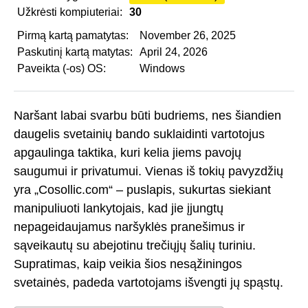
Užkrėsti kompiuteriai:
30
Pirmą kartą pamatytas:
November 26, 2025
Paskutinį kartą matytas:
April 24, 2026
Paveikta (-os) OS:
Windows
Naršant labai svarbu būti budriems, nes šiandien
daugelis svetainių bando suklaidinti vartotojus
apgaulinga taktika, kuri kelia jiems pavojų
saugumui ir privatumui. Vienas iš tokių pavyzdžių
yra „Cosollic.com“ – puslapis, sukurtas siekiant
manipuliuoti lankytojais, kad jie įjungtų
nepageidaujamus naršyklės pranešimus ir
sąveikautų su abejotinu trečiųjų šalių turiniu.
Supratimas, kaip veikia šios nesąžiningos
svetainės, padeda vartotojams išvengti jų spąstų.