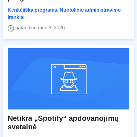
Kenkėjiška programa
,
Nuotolinio administravimo
įrankiai
balandžio mėn 9, 2026
Netikra „Spotify“ apdovanojimų
svetainė