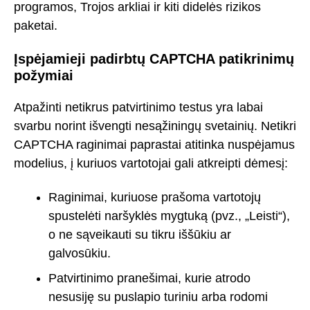
programos, Trojos arkliai ir kiti didelės rizikos
paketai.
Įspėjamieji padirbtų CAPTCHA patikrinimų
požymiai
Atpažinti netikrus patvirtinimo testus yra labai
svarbu norint išvengti nesąžiningų svetainių. Netikri
CAPTCHA raginimai paprastai atitinka nuspėjamus
modelius, į kuriuos vartotojai gali atkreipti dėmesį:
Raginimai, kuriuose prašoma vartotojų
spustelėti naršyklės mygtuką (pvz., „Leisti“),
o ne sąveikauti su tikru iššūkiu ar
galvosūkiu.
Patvirtinimo pranešimai, kurie atrodo
nesusiję su puslapio turiniu arba rodomi