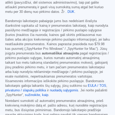
atlikti (pavyzdžiui, dėl sistemos administravimo), taip pat galite
atšaukti prenumeratą ir gauti visą sumokėtą sumą atgal bet kuriuo
metu per 30 dienų nuo pirkimo datos. Žr .
DUK
.
Bandomojo laikotarpio pabaigoje jums bus nedelsiant išrašyta
išankstinė sąskaita už kainą ir prenumeratos laikotarpį, kaip nurodyta
pasiūlymo medžiagoje ir registracijos / pirkimo puslapio sąlygose
(kurios įtrauktos čia nuoroda; kainos gali skirtis priklausomai nuo
šalies arba akcijos kiekvienoje pirkimo puslapio informacijoje), jei laiku
neatšaukėte prenumeratos. Kainos paprastai prasideda nuo
$79.98
kas pusmetį („SpyHunter Pro Windows“ / „SpyHunter for Mac“). Jūsų
įsigyta prenumerata bus
automatiškai atnaujinta
pagal registracijos /
pirkimo puslapio sąlygas, kurios numato automatinį atnaujinimą
taikant tuo metu taikomą standartinį prenumeratos mokestį, galiojantį
jūsų pradinio pirkimo metu, ir tam pačiam prenumeratos laikotarpiui
arba kaip nurodyta reklaminėje medžiagoje / pirkimo puslapyje, jei
esate nuolatinis, nepertraukiamas prenumeratos vartotojas.
Išsamesnės informacijos ieškokite pirkimo puslapyje. Bandomasis
laikotarpis galioja laikantis šių sąlygų, jūsų sutikimo su
EULA / TOS
,
privatumo / slapukų politika
ir
nuolaidų sąlygomis
. Jei norite pašalinti
„SpyHunter“,
sužinokite, kaip
.
Norėdami sumokėti už automatinį prenumeratos atnaujinimą, prieš
kiekvieną mokėjimo datą el. pašto adresu, kurį nurodėte registracijos
metu, bus išsiųstas priminimas. Bandomojo laikotarpio pradžioje
gausite aktyvinimo kodą, kurį galima naudoti tik vienam bandomajam