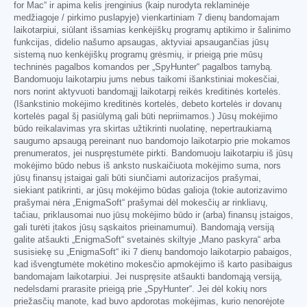
for Mac“ ir apima kelis įrenginius (kaip nurodyta reklaminėje
medžiagoje / pirkimo puslapyje) vienkartiniam 7 dienų bandomajam
laikotarpiui, siūlant išsamias kenkėjiškų programų aptikimo ir šalinimo
funkcijas, didelio našumo apsaugas, aktyviai apsaugančias jūsų
sistemą nuo kenkėjiškų programų grėsmių, ir prieigą prie mūsų
techninės pagalbos komandos per „SpyHunter“ pagalbos tarnybą.
Bandomuoju laikotarpiu jums nebus taikomi išankstiniai mokesčiai,
nors norint aktyvuoti bandomąjį laikotarpį reikės kreditinės kortelės.
(Išankstinio mokėjimo kreditinės kortelės, debeto kortelės ir dovanų
kortelės pagal šį pasiūlymą gali būti nepriimamos.) Jūsų mokėjimo
būdo reikalavimas yra skirtas užtikrinti nuolatinę, nepertraukiamą
saugumo apsaugą pereinant nuo bandomojo laikotarpio prie mokamos
prenumeratos, jei nuspręstumėte pirkti. Bandomuoju laikotarpiu iš jūsų
mokėjimo būdo nebus iš anksto nuskaičiuota mokėjimo suma, nors
jūsų finansų įstaigai gali būti siunčiami autorizacijos prašymai,
siekiant patikrinti, ar jūsų mokėjimo būdas galioja (tokie autorizavimo
prašymai nėra „EnigmaSoft“ prašymai dėl mokesčių ar rinkliavų,
tačiau, priklausomai nuo jūsų mokėjimo būdo ir (arba) finansų įstaigos,
gali turėti įtakos jūsų sąskaitos prieinamumui). Bandomąją versiją
galite atšaukti „EnigmaSoft“ svetainės skiltyje „Mano paskyra“ arba
susisiekę su „EnigmaSoft“ iki 7 dienų bandomojo laikotarpio pabaigos,
kad išvengtumėte mokėtino mokesčio apmokėjimo iš karto pasibaigus
bandomajam laikotarpiui. Jei nuspręsite atšaukti bandomąją versiją,
nedelsdami prarasite prieigą prie „SpyHunter“. Jei dėl kokių nors
priežasčių manote, kad buvo apdorotas mokėjimas, kurio nenorėjote