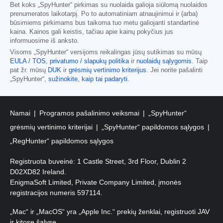
Bet koks „SpyHunter“ pirkimas su nuolaida galioja siūlomą nuolaidos
prenumeratos laikotarpį. Po to automatiniam atnaujinimui ir (arba)
būsimiems pirkimams bus taikoma tuo metu galiojanti standartinė
kaina. Kainos gali keistis, tačiau apie kainų pokyčius jus
informuosime iš anksto.
Visoms „SpyHunter“ versijoms reikalingas jūsų sutikimas su mūsų
EULA / TOS
,
privatumo / slapukų politika
ir
nuolaidų sąlygomis
. Taip
pat žr. mūsų
DUK
ir
grėsmių vertinimo kriterijus
. Jei norite pašalinti
„SpyHunter“,
sužinokite, kaip tai padaryti
.
Namai
Programos pašalinimo veiksmai
„SpyHunter“
grėsmių vertinimo kriterijai
„SpyHunter“ papildomos sąlygos
„RegHunter“ papildomos sąlygos
Registruota buveinė: 1 Castle Street, 3rd Floor, Dublin 2
D02XD82 Ireland.
EnigmaSoft Limited, Private Company Limited, įmonės
registracijos numeris 597114.
„Mac“ ir „MacOS“ yra „Apple Inc.“ prekių ženklai, registruoti JAV
ir kitose šalyse.