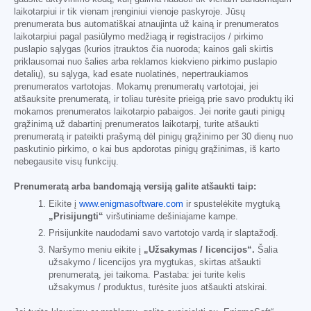
laikotarpiui ir tik vienam įrenginiui vienoje paskyroje. Jūsų
prenumerata bus automatiškai atnaujinta už kainą ir prenumeratos
laikotarpiui pagal pasiūlymo medžiagą ir registracijos / pirkimo
puslapio sąlygas (kurios įtrauktos čia nuoroda; kainos gali skirtis
priklausomai nuo šalies arba reklamos kiekvieno pirkimo puslapio
detalių), su sąlyga, kad esate nuolatinės, nepertraukiamos
prenumeratos vartotojas. Mokamų prenumeratų vartotojai, jei
atšauksite prenumeratą, ir toliau turėsite prieigą prie savo produktų iki
mokamos prenumeratos laikotarpio pabaigos. Jei norite gauti pinigų
grąžinimą už dabartinį prenumeratos laikotarpį, turite atšaukti
prenumeratą ir pateikti prašymą dėl pinigų grąžinimo per 30 dienų nuo
paskutinio pirkimo, o kai bus apdorotas pinigų grąžinimas, iš karto
nebegausite visų funkcijų.
Prenumeratą arba bandomąją versiją galite atšaukti taip:
Eikite į
www.enigmasoftware.com
ir spustelėkite mygtuką
„Prisijungti“
viršutiniame dešiniajame kampe.
Prisijunkite naudodami savo vartotojo vardą ir slaptažodį.
Naršymo meniu eikite į
„Užsakymas / licencijos“.
Šalia
užsakymo / licencijos yra mygtukas, skirtas atšaukti
prenumeratą, jei taikoma. Pastaba: jei turite kelis
užsakymus / produktus, turėsite juos atšaukti atskirai.