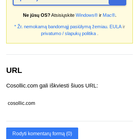
Ne jūsų OS?
Atsisiųskite
Windows®
ir
Mac®
.
* Žr. nemokamą bandomąjį pasiūlymą žemiau.
EULA
ir
privatumo / slapukų politika
.
URL
Cosollic.com gali iškviesti šiuos URL:
cosollic.com
Rodyti komentarų formą (0)