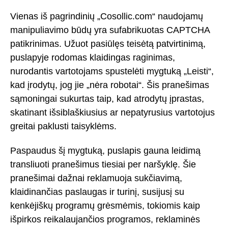
Vienas iš pagrindinių „Cosollic.com“ naudojamų
manipuliavimo būdų yra sufabrikuotas CAPTCHA
patikrinimas. Užuot pasiūlęs teisėtą patvirtinimą,
puslapyje rodomas klaidingas raginimas,
nurodantis vartotojams spustelėti mygtuką „Leisti“,
kad įrodytų, jog jie „nėra robotai“. Šis pranešimas
sąmoningai sukurtas taip, kad atrodytų įprastas,
skatinant išsiblaškiusius ar nepatyrusius vartotojus
greitai paklusti taisyklėms.
Paspaudus šį mygtuką, puslapis gauna leidimą
transliuoti pranešimus tiesiai per naršyklę. Šie
pranešimai dažnai reklamuoja sukčiavimą,
klaidinančias paslaugas ir turinį, susijusį su
kenkėjiškų programų grėsmėmis, tokiomis kaip
išpirkos reikalaujančios programos, reklaminės