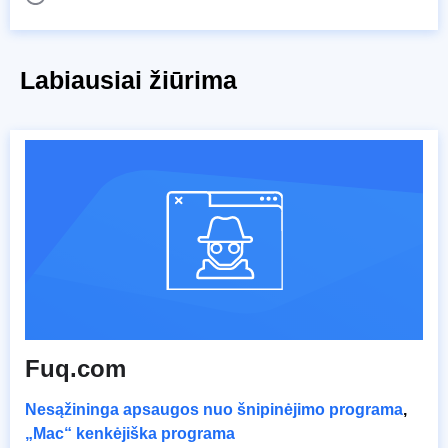
Labiausiai žiūrima
Fuq.com
Nesąžininga apsaugos nuo šnipinėjimo programa
,
„Mac“ kenkėjiška programa