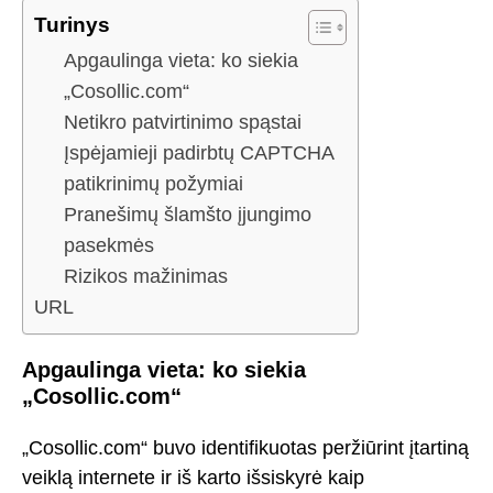
Turinys
Apgaulinga vieta: ko siekia
„Cosollic.com“
Netikro patvirtinimo spąstai
Įspėjamieji padirbtų CAPTCHA
patikrinimų požymiai
Pranešimų šlamšto įjungimo
pasekmės
Rizikos mažinimas
URL
Apgaulinga vieta: ko siekia
„Cosollic.com“
„Cosollic.com“ buvo identifikuotas peržiūrint įtartiną
veiklą internete ir iš karto išsiskyrė kaip