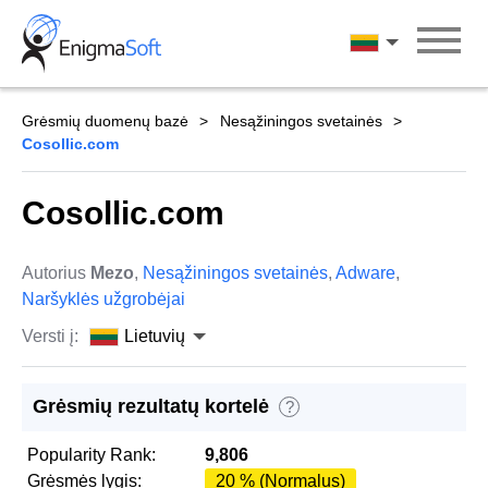
Skip
to
Lietuvių
content
Grėsmių duomenų bazė
Nesąžiningos svetainės
Cosollic.com
Cosollic.com
Autorius
Mezo
,
Nesąžiningos svetainės
,
Adware
,
Naršyklės užgrobėjai
Versti į:
Lietuvių
Grėsmių rezultatų kortelė
?
Popularity Rank:
9,806
Grėsmės lygis:
20 % (Normalus)