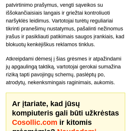
patvirtinimo prašymus, vengti sąveikos su
iššokančiaisiais langais ir griežtai kontroliuoti
naršyklės leidimus. Vartotojai turėtų reguliariai
tikrinti pranešimų nustatymus, pašalinti nežinomus
įrašus ir pasikliauti patikimais saugos įrankiais, kad
blokuotų kenkėjiškus reklamos tinklus.
Atkreipdami dėmesį į šias grėsmes ir atpažindami
jų apgaulingą taktiką, vartotojai gerokai sumažina
riziką tapti pavojingų schemų, paslėptų po,
atrodytų, nekenksmingais raginimais, aukomis.
Ar įtariate, kad jūsų
kompiuteris gali būti užkrėstas
Cosollic.com
ir kitomis