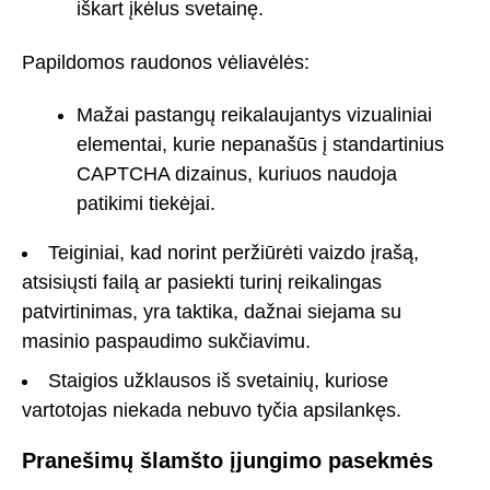
iškart įkėlus svetainę.
Papildomos raudonos vėliavėlės:
Mažai pastangų reikalaujantys vizualiniai
elementai, kurie nepanašūs į standartinius
CAPTCHA dizainus, kuriuos naudoja
patikimi tiekėjai.
Teiginiai, kad norint peržiūrėti vaizdo įrašą,
atsisiųsti failą ar pasiekti turinį reikalingas
patvirtinimas, yra taktika, dažnai siejama su
masinio paspaudimo sukčiavimu.
Staigios užklausos iš svetainių, kuriose
vartotojas niekada nebuvo tyčia apsilankęs.
Pranešimų šlamšto įjungimo pasekmės