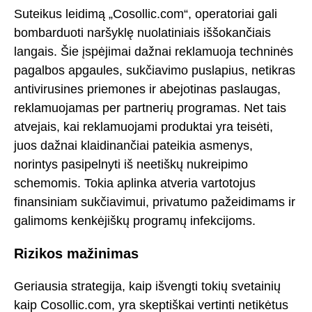
Suteikus leidimą „Cosollic.com“, operatoriai gali
bombarduoti naršyklę nuolatiniais iššokančiais
langais. Šie įspėjimai dažnai reklamuoja techninės
pagalbos apgaules, sukčiavimo puslapius, netikras
antivirusines priemones ir abejotinas paslaugas,
reklamuojamas per partnerių programas. Net tais
atvejais, kai reklamuojami produktai yra teisėti,
juos dažnai klaidinančiai pateikia asmenys,
norintys pasipelnyti iš neetiškų nukreipimo
schemomis. Tokia aplinka atveria vartotojus
finansiniam sukčiavimui, privatumo pažeidimams ir
galimoms kenkėjiškų programų infekcijoms.
Rizikos mažinimas
Geriausia strategija, kaip išvengti tokių svetainių
kaip Cosollic.com, yra skeptiškai vertinti netikėtus