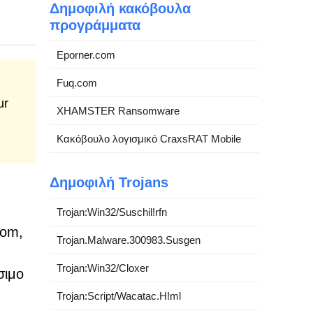
Δημοφιλή κακόβουλα
προγράμματα
Eporner.com
Fuq.com
ur
XHAMSTER Ransomware
Κακόβουλο λογισμικό CraxsRAT Mobile
Δημοφιλή Trojans
ς
Trojan:Win32/Suschil!rfn
com,
Trojan.Malware.300983.Susgen
Trojan:Win32/Cloxer
σιμο
Trojan:Script/Wacatac.H!ml