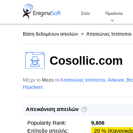
Skip
to
Σπίτι
Προϊόντα
content
Βάση δεδομένων απειλών
Απατεώνες Ιστότοποι
Cosollic.com
Μέχρι το
Mezo
το
Απατεώνες Ιστότοποι
,
Adware
,
Br
Hijackers
Απεικόνιση απειλών
?
Popularity Rank:
9,806
Επίπεδο απειλής:
20 % (Κανονικό