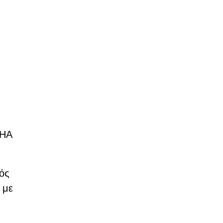
CHA
νός
 με