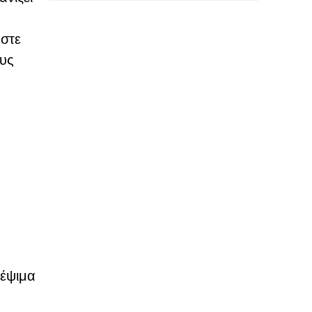
ώστε
ους
έψιμα