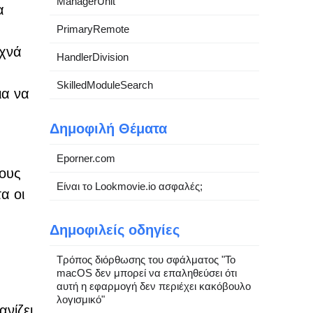
ManagerUnit
α
PrimaryRemote
υχνά
HandlerDivision
SkilledModuleSearch
ια να
Δημοφιλή Θέματα
Eporner.com
χους
Είναι το Lookmovie.io ασφαλές;
α οι
Δημοφιλείς οδηγίες
Τρόπος διόρθωσης του σφάλματος "Το
macOS δεν μπορεί να επαληθεύσει ότι
αυτή η εφαρμογή δεν περιέχει κακόβουλο
λογισμικό"
νίζει