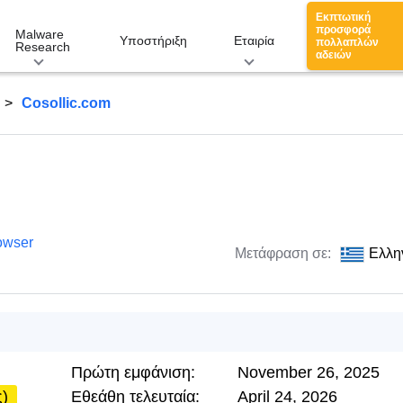
Εκπτωτική
προσφορά
Malware
Υποστήριξη
Εταιρία
πολλαπλών
Research
αδειών
Cosollic.com
owser
Μετάφραση σε:
Ελλη
Πρώτη εμφάνιση:
November 26, 2025
ς)
Εθεάθη τελευταία:
April 24, 2026