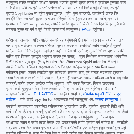
सक्नुहुन्छ ताकि तपाईंको परीक्षण समाप्त भएपछि तुरुन्तै शुल्क लाग्ने र प्रशोधन हुनबाट बच्न
सकियोस्। यदि तपाईंले आफ्नो परीक्षणको समयमा रद्द गर्ने निर्णय गर्नुभयो भने, तपाईंले
तुरुन्तै SpyHunter मा पहुँच गुमाउनुहुनेछ। यदि, कुनै कारणले, तपाईंलाई लाग्छ कि
तपाईंले लिन नचाहेको शुल्क प्रशोधन गरिएको थियो (जुन उदाहरणका लागि, प्रणाली
प्रशासनको आधारमा हुन सक्छ), तपाईंले खरिद शुल्कको मितिको ३० दिन भित्र कुनै पनि
समयमा शुल्क रद्द गर्न र पूर्ण फिर्ता प्राप्त गर्न सक्नुहुन्छ।
FAQs
हेर्नुहोस्।
परीक्षणको अन्त्यमा, यदि तपाईंले समयमै रद्द गर्नुभएको छैन भने, प्रस्ताव सामग्री र दर्ता/
खरीद पृष्ठ सर्तहरूमा उल्लेख गरिएको मूल्य र सदस्यता अवधिको लागि तपाईंलाई तुरुन्तै
अग्रिम बिल गरिनेछ (जुन सन्दर्भद्वारा यहाँ समावेश गरिएको छ; मूल्य निर्धारण देश वा प्रति
खरिद पृष्ठ विवरण प्रवर्द्धन अनुसार फरक हुन सक्छ)। मूल्य निर्धारण सामान्यतया अर्धवार्षिक
$79.98
बाट सुरु हुन्छ (SpyHunter Pro Windows/SpyHunter for Mac)।
तपाईंको खरिद गरिएको सदस्यता दर्ता/खरीद पृष्ठ सर्तहरू अनुसार
स्वचालित रूपमा
नवीकरण
हुनेछ, जसले तपाईंको मूल खरिदको समयमा लागू हुने मानक सदस्यता शुल्कमा
स्वचालित नवीकरणको लागि प्रदान गर्दछ र उही सदस्यता समय अवधिको लागि वा पदोन्नति
सामग्री/खरीद पृष्ठमा उल्लेख गरिए अनुसार, यदि तपाईं निरन्तर, निर्बाध सदस्यता
प्रयोगकर्ता हुनुहुन्छ भने। विवरणहरूको लागि कृपया खरिद पृष्ठ हेर्नुहोस्। परीक्षण यी
सर्तहरूको अधीनमा,
EULA/TOS
मा तपाईंको सम्झौता,
गोपनीयता/कुकी नीति
, र
छुट
सर्तहरू
। यदि तपाईं SpyHunter अनइन्स्टल गर्न चाहनुहुन्छ भने,
कसरी सिक्नुहोस्
।
तपाईंको सदस्यताको स्वचालित नवीकरणमा भुक्तानीको लागि, प्रत्येक भुक्तानी मिति अघि
दर्ता गर्दा तपाईंले प्रदान गर्नुभएको इमेल ठेगानामा एउटा इमेल रिमाइन्डर पठाइनेछ। तपाईंको
परीक्षणको सुरुवातमा, तपाईंले एक सक्रियता कोड प्राप्त गर्नुहुनेछ जुन केवल एक
परीक्षणको लागि र प्रति खाता केवल एक उपकरणको लागि प्रयोग गर्न सीमित छ। तपाईंको
सदस्यता स्वचालित रूपमा प्रस्ताव सामग्री र दर्ता/खरीद पृष्ठ सर्तहरू (जुन सन्दर्भद्वारा यहाँ
समावेश गरिएको छ; मूल्य निर्धारण देश वा प्रति खरिद पृष्ठ विवरण प्रवर्द्धन अनुसार फरक