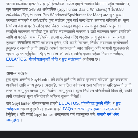
जसमा मालवेयर हटाउने र हाम्रो हेल्पडेस्क मार्फत हाम्रो समर्थन विभागमा पहुँच समावेश छ,
जुन सामान्यतया
$49.98
अर्धवार्षिक (SpyHunter Basic Windows) र
$79.98
अर्धवार्षिक (SpyHunter Pro Windows/SpyHunter for Mac) बाट सुरु हुन्छ।
प्रस्ताव सामग्री र दर्ता/खरीद पृष्ठ सर्तहरू (जुन यहाँ सन्दर्भद्वारा समावेश गरिएको छ; मूल्य
निर्धारण देश वा प्रति खरिद पृष्ठ विवरण प्रवर्द्धन अनुसार फरक हुन सक्छ) अनुसार।
तपाईंको सदस्यता तपाईंको मूल खरिद सदस्यताको समयमा र उही सदस्यता समय अवधिको
लागि वा प्रवर्द्धन सामग्री/खरीद पृष्ठमा उल्लेख गरिए अनुसार लागू हुने मानक सदस्यता
शुल्कमा
स्वचालित रूपमा
नवीकरण हुनेछ, यदि तपाईं निरन्तर, निर्बाध सदस्यता प्रयोगकर्ता
हुनुहुन्छ र जसको लागि तपाईंले आफ्नो सदस्यताको म्याद सकिनु अघि आगामी शुल्कहरूको
सूचना प्राप्त गर्नुहुनेछ। SpyHunter को खरिद खरिद पृष्ठमा रहेका नियम र सर्तहरू,
EULA/TOS
,
गोपनीयता/कुकी नीति
र
छुट सर्तहरूको
अधीनमा छ।
------
सामान्य सर्तहरू
छुट मूल्य अन्तर्गत SpyHunter को लागि कुनै पनि खरिद प्रस्ताव गरिएको छुट सदस्यता
अवधिको लागि मान्य हुन्छ। त्यसपछि, स्वचालित नवीकरण र/वा भविष्यका खरिदहरूको लागि
तत्काल लागू हुने मानक मूल्य निर्धारण लागू हुनेछ। मूल्य निर्धारण परिवर्तनको विषय हो, यद्यपि
हामी तपाईंलाई मूल्य परिवर्तनको अग्रिम सूचना दिनेछौं।
सबै SpyHunter संस्करणहरू हाम्रो
EULA/TOS
,
गोपनीयता/कुकी नीति
, र
छुट
सर्तहरूमा
सहमत हुनुपर्नेछ। कृपया हाम्रो
FAQs
र
खतरा मूल्याङ्कन मापदण्ड
पनि
हेर्नुहोस्। यदि तपाईं SpyHunter अनइन्स्टल गर्न चाहनुहुन्छ भने,
कसरी गर्ने भनेर
जान्नुहोस्
।