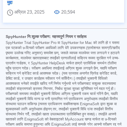
मुद्दा
अप्रिल 23, 2025
20,594
SpyHunter नि:शुल्क परीक्षण: महत्त्वपूर्ण नियम र सर्तहरू
SpyHunter Trial SpyHunter Pro वा SpyHunter for Mac को लागि हो र यसमा
एक पटकको ७-दिनको परीक्षण अवधिको लागि धेरै उपकरणहरू (प्रमोशनल सामग्री/खरीद
पृष्ठमा उल्लेख गरिए अनुसार) समावेश छन्, जसले व्यापक मालवेयर पत्ता लगाउने र हटाउने
कार्यक्षमता, मालवेयर खतराहरूबाट तपाईंको प्रणालीलाई सक्रिय रूपमा सुरक्षित गर्न उच्च-
प्रदर्शन गार्डहरू, र SpyHunter HelpDesk मार्फत हाम्रो प्राविधिक समर्थन टोलीमा
पहुँच प्रदान गर्दछ। परीक्षण अवधिमा तपाईंलाई अग्रिम शुल्क लगाइने छैन, यद्यपि परीक्षण
सक्रिय गर्न क्रेडिट कार्ड आवश्यक पर्दछ। (यस प्रस्ताव अन्तर्गत प्रिपेड क्रेडिट कार्ड,
डेबिट कार्ड, र उपहार कार्डहरू स्वीकार गर्न सकिँदैन।) तपाईंको भुक्तानी विधिको
आवश्यकता भनेको तपाईंले खरिद गर्ने निर्णय गर्नुभयो भने परीक्षणबाट सशुल्क सदस्यतामा
तपाईंको संक्रमणको क्रममा निरन्तर, निर्बाध सुरक्षा सुरक्षा सुनिश्चित गर्न मद्दत गर्नु हो।
परीक्षणको समयमा तपाईंको भुक्तानी विधिमा अग्रिम भुक्तानी रकम चार्ज गरिने छैन, यद्यपि
तपाईंको भुक्तानी विधि मान्य छ भनी प्रमाणित गर्न प्राधिकरण अनुरोधहरू तपाईंको वित्तीय
संस्थामा पठाउन सकिन्छ (त्यस्ता प्राधिकरण सबमिशनहरू EnigmaSoft द्वारा शुल्क वा
शुल्कहरूको लागि अनुरोधहरू होइनन् तर, तपाईंको भुक्तानी विधि र/वा तपाईंको वित्तीय
संस्थामा निर्भर गर्दै, तपाईंको खाता उपलब्धतामा प्रतिबिम्बित हुन सक्छ)। तपाईंले आफ्नो
खाताको लागि EnigmaSoft को वेबसाइटको MyAccount खण्ड मार्फत वा ७-दिनको
परीक्षण अवधि समाप्त हुनुभन्दा अघि EnigmaSoft लाई सम्पर्क गरेर आफ्नो परीक्षण रद्द गर्न