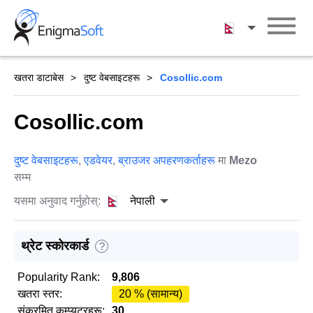
Skip
to
नेपाली
content
खतरा डाटाबेस
दुष्ट वेबसाइटहरू
Cosollic.com
Cosollic.com
दुष्ट वेबसाइटहरू
,
एडवेयर
,
ब्राउजर अपहरणकर्ताहरू
मा
Mezo
सम्म
यसमा अनुवाद गर्नुहोस्:
नेपाली
थ्रेट स्कोरकार्ड
?
Popularity Rank:
9,806
खतरा स्तर:
20 % (सामान्य)
संक्रमित कम्प्युटरहरू:
30