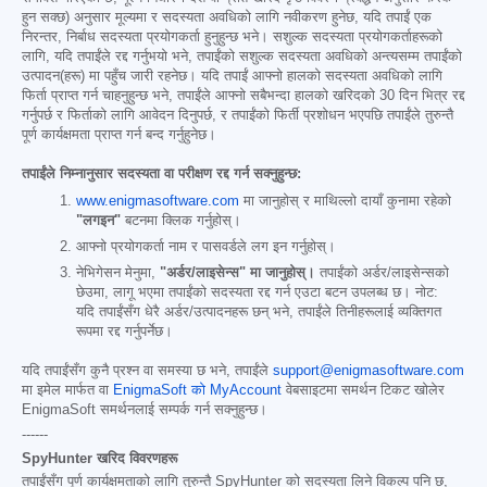
हुन सक्छ) अनुसार मूल्यमा र सदस्यता अवधिको लागि नवीकरण हुनेछ, यदि तपाईं एक
निरन्तर, निर्बाध सदस्यता प्रयोगकर्ता हुनुहुन्छ भने। सशुल्क सदस्यता प्रयोगकर्ताहरूको
लागि, यदि तपाईंले रद्द गर्नुभयो भने, तपाईंको सशुल्क सदस्यता अवधिको अन्त्यसम्म तपाईंको
उत्पादन(हरू) मा पहुँच जारी रहनेछ। यदि तपाईं आफ्नो हालको सदस्यता अवधिको लागि
फिर्ता प्राप्त गर्न चाहनुहुन्छ भने, तपाईंले आफ्नो सबैभन्दा हालको खरिदको 30 दिन भित्र रद्द
गर्नुपर्छ र फिर्ताको लागि आवेदन दिनुपर्छ, र तपाईंको फिर्ती प्रशोधन भएपछि तपाईंले तुरुन्तै
पूर्ण कार्यक्षमता प्राप्त गर्न बन्द गर्नुहुनेछ।
तपाईंले निम्नानुसार सदस्यता वा परीक्षण रद्द गर्न सक्नुहुन्छ:
www.enigmasoftware.com
मा जानुहोस् र माथिल्लो दायाँ कुनामा रहेको
"लगइन"
बटनमा क्लिक गर्नुहोस्।
आफ्नो प्रयोगकर्ता नाम र पासवर्डले लग इन गर्नुहोस्।
नेभिगेसन मेनुमा,
"अर्डर/लाइसेन्स" मा जानुहोस्।
तपाईंको अर्डर/लाइसेन्सको
छेउमा, लागू भएमा तपाईंको सदस्यता रद्द गर्न एउटा बटन उपलब्ध छ। नोट:
यदि तपाईंसँग धेरै अर्डर/उत्पादनहरू छन् भने, तपाईंले तिनीहरूलाई व्यक्तिगत
रूपमा रद्द गर्नुपर्नेछ।
यदि तपाईंसँग कुनै प्रश्न वा समस्या छ भने, तपाईंले
support@enigmasoftware.com
मा इमेल मार्फत वा
EnigmaSoft को MyAccount
वेबसाइटमा समर्थन टिकट खोलेर
EnigmaSoft समर्थनलाई सम्पर्क गर्न सक्नुहुन्छ।
------
SpyHunter खरिद विवरणहरू
तपाईंसँग पूर्ण कार्यक्षमताको लागि तुरुन्तै SpyHunter को सदस्यता लिने विकल्प पनि छ,