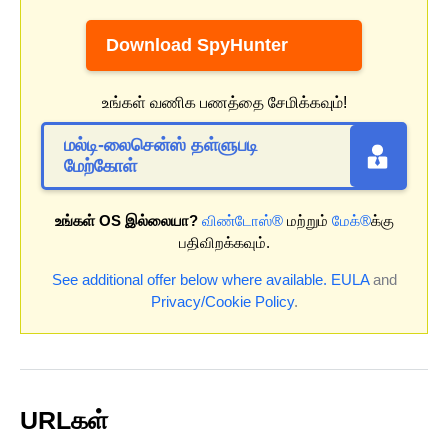
Download SpyHunter
உங்கள் வணிக பணத்தை சேமிக்கவும்!
மல்டி-லைசென்ஸ் தள்ளுபடி
மேற்கோள்
உங்கள் OS இல்லையா?
விண்டோஸ்®
மற்றும்
மேக்®
க்கு
பதிவிறக்கவும்.
See additional offer below where available.
EULA
and
Privacy/Cookie Policy
.
URLகள்