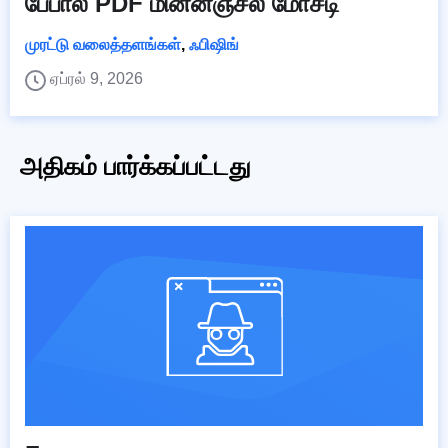
பேபால் PDF மின்னஞ்சல் மோசடி
முரட்டு வலைத்தளங்கள்
,
ஃபிஷிங்
ஏப்ரல் 9, 2026
அதிகம் பார்க்கப்பட்டது