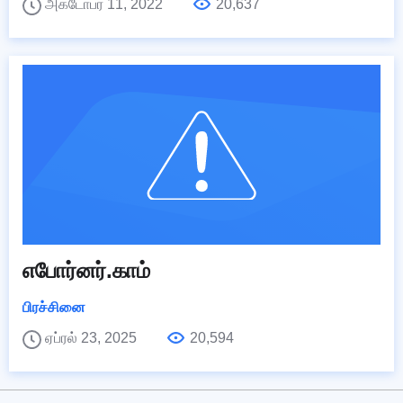
அக்டோபர் 11, 2022
20,637
எபோர்னர்.காம்
பிரச்சினை
ஏப்ரல் 23, 2025
20,594