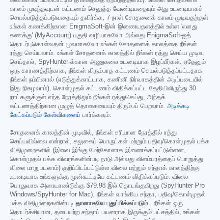
கணக்கின் பயன்பாட்டில் தாக்கத்தை ஏற்படுத்தலாம்). உங்கள் சோதனைக்
காலம் முடிந்தவுடன் கட்டணம் செலுத்த வேண்டியதையும் அது உடனடியாகச்
செயல்படுத்தப்படுவதையும் தவிர்க்க, 7-நாள் சோதனைக் காலம் முடிவதற்குள்
உங்கள் கணக்கிற்கான EnigmaSoft-இன் இணையதளத்தில் உள்ள 'எனது
கணக்கு' (MyAccount) பகுதி வழியாகவோ அல்லது EnigmaSoft-ஐத்
தொடர்புகொள்வதன் மூலமாகவோ உங்கள் சோதனைக் காலத்தை நீங்கள்
ரத்து செய்யலாம். உங்கள் சோதனைக் காலத்தில் நீங்கள் ரத்து செய்ய முடிவு
செய்தால், SpyHunter-க்கான அணுகலை உடனடியாக இழப்பீர்கள். ஏதேனும்
ஒரு காரணத்திற்காக, நீங்கள் விரும்பாத கட்டணம் செயல்படுத்தப்பட்டதாக
நீங்கள் நம்பினால் (எடுத்துக்காட்டாக, கணினி நிர்வாகத்தின் அடிப்படையில்
இது நிகழலாம்), கொள்முதல் கட்டணம் விதிக்கப்பட்ட தேதியிலிருந்து 30
நாட்களுக்குள் எந்த நேரத்திலும் நீங்கள் ரத்துசெய்து, அந்தக்
கட்டணத்திற்கான முழுத் தொகையையும் திரும்பப் பெறலாம்.
அடிக்கடி
கேட்கப்படும் கேள்விகளைப்
பார்க்கவும்.
சோதனைக் காலத்தின் முடிவில், நீங்கள் சரியான நேரத்தில் ரத்து
செய்யவில்லை என்றால், சலுகைப் பொருட்கள் மற்றும் பதிவு/கொள்முதல் பக்க
விதிமுறைகளில் (இவை இங்கு மேற்கோளாக இணைக்கப்பட்டுள்ளன;
கொள்முதல் பக்க விவரங்களின்படி நாடு அல்லது விளம்பரத்தைப் பொறுத்து
விலை மாறுபடலாம்) குறிப்பிடப்பட்டுள்ள விலை மற்றும் சந்தாக் காலத்திற்கு
உடனடியாக உங்களுக்கு முன்கூட்டியே கட்டணம் விதிக்கப்படும். விலை
பொதுவாக அரையாண்டுக்கு
$79.98
இல் தொடங்குகிறது (SpyHunter Pro
Windows/SpyHunter for Mac). நீங்கள் வாங்கிய சந்தா, பதிவு/கொள்முதல்
பக்க விதிமுறைகளின்படி
தானாகவே புதுப்பிக்கப்படும்
. நீங்கள் ஒரு
தொடர்ச்சியான, தடையற்ற சந்தாப் பயனராக இருக்கும் பட்சத்தில், உங்கள்