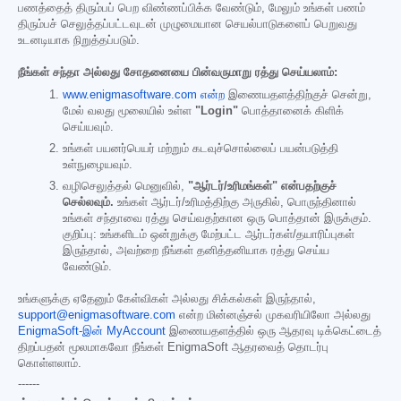
பணத்தைத் திரும்பப் பெற விண்ணப்பிக்க வேண்டும், மேலும் உங்கள் பணம்
திரும்பச் செலுத்தப்பட்டவுடன் முழுமையான செயல்பாடுகளைப் பெறுவது
உடனடியாக நிறுத்தப்படும்.
நீங்கள் சந்தா அல்லது சோதனையை பின்வருமாறு ரத்து செய்யலாம்:
www.enigmasoftware.com என்ற
இணையதளத்திற்குச் சென்று,
மேல் வலது மூலையில் உள்ள
"Login"
பொத்தானைக் கிளிக்
செய்யவும்.
உங்கள் பயனர்பெயர் மற்றும் கடவுச்சொல்லைப் பயன்படுத்தி
உள்நுழையவும்.
வழிசெலுத்தல் மெனுவில்,
"ஆர்டர்/உரிமங்கள்" என்பதற்குச்
செல்லவும்.
உங்கள் ஆர்டர்/உரிமத்திற்கு அருகில், பொருந்தினால்
உங்கள் சந்தாவை ரத்து செய்வதற்கான ஒரு பொத்தான் இருக்கும்.
குறிப்பு: உங்களிடம் ஒன்றுக்கு மேற்பட்ட ஆர்டர்கள்/தயாரிப்புகள்
இருந்தால், அவற்றை நீங்கள் தனித்தனியாக ரத்து செய்ய
வேண்டும்.
உங்களுக்கு ஏதேனும் கேள்விகள் அல்லது சிக்கல்கள் இருந்தால்,
support@enigmasoftware.com
என்ற மின்னஞ்சல் முகவரியிலோ அல்லது
EnigmaSoft-இன் MyAccount
இணையதளத்தில் ஒரு ஆதரவு டிக்கெட்டைத்
திறப்பதன் மூலமாகவோ நீங்கள் EnigmaSoft ஆதரவைத் தொடர்பு
கொள்ளலாம்.
------