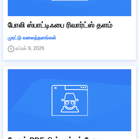
போலி ஸ்பாட்டிஃபை ரிவார்ட்ஸ் தளம்
முரட்டு வலைத்தளங்கள்
ஏப்ரல் 9, 2026