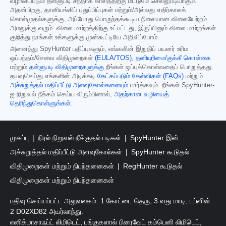
வழங்கப்படும் தள்ளுபடி சந்தாக் காலத்திற்கு மட்டுமே செல்லுபடியாகும்.
அதன்பிறகு, தானியங்கிப் புதுப்பிப்புகள் மற்றும்/அல்லது எதிர்காலக்
கொள்முதல்களுக்கு, அப்போது பொருந்தக்கூடிய நிலையான விலையேற்றம்
அமலுக்கு வரும். விலை மாற்றத்திற்கு உட்பட்டது, இருப்பினும் விலை மாற்றங்கள்
குறித்து நாங்கள் உங்களுக்கு முன்கூட்டியே அறிவிப்போம்.
அனைத்து SpyHunter பதிப்புகளும், எங்களின் இறுதிப் பயனர் உரிம
ஒப்பந்தம்/சேவை விதிமுறைகள்
(EULA/TOS)
,
தனியுரிமை/குக்கீ கொள்கை
மற்றும்
தள்ளுபடி விதிமுறைகளுக்கு
நீங்கள் ஒப்புக்கொள்வதைப் பொறுத்தது.
தயவுசெய்து எங்களின் அடிக்கடி
கேட்கப்படும் கேள்விகள் (FAQs)
மற்றும்
அச்சுறுத்தல் மதிப்பீட்டு அளவுகோல்களையும்
பார்க்கவும். நீங்கள் SpyHunter-
ஐ நிறுவல் நீக்கம் செய்ய விரும்பினால்,
அதற்கான வழியைத்
தெரிந்துகொள்ளுங்கள்
.
முகப்பு
நிரல் நிறுவல் நீக்குதல் படிகள்
SpyHunter இன்
அச்சுறுத்தல் மதிப்பீட்டு அளவுகோல்கள்
SpyHunter கூடுதல்
விதிமுறைகள் மற்றும் நிபந்தனைகள்
RegHunter கூடுதல்
விதிமுறைகள் மற்றும் நிபந்தனைகள்
பதிவு செய்யப்பட்ட அலுவலகம்: 1 கோட்டை தெரு, 3 வது மாடி, டப்ளின்
2 D02XD82 அயர்லாந்து.
எனிக்மாசாஃப்ட் லிமிடெட், பங்குகளால் பிரைவேட் கம்பெனி லிமிடெட்,