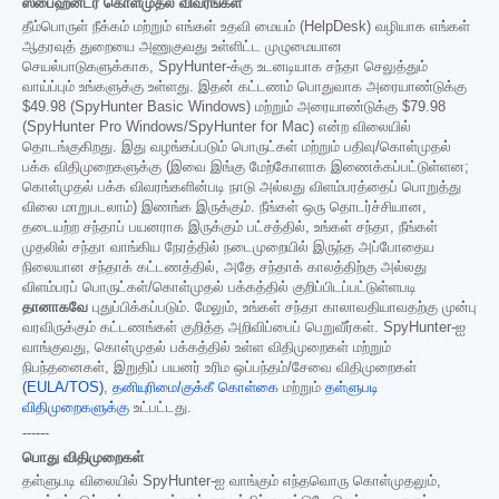
ஸ்பைஹன்டர் கொள்முதல் விவரங்கள்
தீம்பொருள் நீக்கம் மற்றும் எங்கள் உதவி மையம் (HelpDesk) வழியாக எங்கள்
ஆதரவுத் துறையை அணுகுவது உள்ளிட்ட முழுமையான
செயல்பாடுகளுக்காக, SpyHunter-க்கு உடனடியாக சந்தா செலுத்தும்
வாய்ப்பும் உங்களுக்கு உள்ளது. இதன் கட்டணம் பொதுவாக அரையாண்டுக்கு
$49.98
(SpyHunter Basic Windows) மற்றும் அரையாண்டுக்கு
$79.98
(SpyHunter Pro Windows/SpyHunter for Mac) என்ற விலையில்
தொடங்குகிறது. இது வழங்கப்படும் பொருட்கள் மற்றும் பதிவு/கொள்முதல்
பக்க விதிமுறைகளுக்கு (இவை இங்கு மேற்கோளாக இணைக்கப்பட்டுள்ளன;
கொள்முதல் பக்க விவரங்களின்படி நாடு அல்லது விளம்பரத்தைப் பொறுத்து
விலை மாறுபடலாம்) இணங்க இருக்கும். நீங்கள் ஒரு தொடர்ச்சியான,
தடையற்ற சந்தாப் பயனராக இருக்கும் பட்சத்தில், உங்கள் சந்தா, நீங்கள்
முதலில் சந்தா வாங்கிய நேரத்தில் நடைமுறையில் இருந்த அப்போதைய
நிலையான சந்தாக் கட்டணத்தில், அதே சந்தாக் காலத்திற்கு அல்லது
விளம்பரப் பொருட்கள்/கொள்முதல் பக்கத்தில் குறிப்பிடப்பட்டுள்ளபடி
தானாகவே
புதுப்பிக்கப்படும். மேலும், உங்கள் சந்தா காலாவதியாவதற்கு முன்பு
வரவிருக்கும் கட்டணங்கள் குறித்த அறிவிப்பைப் பெறுவீர்கள். SpyHunter-ஐ
வாங்குவது, கொள்முதல் பக்கத்தில் உள்ள விதிமுறைகள் மற்றும்
நிபந்தனைகள், இறுதிப் பயனர் உரிம ஒப்பந்தம்/சேவை விதிமுறைகள்
(EULA/TOS)
,
தனியுரிமை/குக்கீ கொள்கை
மற்றும்
தள்ளுபடி
விதிமுறைகளுக்கு
உட்பட்டது.
------
பொது விதிமுறைகள்
தள்ளுபடி விலையில் SpyHunter-ஐ வாங்கும் எந்தவொரு கொள்முதலும்,