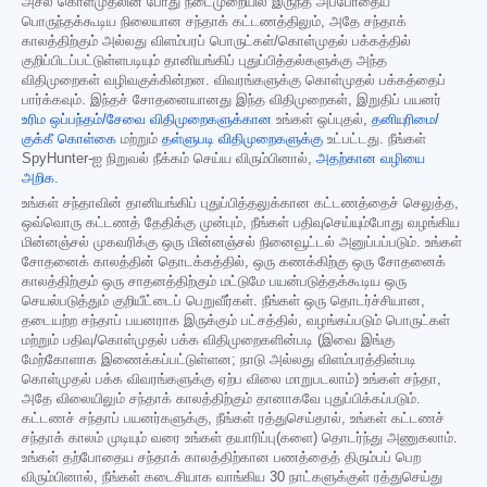
அசல் கொள்முதலின் போது நடைமுறையில் இருந்த அப்போதைய
பொருந்தக்கூடிய நிலையான சந்தாக் கட்டணத்திலும், அதே சந்தாக்
காலத்திற்கும் அல்லது விளம்பரப் பொருட்கள்/கொள்முதல் பக்கத்தில்
குறிப்பிடப்பட்டுள்ளபடியும் தானியங்கிப் புதுப்பித்தல்களுக்கு அந்த
விதிமுறைகள் வழிவகுக்கின்றன. விவரங்களுக்கு கொள்முதல் பக்கத்தைப்
பார்க்கவும். இந்தச் சோதனையானது இந்த விதிமுறைகள், இறுதிப் பயனர்
உரிம ஒப்பந்தம்/சேவை விதிமுறைகளுக்கான
உங்கள் ஒப்புதல்,
தனியுரிமை/
குக்கீ கொள்கை
மற்றும்
தள்ளுபடி விதிமுறைகளுக்கு
உட்பட்டது. நீங்கள்
SpyHunter-ஐ நிறுவல் நீக்கம் செய்ய விரும்பினால்,
அதற்கான வழியை
அறிக
.
உங்கள் சந்தாவின் தானியங்கிப் புதுப்பித்தலுக்கான கட்டணத்தைச் செலுத்த,
ஒவ்வொரு கட்டணத் தேதிக்கு முன்பும், நீங்கள் பதிவுசெய்யும்போது வழங்கிய
மின்னஞ்சல் முகவரிக்கு ஒரு மின்னஞ்சல் நினைவூட்டல் அனுப்பப்படும். உங்கள்
சோதனைக் காலத்தின் தொடக்கத்தில், ஒரு கணக்கிற்கு ஒரு சோதனைக்
காலத்திற்கும் ஒரு சாதனத்திற்கும் மட்டுமே பயன்படுத்தக்கூடிய ஒரு
செயல்படுத்தும் குறியீட்டைப் பெறுவீர்கள். நீங்கள் ஒரு தொடர்ச்சியான,
தடையற்ற சந்தாப் பயனராக இருக்கும் பட்சத்தில், வழங்கப்படும் பொருட்கள்
மற்றும் பதிவு/கொள்முதல் பக்க விதிமுறைகளின்படி (இவை இங்கு
மேற்கோளாக இணைக்கப்பட்டுள்ளன; நாடு அல்லது விளம்பரத்தின்படி
கொள்முதல் பக்க விவரங்களுக்கு ஏற்ப விலை மாறுபடலாம்) உங்கள் சந்தா,
அதே விலையிலும் சந்தாக் காலத்திற்கும் தானாகவே புதுப்பிக்கப்படும்.
கட்டணச் சந்தாப் பயனர்களுக்கு, நீங்கள் ரத்துசெய்தால், உங்கள் கட்டணச்
சந்தாக் காலம் முடியும் வரை உங்கள் தயாரிப்பு(களை) தொடர்ந்து அணுகலாம்.
உங்கள் தற்போதைய சந்தாக் காலத்திற்கான பணத்தைத் திரும்பப் பெற
விரும்பினால், நீங்கள் கடைசியாக வாங்கிய 30 நாட்களுக்குள் ரத்துசெய்து