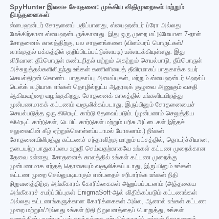
SpyHunter இலவச சோதனை: முக்கிய விதிமுறைகள் மற்றும்
நிபந்தனைகள்
ஸ்பைஹன்டர் சோதனைப் பதிப்பானது, ஸ்பைஹன்டர் ப்ரோ அல்லது
மேக்கிற்கான ஸ்பைஹன்டருக்கானது. இது ஒரு முறை மட்டுமேயான 7-நாள்
சோதனைக் காலத்திற்கு, பல சாதனங்களை (விளம்பரப் பொருட்கள்/
வாங்குதல் பக்கத்தில் குறிப்பிடப்பட்டுள்ளபடி) உள்ளடக்கியுள்ளது. இது
விரிவான தீம்பொருள் கண்டறிதல் மற்றும் அகற்றும் செயல்பாடு, தீம்பொருள்
அச்சுறுத்தல்களிலிருந்து உங்கள் கணினியைத் தீவிரமாகப் பாதுகாக்க உயர்
செயல்திறன் கொண்ட பாதுகாப்பு அமைப்புகள், மற்றும் ஸ்பைஹன்டர் ஹெல்ப்
டெஸ்க் வழியாக எங்கள் தொழில்நுட்ப ஆதரவுக் குழுவை அணுகும் வசதி
ஆகியவற்றை வழங்குகிறது. சோதனைக் காலத்தில் உங்களிடமிருந்து
முன்பணமாகக் கட்டணம் வசூலிக்கப்படாது, இருப்பினும் சோதனையைச்
செயல்படுத்த ஒரு கிரெடிட் கார்டு தேவைப்படும். (முன்பணம் செலுத்திய
கிரெடிட் கார்டுகள், டெபிட் கார்டுகள் மற்றும் பரிசு அட்டைகள் இந்தச்
சலுகையின் கீழ் ஏற்றுக்கொள்ளப்படாமல் போகலாம்.) நீங்கள்
சோதனையிலிருந்து கட்டணச் சந்தாவிற்கு மாறும் பட்சத்தில், தொடர்ச்சியான,
தடையற்ற பாதுகாப்பை உறுதி செய்வதற்காகவே உங்கள் கட்டண முறைக்கான
தேவை உள்ளது. சோதனைக் காலத்தில் உங்கள் கட்டண முறைக்கு
முன்பணமாக எந்தத் தொகையும் வசூலிக்கப்படாது, இருப்பினும் உங்கள்
கட்டண முறை செல்லுபடியாகும் என்பதைச் சரிபார்க்க உங்கள் நிதி
நிறுவனத்திற்கு அங்கீகாரக் கோரிக்கைகள் அனுப்பப்படலாம் (அத்தகைய
அங்கீகாரச் சமர்ப்பிப்புகள் EnigmaSoft-ஆல் விதிக்கப்படும் கட்டணங்கள்
அல்லது கட்டணங்களுக்கான கோரிக்கைகள் அல்ல, ஆனால் உங்கள் கட்டண
முறை மற்றும்/அல்லது உங்கள் நிதி நிறுவனத்தைப் பொறுத்து, உங்கள்