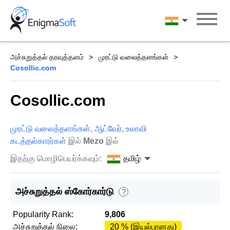
Skip
to
தமிழ்
content
அச்சுறுத்தல் தரவுத்தளம்
முரட்டு வலைத்தளங்கள்
Cosollic.com
Cosollic.com
முரட்டு வலைத்தளங்கள்
,
ஆட்வேர்
,
உலாவி
கடத்தல்காரர்கள்
இல்
Mezo
இல்
இதற்கு மொழிபெயர்க்கவும்:
தமிழ்
அச்சுறுத்தல் ஸ்கோர்கார்டு
?
Popularity Rank:
9,806
அச்சுறுத்தல் நிலை:
20 % (இயல்பானது)