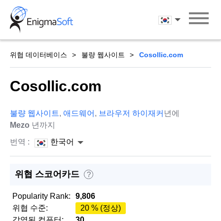
Skip
to
한국어
content
위협 데이터베이스
불량 웹사이트
Cosollic.com
Cosollic.com
불량 웹사이트
,
애드웨어
,
브라우저 하이재커
년에
Mezo
년까지
번역 :
한국어
위협 스코어카드
?
Popularity Rank:
9,806
위협 수준:
20 % (정상)
감염된 컴퓨터:
30