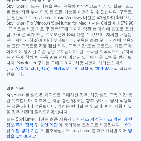
SpyHunter의 모든 기능을 즉시 구독하여 악성코드 제거 및 헬프데스크
를 통한 지원 부서 이용 등 모든 기능을 이용하실 수 있습니다. 구독료
는 일반적으로 SpyHunter Basic Windows 버전은 6개월마다
$49.98
,
SpyHunter Pro Windows/SpyHunter for Mac 버전은 6개월마다
$79.98
. 구독료는 제공 자료 및 등록/구매 페이지 약관(본 계약에 참조로 포함
됨, 가격은 국가 또는 프로모션에 따라 다를 수 있으며, 자세한 내용은
구매 페이지 참조)에 따라 부과됩니다. 구독은 최초 구매 시점에 적용되
는 표준 구독료로
자동 갱신
되며, 구독 기간 또는 프로모션 자료/구매
페이지에 명시된 기간 동안 유지됩니다. 단, 구독을 지속적으로 유지하
는 경우에 한하며, 구독 만료 전에 예정된 요금에 대한 알림을 받게 됩
니다. SpyHunter 구매는 구매 페이지, 최종 사용자 라이선스 계약
(EULA)/이용 약관(TOS)
,
개인정보/쿠키 정책
및
할인 약관
의 적용을
받습니다.
------
일반 약관
SpyHunter를 할인된 가격으로 구매하신 경우, 해당 할인 구독 기간 동
안 유효합니다. 이후에는 자동 갱신 및/또는 향후 구매 시 당시 적용되
는 표준 가격이 적용됩니다. 가격은 변경될 수 있으며, 변경 사항이 있
을 경우 사전에 알려드리겠습니다.
모든 SpyHunter 버전은 최종 사용자
라이선스 계약/서비스 약관
,
개인
정보/쿠키 정책
및
할인 약관
에 동의하는 조건으로 제공됩니다.
FAQ
및
위협 평가 기준
도 참조하십시오. SpyHunter를 제거하려면 제거
방
법을 알아보세요
.