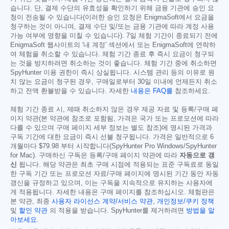
습니다. 단, 결제 수단의 유효성을 확인하기 위해 금융 기관에 승인 요
청이 전송될 수 있습니다(이러한 승인 요청은 EnigmaSoft에서 요금을
청구하는 것이 아니며, 결제 수단 및/또는 금융 기관에 따라 계정 사용
가능 여부에 영향을 미칠 수 있습니다). 7일 체험 기간이 종료되기 전에
EnigmaSoft 웹사이트의 '내 계정' 섹션에서 또는 EnigmaSoft에 연락하
여 체험을 취소할 수 있습니다. 체험 기간 종료 후 즉시 요금이 청구되
는 것을 방지하려면 취소하는 것이 좋습니다. 체험 기간 중에 취소하면
SpyHunter 이용 권한이 즉시 상실됩니다. 시스템 관리 등의 이유로 원
치 않는 요금이 청구된 경우, 구매일로부터 30일 이내에 언제든지 취소
하고 전액 환불받을 수 있습니다. 자세한
내용은 FAQ를
참조하세요.
체험 기간 종료 시, 제때 취소하지 않은 경우 제공 자료 및 등록/구매 페
이지 약관(본 약관에 참조로 포함됨, 가격은 국가 또는 프로모션에 따라
다를 수 있으며 구매 페이지 세부 정보는 별도 참조)에 명시된 가격과
구독 기간에 대한 요금이 즉시 선불 청구됩니다. 가격은 일반적으로 6
개월마다
$79.98
부터 시작합니다(SpyHunter Pro Windows/SpyHunter
for Mac). 구매하신 구독은 등록/구매 페이지 약관에 따라
자동으로 갱
신
됩니다. 해당 약관은 최초 구매 시점에 적용되는 표준 구독료로 동일
한 구독 기간 또는 프로모션 자료/구매 페이지에 명시된 기간 동안 자동
갱신을 규정하고 있으며, 이는 구독을 지속적으로 유지하는 사용자에
게 적용됩니다. 자세한 내용은 구매 페이지를 참조하십시오. 체험판은
본 약관, 최종
사용자 라이선스 계약/서비스 약관
,
개인정보/쿠키 정책
및
할인 약관
의 적용을 받습니다. SpyHunter를 제거하려면
방법을 알
아보세요
.