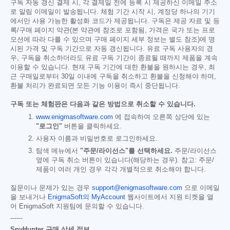
구독 자동 갱신 결제 시, 각 결제일 전에 등록 시 제공하신 이메일 주소
로 알림 이메일이 발송됩니다. 체험 기간 시작 시, 계정당 하나의 기기
에서만 사용 가능한 활성화 코드가 제공됩니다. 구독은 제공 자료 및 등
록/구매 페이지 약관(본 약관에 참조로 포함됨, 가격은 국가 또는 프로
모션에 따라 다를 수 있으며 구매 페이지 세부 정보는 별도 참조)에 명
시된 가격 및 구독 기간으로 자동 갱신됩니다. 유료 구독 사용자의 경
우, 구독을 취소하더라도 유료 구독 기간이 종료될 때까지 제품을 계속
이용할 수 있습니다. 현재 구독 기간에 대한 환불을 원하시는 경우, 최
근 구매일로부터 30일 이내에 구독을 취소하고 환불을 신청해야 하며,
환불 처리가 완료되면 모든 기능 이용이 즉시 중단됩니다.
구독 또는 체험판은 다음과 같은 방법으로 취소할 수 있습니다.
www.enigmasoftware.com
에 접속하여 오른쪽 상단에 있는
"로그인"
버튼을 클릭하세요.
사용자 이름과 비밀번호로 로그인하세요.
탐색 메뉴에서
"주문/라이선스"를 선택하세요.
주문/라이선스
옆에 구독 취소 버튼이 있습니다(해당하는 경우). 참고: 주문/
제품이 여러 개인 경우 각각 개별적으로 취소해야 합니다.
질문이나 문제가 있는 경우
support@enigmasoftware.com
으로 이메일
을 보내거나
EnigmaSoft의 MyAccount
웹사이트에서 지원 티켓을 열
어 EnigmaSoft 지원팀에 문의할 수 있습니다.
------
SpyHunter 구매 상세 정보