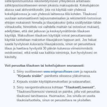
sähköpostimuistutus rekisteröitymisen yhteydessä antamaasi
sähköpostiosoitteeseen ennen jokaista maksupäivää. Kokeilujakson
alussa saat aktivointikoodin, jota voi käyttää vain yhdessä
kokeilujaksossa ja vain yhdessä laitteessa tiliä kohden. Tilauksesi
uusitaan automaattisesti tarjousmateriaalien ja rekisteröinti-/ostosivun
ehtojen mukaisesti hinnalla ja tilausjaksoksi (jotka sisällytetään tähän
viittauksella; hinnoittelu voi vaihdella maittain tai ostosivun mukaan),
edellyttäen, että olet jatkuvan ja keskeytymättömän tilauksen
käyttäjä. Maksullisen tilauksen käyttäjät voivat peruuttaessaan
käyttää tuotteitaan maksetun tilausjakson loppuun asti. Jos haluat
saada hyvityksen kuluvasta tilausjaksosta, sinun on peruutettava
tilaus ja haettava hyvitystä 30 päivän kuluessa viimeisimmästä
ostoksestasi, etkä enää saa kaikkia toimintoja, kun hyvityksesi on
käsitelty.
Voit peruuttaa tilauksen tai kokeilujakson seuraavasti:
Siirry osoitteeseen
www.enigmasoftware.com
ja napsauta
"Kirjaudu sisään"
-painiketta oikeassa yläkulmassa.
Kirjaudu sisään käyttäjätunnuksellasi ja salasanallasi.
Siirry navigointivalikossa kohtaan
"Tilaukset/Lisenssit".
Tilauksesi/lisenssisi vieressä on painike, jolla voit peruuttaa
tilauksesi tarvittaessa. Huomautus: Jos sinulla on useita
tilauksia/tuotteita, sinun on peruutettava ne yksitellen.