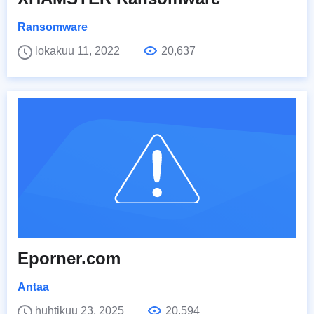
Ransomware
lokakuu 11, 2022
20,637
Eporner.com
Antaa
huhtikuu 23, 2025
20,594