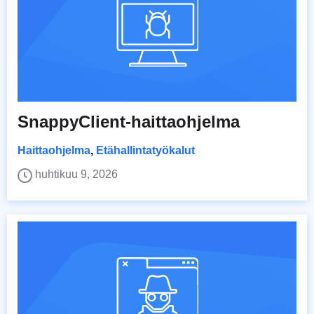
SnappyClient-haittaohjelma
Haittaohjelma
,
Etähallintatyökalut
huhtikuu 9, 2026