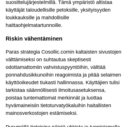
suosittelujärjestelmillä. Tämä ympäristö altistaa
käyttäjät taloudellisille petoksille, yksityisyyden
loukkauksille ja mahdollisille
haittaohjelmatartunnoille.
Riskin vähentäminen
Paras strategia Cosollic.comin kaltaisten sivustojen
välttämiseksi on suhtautua skeptisesti
odottamattomiin vahvistuspyyntöihin, välttää
ponnahdusikkunoihin reagoimista ja pitää selaimen
käyttöoikeudet tiukasti hallinnassa. Käyttäjien tulisi
tarkistaa säännöllisesti ilmoitusasetuksensa,
poistaa tuntemattomat merkinnät ja luottaa
hyvämaineisiin tietoturvatyökaluihin haitallisten
mainosverkostojen estämiseksi.
Pysymällä tietoisina näistä uhkista ja tunnistamalla