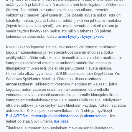
erääntyvältä ja käsiteltävältä maksulta heti kokeilujakson päättymisen
jälkeen. Jos päätät peruuttaa kokeilujakson aikana, menetät
välittömästi pääsyn SpyHunteriin. Jos jostain syystä uskot, että on
käsitelty maksu, jota et halunnut tehdä (mikä voi johtua esimerkiksi
järjestelmänvalvojan syistä), voit myös peruuttaa kokeilujakson ja
saada täyden hyvityksen maksusta milloin tahansa 30 päivän
kuluessa ostopäivästä. Katso
usein kysytyt kysymykset
.
Kokeilujakson lopussa sinulta laskutetaan välittömästi etukäteen
tarjousmateriaaleissa ja rekisteröinti-/ostosivun ehdoissa (jotka
sisällytetään tähän viittauksella; hinnoittelu voi vaihdella maittain tai
kampanjakohtaisesti ostosivun mukaan) määritellyn hinnan ja
tilausjakson mukaisesti, jos et ole peruuttanut tilausta ajoissa.
Hinnoittelu alkaa tyypillisesti
$79.98
puolivuosittain (SpyHunter Pro
Windows/SpyHunter Macille). Ostamasi tilaus
uusitaan
automaattisesti
rekisteröinti-/ostosivun ehtojen mukaisesti, jotka
tarjoavat automaattisen uusimisen alkuperäisen ostohetkellä
voimassa olevalla vakiotilausmaksulla ja samalle tilausjaksolle tai
kampanjamateriaaleissa/ostosivulla määritellyllä tavalla, edellyttäen,
että olet jatkuva ja keskeytymätön tilauksen käyttäjä. Katso lisätietoja
ostosivulta. Kokeilujaksoon sovelletaan näitä ehtoja, hyväksyt
EULA/TOS:n
,
tietosuoja-/evästekäytännön
ja
alennusehdot
. Jos
haluat poistaa SpyHunterin,
lue lisää
.
Tilauksesi automaattisen uusimisen maksua varten lähetetään