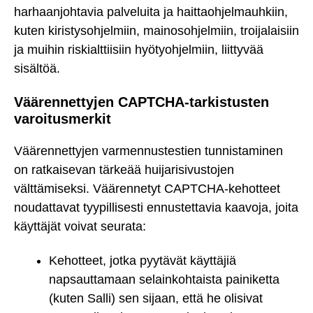
harhaanjohtavia palveluita ja haittaohjelmauhkiin,
kuten kiristysohjelmiin, mainosohjelmiin, troijalaisiin
ja muihin riskialttiisiin hyötyohjelmiin, liittyvää
sisältöä.
Väärennettyjen CAPTCHA-tarkistusten
varoitusmerkit
Väärennettyjen varmennustestien tunnistaminen
on ratkaisevan tärkeää huijarisivustojen
välttämiseksi. Väärennetyt CAPTCHA-kehotteet
noudattavat tyypillisesti ennustettavia kaavoja, joita
käyttäjät voivat seurata:
Kehotteet, jotka pyytävät käyttäjiä
napsauttamaan selainkohtaista painiketta
(kuten Salli) sen sijaan, että he olisivat