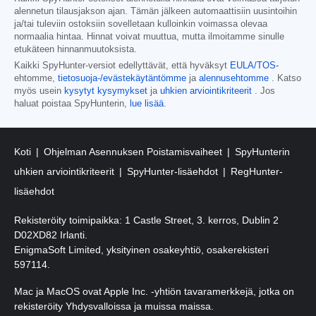
alennetun tilausjakson ajan. Tämän jälkeen automaattisiin uusintoihin
ja/tai tuleviin ostoksiin sovelletaan kulloinkin voimassa olevaa
normaalia hintaa. Hinnat voivat muuttua, mutta ilmoitamme sinulle
etukäteen hinnanmuutoksista.
Kaikki SpyHunter-versiot edellyttävät, että hyväksyt
EULA/TOS-
ehtomme,
tietosuoja-/evästekäytäntömme
ja
alennusehtomme
. Katso
myös usein
kysytyt kysymykset
ja
uhkien arviointikriteerit
. Jos
haluat poistaa SpyHunterin,
lue lisää
.
Koti
Ohjelman Asennuksen Poistamisvaiheet
SpyHunterin
uhkien arviointikriteerit
SpyHunter-lisäehdot
RegHunter-
lisäehdot
Rekisteröity toimipaikka: 1 Castle Street, 3. kerros, Dublin 2
D02XD82 Irlanti.
EnigmaSoft Limited, yksityinen osakeyhtiö, osakerekisteri
597114.
Mac ja MacOS ovat Apple Inc. -yhtiön tavaramerkkejä, jotka on
rekisteröity Yhdysvalloissa ja muissa maissa.