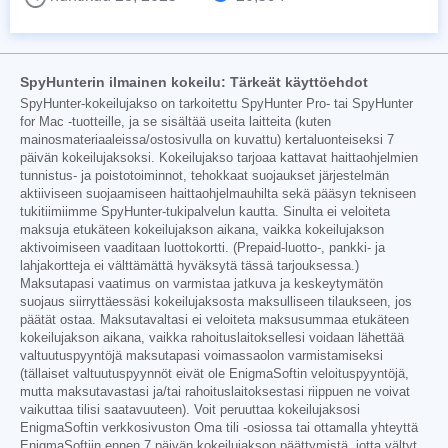
SpyHunterin ilmainen kokeilu: Tärkeät käyttöehdot
SpyHunter-kokeilujakso on tarkoitettu SpyHunter Pro- tai SpyHunter
for Mac -tuotteille, ja se sisältää useita laitteita (kuten
mainosmateriaaleissa/ostosivulla on kuvattu) kertaluonteiseksi 7
päivän kokeilujaksoksi. Kokeilujakso tarjoaa kattavat haittaohjelmien
tunnistus- ja poistotoiminnot, tehokkaat suojaukset järjestelmän
aktiiviseen suojaamiseen haittaohjelmauhilta sekä pääsyn tekniseen
tukitiimiimme SpyHunter-tukipalvelun kautta. Sinulta ei veloiteta
maksuja etukäteen kokeilujakson aikana, vaikka kokeilujakson
aktivoimiseen vaaditaan luottokortti. (Prepaid-luotto-, pankki- ja
lahjakortteja ei välttämättä hyväksytä tässä tarjouksessa.)
Maksutapasi vaatimus on varmistaa jatkuva ja keskeytymätön
suojaus siirryttäessäsi kokeilujaksosta maksulliseen tilaukseen, jos
päätät ostaa. Maksutavaltasi ei veloiteta maksusummaa etukäteen
kokeilujakson aikana, vaikka rahoituslaitoksellesi voidaan lähettää
valtuutuspyyntöjä maksutapasi voimassaolon varmistamiseksi
(tällaiset valtuutuspyynnöt eivät ole EnigmaSoftin veloituspyyntöjä,
mutta maksutavastasi ja/tai rahoituslaitoksestasi riippuen ne voivat
vaikuttaa tilisi saatavuuteen). Voit peruuttaa kokeilujaksosi
EnigmaSoftin verkkosivuston Oma tili -osiossa tai ottamalla yhteyttä
EnigmaSoftiin ennen 7 päivän kokeilujakson päättymistä, jotta vältyt