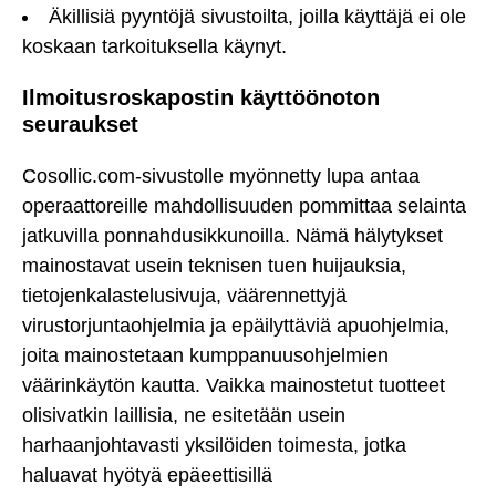
Äkillisiä pyyntöjä sivustoilta, joilla käyttäjä ei ole
koskaan tarkoituksella käynyt.
Ilmoitusroskapostin käyttöönoton
seuraukset
Cosollic.com-sivustolle myönnetty lupa antaa
operaattoreille mahdollisuuden pommittaa selainta
jatkuvilla ponnahdusikkunoilla. Nämä hälytykset
mainostavat usein teknisen tuen huijauksia,
tietojenkalastelusivuja, väärennettyjä
virustorjuntaohjelmia ja epäilyttäviä apuohjelmia,
joita mainostetaan kumppanuusohjelmien
väärinkäytön kautta. Vaikka mainostetut tuotteet
olisivatkin laillisia, ne esitetään usein
harhaanjohtavasti yksilöiden toimesta, jotka
haluavat hyötyä epäeettisillä