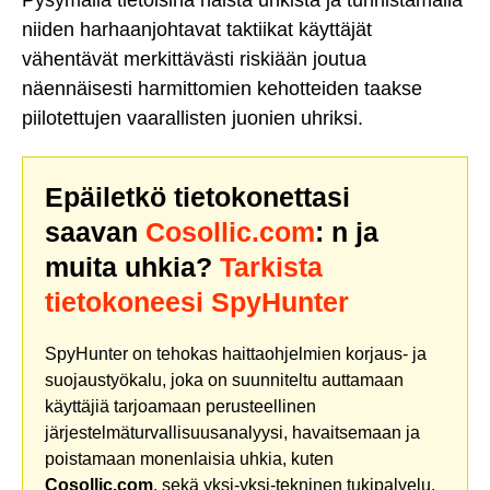
niiden harhaanjohtavat taktiikat käyttäjät
vähentävät merkittävästi riskiään joutua
näennäisesti harmittomien kehotteiden taakse
piilotettujen vaarallisten juonien uhriksi.
Epäiletkö tietokonettasi
saavan
Cosollic.com
: n ja
muita uhkia?
Tarkista
tietokoneesi SpyHunter
SpyHunter on tehokas haittaohjelmien korjaus- ja
suojaustyökalu, joka on suunniteltu auttamaan
käyttäjiä tarjoamaan perusteellinen
järjestelmäturvallisuusanalyysi, havaitsemaan ja
poistamaan monenlaisia uhkia, kuten
Cosollic.com
, sekä yksi-yksi-tekninen tukipalvelu.