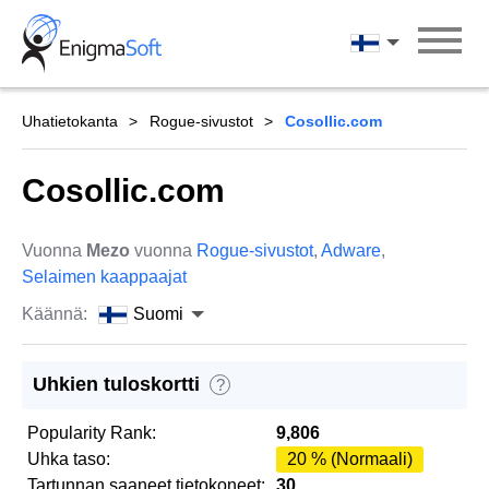
Skip
to
Suomi
content
Uhatietokanta
Rogue-sivustot
Cosollic.com
Cosollic.com
Vuonna
Mezo
vuonna
Rogue-sivustot
,
Adware
,
Selaimen kaappaajat
Käännä:
Suomi
Uhkien tuloskortti
?
Popularity Rank:
9,806
Uhka taso:
20 % (Normaali)
Tartunnan saaneet tietokoneet:
30