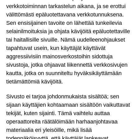
verkkotoiminnan tarkastelun aikana, ja se erottui
välittömästi epäluotettavana verkkotunnuksena.
Sen ensisijainen tavoite on lähettää tunkeilevia
selainilmoituksia ja ohjata kävijöitä epäluotettaville
tai haitallisille sivuille. Nämä uudelleenohjaukset
tapahtuvat usein, kun käyttäjät käyttävät
aggressiivisiin mainosverkostoihin sidottuja
sivustoja, jotka ohjaavat liikennettä verkkosivujen
kautta, jotka on suunniteltu hyväksikäyttämään
tietämättömiä kävijöitä.
Sivusto ei tarjoa johdonmukaista sisältöä; sen
sijaan käyttäjien kohtaamaan sisältöön vaikuttavat
tekijät, kuten sijainti. Tämä vaihtelu auttaa
operaattoreita räätälöimään harhaanjohtavaa
materiaalia eri yleisöille, mikä lisää
todennäköisyyttä, että käyttäjät lankeavat