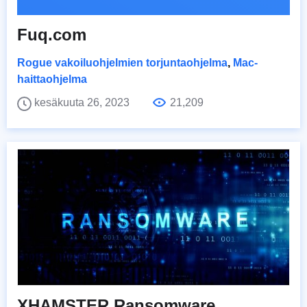
Fuq.com
Rogue vakoiluohjelmien torjuntaohjelma
,
Mac-
haittaohjelma
kesäkuuta 26, 2023
21,209
XHAMSTER Ransomware