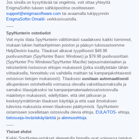
Jos sinulla on kysyttävää tai ongelmia, voit ottaa yhteyttä
EnigmaSoftin tukeen sähköpostitse osoitteeseen
support@enigmasoftware.com
tai avaamalla tukipyynnön
EnigmaSoftin Omatili-
verkkosivustolla.
------
SpyHunterin ostotiedot
Voit myös tilata SpyHunterin välittömästi saadaksesi kaikki toiminnot,
mukaan lukien haittaohjelmien poiston ja pääsyn tukiosastoomme
HelpDeskin kautta. Tilaukset alkavat tyypillisesti
$49.98
puolivuosittain (SpyHunter Basic Windows) ja
$79.98
puolivuosittain
(SpyHunter Pro Windows/SpyHunter Macille) tarjousmateriaalien ja
rekisteröinti-/ostosivun ehtojen mukaisesti (jotka sisällytetään tähän
viittauksella; hinnoittelu voi vaihdella maittain tai kampanjakohtaisesti
ostosivun tietojen mukaisesti). Tilauksesi
uusitaan automaattisesti
alkuperäisen ostohetkellä voimassa olevalla vakiotilausmaksulla ja
samaksi tilausjaksoksi tai kampanjamateriaaleissa/ostosivulla
määritetyn mukaisesti, edellyttäen, että olet jatkuvan ja
keskeytymättömän tilauksen käyttäjä ja että saat ilmoituksen
tulevista maksuista ennen tilauksesi päättymistä. SpyHunterin
ostamiseen sovelletaan ostosivulla olevia ehtoja,
EULA/TOS-
ehtoja,
tietosuoja-/evästekäytäntöä
ja
alennusehtoja
.
------
Yleiset ehdot
Kaikki SpyHunter-ostokset alennetulla hinnalla ovat voimassa tarjotun