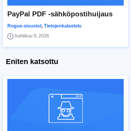
PayPal PDF -sähköpostihuijaus
Rogue-sivustot
,
Tietojenkalastelu
huhtikuu 9, 2026
Eniten katsottu