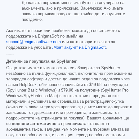
До вашата поръчка/лиценз има бутон за анулиране на
абонамента, ако е приложимо. Забележка: Ако имате
няколко поръчки/продукта, ще трябва да ги анулирате
поотделно.
Ако имате въпроси или проблеми, можете да се свържете с
поддръжката на EnigmaSoft по имейл на
support@enigmasoftware.com
или като отворите заявка за
поддръжка на уебсайта
„Моят акаунт“ на EnigmaSoft
.
------
Детайли за покупката на SpyHunter
Също така имате възможност да се абонирате за SpyHunter
незабавно за пълна функционалност, включително премахване на
зловреден софтуер и достъп до нашия отдел за поддръжка чрез
нашия HelpDesk, обикновено започвайки от
$49.98
на полугодие
(SpyHunter Basic Windows) и
$79.98
на полугодие (SpyHunter Pro
Windows/SpyHunter за Mac) в съответствие с предлаганите
материали и условията на страницата за регистрация/покупка
(които са включени тук чрез препратка; цените могат да варират в
зависимост от държавата или промоцията, в зависимост от
подробностите на страницата за покупка). Вашият абонамент ще
се поднови автоматично
с приложимата стандартна
абонаментна такса, валидна към момента на първоначалната ви
покупка на абонамента, и за същия период на абонамента или