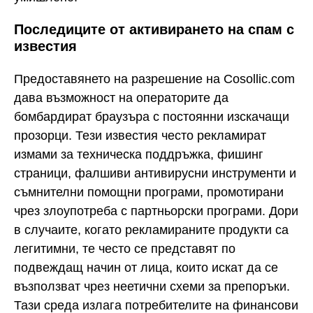
Последиците от активирането на спам с
известия
Предоставянето на разрешение на Cosollic.com
дава възможност на операторите да
бомбардират браузъра с постоянни изскачащи
прозорци. Тези известия често рекламират
измами за техническа поддръжка, фишинг
страници, фалшиви антивирусни инструменти и
съмнителни помощни програми, промотирани
чрез злоупотреба с партньорски програми. Дори
в случаите, когато рекламираните продукти са
легитимни, те често се представят по
подвеждащ начин от лица, които искат да се
възползват чрез неетични схеми за препоръки.
Тази среда излага потребителите на финансови