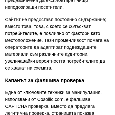
предназначени да експлоатират нищо
неподозиращи посетители.
Сайтът не предоставя постоянно съдържание;
вместо това, това, с което се сблъскват
потребителите, е повлияно от фактори като
местоположение. Тази променливост помага на
операторите да адаптират подвеждащите
материали към различните аудитории,
увеличавайки вероятността потребителите да
се хванат на схемата.
Капанът за фалшива проверка
Една от ключовите техники за манипулация,
използвани от Cosollic.com, е фалшива
CAPTCHA проверка. Вместо да предлага
легитимна проверка, страницата показва