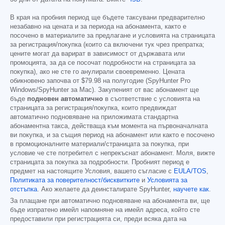
В края на пробния период ще бъдете таксувани предварително
незабавно на цената и за периода на абонамента, както е
посочено в материалите за предлагане и условията на страницата
за регистрация/покупка (които са включени тук чрез препратка;
цените могат да варират в зависимост от държавата или
промоцията, за да се посочат подробности на страницата за
покупка), ако не сте го анулирали своевременно. Цената
обикновено започва от
$79.98
на полугодие (SpyHunter Pro
Windows/SpyHunter за Mac). Закупеният от вас абонамент ще
бъде
подновен автоматично
в съответствие с условията на
страницата за регистрация/покупка, които предвиждат
автоматично подновяване на приложимата стандартна
абонаментна такса, действаща към момента на първоначалната
ви покупка, и за същия период на абонамент или както е посочено
в промоционалните материали/страницата за покупка, при
условие че сте потребител с непрекъснат абонамент. Моля, вижте
страницата за покупка за подробности. Пробният период е
предмет на настоящите Условия, вашето съгласие с
EULA/TOS
,
Политиката за поверителност/бисквитките
и
Условията за
отстъпка
. Ако желаете да деинсталирате SpyHunter,
научете как
.
За плащане при автоматично подновяване на абонамента ви, ще
бъде изпратено имейл напомняне на имейл адреса, който сте
предоставили при регистрацията си, преди всяка дата на