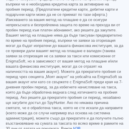
въпреки че е необходима кредитна карта за активиране на
пробния период. (Предплатени кредитни карти, дебитни карти и
подаръчни карти може да не се приемат по тази оферта.)
Изискването за вашия метод на плащане е да се осигури
непрекъсната и безпроблемна защита по време на прехода ви от
пробен период към платен абонамент, ако решите да закупите.
Вашият метод на плащане няма да бъде таксуван предварително
по време на пробния период, въпреки че заявки за оторизация
могат да бъдат изпратени до вашата финансова институция, за да
се провери дали вашият метод на плащане е валиден (такива
заявки за оторизация не са заявки за такси или комисионни от
EnigmaSoft, но в зависимост от вашия метод на плащане и/или
вашата финансова институция, могат да се отразят на
наличността на вашия акаунт). Можете да прекратите пробния си
период чрез секцията „Моят акаунт“ на уебсайта на EnigmaSoft за
вашия акаунт или като се свържете с EnigmaSoft преди края на 7-
дневния пробен период, за да избегнете начисляване на такса,
която да бъде обработена веднага след изтичането на пробния
период. Ако решите да прекратите пробния си период, незабавно
ще загубите достъп до SpyHunter. Ако по някаква причина
смятате, че е обработена такса, която не сте искали да направите
(което може да се случи например въз основа на системна
администрация), можете също да прекратите и да получите пълно
възстановяване на сумата за таксата по всяко време в рамките на
30 дни от датата на покупката. Вижте
ЧЗВ
.