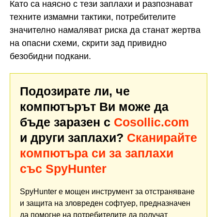
Като са наясно с тези заплахи и разпознават
техните измамни тактики, потребителите
значително намаляват риска да станат жертва
на опасни схеми, скрити зад привидно
безобидни подкани.
Подозирате ли, че
компютърът Ви може да
бъде заразен с
Cosollic.com
и други заплахи?
Сканирайте
компютъра си за заплахи
със SpyHunter
SpyHunter е мощен инструмент за отстраняване
и защита на зловреден софтуер, предназначен
да помогне на потребителите да получат