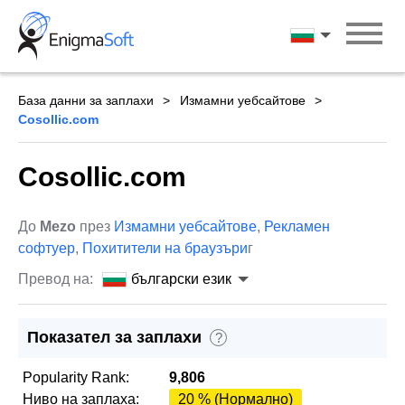
Skip
to
български ези
content
База данни за заплахи
Измамни уебсайтове
Cosollic.com
Cosollic.com
До
Mezo
през
Измамни уебсайтове
,
Рекламен
софтуер
,
Похитители на браузъри
г
Превод на:
български език
Показател за заплахи
?
Popularity Rank:
9,806
Ниво на заплаха:
20 % (Нормално)