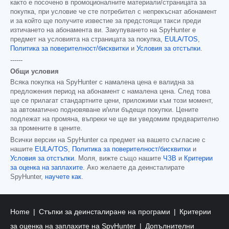
както е посочено в промоционалните материали/страницата за
покупка, при условие че сте потребител с непрекъснат абонамент
и за който ще получите известие за предстоящи такси преди
изтичането на абонамента ви. Закупуването на SpyHunter е
предмет на условията на страницата за покупка,
EULA/TOS
,
Политика за поверителност/бисквитки
и
Условия за отстъпки
.
------
Общи условия
Всяка покупка на SpyHunter с намалена цена е валидна за
предложения период на абонамент с намалена цена. След това
ще се прилагат стандартните цени, приложими към този момент,
за автоматично подновяване и/или бъдещи покупки. Цените
подлежат на промяна, въпреки че ще ви уведомим предварително
за промените в цените.
Всички версии на SpyHunter са предмет на вашето съгласие с
нашите
EULA/TOS
,
Политика за поверителност/бисквитки
и
Условия за отстъпки
. Моля, вижте също нашите
ЧЗВ
и
Критерии
за оценка на заплахите
. Ако желаете да деинсталирате
SpyHunter,
научете как
.
Home
Стъпки за деинсталиране на програми
Критерии
за оценка на заплахите на SpyHunter
Допълнителни