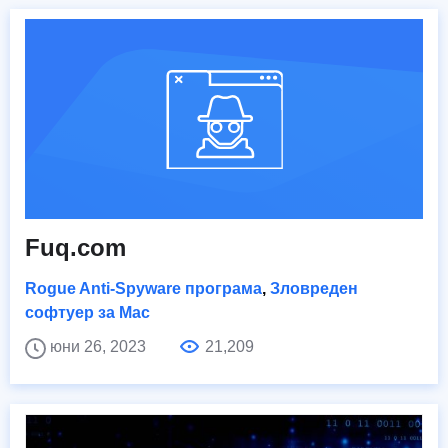
Fuq.com
Rogue Anti-Spyware програма
,
Зловреден
софтуер за Mac
юни 26, 2023
21,209