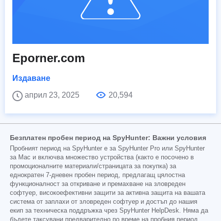
Eporner.com
Издаване
април 23, 2025
20,594
Безплатен пробен период на SpyHunter: Важни условия
Пробният период на SpyHunter е за SpyHunter Pro или SpyHunter
за Mac и включва множество устройства (както е посочено в
промоционалните материали/страницата за покупка) за
еднократен 7-дневен пробен период, предлагащ цялостна
функционалност за откриване и премахване на зловреден
софтуер, високоефективни защити за активна защита на вашата
система от заплахи от зловреден софтуер и достъп до нашия
екип за техническа поддръжка чрез SpyHunter HelpDesk. Няма да
бъдете таксувани предварително по време на пробния период,