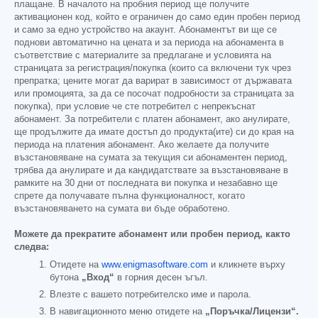
плащане. В началото на пробния период ще получите
активационен код, който е ограничен до само един пробен период
и само за едно устройство на акаунт. Абонаментът ви ще се
поднови автоматично на цената и за периода на абонамента в
съответствие с материалите за предлагане и условията на
страницата за регистрация/покупка (които са включени тук чрез
препратка; цените могат да варират в зависимост от държавата
или промоцията, за да се посочат подробности за страницата за
покупка), при условие че сте потребител с непрекъснат
абонамент. За потребители с платен абонамент, ако анулирате,
ще продължите да имате достъп до продукта(ите) си до края на
периода на платения абонамент. Ако желаете да получите
възстановяване на сумата за текущия си абонаментен период,
трябва да анулирате и да кандидатствате за възстановяване в
рамките на 30 дни от последната ви покупка и незабавно ще
спрете да получавате пълна функционалност, когато
възстановяването на сумата ви бъде обработено.
Можете да прекратите абонамент или пробен период, както
следва:
Отидете на
www.enigmasoftware.com
и кликнете върху
бутона
„Вход“
в горния десен ъгъл.
Влезте с вашето потребителско име и парола.
В навигационното меню отидете на
„Поръчка/Лицензи“.