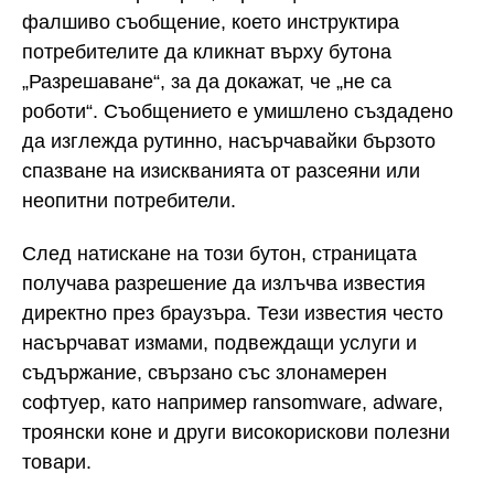
фалшиво съобщение, което инструктира
потребителите да кликнат върху бутона
„Разрешаване“, за да докажат, че „не са
роботи“. Съобщението е умишлено създадено
да изглежда рутинно, насърчавайки бързото
спазване на изискванията от разсеяни или
неопитни потребители.
След натискане на този бутон, страницата
получава разрешение да излъчва известия
директно през браузъра. Тези известия често
насърчават измами, подвеждащи услуги и
съдържание, свързано със злонамерен
софтуер, като например ransomware, adware,
троянски коне и други високорискови полезни
товари.