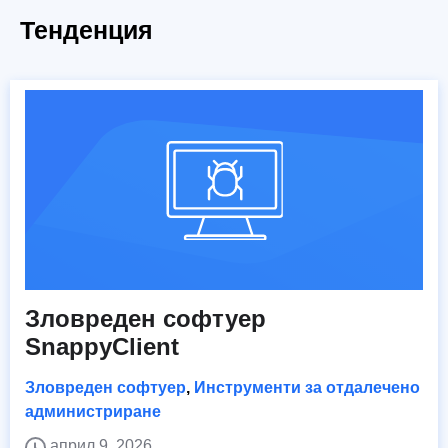
Тенденция
Зловреден софтуер
SnappyClient
Зловреден софтуер
,
Инструменти за отдалечено
администриране
април 9, 2026