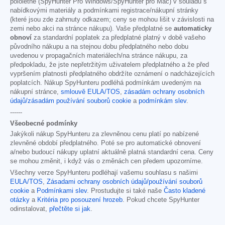
pololetně (SpyHunter Pro Windows/SpyHunter pro Mac) v souladu s
nabídkovými materiály a podmínkami registrace/nákupní stránky
(které jsou zde zahrnuty odkazem; ceny se mohou lišit v závislosti na
zemi nebo akci na stránce nákupu). Vaše předplatné se
automaticky
obnoví
za standardní poplatek za předplatné platný v době vašeho
původního nákupu a na stejnou dobu předplatného nebo dobu
uvedenou v propagačních materiálech/na stránce nákupu, za
předpokladu, že jste nepřetržitým uživatelem předplatného a že před
vypršením platnosti předplatného obdržíte oznámení o nadcházejících
poplatcích. Nákup SpyHunteru podléhá podmínkám uvedeným na
nákupní stránce,
smlouvě EULA/TOS
,
zásadám ochrany osobních
údajů/zásadám používání souborů cookie
a
podmínkám slev
.
------
Všeobecné podmínky
Jakýkoli nákup SpyHunteru za zlevněnou cenu platí po nabízené
zlevněné období předplatného. Poté se pro automatické obnovení
a/nebo budoucí nákupy uplatní aktuálně platná standardní cena. Ceny
se mohou změnit, i když vás o změnách cen předem upozorníme.
Všechny verze SpyHunteru podléhají vašemu souhlasu s našimi
EULA/TOS
,
Zásadami ochrany osobních údajů/používání souborů
cookie
a
Podmínkami slev
. Prostudujte si také naše
Často kladené
otázky
a
Kritéria pro posouzení hrozeb
. Pokud chcete SpyHunter
odinstalovat,
přečtěte si jak
.