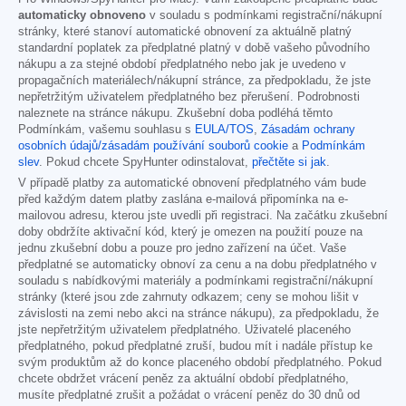
automaticky obnoveno
v souladu s podmínkami registrační/nákupní
stránky, které stanoví automatické obnovení za aktuálně platný
standardní poplatek za předplatné platný v době vašeho původního
nákupu a za stejné období předplatného nebo jak je uvedeno v
propagačních materiálech/nákupní stránce, za předpokladu, že jste
nepřetržitým uživatelem předplatného bez přerušení. Podrobnosti
naleznete na stránce nákupu. Zkušební doba podléhá těmto
Podmínkám, vašemu souhlasu s
EULA/TOS
,
Zásadám ochrany
osobních údajů/zásadám používání souborů cookie
a
Podmínkám
slev
. Pokud chcete SpyHunter odinstalovat,
přečtěte si jak
.
V případě platby za automatické obnovení předplatného vám bude
před každým datem platby zaslána e-mailová připomínka na e-
mailovou adresu, kterou jste uvedli při registraci. Na začátku zkušební
doby obdržíte aktivační kód, který je omezen na použití pouze na
jednu zkušební dobu a pouze pro jedno zařízení na účet. Vaše
předplatné se automaticky obnoví za cenu a na dobu předplatného v
souladu s nabídkovými materiály a podmínkami registrační/nákupní
stránky (které jsou zde zahrnuty odkazem; ceny se mohou lišit v
závislosti na zemi nebo akci na stránce nákupu), za předpokladu, že
jste nepřetržitým uživatelem předplatného. Uživatelé placeného
předplatného, pokud předplatné zruší, budou mít i nadále přístup ke
svým produktům až do konce placeného období předplatného. Pokud
chcete obdržet vrácení peněz za aktuální období předplatného,
musíte předplatné zrušit a požádat o vrácení peněz do 30 dnů od