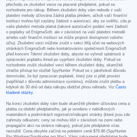
přechodu ze zkušební verze na placené předplatné, pokud se
rozhodnete pro nákup. Během zkušební doby vám nebude z vaší
platební metody účtována žádná platba předem, ačkoli vaší finanční
instituci mohou být zaslány žádosti o autorizaci, aby se ověřilo, zda je
vaše platební metoda platná (takové autorizační podání není žádostí
o poplatky od EnigmaSoft, ale v závislosti na vaší platební metodě
a/nebo vaší finanční instituci se může projevit dostupnost vašeho
účtu). Zkušební verzi můžete zrušit v sekci Můj účet na webových
stránkách EnigmaSoft nebo kontaktováním společnosti EnigmaSoft
před koncem 7denní zkušební doby, abyste se vyhnuli splatnosti a
zpracování poplatku ihned po vypršení zkušební doby. Pokud se
rozhodnete zrušit zkušební verzi během zkušební doby, okamžitě
ztratíte přístup ke službě SpyHunter. Pokud se z jakéhokoli důvodu
domníváte, že byl zpracován poplatek, který jste si přáli provést
(například z důvodu administrace systému), můžete zrušit platbu a
kdykoli do 30 dnů od data nákupu obdržet plnou náhradu. Viz
Často
kladené otázky
.
Na konci zkušební doby vám bude okamžitě předem účtována cena a
platba za období předplatného, jak je uvedeno v nabídkových
materiálech a podmínkách registrační/nákupní stránky (které jsou zde
zahrnuty odkazem; ceny se mohou lišit v závislosti na zemi nebo
propagační akci na stránce nákupu), pokud jste předplatné včas
nezrušili. Cena obvykle začíná na pololetní ceně
$79.98
(SpyHunter
Pro Windows/SpyHunter pro Mac). Vámi zakoupené předplatné bude