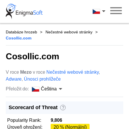
Skip
to
Čeština
content
Databáze hrozeb
Nečestné webové stránky
Cosollic.com
Cosollic.com
V roce
Mezo
v roce
Nečestné webové stránky
,
Adware
,
Únosci prohlížeče
Přeložit do:
Čeština
Scorecard of Threat
?
Popularity Rank:
9,806
Úroveň ohrožení:
20 % (Normální)