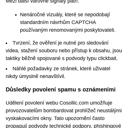
Mezi další varovné signály patří:
Nenáročné vizuály, které se nepodobají
standardním návrhům CAPTCHA
používaným renomovanými poskytovateli.
Tvrzení, že ověření je nutné pro sledování
videa, stažení souboru nebo přístup k obsahu, jsou
taktiky běžně spojované s podvody typu clickbait.
Náhlé požadavky ze stránek, které uživatel
nikdy úmyslně nenavštívil.
Důsledky povolení spamu s oznámeními
Udělení povolení webu Cosollic.com umožňuje
provozovatelům bombardovat prohlížeč neustálými
vyskakovacími okny. Tato upozornění často
propagují podvody technické podpory, phishingové