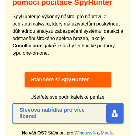
pomocí počítače SpyHunter
SpyHunter je výkonný nástroj pro nápravu a
ochranu malwaru, který má uživatelům poskytnout
důkladnou analýzu zabezpečení systému, detekci a
odstranění širokého spektra hrozeb, jako je
Cosollic.com
, jakož i služby technické podpory
typu one-on-one.
Stáhněte si SpyHunter
Ušetřete své podnikatelské peníze!
Slevová nabídka pro více
licencí
Ne váš OS?
Stáhnout pro
Windows®
a
Mac®
.