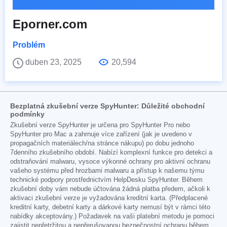
Eporner.com
Problém
duben 23, 2025
20,594
Bezplatná zkušební verze SpyHunter: Důležité obchodní
podmínky
Zkušební verze SpyHunter je určena pro SpyHunter Pro nebo
SpyHunter pro Mac a zahrnuje více zařízení (jak je uvedeno v
propagačních materiálech/na stránce nákupu) po dobu jednoho
7denního zkušebního období. Nabízí komplexní funkce pro detekci a
odstraňování malwaru, vysoce výkonné ochrany pro aktivní ochranu
vašeho systému před hrozbami malwaru a přístup k našemu týmu
technické podpory prostřednictvím HelpDesku SpyHunter. Během
zkušební doby vám nebude účtována žádná platba předem, ačkoli k
aktivaci zkušební verze je vyžadována kreditní karta. (Předplacené
kreditní karty, debetní karty a dárkové karty nemusí být v rámci této
nabídky akceptovány.) Požadavek na vaši platební metodu je pomoci
zajistit nepřetržitou a nepřerušovanou bezpečnostní ochranu během