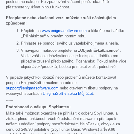
posledního nákupu. Po zpracování vrácení peněz okamžitě
přestanete využívat plnou funkčnost.
Předplatné nebo zkušební verzi můžete zrušit následujícím
způsobem:
Přejděte na
www.enigmasoftware.com
a klikněte na tlačítko
„Přihlásit se“
v pravém horním rohu.
Přihlaste se pomocí svého uživatelského jména a hesla.
V navigační nabídce přejděte na
„Objednávka/Licence“.
Vedle vaší objednávky/licence je k dispozici tlačítko pro
případné zrušení předplatného. Poznámka: Pokud máte více
objednávek/produktů, budete je muset zrušit jednotlivě.
V případě jakýchkoli dotazů nebo problémů můžete kontaktovat
podporu EnigmaSoft e-mailem na adrese
support@enigmasoftware.com
nebo otevřením tiketu podpory na
webových stránkách
EnigmaSoft v sekci Můj účet
.
------
Podrobnosti o nákupu SpyHunteru
Máte také možnost okamžitě se přihlásit k odběru SpyHunteru a
získat plnou funkčnost, včetně odstranění malwaru a přístupu k
našemu oddělení podpory prostřednictvím HelpDesku, obvykle za
cenu od
$49.98
pololetně (SpyHunter Basic Windows) a
$79.98