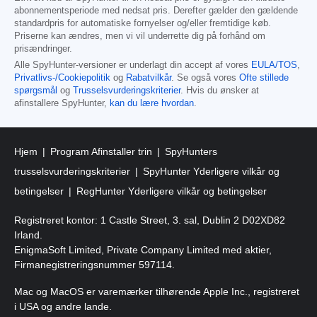
abonnementsperiode med nedsat pris. Derefter gælder den gældende
standardpris for automatiske fornyelser og/eller fremtidige køb.
Priserne kan ændres, men vi vil underrette dig på forhånd om
prisændringer.
Alle SpyHunter-versioner er underlagt din accept af vores
EULA/TOS
,
Privatlivs-/Cookiepolitik
og
Rabatvilkår
. Se også vores
Ofte stillede
spørgsmål
og
Trusselsvurderingskriterier
. Hvis du ønsker at
afinstallere SpyHunter,
kan du lære hvordan
.
Hjem
Program Afinstaller trin
SpyHunters
trusselsvurderingskriterier
SpyHunter Yderligere vilkår og
betingelser
RegHunter Yderligere vilkår og betingelser
Registreret kontor: 1 Castle Street, 3. sal, Dublin 2 D02XD82
Irland.
EnigmaSoft Limited, Private Company Limited med aktier,
Firmanegistreringsnummer 597114.
Mac og MacOS er varemærker tilhørende Apple Inc., registreret
i USA og andre lande.