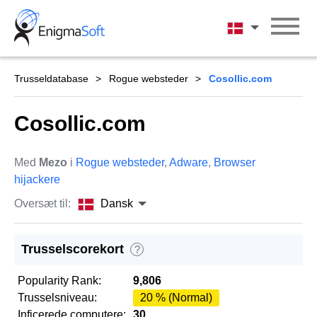
Skip
to
Dansk
content
Trusseldatabase
Rogue websteder
Cosollic.com
Cosollic.com
Med
Mezo
i
Rogue websteder
,
Adware
,
Browser
hijackere
Oversæt til:
Dansk
Trusselscorekort
?
Popularity Rank:
9,806
Trusselsniveau:
20 % (Normal)
Inficerede computere:
30