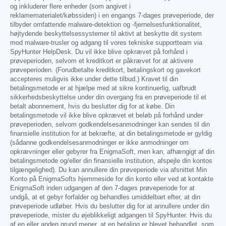
og inkluderer flere enheder (som angivet i
reklamematerialet/købssiden) i en engangs 7-dages prøveperiode, der
tilbyder omfattende malware-detektion og -fjernelsesfunktionalitet,
højtydende beskyttelsessystemer til aktivt at beskytte dit system
mod malware-trusler og adgang til vores tekniske supportteam via
SpyHunter HelpDesk. Du vil ikke blive opkrævet på forhånd i
prøveperioden, selvom et kreditkort er påkrævet for at aktivere
prøveperioden. (Forudbetalte kreditkort, betalingskort og gavekort
accepteres muligvis ikke under dette tilbud.) Kravet til din
betalingsmetode er at hjælpe med at sikre kontinuerlig, uafbrudt
sikkerhedsbeskyttelse under din overgang fra en prøveperiode til et
betalt abonnement, hvis du beslutter dig for at købe. Din
betalingsmetode vil ikke blive opkrævet et beløb på forhånd under
prøveperioden, selvom godkendelsesanmodninger kan sendes til din
finansielle institution for at bekræfte, at din betalingsmetode er gyldig
(sådanne godkendelsesanmodninger er ikke anmodninger om
opkrævninger eller gebyrer fra EnigmaSoft, men kan, afhængigt af din
betalingsmetode og/eller din finansielle institution, afspejle din kontos
tilgængelighed). Du kan annullere din prøveperiode via afsnittet Min
Konto på EnigmaSofts hjemmeside for din konto eller ved at kontakte
EnigmaSoft inden udgangen af den 7-dages prøveperiode for at
undgå, at et gebyr forfalder og behandles umiddelbart efter, at din
prøveperiode udløber. Hvis du beslutter dig for at annullere under din
prøveperiode, mister du øjeblikkeligt adgangen til SpyHunter. Hvis du
af en eller anden grund mener, at en betaling er blevet behandlet, som