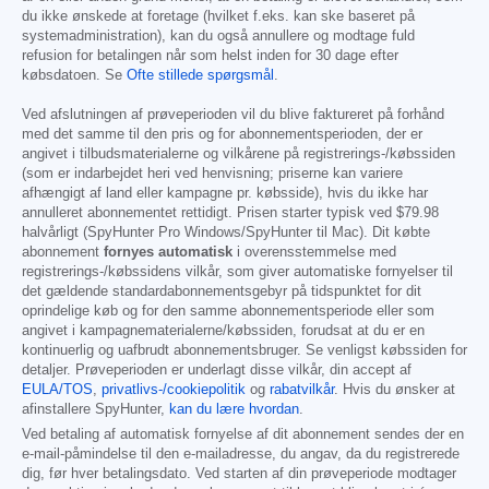
du ikke ønskede at foretage (hvilket f.eks. kan ske baseret på
systemadministration), kan du også annullere og modtage fuld
refusion for betalingen når som helst inden for 30 dage efter
købsdatoen. Se
Ofte stillede spørgsmål
.
Ved afslutningen af prøveperioden vil du blive faktureret på forhånd
med det samme til den pris og for abonnementsperioden, der er
angivet i tilbudsmaterialerne og vilkårene på registrerings-/købssiden
(som er indarbejdet heri ved henvisning; priserne kan variere
afhængigt af land eller kampagne pr. købsside), hvis du ikke har
annulleret abonnementet rettidigt. Prisen starter typisk ved
$79.98
halvårligt (SpyHunter Pro Windows/SpyHunter til Mac). Dit købte
abonnement
fornyes automatisk
i overensstemmelse med
registrerings-/købssidens vilkår, som giver automatiske fornyelser til
det gældende standardabonnementsgebyr på tidspunktet for dit
oprindelige køb og for den samme abonnementsperiode eller som
angivet i kampagnematerialerne/købssiden, forudsat at du er en
kontinuerlig og uafbrudt abonnementsbruger. Se venligst købssiden for
detaljer. Prøveperioden er underlagt disse vilkår, din accept af
EULA/TOS
,
privatlivs-/cookiepolitik
og
rabatvilkår
. Hvis du ønsker at
afinstallere SpyHunter,
kan du lære hvordan
.
Ved betaling af automatisk fornyelse af dit abonnement sendes der en
e-mail-påmindelse til den e-mailadresse, du angav, da du registrerede
dig, før hver betalingsdato. Ved starten af din prøveperiode modtager