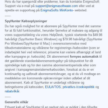
Hvis du har spørgsmål eller problemer, kan du kontakte EnigmaSoft
Support via e-mail på
support@enigmasoftware.com
eller ved at
oprette en supportsag på
EnigmaSofts MinKonto-
websted.
------
SpyHunter Købsoplysninger
Du har også mulighed for at abonnere på SpyHunter med det samme
for at få fuld funktionalitet, herunder fjernelse af malware og adgang til
vores supportafdeling via vores HelpDesk, typisk startende fra
$49.98
halvårligt (SpyHunter Basic Windows) og
$79.98
halvårligt (SpyHunter
Pro Windows/SpyHunter til Mac) i overensstemmelse med
tilbudsmaterialerne og vilkårene for registrerings-/købssiden (som er
indarbejdet heri ved reference; priserne kan variere afhængigt af land
eller kampagne pr. købsside). Dit abonnement
fornyes automatisk
til
det gældende standardabonnementsgebyr på tidspunktet for dit
oprindelige køb og for den samme abonnementsperiode eller som
angivet i kampagnematerialerne/købssiden, forudsat at du er en
kontinuerlig og uafbrudt abonnementsbruger, og at du vil modtage en
meddelelse om kommende opkrævninger inden udløbet af dit
abonnement. Køb af SpyHunter er underlagt vilkårene og
betingelserne på købssiden,
EULA/TOS
,
privatlivs-/cookiepolitik
og
rabatvilkår
.
------
Generelle vilkår
Ethvert køb af SpyHunter til en nedsat pris er gyldigt i den tilbudte