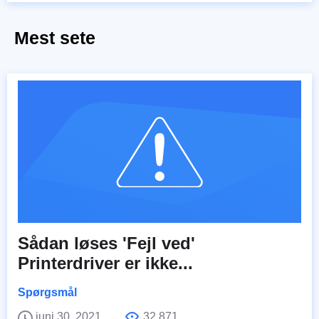
Mest sete
Sådan løses 'Fejl ved'
Printerdriver er ikke...
Spørgsmål
juni 30, 2021
32,871