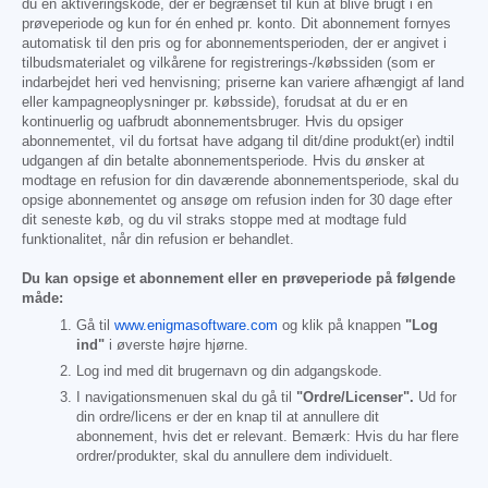
du en aktiveringskode, der er begrænset til kun at blive brugt i én
prøveperiode og kun for én enhed pr. konto. Dit abonnement fornyes
automatisk til den pris og for abonnementsperioden, der er angivet i
tilbudsmaterialet og vilkårene for registrerings-/købssiden (som er
indarbejdet heri ved henvisning; priserne kan variere afhængigt af land
eller kampagneoplysninger pr. købsside), forudsat at du er en
kontinuerlig og uafbrudt abonnementsbruger. Hvis du opsiger
abonnementet, vil du fortsat have adgang til dit/dine produkt(er) indtil
udgangen af din betalte abonnementsperiode. Hvis du ønsker at
modtage en refusion for din daværende abonnementsperiode, skal du
opsige abonnementet og ansøge om refusion inden for 30 dage efter
dit seneste køb, og du vil straks stoppe med at modtage fuld
funktionalitet, når din refusion er behandlet.
Du kan opsige et abonnement eller en prøveperiode på følgende
måde:
Gå til
www.enigmasoftware.com
og klik på knappen
"Log
ind"
i øverste højre hjørne.
Log ind med dit brugernavn og din adgangskode.
I navigationsmenuen skal du gå til
"Ordre/Licenser".
Ud for
din ordre/licens er der en knap til at annullere dit
abonnement, hvis det er relevant. Bemærk: Hvis du har flere
ordrer/produkter, skal du annullere dem individuelt.