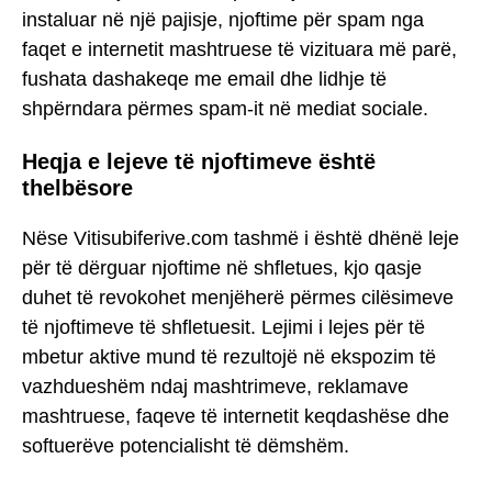
instaluar në një pajisje, njoftime për spam nga
faqet e internetit mashtruese të vizituara më parë,
fushata dashakeqe me email dhe lidhje të
shpërndara përmes spam-it në mediat sociale.
Heqja e lejeve të njoftimeve është
thelbësore
Nëse Vitisubiferive.com tashmë i është dhënë leje
për të dërguar njoftime në shfletues, kjo qasje
duhet të revokohet menjëherë përmes cilësimeve
të njoftimeve të shfletuesit. Lejimi i lejes për të
mbetur aktive mund të rezultojë në ekspozim të
vazhdueshëm ndaj mashtrimeve, reklamave
mashtruese, faqeve të internetit keqdashëse dhe
softuerëve potencialisht të dëmshëm.