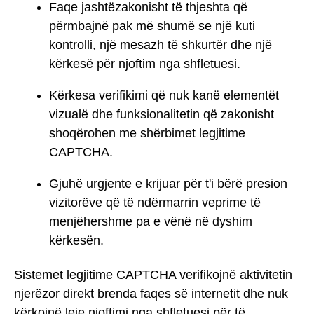
Faqe jashtëzakonisht të thjeshta që
përmbajnë pak më shumë se një kuti
kontrolli, një mesazh të shkurtër dhe një
kërkesë për njoftim nga shfletuesi.
Kërkesa verifikimi që nuk kanë elementët
vizualë dhe funksionalitetin që zakonisht
shoqërohen me shërbimet legjitime
CAPTCHA.
Gjuhë urgjente e krijuar për t'i bërë presion
vizitorëve që të ndërmarrin veprime të
menjëhershme pa e vënë në dyshim
kërkesën.
Sistemet legjitime CAPTCHA verifikojnë aktivitetin
njerëzor direkt brenda faqes së internetit dhe nuk
kërkojnë leje njoftimi nga shfletuesi për të