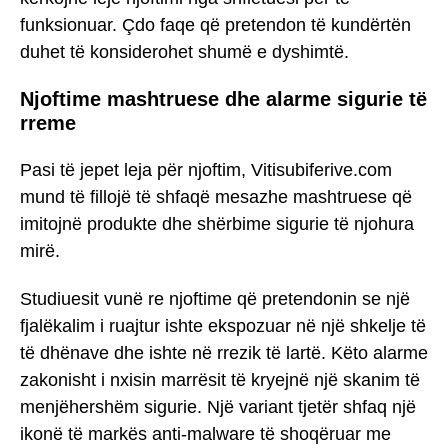
funksionuar. Çdo faqe që pretendon të kundërtën
duhet të konsiderohet shumë e dyshimtë.
Njoftime mashtruese dhe alarme sigurie të
rreme
Pasi të jepet leja për njoftim, Vitisubiferive.com
mund të fillojë të shfaqë mesazhe mashtruese që
imitojnë produkte dhe shërbime sigurie të njohura
mirë.
Studiuesit vunë re njoftime që pretendonin se një
fjalëkalim i ruajtur ishte ekspozuar në një shkelje të
të dhënave dhe ishte në rrezik të lartë. Këto alarme
zakonisht i nxisin marrësit të kryejnë një skanim të
menjëhershëm sigurie. Një variant tjetër shfaq një
ikonë të markës anti-malware të shoqëruar me