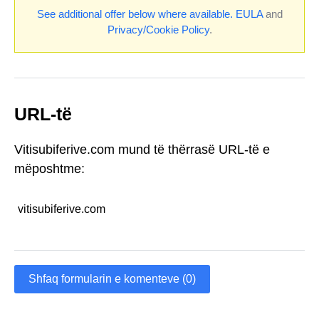
See additional offer below where available.
EULA
and
Privacy/Cookie Policy
.
URL-të
Vitisubiferive.com mund të thërrasë URL-të e
mëposhtme:
vitisubiferive.com
Shfaq formularin e komenteve (0)