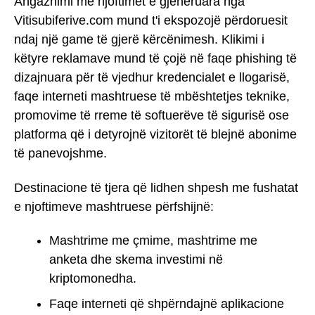
Angazhimi me njoftimet e gjeneruara nga
Vitisubiferive.com mund t'i ekspozojë përdoruesit
ndaj një game të gjerë kërcënimesh. Klikimi i
këtyre reklamave mund të çojë në faqe phishing të
dizajnuara për të vjedhur kredencialet e llogarisë,
faqe interneti mashtruese të mbështetjes teknike,
promovime të rreme të softuerëve të sigurisë ose
platforma që i detyrojnë vizitorët të blejnë abonime
të panevojshme.
Destinacione të tjera që lidhen shpesh me fushatat
e njoftimeve mashtruese përfshijnë:
Mashtrime me çmime, mashtrime me
anketa dhe skema investimi në
kriptomonedha.
Faqe interneti që shpërndajnë aplikacione