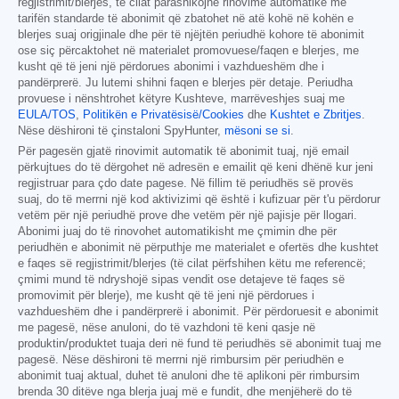
regjistrimit/blerjes, të cilat parashikojnë rinovime automatike me
tarifën standarde të abonimit që zbatohet në atë kohë në kohën e
blerjes suaj origjinale dhe për të njëjtën periudhë kohore të abonimit
ose siç përcaktohet në materialet promovuese/faqen e blerjes, me
kusht që të jeni një përdorues abonimi i vazhdueshëm dhe i
pandërprerë. Ju lutemi shihni faqen e blerjes për detaje. Periudha
provuese i nënshtrohet këtyre Kushteve, marrëveshjes suaj me
EULA/TOS
,
Politikën e Privatësisë/Cookies
dhe
Kushtet e Zbritjes
.
Nëse dëshironi të çinstaloni SpyHunter,
mësoni se si
.
Për pagesën gjatë rinovimit automatik të abonimit tuaj, një email
përkujtues do të dërgohet në adresën e emailit që keni dhënë kur jeni
regjistruar para çdo date pagese. Në fillim të periudhës së provës
suaj, do të merrni një kod aktivizimi që është i kufizuar për t'u përdorur
vetëm për një periudhë prove dhe vetëm për një pajisje për llogari.
Abonimi juaj do të rinovohet automatikisht me çmimin dhe për
periudhën e abonimit në përputhje me materialet e ofertës dhe kushtet
e faqes së regjistrimit/blerjes (të cilat përfshihen këtu me referencë;
çmimi mund të ndryshojë sipas vendit ose detajeve të faqes së
promovimit për blerje), me kusht që të jeni një përdorues i
vazhdueshëm dhe i pandërprerë i abonimit. Për përdoruesit e abonimit
me pagesë, nëse anuloni, do të vazhdoni të keni qasje në
produktin/produktet tuaja deri në fund të periudhës së abonimit tuaj me
pagesë. Nëse dëshironi të merrni një rimbursim për periudhën e
abonimit tuaj aktual, duhet të anuloni dhe të aplikoni për rimbursim
brenda 30 ditëve nga blerja juaj më e fundit, dhe menjëherë do të