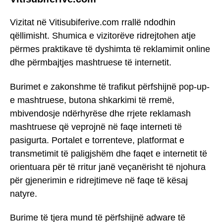
Vizitat në Vitisubiferive.com rrallë ndodhin
qëllimisht. Shumica e vizitorëve ridrejtohen atje
përmes praktikave të dyshimta të reklamimit online
dhe përmbajtjes mashtruese të internetit.
Burimet e zakonshme të trafikut përfshijnë pop-up-
e mashtruese, butona shkarkimi të rremë,
mbivendosje ndërhyrëse dhe rrjete reklamash
mashtruese që veprojnë në faqe interneti të
pasigurta. Portalet e torrenteve, platformat e
transmetimit të paligjshëm dhe faqet e internetit të
orientuara për të rritur janë veçanërisht të njohura
për gjenerimin e ridrejtimeve në faqe të kësaj
natyre.
Burime të tjera mund të përfshijnë adware të