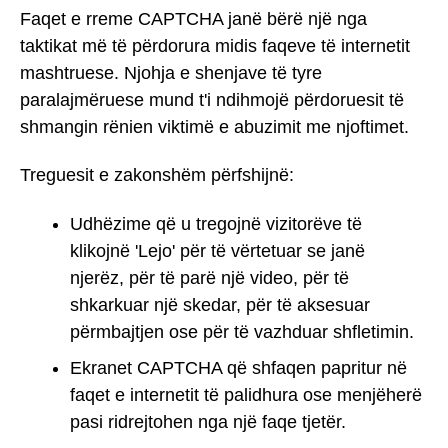
Faqet e rreme CAPTCHA janë bërë një nga
taktikat më të përdorura midis faqeve të internetit
mashtruese. Njohja e shenjave të tyre
paralajmëruese mund t'i ndihmojë përdoruesit të
shmangin rënien viktimë e abuzimit me njoftimet.
Treguesit e zakonshëm përfshijnë:
Udhëzime që u tregojnë vizitorëve të
klikojnë 'Lejo' për të vërtetuar se janë
njerëz, për të parë një video, për të
shkarkuar një skedar, për të aksesuar
përmbajtjen ose për të vazhduar shfletimin.
Ekranet CAPTCHA që shfaqen papritur në
faqet e internetit të palidhura ose menjëherë
pasi ridrejtohen nga një faqe tjetër.