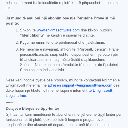
ndaloni së marri funksionalitetin e plotë kur të përpunohet rimbursimi
juaj.
Ju mund të anuloni një abonim ose një Periudhë Prove si më
poshtë:
Shkoni te
www.enigmasoftware.com
dhe klikoni butonin
"Identifikohu"
në këndin e sipërm të djathtë.
Kyçu me emrin tënd të përdoruesit dhe fjalëkalimin.
Në menynë e navigimit, shkoni te
"Porosi/Licenca".
Pranë
porosisë/licencës suaj, është i disponueshëm një buton për
të anuluar abonimin tuaj, nëse është e aplikueshme.
Shënim: Nëse keni porosi/produkte të shumta, do t'ju duhet
t'i anuloni ato individualisht.
Nëse keni ndonjë pyetje ose problem, mund të kontaktoni Ndihmën e
EnigmaSoft me email në
adresën support@enigmasoftware.com
ose
duke hapur një tiketë ndihme në faqen e internetit
të EnigmaSoft,
Llogaria Ime
.
------
Detajet e Blerjes së SpyHunter
Gjithashtu, keni mundësinë të abonoheni menjëherë në SpyHunter për
funksionalitet të plotë, duke përfshirë heqjen e programeve
keqdashëse dhe aksesin në departamentin tonë të mbështetjes