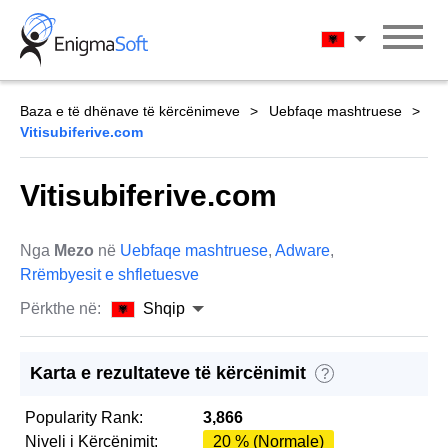
Skip
to
Shqip
content
Baza e të dhënave të kërcënimeve
Uebfaqe mashtruese
Vitisubiferive.com
Vitisubiferive.com
Nga
Mezo
në
Uebfaqe mashtruese
,
Adware
,
Rrëmbyesit e shfletuesve
Përkthe në:
Shqip
Karta e rezultateve të kërcënimit
?
Popularity Rank:
3,866
Niveli i Kërcënimit:
20 % (Normale)