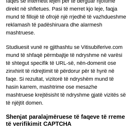
faqes së internetit lejen për të dërguar njoftime
direkt në shfletues. Pasi të merret kjo leje, faqja
mund të fillojë të ofrojë një rrjedhë të vazhdueshme
reklamash të padëshiruara dhe alarmesh
mashtruese.
Studiuesit vunë re gjithashtu se Vitisubiferive.com
mund të shfaqë përmbajtje të ndryshme në varësi
të shtegut specifik të URL-së, nën-domenit ose
zinxhirit të ridrejtimit të përdorur për të hyrë në
faqe. Si rezultat, vizitorë të ndryshëm mund të
hasin karrem, mashtrime ose mesazhe
mashtruese krejtësisht të ndryshme gjatë vizitës së
të njëjtit domen.
Shenjat paralajmëruese të faqeve të rreme
të verifikimit CAPTCHA