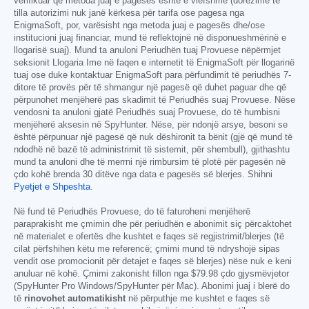
verifikuar që metoda juaj e pagesës është e vlefshme (dorëzime të
tilla autorizimi nuk janë kërkesa për tarifa ose pagesa nga
EnigmaSoft, por, varësisht nga metoda juaj e pagesës dhe/ose
institucioni juaj financiar, mund të reflektojnë në disponueshmërinë e
llogarisë suaj). Mund ta anuloni Periudhën tuaj Provuese nëpërmjet
seksionit Llogaria Ime në faqen e internetit të EnigmaSoft për llogarinë
tuaj ose duke kontaktuar EnigmaSoft para përfundimit të periudhës 7-
ditore të provës për të shmangur një pagesë që duhet paguar dhe që
përpunohet menjëherë pas skadimit të Periudhës suaj Provuese. Nëse
vendosni ta anuloni gjatë Periudhës suaj Provuese, do të humbisni
menjëherë aksesin në SpyHunter. Nëse, për ndonjë arsye, besoni se
është përpunuar një pagesë që nuk dëshironit ta bënit (gjë që mund të
ndodhë në bazë të administrimit të sistemit, për shembull), gjithashtu
mund ta anuloni dhe të merrni një rimbursim të plotë për pagesën në
çdo kohë brenda 30 ditëve nga data e pagesës së blerjes. Shihni
Pyetjet e Shpeshta
.
Në fund të Periudhës Provuese, do të faturoheni menjëherë
paraprakisht me çmimin dhe për periudhën e abonimit siç përcaktohet
në materialet e ofertës dhe kushtet e faqes së regjistrimit/blerjes (të
cilat përfshihen këtu me referencë; çmimi mund të ndryshojë sipas
vendit ose promocionit për detajet e faqes së blerjes) nëse nuk e keni
anuluar në kohë. Çmimi zakonisht fillon nga
$79.98
çdo gjysmëvjetor
(SpyHunter Pro Windows/SpyHunter për Mac). Abonimi juaj i blerë do
të
rinovohet automatikisht
në përputhje me kushtet e faqes së