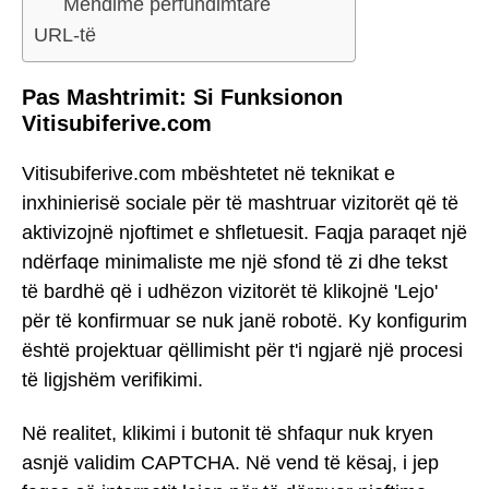
Mendime përfundimtare
URL-të
Pas Mashtrimit: Si Funksionon
Vitisubiferive.com
Vitisubiferive.com mbështetet në teknikat e
inxhinierisë sociale për të mashtruar vizitorët që të
aktivizojnë njoftimet e shfletuesit. Faqja paraqet një
ndërfaqe minimaliste me një sfond të zi dhe tekst
të bardhë që i udhëzon vizitorët të klikojnë 'Lejo'
për të konfirmuar se nuk janë robotë. Ky konfigurim
është projektuar qëllimisht për t'i ngjarë një procesi
të ligjshëm verifikimi.
Në realitet, klikimi i butonit të shfaqur nuk kryen
asnjë validim CAPTCHA. Në vend të kësaj, i jep