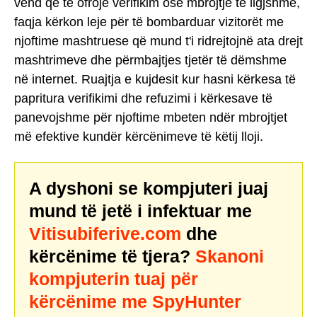
vend që të ofrojë verifikim ose mbrojtje të ligjshme,
faqja kërkon leje për të bombarduar vizitorët me
njoftime mashtruese që mund t'i ridrejtojnë ata drejt
mashtrimeve dhe përmbajtjes tjetër të dëmshme
në internet. Ruajtja e kujdesit kur hasni kërkesa të
papritura verifikimi dhe refuzimi i kërkesave të
panevojshme për njoftime mbeten ndër mbrojtjet
më efektive kundër kërcënimeve të këtij lloji.
A dyshoni se kompjuteri juaj
mund të jetë i infektuar me
Vitisubiferive.com
dhe
kërcënime të tjera?
Skanoni
kompjuterin tuaj për
kërcënime me SpyHunter