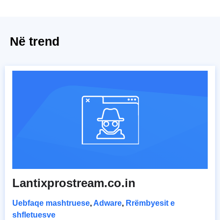
Në trend
Lantixprostream.co.in
Uebfaqe mashtruese
,
Adware
,
Rrëmbyesit e
shfletuesve