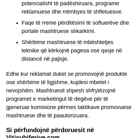
potencialisht të padëshiruara, programe
reklamuese dhe rrëmbyes të shfletuesve.
Faqe të rreme përditësimi të softuerëve dhe
portale mashtruese shkarkimi.
Shërbime mashtruese të mbështetjes
teknike që kërkojnë pagesa ose qasje në
distancë në pajisje.
Edhe kur reklamat duket se promovojnë produkte
ose shërbime të ligjshme, kujdesi mbetet i
nevojshëm. Mashtruesit shpesh shfrytëzojnë
programet e marketingut të degëve për të
gjeneruar komisione përmes taktikave promovuese
mashtruese dhe të paautorizuara.
Si përfundojnë përdoruesit në
Vitisubiferive.com