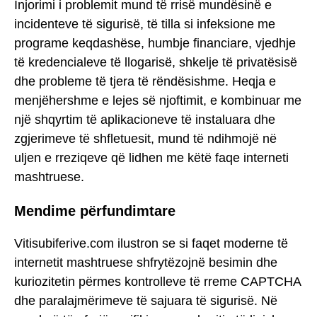
Injorimi i problemit mund të rrisë mundësinë e
incidenteve të sigurisë, të tilla si infeksione me
programe keqdashëse, humbje financiare, vjedhje
të kredencialeve të llogarisë, shkelje të privatësisë
dhe probleme të tjera të rëndësishme. Heqja e
menjëhershme e lejes së njoftimit, e kombinuar me
një shqyrtim të aplikacioneve të instaluara dhe
zgjerimeve të shfletuesit, mund të ndihmojë në
uljen e rreziqeve që lidhen me këtë faqe interneti
mashtruese.
Mendime përfundimtare
Vitisubiferive.com ilustron se si faqet moderne të
internetit mashtruese shfrytëzojnë besimin dhe
kuriozitetin përmes kontrolleve të rreme CAPTCHA
dhe paralajmërimeve të sajuara të sigurisë. Në