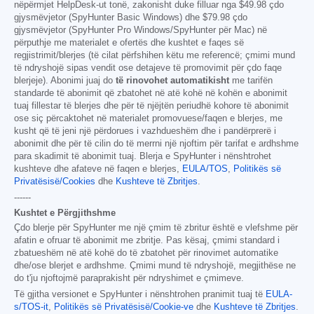
nëpërmjet HelpDesk-ut tonë, zakonisht duke filluar nga
$49.98
çdo
gjysmëvjetor (SpyHunter Basic Windows) dhe
$79.98
çdo
gjysmëvjetor (SpyHunter Pro Windows/SpyHunter për Mac) në
përputhje me materialet e ofertës dhe kushtet e faqes së
regjistrimit/blerjes (të cilat përfshihen këtu me referencë; çmimi mund
të ndryshojë sipas vendit ose detajeve të promovimit për çdo faqe
blerjeje). Abonimi juaj do
të rinovohet automatikisht
me tarifën
standarde të abonimit që zbatohet në atë kohë në kohën e abonimit
tuaj fillestar të blerjes dhe për të njëjtën periudhë kohore të abonimit
ose siç përcaktohet në materialet promovuese/faqen e blerjes, me
kusht që të jeni një përdorues i vazhdueshëm dhe i pandërprerë i
abonimit dhe për të cilin do të merrni një njoftim për tarifat e ardhshme
para skadimit të abonimit tuaj. Blerja e SpyHunter i nënshtrohet
kushteve dhe afateve në faqen e blerjes,
EULA/TOS
,
Politikës së
Privatësisë/Cookies
dhe
Kushteve të Zbritjes
.
------
Kushtet e Përgjithshme
Çdo blerje për SpyHunter me një çmim të zbritur është e vlefshme për
afatin e ofruar të abonimit me zbritje. Pas kësaj, çmimi standard i
zbatueshëm në atë kohë do të zbatohet për rinovimet automatike
dhe/ose blerjet e ardhshme. Çmimi mund të ndryshojë, megjithëse ne
do t'ju njoftojmë paraprakisht për ndryshimet e çmimeve.
Të gjitha versionet e SpyHunter i nënshtrohen pranimit tuaj të
EULA-
s/TOS-it
,
Politikës së Privatësisë/Cookie-ve
dhe
Kushteve të Zbritjes
.