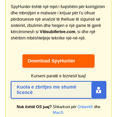
SpyHunter është një mjet i fuqishëm për korrigjimin
dhe mbrojtjen e malware i krijuar për t'u ofruar
përdoruesve një analizë të thelluar të sigurisë së
sistemit, zbulimin dhe heqjen e një game të gjerë
kërcënimesh si
Vitisubiferive.com
, si dhe një
shërbim mbështetjeje teknike një-në-një.
Download SpyHunter
Kurseni paratë e biznesit tuaj!
Kuota e zbritjes me shumë
licencë
Nuk është OS juaj?
Shkarkoni për
Dritaret®
dhe
Mac®
.