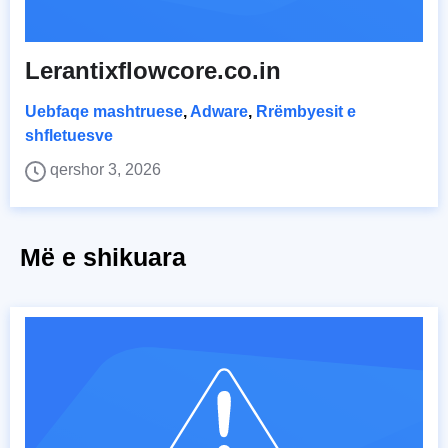
Lerantixflowcore.co.in
Uebfaqe mashtruese
,
Adware
,
Rrëmbyesit e
shfletuesve
qershor 3, 2026
Më e shikuara