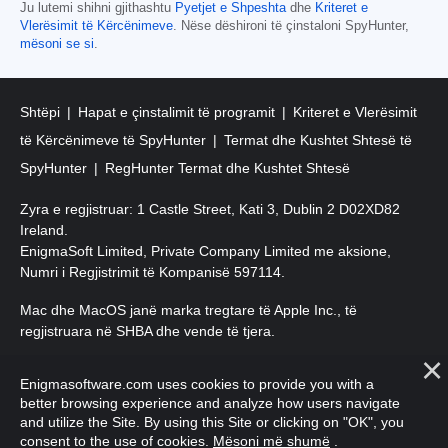
Ju lutemi shihni gjithashtu
Pyetjet e Shpeshta
dhe
Kriteret e
Vlerësimit të Kërcënimeve
. Nëse dëshironi të çinstaloni SpyHunter,
mësoni se si
.
Shtëpi
Hapat e çinstalimit të programit
Kriteret e Vlerësimit
të Kërcënimeve të SpyHunter
Termat dhe Kushtet Shtesë të
SpyHunter
RegHunter Termat dhe Kushtet Shtesë
Zyra e regjistruar: 1 Castle Street, Kati 3, Dublin 2 D02XD82
Ireland.
EnigmaSoft Limited, Private Company Limited me aksione,
Numri i Regjistrimit të Kompanisë 597114.
Mac dhe MacOS janë marka tregtare të Apple Inc., të
regjistruara në SHBA dhe vende të tjera.
E drejta e autorit 2016-
2026
. EnigmaSoft Ltd. Të gjitha të drejtat
Enigmasoftware.com uses cookies to provide you with a
e rezervuara.
better browsing experience and analyze how users navigate
and utilize the Site. By using this Site or clicking on "OK", you
consent to the use of cookies.
Mësoni më shumë
.