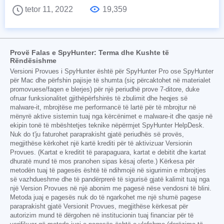
tetor 11, 2022
19,359
Provë Falas e SpyHunter: Terma dhe Kushte të
Rëndësishme
Versioni Provues i SpyHunter është për SpyHunter Pro ose SpyHunter
për Mac dhe përfshin pajisje të shumta (siç përcaktohet në materialet
promovuese/faqen e blerjes) për një periudhë prove 7-ditore, duke
ofruar funksionalitet gjithëpërfshirës të zbulimit dhe heqjes së
malware-it, mbrojtëse me performancë të lartë për të mbrojtur në
mënyrë aktive sistemin tuaj nga kërcënimet e malware-it dhe qasje në
ekipin tonë të mbështetjes teknike nëpërmjet SpyHunter HelpDesk.
Nuk do t'ju faturohet paraprakisht gjatë periudhës së provës,
megjithëse kërkohet një kartë krediti për të aktivizuar Versionin
Provues. (Kartat e kreditit të parapaguara, kartat e debitit dhe kartat
dhuratë mund të mos pranohen sipas kësaj oferte.) Kërkesa për
metodën tuaj të pagesës është të ndihmojë në sigurimin e mbrojtjes
së vazhdueshme dhe të pandërprerë të sigurisë gjatë kalimit tuaj nga
një Version Provues në një abonim me pagesë nëse vendosni të blini.
Metoda juaj e pagesës nuk do të ngarkohet me një shumë pagese
paraprakisht gjatë Versionit Provues, megjithëse kërkesat për
autorizim mund të dërgohen në institucionin tuaj financiar për të