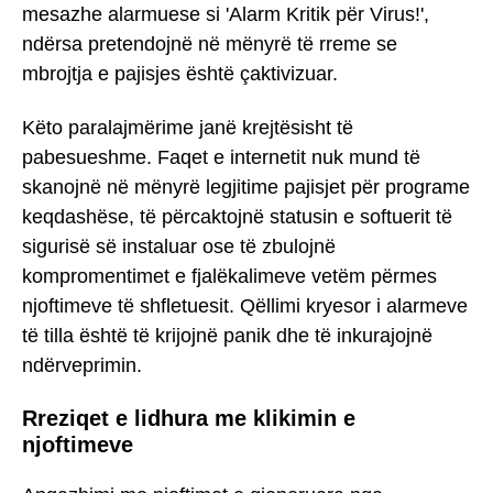
mesazhe alarmuese si 'Alarm Kritik për Virus!',
ndërsa pretendojnë në mënyrë të rreme se
mbrojtja e pajisjes është çaktivizuar.
Këto paralajmërime janë krejtësisht të
pabesueshme. Faqet e internetit nuk mund të
skanojnë në mënyrë legjitime pajisjet për programe
keqdashëse, të përcaktojnë statusin e softuerit të
sigurisë së instaluar ose të zbulojnë
kompromentimet e fjalëkalimeve vetëm përmes
njoftimeve të shfletuesit. Qëllimi kryesor i alarmeve
të tilla është të krijojnë panik dhe të inkurajojnë
ndërveprimin.
Rreziqet e lidhura me klikimin e
njoftimeve