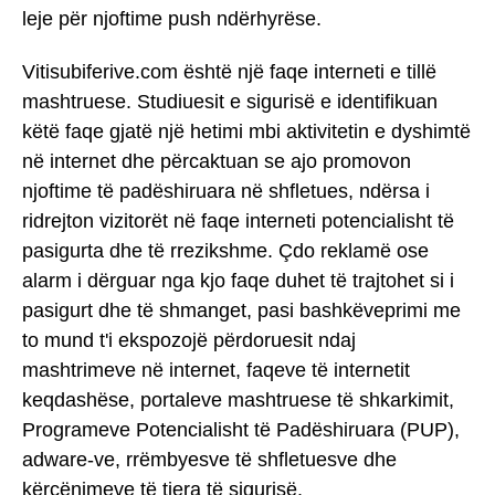
leje për njoftime push ndërhyrëse.
Vitisubiferive.com është një faqe interneti e tillë
mashtruese. Studiuesit e sigurisë e identifikuan
këtë faqe gjatë një hetimi mbi aktivitetin e dyshimtë
në internet dhe përcaktuan se ajo promovon
njoftime të padëshiruara në shfletues, ndërsa i
ridrejton vizitorët në faqe interneti potencialisht të
pasigurta dhe të rrezikshme. Çdo reklamë ose
alarm i dërguar nga kjo faqe duhet të trajtohet si i
pasigurt dhe të shmanget, pasi bashkëveprimi me
to mund t'i ekspozojë përdoruesit ndaj
mashtrimeve në internet, faqeve të internetit
keqdashëse, portaleve mashtruese të shkarkimit,
Programeve Potencialisht të Padëshiruara (PUP),
adware-ve, rrëmbyesve të shfletuesve dhe
kërcënimeve të tjera të sigurisë.