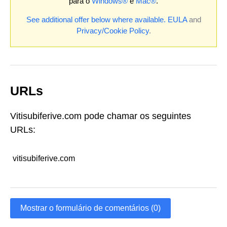
para o
Windows®
e
Mac®
.
See additional offer below where available.
EULA
and
Privacy/Cookie Policy
.
URLs
Vitisubiferive.com pode chamar os seguintes
URLs:
vitisubiferive.com
Mostrar o formulário de comentários (0)