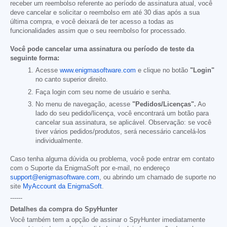
receber um reembolso referente ao período de assinatura atual, você
deve cancelar e solicitar o reembolso em até 30 dias após a sua
última compra, e você deixará de ter acesso a todas as
funcionalidades assim que o seu reembolso for processado.
Você pode cancelar uma assinatura ou período de teste da
seguinte forma:
Acesse
www.enigmasoftware.com
e clique no botão
"Login"
no canto superior direito.
Faça login com seu nome de usuário e senha.
No menu de navegação, acesse
"Pedidos/Licenças".
Ao
lado do seu pedido/licença, você encontrará um botão para
cancelar sua assinatura, se aplicável. Observação: se você
tiver vários pedidos/produtos, será necessário cancelá-los
individualmente.
Caso tenha alguma dúvida ou problema, você pode entrar em contato
com o Suporte da EnigmaSoft por e-mail, no endereço
support@enigmasoftware.com
, ou abrindo um chamado de suporte no
site
MyAccount da EnigmaSoft
.
------
Detalhes da compra do SpyHunter
Você também tem a opção de assinar o SpyHunter imediatamente