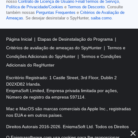
nosso
Contrato de Licença de Usuário Final/Termos de Serviço
,
Política de Privacidade/Cookies
e
Termos de Desconto
. Consulte
também nossas
Perguntas Frequentes
e
Critérios de Avaliação de
Ameaças
. Se desejar desinstalar o SpyHunter,
saiba como
.
Página Inicial
Etapas de Desinstalação do Programa
Critérios de avaliação de ameaças do SpyHunter
Termos e
Condições Adicionais do SpyHunter
Termos e Condições
Adicionais do RegHunter
Escritório Registrado: 1 Castle Street, 3rd Floor, Dublin 2
D02XD82 Irlanda.
EnigmaSoft Limited, Empresa privada limitada por ações,
Número de registro da empresa 597114.
Mac e MacOS são marcas comerciais da Apple Inc., registradas
nos EUA e em outros países.
Direitos Autorais 2016-
2026
. EnigmaSoft Ltd. Todos os Direitos
Reservados.
O Enigmasoftware.com usa cookies para lhe proporcionar