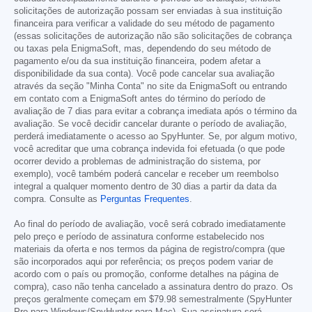
solicitações de autorização possam ser enviadas à sua instituição
financeira para verificar a validade do seu método de pagamento
(essas solicitações de autorização não são solicitações de cobrança
ou taxas pela EnigmaSoft, mas, dependendo do seu método de
pagamento e/ou da sua instituição financeira, podem afetar a
disponibilidade da sua conta). Você pode cancelar sua avaliação
através da seção "Minha Conta" no site da EnigmaSoft ou entrando
em contato com a EnigmaSoft antes do término do período de
avaliação de 7 dias para evitar a cobrança imediata após o término da
avaliação. Se você decidir cancelar durante o período de avaliação,
perderá imediatamente o acesso ao SpyHunter. Se, por algum motivo,
você acreditar que uma cobrança indevida foi efetuada (o que pode
ocorrer devido a problemas de administração do sistema, por
exemplo), você também poderá cancelar e receber um reembolso
integral a qualquer momento dentro de 30 dias a partir da data da
compra. Consulte as
Perguntas Frequentes
.
Ao final do período de avaliação, você será cobrado imediatamente
pelo preço e período de assinatura conforme estabelecido nos
materiais da oferta e nos termos da página de registro/compra (que
são incorporados aqui por referência; os preços podem variar de
acordo com o país ou promoção, conforme detalhes na página de
compra), caso não tenha cancelado a assinatura dentro do prazo. Os
preços geralmente começam em
$79.98
semestralmente (SpyHunter