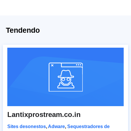
Tendendo
Lantixprostream.co.in
Sites desonestos
,
Adware
,
Sequestradores de