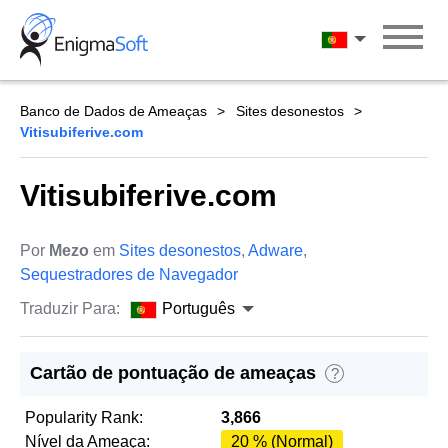
Skip
to
Português
content
Banco de Dados de Ameaças
Sites desonestos
Vitisubiferive.com
Vitisubiferive.com
Por
Mezo
em
Sites desonestos
,
Adware
,
Sequestradores de Navegador
Traduzir Para:
Português
Cartão de pontuação de ameaças
?
Popularity Rank:
3,866
Nível da Ameaça:
20 % (Normal)