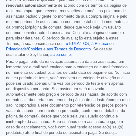
Pro para Windows/SpyHunter para Mac). Sua assinatura será
renovada automaticamente
de acordo com os termos da página de
registro/compra, que preveem renovações automáticas pela taxa de
assinatura padrão vigente no momento da sua compra original e pelo
mesmo período de assinatura ou conforme estabelecido nos materiais
da promoção/página de compra, desde que você seja um usuário
contínuo e ininterrupto da assinatura. Consulte a página de compra
para obter detalhes. O período de avaliação está sujeito a estes
Termos, à sua concordância com
o EULA/TOS
,
à Política de
Privacidade/Cookies
e
aos Termos de Desconto
. Se desejar
desinstalar o SpyHunter,
saiba como
.
Para o pagamento da renovação automática da sua assinatura, um
lembrete por e-mail será enviado para o endereço de e-mail fornecido
no momento do cadastro, antes de cada data de pagamento. No início
do seu período de teste, você receberá um código de ativação que
pode ser usado apenas uma vez por período de teste e em apenas
um dispositivo por conta. Sua assinatura será renovada
automaticamente pelo preço e período de assinatura, de acordo com
os materiais da oferta e os termos da página de cadastro/compra (que
são incorporados a este documento por referência; os preços podem
variar de acordo com o país ou promoção, conforme os detalhes da
página de compra), desde que você seja um usuário contínuo e
ininterrupto da assinatura. Para usuários com assinatura paga, em
caso de cancelamento, você continuará tendo acesso ao(s) seu(s)
produto(s) até o final do período de assinatura paga. Se desejar