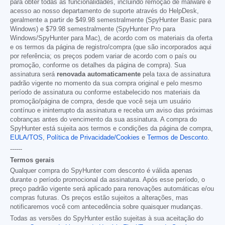
para obter todas as funcionalidades, incluindo remoção de malware e
acesso ao nosso departamento de suporte através do HelpDesk,
geralmente a partir de
$49.98
semestralmente (SpyHunter Basic para
Windows) e
$79.98
semestralmente (SpyHunter Pro para
Windows/SpyHunter para Mac), de acordo com os materiais da oferta
e os termos da página de registro/compra (que são incorporados aqui
por referência; os preços podem variar de acordo com o país ou
promoção, conforme os detalhes da página de compra). Sua
assinatura será
renovada automaticamente
pela taxa de assinatura
padrão vigente no momento da sua compra original e pelo mesmo
período de assinatura ou conforme estabelecido nos materiais da
promoção/página de compra, desde que você seja um usuário
contínuo e ininterrupto da assinatura e receba um aviso das próximas
cobranças antes do vencimento da sua assinatura. A compra do
SpyHunter está sujeita aos termos e condições da página de compra,
EULA/TOS
,
Política de Privacidade/Cookies
e
Termos de Desconto
.
------
Termos gerais
Qualquer compra do SpyHunter com desconto é válida apenas
durante o período promocional da assinatura. Após esse período, o
preço padrão vigente será aplicado para renovações automáticas e/ou
compras futuras. Os preços estão sujeitos a alterações, mas
notificaremos você com antecedência sobre quaisquer mudanças.
Todas as versões do SpyHunter estão sujeitas à sua aceitação do