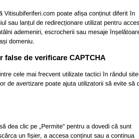
itisubiferiferi.com poate afișa conținut diferit în
l sau lanțul de redirecționare utilizat pentru acce
t întâlni ademeniri, escrocherii sau mesaje înșelătoar
lași domeniu.
or false de verificare CAPTCHA
e cele mai frecvent utilizate tactici în rândul site-
 de avertizare poate ajuta utilizatorii să evite să 
or să dea clic pe „Permite” pentru a dovedi că sunt
scărca un fișier, a accesa conținut sau a continua