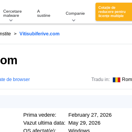
Cotație de
Cercetare
A
reducere pentru
Companie
malware
sustine
licențe multiple
nstite
Vitisubiferive.com
.com
ate de browser
Tradu in:
Rom
Prima vedere:
February 27, 2026
Vazut ultima data:
May 29, 2026
OS afectat(e):
Windows