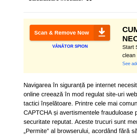
CUM
Scan & Remove Now
NEC
VÂNĂTOR SPION
Start
clean
See add
Navigarea în siguranță pe internet necesită 
online creează în mod regulat site-uri web 
tactici înșelătoare. Printre cele mai com
CAPTCHA și avertismentele frauduloase p
securitate reputat. Aceste trucuri sunt men
„Permite” al browserului, acordând fără să