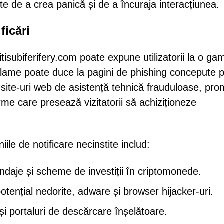
ste de a crea panică și de a încuraja interacțiunea.
ficări
itisubiferifery.com poate expune utilizatorii la o ga
clame poate duce la pagini de phishing concepute 
, site-uri web de asistență tehnică frauduloase, prom
rme care presează vizitatorii să achiziționeze
ile de notificare necinstite includ:
ondaje și scheme de investiții în criptomonede.
 potențial nedorite, adware și browser hijacker-uri.
și portaluri de descărcare înșelătoare.