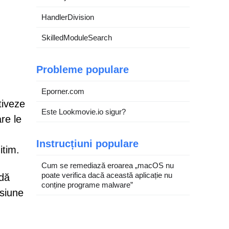
HandlerDivision
SkilledModuleSearch
Probleme populare
Eporner.com
tiveze
Este Lookmovie.io sigur?
are le
Instrucțiuni populare
itim.
Cum se remediază eroarea „macOS nu
poate verifica dacă această aplicație nu
rdă
conține programe malware”
isiune