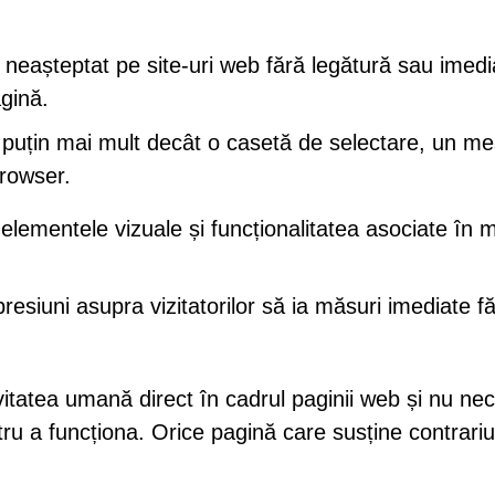
așteptat pe site-uri web fără legătură sau imedi
gină.
 puțin mai mult decât o casetă de selectare, un me
browser.
sc elementele vizuale și funcționalitatea asociate în 
esiuni asupra vizitatorilor să ia măsuri imediate f
itatea umană direct în cadrul paginii web și nu nec
tru a funcționa. Orice pagină care susține contrariu