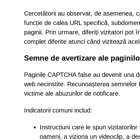
Cercetătorii au observat, de asemenea, că V
funcție de calea URL specifică, subdomeniu
paginii. Prin urmare, diferiți vizitatori po
complet diferite atunci când vizitează ace
Semne de avertizare ale paginil
Paginile CAPTCHA false au devenit una dintr
web necinstite. Recunoașterea semnelor lor
victime ale abuzurilor de notificare.
Indicatorii comuni includ:
Instrucțiuni care le spun vizitatoril
oameni, a viziona un videoclip, a de