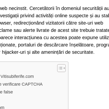
web necinstit. Cercetătorii în domeniul securității a
estigații privind activități online suspecte și au stab
ser, redirecționând vizitatorii către site-uri web
clame sau alerte livrate de acest site trebuie tratat
arece interacțiunea cu acestea poate expune utiliza
enționate, portaluri de descărcare înșelătoare, prog
hijacker-uri și alte amenințări de securitate.
Vitisubiferife.com
 de verificare CAPTCHA
te false
com