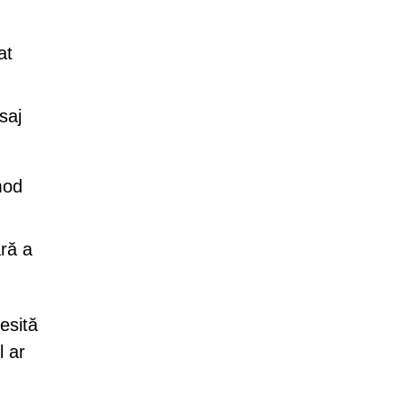
at
saj
mod
ără a
esită
l ar