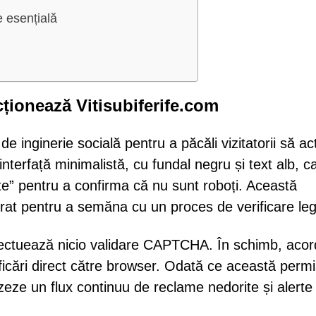
e esențială
cționează Vitisubiferife.com
e inginerie socială pentru a păcăli vizitatorii să ac
interfață minimalistă, cu fundal negru și text alb, c
mite” pentru a confirma că nu sunt roboți. Această
rat pentru a semăna cu un proces de verificare leg
 efectuează nicio validare CAPTCHA. În schimb, aco
ificări direct către browser. Odată ce această perm
uzeze un flux continuu de reclame nedorite și alerte