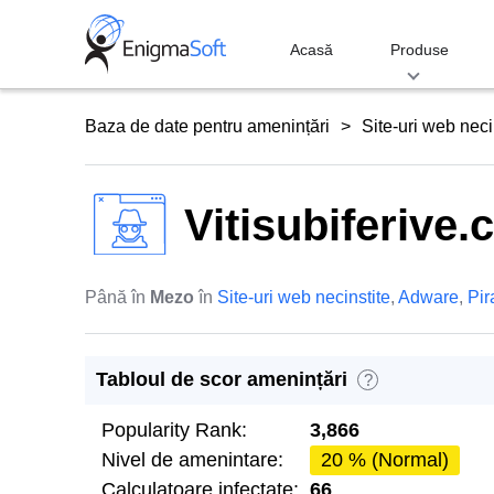
Skip
to
Acasă
Produse
content
Baza de date pentru amenințări
Site-uri web neci
Vitisubiferive
Până în
Mezo
în
Site-uri web necinstite
,
Adware
,
Pir
Tabloul de scor amenințări
?
Popularity Rank:
3,866
Nivel de amenintare:
20 % (Normal)
Calculatoare infectate:
66