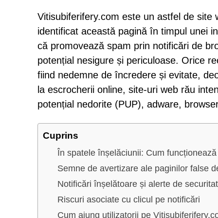
Vitisubiferifery.com este un astfel de site 
identificat această pagină în timpul unei inv
că promovează spam prin notificări de brow
potențial nesigure și periculoase. Orice re
fiind nedemne de încredere și evitate, deo
la escrocherii online, site-uri web rău int
potențial nedorite (PUP), adware, browser 
Cuprins
În spatele înșelăciunii: Cum funcționează 
Semne de avertizare ale paginilor false
Notificări înșelătoare și alerte de securita
Riscuri asociate cu clicul pe notificări
Cum ajung utilizatorii pe Vitisubiferifery.