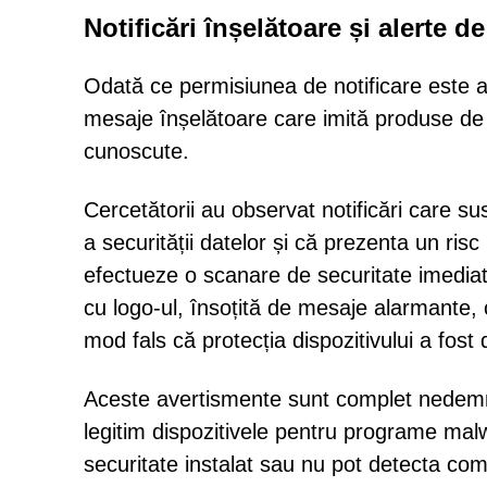
Notificări înșelătoare și alerte de
Odată ce permisiunea de notificare este a
mesaje înșelătoare care imită produse de s
cunoscute.
Cercetătorii au observat notificări care su
a securității datelor și că prezenta un risc
efectueze o scanare de securitate imediat
cu logo-ul, însoțită de mesaje alarmante, cu
mod fals că protecția dispozitivului a fost 
Aceste avertismente sunt complet nedemn
legitim dispozitivele pentru programe mal
securitate instalat sau nu pot detecta comp