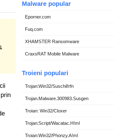
Malware popular
Eporner.com
Fuq.com
XHAMSTER Ransomware
&
CraxsRAT Mobile Malware
Troieni populari
cii
Trojan:Win32/Suschil!rfn
 prin
Trojan.Malware.300983.Susgen
Troian: Win32/Cloxer
de
Trojan:Script/Wacatac.H!ml
Troian:Win32/Phonzy.A!ml