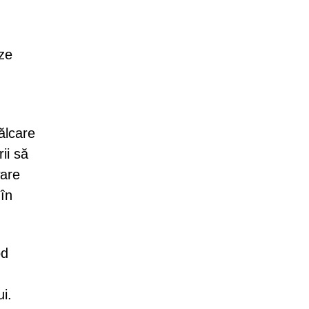
eze
ălcare
ii să
ware
 în
od
i.