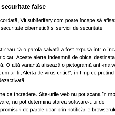
 securitate false
cordată, Vitisubiferifery.com poate începe să afiș
ecuritate cibernetică și servicii de securitate
sțineau că o parolă salvată a fost expusă într-o înc
 ridicat. Aceste alerte îndeamnă de obicei destinatar
ă. O altă variantă afișează o pictogramă anti-mal
m ar fi „Alertă de virus critic!”, în timp ce pretind
dezactivată.
e de încredere. Site-urile web nu pot scana în m
ware, nu pot determina starea software-ului de
romisuri de parole doar prin notificările browserulu