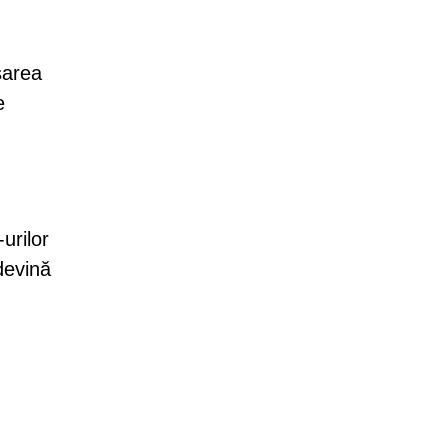
sarea
e
urilor
devină