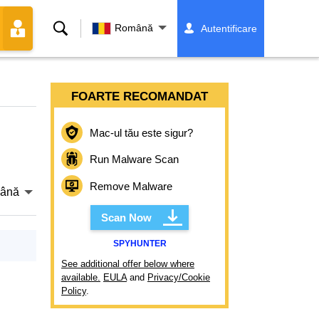
Căutare
Română
Autentificare
FOARTE RECOMANDAT
Mac-ul tău este sigur?
Run Malware Scan
Remove Malware
ână
Scan Now
SPYHUNTER
See additional offer below where
available.
EULA
and
Privacy/Cookie
Policy
.