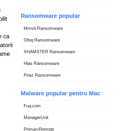
u
Ransomware popular
ilit
Mmvb Ransomware
e ca
Ofoq Ransomware
torii
XHAMSTER Ransomware
rame
Hlas Ransomware
Poaz Ransomware
Malware popular pentru Mac
Fuq.com
ManagerUnit
PrimaryRemote