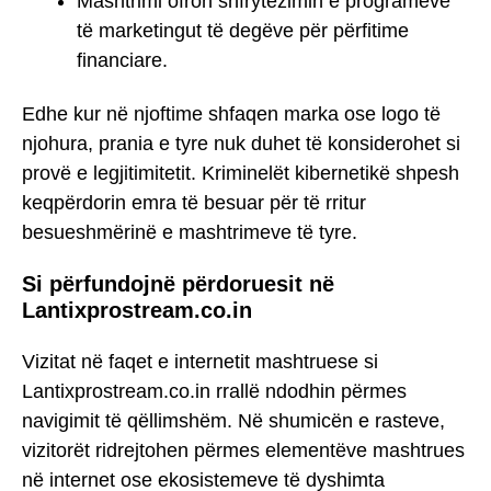
Mashtrimi ofron shfrytëzimin e programeve
të marketingut të degëve për përfitime
financiare.
Edhe kur në njoftime shfaqen marka ose logo të
njohura, prania e tyre nuk duhet të konsiderohet si
provë e legjitimitetit. Kriminelët kibernetikë shpesh
keqpërdorin emra të besuar për të rritur
besueshmërinë e mashtrimeve të tyre.
Si përfundojnë përdoruesit në
Lantixprostream.co.in
Vizitat në faqet e internetit mashtruese si
Lantixprostream.co.in rrallë ndodhin përmes
navigimit të qëllimshëm. Në shumicën e rasteve,
vizitorët ridrejtohen përmes elementëve mashtrues
në internet ose ekosistemeve të dyshimta