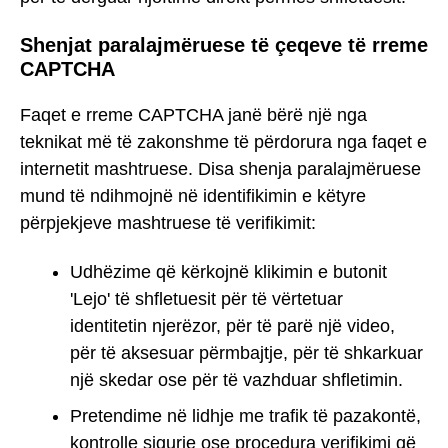
Shenjat paralajmëruese të çeqeve të rreme
CAPTCHA
Faqet e rreme CAPTCHA janë bërë një nga
teknikat më të zakonshme të përdorura nga faqet e
internetit mashtruese. Disa shenja paralajmëruese
mund të ndihmojnë në identifikimin e këtyre
përpjekjeve mashtruese të verifikimit:
Udhëzime që kërkojnë klikimin e butonit
'Lejo' të shfletuesit për të vërtetuar
identitetin njerëzor, për të parë një video,
për të aksesuar përmbajtje, për të shkarkuar
një skedar ose për të vazhduar shfletimin.
Pretendime në lidhje me trafik të pazakontë,
kontrolle sigurie ose procedura verifikimi që