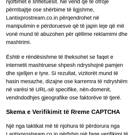
njoftimet e shfletuesit. Në vend që të ofrojë
përmbajtje ose shërbime të ligjshme,
Lantixprostream.co.in përqendrohet në
manipulimin e përdoruesve që të japin leje që më
vonë mund të abuzohen për qëllime reklamimi dhe
mashtrimi.
Është e rëndësishme të theksohet se faqet e
internetit mashtruese shpesh ndryshojnë pamjen
dhe sjelljen e tyre. Si rezultat, vizitorët mund të
hasin mesazhe, dizajne ose karremra të ndryshëm
në varësi të URL-së specifike, nën-domenit,
vendndodhjes gjeografike ose faktorëve të tjerë.
Skema e Verifikimit të Rreme CAPTCHA
Një nga taktikat më të njohura të përdorura nga
Lantixprostream.co.in përfshin një faqe verifikimi të