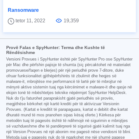
Ransomware
tetor 11, 2022
19,359
Provë Falas e SpyHunter: Terma dhe Kushte të
Rëndësishme
Versioni Provues i SpyHunter është për SpyHunter Pro ose SpyHunter
për Mac dhe përfshin pajisje të shumta (siç përcaktohet në materialet
promovuese/faqen e blerjes) për një periudhë prove 7-ditore, duke
ofruar funksionalitet gjithëpërfshirës të zbulimit dhe heqjes së
malware-it, mbrojtëse me performancë të lartë për të mbrojtur në
mënyrë aktive sistemin tuaj nga kërcënimet e malware-it dhe qasje në
ekipin tonë të mbështetjes teknike nëpërmjet SpyHunter HelpDesk.
Nuk do t'ju faturohet paraprakisht gjatë periudhës së provës,
megjithëse kërkohet një kartë krediti për të aktivizuar Versionin
Provues. (Kartat e kreditit të parapaguara, kartat e debitit dhe kartat
dhuratë mund të mos pranohen sipas kësaj oferte.) Kërkesa për
metodën tuaj të pagesës është të ndihmojë në sigurimin e mbrojtjes
së vazhdueshme dhe të pandërprerë të sigurisë gjatë kalimit tuaj nga
një Version Provues në një abonim me pagesë nëse vendosni të blini.
Metoda juaj e pagesës nuk do të ngarkohet me një shumë pagese