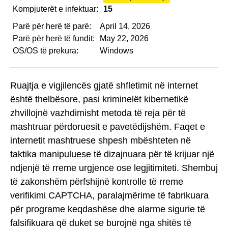
Kompjuterët e infektuar:
15
Parë për herë të parë:
April 14, 2026
Parë për herë të fundit:
May 22, 2026
OS/OS të prekura:
Windows
Ruajtja e vigjilencës gjatë shfletimit në internet
është thelbësore, pasi kriminelët kibernetikë
zhvillojnë vazhdimisht metoda të reja për të
mashtruar përdoruesit e pavetëdijshëm. Faqet e
internetit mashtruese shpesh mbështeten në
taktika manipuluese të dizajnuara për të krijuar një
ndjenjë të rreme urgjence ose legjitimiteti. Shembuj
të zakonshëm përfshijnë kontrolle të rreme
verifikimi CAPTCHA, paralajmërime të fabrikuara
për programe keqdashëse dhe alarme sigurie të
falsifikuara që duket se burojnë nga shitës të