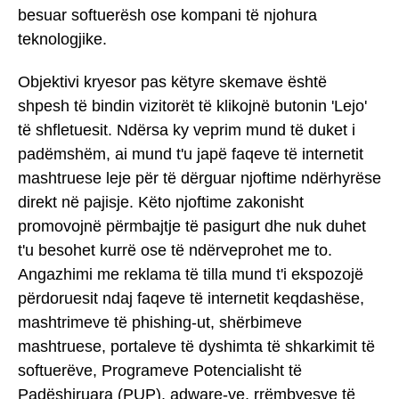
besuar softuerësh ose kompani të njohura
teknologjike.
Objektivi kryesor pas këtyre skemave është
shpesh të bindin vizitorët të klikojnë butonin 'Lejo'
të shfletuesit. Ndërsa ky veprim mund të duket i
padëmshëm, ai mund t'u japë faqeve të internetit
mashtruese leje për të dërguar njoftime ndërhyrëse
direkt në pajisje. Këto njoftime zakonisht
promovojnë përmbajtje të pasigurt dhe nuk duhet
t'u besohet kurrë ose të ndërveprohet me to.
Angazhimi me reklama të tilla mund t'i ekspozojë
përdoruesit ndaj faqeve të internetit keqdashëse,
mashtrimeve të phishing-ut, shërbimeve
mashtruese, portaleve të dyshimta të shkarkimit të
softuerëve, Programeve Potencialisht të
Padëshiruara (PUP), adware-ve, rrëmbyesve të