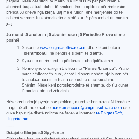
pagesë. Nëse dëshironi të merrni një rimbursim për periudhën e
abonimit tuaj aktual, duhet të anuloni dhe të aplikoni për rimbursim
brenda 30 ditëve nga blerja juaj më e fundit, dhe menjëherë do të
ndaloni së marri funksionalitetin e plotë kur të përpunohet rimbursimi
juaj.
Ju mund të anuloni një abonim ose një Periudhë Prove si më
poshtë:
Shkoni te
www.enigmasoftware.com
dhe klikoni butonin
"Identifikohu"
në këndin e sipërm të djathtë.
Kyçu me emrin tënd të përdoruesit dhe fjalëkalimin.
Në menynë e navigimit, shkoni te
"Porosi/Licenca".
Pranë
porosisë/licencës suaj, është i disponueshëm një buton për
të anuluar abonimin tuaj, nëse është e aplikueshme.
Shënim: Nëse keni porosi/produkte të shumta, do t'ju duhet
t'i anuloni ato individualisht.
Nëse keni ndonjë pyetje ose problem, mund të kontaktoni Ndihmën e
EnigmaSoft me email në
adresën support@enigmasoftware.com
ose
duke hapur një tiketë ndihme në faqen e internetit
të EnigmaSoft,
Llogaria Ime
.
------
Detajet e Blerjes së SpyHunter