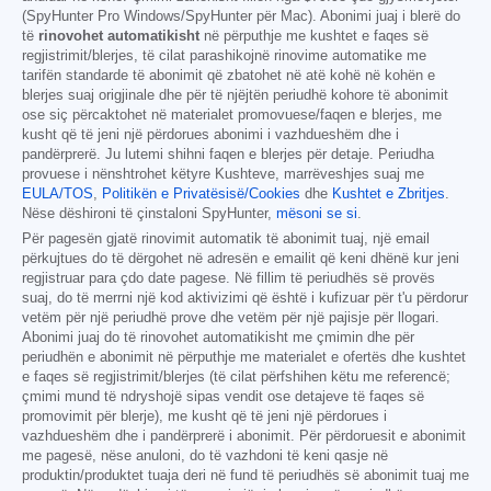
(SpyHunter Pro Windows/SpyHunter për Mac). Abonimi juaj i blerë do
të
rinovohet automatikisht
në përputhje me kushtet e faqes së
regjistrimit/blerjes, të cilat parashikojnë rinovime automatike me
tarifën standarde të abonimit që zbatohet në atë kohë në kohën e
blerjes suaj origjinale dhe për të njëjtën periudhë kohore të abonimit
ose siç përcaktohet në materialet promovuese/faqen e blerjes, me
kusht që të jeni një përdorues abonimi i vazhdueshëm dhe i
pandërprerë. Ju lutemi shihni faqen e blerjes për detaje. Periudha
provuese i nënshtrohet këtyre Kushteve, marrëveshjes suaj me
EULA/TOS
,
Politikën e Privatësisë/Cookies
dhe
Kushtet e Zbritjes
.
Nëse dëshironi të çinstaloni SpyHunter,
mësoni se si
.
Për pagesën gjatë rinovimit automatik të abonimit tuaj, një email
përkujtues do të dërgohet në adresën e emailit që keni dhënë kur jeni
regjistruar para çdo date pagese. Në fillim të periudhës së provës
suaj, do të merrni një kod aktivizimi që është i kufizuar për t'u përdorur
vetëm për një periudhë prove dhe vetëm për një pajisje për llogari.
Abonimi juaj do të rinovohet automatikisht me çmimin dhe për
periudhën e abonimit në përputhje me materialet e ofertës dhe kushtet
e faqes së regjistrimit/blerjes (të cilat përfshihen këtu me referencë;
çmimi mund të ndryshojë sipas vendit ose detajeve të faqes së
promovimit për blerje), me kusht që të jeni një përdorues i
vazhdueshëm dhe i pandërprerë i abonimit. Për përdoruesit e abonimit
me pagesë, nëse anuloni, do të vazhdoni të keni qasje në
produktin/produktet tuaja deri në fund të periudhës së abonimit tuaj me