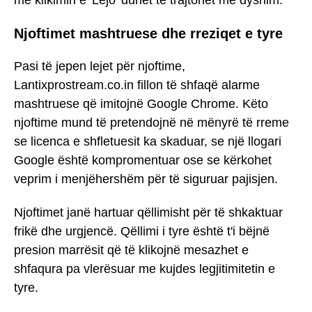
me klikimin e 'Lejo' duhet të trajtohet me dyshim.
Njoftimet mashtruese dhe rreziqet e tyre
Pasi të jepen lejet për njoftime,
Lantixprostream.co.in fillon të shfaqë alarme
mashtruese që imitojnë Google Chrome. Këto
njoftime mund të pretendojnë në mënyrë të rreme
se licenca e shfletuesit ka skaduar, se një llogari
Google është kompromentuar ose se kërkohet
veprim i menjëhershëm për të siguruar pajisjen.
Njoftimet janë hartuar qëllimisht për të shkaktuar
frikë dhe urgjencë. Qëllimi i tyre është t'i bëjnë
presion marrësit që të klikojnë mesazhet e
shfaqura pa vlerësuar me kujdes legjitimitetin e
tyre.