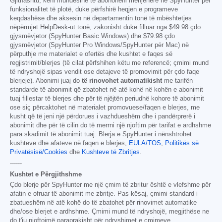
Gjithashtu, keni mundësinë të abonoheni menjëherë në SpyHunter për
funksionalitet të plotë, duke përfshirë heqjen e programeve
keqdashëse dhe aksesin në departamentin tonë të mbështetjes
nëpërmjet HelpDesk-ut tonë, zakonisht duke filluar nga
$49.98
çdo
gjysmëvjetor (SpyHunter Basic Windows) dhe
$79.98
çdo
gjysmëvjetor (SpyHunter Pro Windows/SpyHunter për Mac) në
përputhje me materialet e ofertës dhe kushtet e faqes së
regjistrimit/blerjes (të cilat përfshihen këtu me referencë; çmimi mund
të ndryshojë sipas vendit ose detajeve të promovimit për çdo faqe
blerjeje). Abonimi juaj do
të rinovohet automatikisht
me tarifën
standarde të abonimit që zbatohet në atë kohë në kohën e abonimit
tuaj fillestar të blerjes dhe për të njëjtën periudhë kohore të abonimit
ose siç përcaktohet në materialet promovuese/faqen e blerjes, me
kusht që të jeni një përdorues i vazhdueshëm dhe i pandërprerë i
abonimit dhe për të cilin do të merrni një njoftim për tarifat e ardhshme
para skadimit të abonimit tuaj. Blerja e SpyHunter i nënshtrohet
kushteve dhe afateve në faqen e blerjes,
EULA/TOS
,
Politikës së
Privatësisë/Cookies
dhe
Kushteve të Zbritjes
.
------
Kushtet e Përgjithshme
Çdo blerje për SpyHunter me një çmim të zbritur është e vlefshme për
afatin e ofruar të abonimit me zbritje. Pas kësaj, çmimi standard i
zbatueshëm në atë kohë do të zbatohet për rinovimet automatike
dhe/ose blerjet e ardhshme. Çmimi mund të ndryshojë, megjithëse ne
do t'ju njoftojmë paraprakisht për ndryshimet e çmimeve.