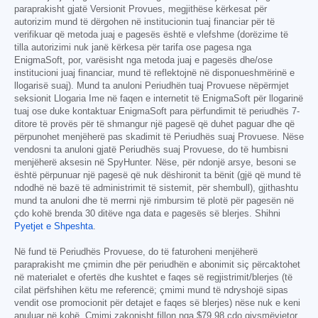
paraprakisht gjatë Versionit Provues, megjithëse kërkesat për
autorizim mund të dërgohen në institucionin tuaj financiar për të
verifikuar që metoda juaj e pagesës është e vlefshme (dorëzime të
tilla autorizimi nuk janë kërkesa për tarifa ose pagesa nga
EnigmaSoft, por, varësisht nga metoda juaj e pagesës dhe/ose
institucioni juaj financiar, mund të reflektojnë në disponueshmërinë e
llogarisë suaj). Mund ta anuloni Periudhën tuaj Provuese nëpërmjet
seksionit Llogaria Ime në faqen e internetit të EnigmaSoft për llogarinë
tuaj ose duke kontaktuar EnigmaSoft para përfundimit të periudhës 7-
ditore të provës për të shmangur një pagesë që duhet paguar dhe që
përpunohet menjëherë pas skadimit të Periudhës suaj Provuese. Nëse
vendosni ta anuloni gjatë Periudhës suaj Provuese, do të humbisni
menjëherë aksesin në SpyHunter. Nëse, për ndonjë arsye, besoni se
është përpunuar një pagesë që nuk dëshironit ta bënit (gjë që mund të
ndodhë në bazë të administrimit të sistemit, për shembull), gjithashtu
mund ta anuloni dhe të merrni një rimbursim të plotë për pagesën në
çdo kohë brenda 30 ditëve nga data e pagesës së blerjes. Shihni
Pyetjet e Shpeshta
.
Në fund të Periudhës Provuese, do të faturoheni menjëherë
paraprakisht me çmimin dhe për periudhën e abonimit siç përcaktohet
në materialet e ofertës dhe kushtet e faqes së regjistrimit/blerjes (të
cilat përfshihen këtu me referencë; çmimi mund të ndryshojë sipas
vendit ose promocionit për detajet e faqes së blerjes) nëse nuk e keni
anuluar në kohë. Çmimi zakonisht fillon nga
$79.98
çdo gjysmëvjetor