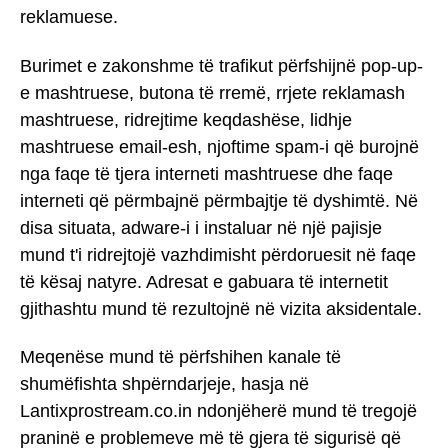
reklamuese.
Burimet e zakonshme të trafikut përfshijnë pop-up-
e mashtruese, butona të rremë, rrjete reklamash
mashtruese, ridrejtime keqdashëse, lidhje
mashtruese email-esh, njoftime spam-i që burojnë
nga faqe të tjera interneti mashtruese dhe faqe
interneti që përmbajnë përmbajtje të dyshimtë. Në
disa situata, adware-i i instaluar në një pajisje
mund t'i ridrejtojë vazhdimisht përdoruesit në faqe
të kësaj natyre. Adresat e gabuara të internetit
gjithashtu mund të rezultojnë në vizita aksidentale.
Meqenëse mund të përfshihen kanale të
shumëfishta shpërndarjeje, hasja në
Lantixprostream.co.in ndonjëherë mund të tregojë
praninë e problemeve më të gjera të sigurisë që