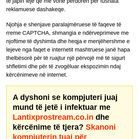
të japin leje që më vonë përdoren për fushata
reklamuese dashakeqe.
Njohja e shenjave paralajmëruese të faqeve të
rreme CAPTCHA, shmangia e ndërveprimeve me
njoftime të dyshimta dhe heqja e menjëhershme e
lejeve nga faqet e internetit mashtruese janë hapa
thelbësorë për të ruajtur një përvojë më të sigurt
shfletimi dhe për të zvogëluar ekspozimin ndaj
kërcënimeve në internet.
A dyshoni se kompjuteri juaj
mund të jetë i infektuar me
Lantixprostream.co.in
dhe
kërcënime të tjera?
Skanoni
kompjuterin tuaj për