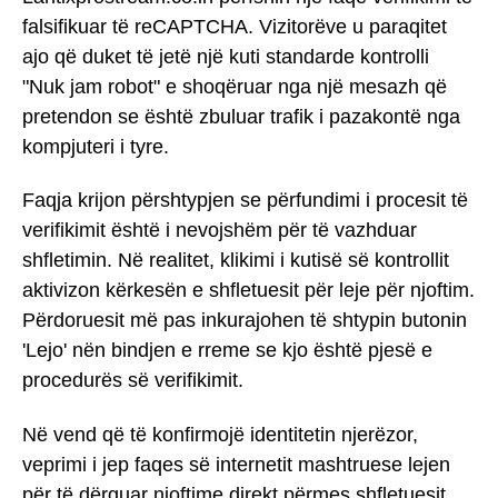
falsifikuar të reCAPTCHA. Vizitorëve u paraqitet
ajo që duket të jetë një kuti standarde kontrolli
"Nuk jam robot" e shoqëruar nga një mesazh që
pretendon se është zbuluar trafik i pazakontë nga
kompjuteri i tyre.
Faqja krijon përshtypjen se përfundimi i procesit të
verifikimit është i nevojshëm për të vazhduar
shfletimin. Në realitet, klikimi i kutisë së kontrollit
aktivizon kërkesën e shfletuesit për leje për njoftim.
Përdoruesit më pas inkurajohen të shtypin butonin
'Lejo' nën bindjen e rreme se kjo është pjesë e
procedurës së verifikimit.
Në vend që të konfirmojë identitetin njerëzor,
veprimi i jep faqes së internetit mashtruese lejen
për të dërguar njoftime direkt përmes shfletuesit.