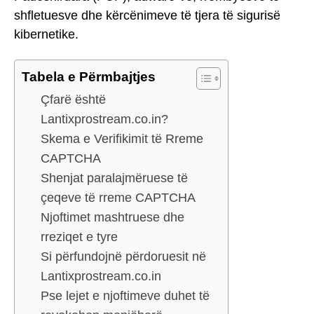
shfletuesve dhe kërcënimeve të tjera të sigurisë
kibernetike.
Tabela e Përmbajtjes
Çfarë është
Lantixprostream.co.in?
Skema e Verifikimit të Rreme
CAPTCHA
Shenjat paralajmëruese të
çeqeve të rreme CAPTCHA
Njoftimet mashtruese dhe
rreziqet e tyre
Si përfundojnë përdoruesit në
Lantixprostream.co.in
Pse lejet e njoftimeve duhet të