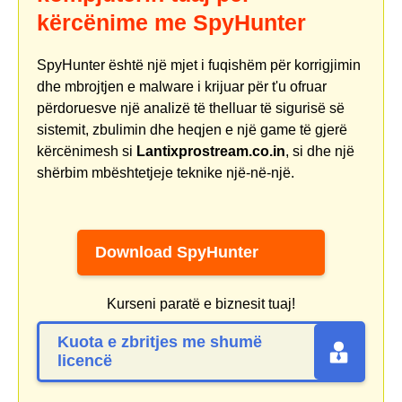
kërcënime me SpyHunter
SpyHunter është një mjet i fuqishëm për korrigjimin
dhe mbrojtjen e malware i krijuar për t'u ofruar
përdoruesve një analizë të thelluar të sigurisë së
sistemit, zbulimin dhe heqjen e një game të gjerë
kërcënimesh si
Lantixprostream.co.in
, si dhe një
shërbim mbështetjeje teknike një-në-një.
Download SpyHunter
Kurseni paratë e biznesit tuaj!
Kuota e zbritjes me shumë
licencë