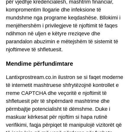
për vjedhje kredencialesh, mashtrim financiar,
kompromentim llogarie dhe infeksione të
mundshme nga programe keqdashëse. Bllokimi i
menjëhershëm i privilegjeve të njoftimit të faqes
ndihmon në uljen e këtyre rreziqeve dhe
parandalon abuzimin e mëtejshëm të sistemit të
njoftimeve të shfletuesit.
Mendime përfundimtare
Lantixprostream.co.in ilustron se si faqet moderne
të internetit mashtruese shfrytëzojnë kontrollet e
rreme CAPTCHA dhe veçoritë e njoftimit të
shfletuesit për të shpërndarë mashtrime dhe
përmbajtje potencialisht të dëmshme. Duke i
maskuar kërkesat për njoftim si hapa rutinë
verifikimi, faqja përpiqet të manipulojë vizitorët që