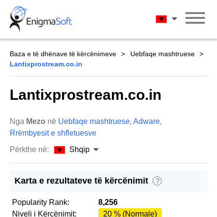
Skip
to
Shqip
content
Baza e të dhënave të kërcënimeve
Uebfaqe mashtruese
Lantixprostream.co.in
Lantixprostream.co.in
Nga
Mezo
në
Uebfaqe mashtruese
,
Adware
,
Rrëmbyesit e shfletuesve
Përkthe në:
Shqip
Karta e rezultateve të kërcënimit
?
Popularity Rank:
8,256
Niveli i Kërcënimit:
20 % (Normale)