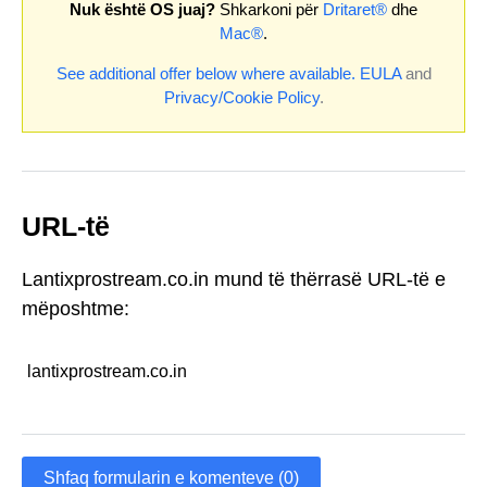
Nuk është OS juaj?
Shkarkoni për
Dritaret®
dhe
Mac®
.
See additional offer below where available.
EULA
and
Privacy/Cookie Policy
.
URL-të
Lantixprostream.co.in mund të thërrasë URL-të e
mëposhtme:
lantixprostream.co.in
Shfaq formularin e komenteve (0)