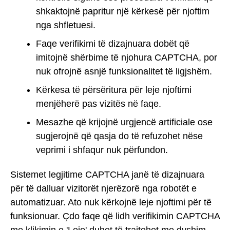
shkaktojnë papritur një kërkesë për njoftim
nga shfletuesi.
Faqe verifikimi të dizajnuara dobët që
imitojnë shërbime të njohura CAPTCHA, por
nuk ofrojnë asnjë funksionalitet të ligjshëm.
Kërkesa të përsëritura për leje njoftimi
menjëherë pas vizitës në faqe.
Mesazhe që krijojnë urgjencë artificiale ose
sugjerojnë që qasja do të refuzohet nëse
veprimi i shfaqur nuk përfundon.
Sistemet legjitime CAPTCHA janë të dizajnuara
për të dalluar vizitorët njerëzorë nga robotët e
automatizuar. Ato nuk kërkojnë leje njoftimi për të
funksionuar. Çdo faqe që lidh verifikimin CAPTCHA