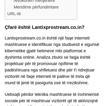
revokohen menjëherë
Mendime përfundimtare
URL-të
Çfarë është Lantixprostream.co.in?
Lantixprostream.co.in është një faqe interneti
mashtruese e identifikuar nga studiuesit e sigurisë
kibernetike gjatë hetimeve mbi platformat e
dyshimta online. Analiza zbuloi se faqja është
projektuar për të promovuar njoftime të
padëshiruara nga shfletuesi dhe për t'i ridrejtuar
vizitorët në faqe interneti të palëve të treta që
mund të jenë të pasigurta ose të rrezikshme.
Uebsajti përdor teknika mashtruese të inxhinierisë
sociale për të mashtruar vizitorët që të aktivizojnë