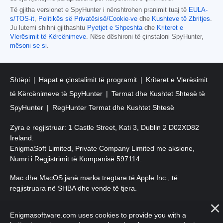
Të gjitha versionet e SpyHunter i nënshtrohen pranimit tuaj të
EULA-
s/TOS-it
,
Politikës së Privatësisë/Cookie-ve
dhe
Kushteve të Zbritjes
.
Ju lutemi shihni gjithashtu
Pyetjet e Shpeshta
dhe
Kriteret e
Vlerësimit të Kërcënimeve
. Nëse dëshironi të çinstaloni SpyHunter,
mësoni se si
.
Shtëpi
Hapat e çinstalimit të programit
Kriteret e Vlerësimit
të Kërcënimeve të SpyHunter
Termat dhe Kushtet Shtesë të
SpyHunter
RegHunter Termat dhe Kushtet Shtesë
Zyra e regjistruar: 1 Castle Street, Kati 3, Dublin 2 D02XD82
Ireland.
EnigmaSoft Limited, Private Company Limited me aksione,
Numri i Regjistrimit të Kompanisë 597114.
Mac dhe MacOS janë marka tregtare të Apple Inc., të
regjistruara në SHBA dhe vende të tjera.
E drejta e autorit 2016-
2026
. EnigmaSoft Ltd. Të gjitha të drejtat
Enigmasoftware.com uses cookies to provide you with a
e rezervuara.