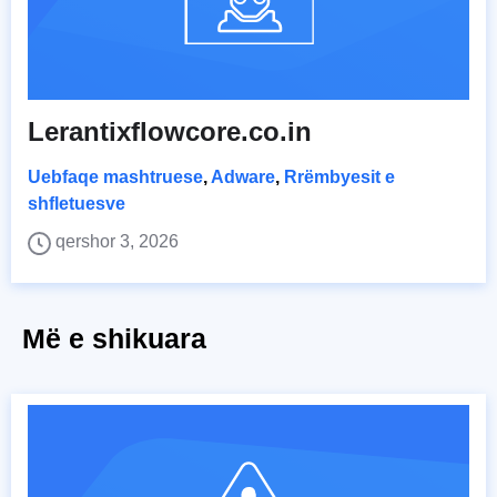
Lerantixflowcore.co.in
Uebfaqe mashtruese
,
Adware
,
Rrëmbyesit e
shfletuesve
qershor 3, 2026
Më e shikuara