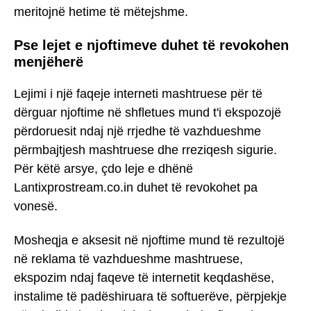
meritojnë hetime të mëtejshme.
Pse lejet e njoftimeve duhet të revokohen
menjëherë
Lejimi i një faqeje interneti mashtruese për të
dërguar njoftime në shfletues mund t'i ekspozojë
përdoruesit ndaj një rrjedhe të vazhdueshme
përmbajtjesh mashtruese dhe rreziqesh sigurie.
Për këtë arsye, çdo leje e dhënë
Lantixprostream.co.in duhet të revokohet pa
vonesë.
Mosheqja e aksesit në njoftime mund të rezultojë
në reklama të vazhdueshme mashtruese,
ekspozim ndaj faqeve të internetit keqdashëse,
instalime të padëshiruara të softuerëve, përpjekje