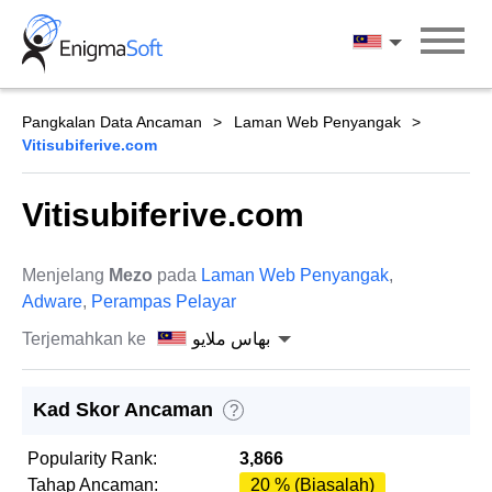
Skip
to
بهاس ملايو
content
Pangkalan Data Ancaman
Laman Web Penyangak
Vitisubiferive.com
Vitisubiferive.com
Menjelang
Mezo
pada
Laman Web Penyangak
,
Adware
,
Perampas Pelayar
Terjemahkan ke
بهاس ملايو
Kad Skor Ancaman
?
Popularity Rank:
3,866
Tahap Ancaman:
20 % (Biasalah)