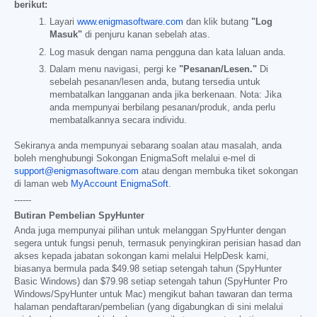
berikut:
Layari
www.enigmasoftware.com
dan klik butang
"Log
Masuk"
di penjuru kanan sebelah atas.
Log masuk dengan nama pengguna dan kata laluan anda.
Dalam menu navigasi, pergi ke
"Pesanan/Lesen."
Di
sebelah pesanan/lesen anda, butang tersedia untuk
membatalkan langganan anda jika berkenaan. Nota: Jika
anda mempunyai berbilang pesanan/produk, anda perlu
membatalkannya secara individu.
Sekiranya anda mempunyai sebarang soalan atau masalah, anda
boleh menghubungi Sokongan EnigmaSoft melalui e-mel di
support@enigmasoftware.com
atau dengan membuka tiket sokongan
di laman web
MyAccount EnigmaSoft
.
------
Butiran Pembelian SpyHunter
Anda juga mempunyai pilihan untuk melanggan SpyHunter dengan
segera untuk fungsi penuh, termasuk penyingkiran perisian hasad dan
akses kepada jabatan sokongan kami melalui HelpDesk kami,
biasanya bermula pada
$49.98
setiap setengah tahun (SpyHunter
Basic Windows) dan
$79.98
setiap setengah tahun (SpyHunter Pro
Windows/SpyHunter untuk Mac) mengikut bahan tawaran dan terma
halaman pendaftaran/pembelian (yang digabungkan di sini melalui