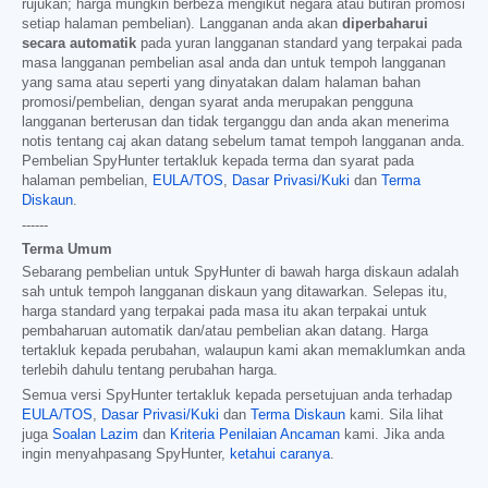
rujukan; harga mungkin berbeza mengikut negara atau butiran promosi
setiap halaman pembelian). Langganan anda akan
diperbaharui
secara automatik
pada yuran langganan standard yang terpakai pada
masa langganan pembelian asal anda dan untuk tempoh langganan
yang sama atau seperti yang dinyatakan dalam halaman bahan
promosi/pembelian, dengan syarat anda merupakan pengguna
langganan berterusan dan tidak terganggu dan anda akan menerima
notis tentang caj akan datang sebelum tamat tempoh langganan anda.
Pembelian SpyHunter tertakluk kepada terma dan syarat pada
halaman pembelian,
EULA/TOS
,
Dasar Privasi/Kuki
dan
Terma
Diskaun
.
------
Terma Umum
Sebarang pembelian untuk SpyHunter di bawah harga diskaun adalah
sah untuk tempoh langganan diskaun yang ditawarkan. Selepas itu,
harga standard yang terpakai pada masa itu akan terpakai untuk
pembaharuan automatik dan/atau pembelian akan datang. Harga
tertakluk kepada perubahan, walaupun kami akan memaklumkan anda
terlebih dahulu tentang perubahan harga.
Semua versi SpyHunter tertakluk kepada persetujuan anda terhadap
EULA/TOS
,
Dasar Privasi/Kuki
dan
Terma Diskaun
kami. Sila lihat
juga
Soalan Lazim
dan
Kriteria Penilaian Ancaman
kami. Jika anda
ingin menyahpasang SpyHunter,
ketahui caranya
.