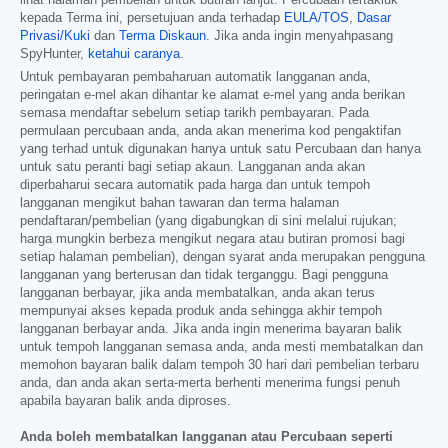
lihat halaman pembelian untuk butiran lanjut. Percubaan tertakluk
kepada Terma ini, persetujuan anda terhadap
EULA/TOS
,
Dasar
Privasi/Kuki
dan
Terma Diskaun
. Jika anda ingin menyahpasang
SpyHunter,
ketahui caranya
.
Untuk pembayaran pembaharuan automatik langganan anda,
peringatan e-mel akan dihantar ke alamat e-mel yang anda berikan
semasa mendaftar sebelum setiap tarikh pembayaran. Pada
permulaan percubaan anda, anda akan menerima kod pengaktifan
yang terhad untuk digunakan hanya untuk satu Percubaan dan hanya
untuk satu peranti bagi setiap akaun. Langganan anda akan
diperbaharui secara automatik pada harga dan untuk tempoh
langganan mengikut bahan tawaran dan terma halaman
pendaftaran/pembelian (yang digabungkan di sini melalui rujukan;
harga mungkin berbeza mengikut negara atau butiran promosi bagi
setiap halaman pembelian), dengan syarat anda merupakan pengguna
langganan yang berterusan dan tidak terganggu. Bagi pengguna
langganan berbayar, jika anda membatalkan, anda akan terus
mempunyai akses kepada produk anda sehingga akhir tempoh
langganan berbayar anda. Jika anda ingin menerima bayaran balik
untuk tempoh langganan semasa anda, anda mesti membatalkan dan
memohon bayaran balik dalam tempoh 30 hari dari pembelian terbaru
anda, dan anda akan serta-merta berhenti menerima fungsi penuh
apabila bayaran balik anda diproses.
Anda boleh membatalkan langganan atau Percubaan seperti