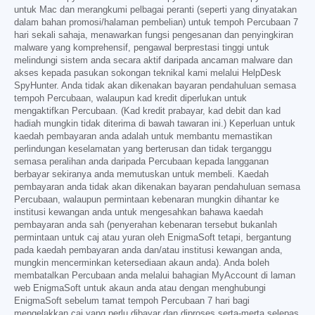
untuk Mac dan merangkumi pelbagai peranti (seperti yang dinyatakan
dalam bahan promosi/halaman pembelian) untuk tempoh Percubaan 7
hari sekali sahaja, menawarkan fungsi pengesanan dan penyingkiran
malware yang komprehensif, pengawal berprestasi tinggi untuk
melindungi sistem anda secara aktif daripada ancaman malware dan
akses kepada pasukan sokongan teknikal kami melalui HelpDesk
SpyHunter. Anda tidak akan dikenakan bayaran pendahuluan semasa
tempoh Percubaan, walaupun kad kredit diperlukan untuk
mengaktifkan Percubaan. (Kad kredit prabayar, kad debit dan kad
hadiah mungkin tidak diterima di bawah tawaran ini.) Keperluan untuk
kaedah pembayaran anda adalah untuk membantu memastikan
perlindungan keselamatan yang berterusan dan tidak terganggu
semasa peralihan anda daripada Percubaan kepada langganan
berbayar sekiranya anda memutuskan untuk membeli. Kaedah
pembayaran anda tidak akan dikenakan bayaran pendahuluan semasa
Percubaan, walaupun permintaan kebenaran mungkin dihantar ke
institusi kewangan anda untuk mengesahkan bahawa kaedah
pembayaran anda sah (penyerahan kebenaran tersebut bukanlah
permintaan untuk caj atau yuran oleh EnigmaSoft tetapi, bergantung
pada kaedah pembayaran anda dan/atau institusi kewangan anda,
mungkin mencerminkan ketersediaan akaun anda). Anda boleh
membatalkan Percubaan anda melalui bahagian MyAccount di laman
web EnigmaSoft untuk akaun anda atau dengan menghubungi
EnigmaSoft sebelum tamat tempoh Percubaan 7 hari bagi
mengelakkan caj yang perlu dibayar dan diproses serta-merta selepas