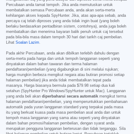
Percubaan anda tamat tempoh. Jika anda memutuskan untuk
membatalkan semasa Percubaan anda, anda akan serta-merta
kehilangan akses kepada SpyHunter. Jika, atas apa-apa sebab, anda
percaya caj telah diproses yang anda tidak ingin buat (yang boleh
berlaku berdasarkan pentadbiran sistem, contohnya), anda juga boleh
membatalkan dan menerima bayaran balik penuh untuk caj tersebut
pada bila-bila masa dalam tempoh 30 hari dari tarikh caj pembelian.
Lihat
Soalan Lazim
.
Pada akhir Percubaan, anda akan dibilkan terlebih dahulu dengan
serta-merta pada harga dan untuk tempoh langganan seperti yang
dinyatakan dalam bahan tawaran dan terma halaman
pendaftaran/pembelian (yang digabungkan di sini melalui rujukan;
harga mungkin berbeza mengikut negara atau butiran promosi setiap
halaman pembelian) jika anda tidak membatalkan tepat pada
masanya. Harga biasanya bermula pada
$79.98
setiap dua kali
setahun (SpyHunter Pro Windows/SpyHunter untuk Mac). Langganan
yang anda beli akan
diperbaharui secara automatik
mengikut terma
halaman pendaftaran/pembelian, yang memperuntukkan pembaharuan
automatik pada yuran langganan standard yang terpakai pada masa
itu yang berkuat kuasa pada masa pembelian asal anda dan untuk
tempoh masa langganan yang sama atau seperti yang dinyatakan
dalam bahan promosi/halaman pembelian, dengan syarat anda
merupakan pengguna langganan berterusan dan tidak terganggu. Sila