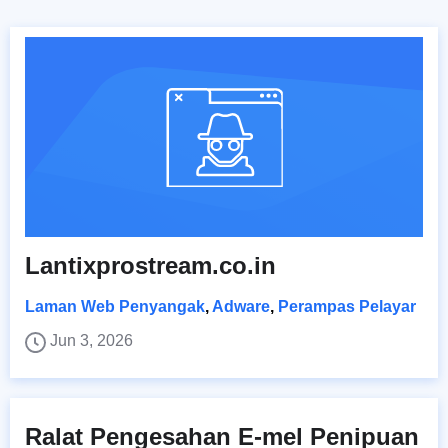
Lantixprostream.co.in
Laman Web Penyangak
,
Adware
,
Perampas Pelayar
Jun 3, 2026
Ralat Pengesahan E-mel Penipuan