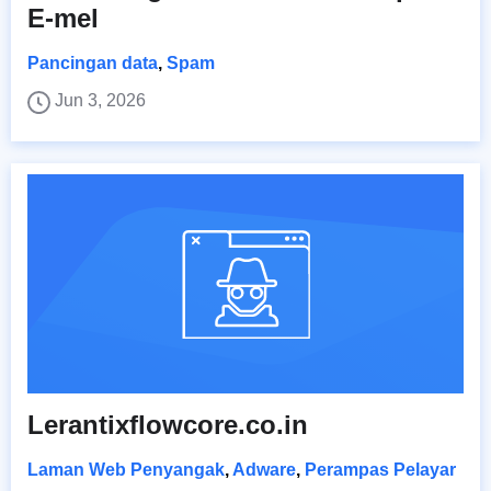
E-mel
Pancingan data
,
Spam
Jun 3, 2026
Lerantixflowcore.co.in
Laman Web Penyangak
,
Adware
,
Perampas Pelayar