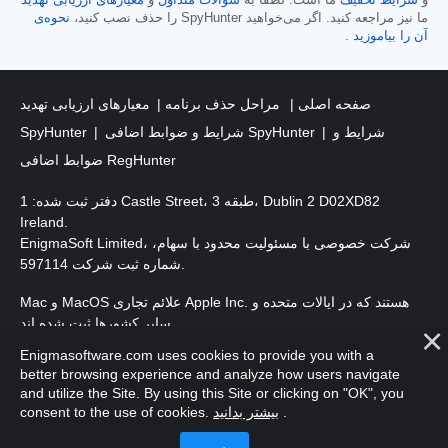
ما نیز مراجعه کنید. اگر می‌خواهید SpyHunter را حذف نصب کنید،
نحوه‌ی
آن را بیاموزید
.
صفحه اصلی
مراحل حذف برنامه
معیارهای ارزیابی تهدید
شرایط و
شرایط و ضوابط اضافی SpyHunter
SpyHunter
ضوابط اضافی RegHunter
دفتر ثبت شده: 1 Castle Street، طبقه 3، Dublin 2 D02XD82
Ireland.
EnigmaSoft Limited، شرکت خصوصی با مسئولیت محدود با سهام،
شماره ثبت شرکت 597114.
Mac و MacOS علائم تجاری Apple Inc. هستند که در ایالات متحده و
سایر کشورها ثبت شده اند.
Enigmasoftware.com uses cookies to provide you with a
. EnigmaSoft Ltd. کلیه حقوق محفوظ است.
حق چاپ 2016-
2026
better browsing experience and analyze how users navigate
and utilize the Site. By using this Site or clicking on "OK", you
.
بیشتر بدانید
consent to the use of cookies.