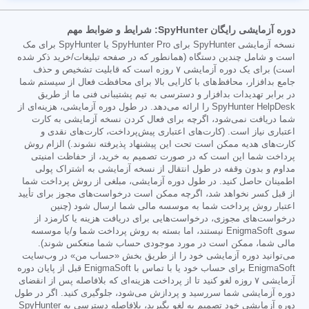
دوره آزمایشی رایگان SpyHunter: شرایط و ضوابط مهم
نسخه آزمایشی SpyHunter برای SpyHunter Pro یا SpyHunter برای مک
است و شامل چندین دستگاه (همانطور که در صفحه تبلیغات/خرید ذکر شده
است) برای یک دوره آزمایشی ۷ روزه است که قابلیت تشخیص و حذف
جامع بدافزار، محافظ‌های با کارایی بالا برای محافظت فعال از سیستم شما
در برابر تهدیدات بدافزار و دسترسی به تیم پشتیبانی فنی ما از طریق
SpyHunter HelpDesk را ارائه می‌دهد. در طول دوره آزمایشی، هزینه‌ای از
شما دریافت نمی‌شود، اگرچه برای فعال کردن نسخه آزمایشی به کارت
اعتباری نیاز است. (کارت‌های اعتباری پیش‌پرداخت، کارت‌های نقدی و
کارت‌های هدیه ممکن است تحت این پیشنهاد پذیرفته نشوند.) الزام روش
پرداخت شما این است که در صورت تصمیم به خرید، از حفاظت امنیتی
مداوم و بدون وقفه در طول انتقال از نسخه آزمایشی به اشتراک پولی
اطمینان حاصل کنید. در طول دوره آزمایشی، مبلغی از روش پرداخت شما
از قبل کسر نخواهد شد، اگرچه ممکن است درخواست‌های مجوز برای تأیید
اعتبار روش پرداخت شما به موسسه مالی شما ارسال شود (چنین
درخواست‌های مجوزی، درخواست‌هایی برای دریافت هزینه یا کارمزد از
سوی EnigmaSoft نیستند، اما بسته به روش پرداخت شما و/یا موسسه
مالی شما، ممکن است در مورد موجودی حساب شما منعکس شوند).
می‌توانید دوره آزمایشی خود را از طریق بخش «حساب من» در وب‌سایت
EnigmaSoft برای حساب خود یا با تماس با EnigmaSoft قبل از پایان دوره
آزمایشی ۷ روزه لغو کنید تا از پرداخت هزینه‌ای که بلافاصله پس از انقضای
دوره آزمایشی شما سررسید و پردازش می‌شود، جلوگیری کنید. اگر در طول
دوره آزمایشی خود تصمیم به لغو بگیرید، بلافاصله دسترسی به SpyHunter