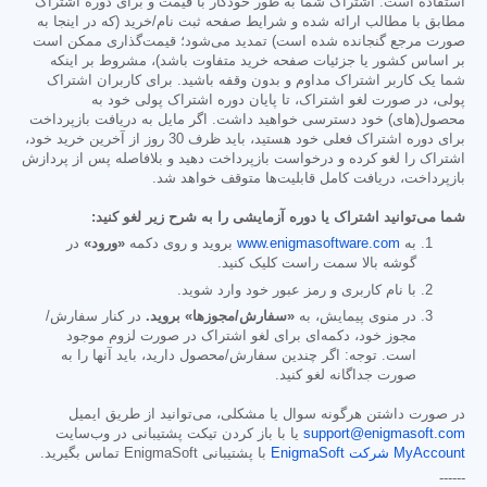
استفاده است. اشتراک شما به طور خودکار با قیمت و برای دوره اشتراک
مطابق با مطالب ارائه شده و شرایط صفحه ثبت نام/خرید (که در اینجا به
صورت مرجع گنجانده شده است) تمدید می‌شود؛ قیمت‌گذاری ممکن است
بر اساس کشور یا جزئیات صفحه خرید متفاوت باشد)، مشروط بر اینکه
شما یک کاربر اشتراک مداوم و بدون وقفه باشید. برای کاربران اشتراک
پولی، در صورت لغو اشتراک، تا پایان دوره اشتراک پولی خود به
محصول(های) خود دسترسی خواهید داشت. اگر مایل به دریافت بازپرداخت
برای دوره اشتراک فعلی خود هستید، باید ظرف 30 روز از آخرین خرید خود،
اشتراک را لغو کرده و درخواست بازپرداخت دهید و بلافاصله پس از پردازش
بازپرداخت، دریافت کامل قابلیت‌ها متوقف خواهد شد.
شما می‌توانید اشتراک یا دوره آزمایشی را به شرح زیر لغو کنید:
به
www.enigmasoftware.com
بروید و روی دکمه
«ورود»
در
گوشه بالا سمت راست کلیک کنید.
با نام کاربری و رمز عبور خود وارد شوید.
در منوی پیمایش، به
«سفارش/مجوزها» بروید.
در کنار سفارش/
مجوز خود، دکمه‌ای برای لغو اشتراک در صورت لزوم موجود
است. توجه: اگر چندین سفارش/محصول دارید، باید آنها را به
صورت جداگانه لغو کنید.
در صورت داشتن هرگونه سوال یا مشکلی، می‌توانید از طریق ایمیل
support@enigmasoft.com
یا با باز کردن تیکت پشتیبانی در وب‌سایت
MyAccount شرکت EnigmaSoft
با پشتیبانی EnigmaSoft تماس بگیرید.
------