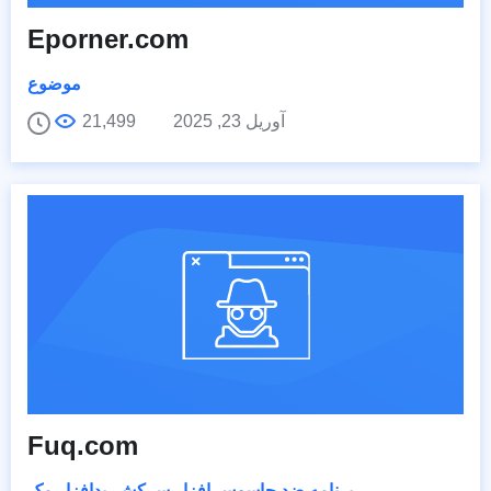
Eporner.com
موضوع
آوریل 23, 2025
21,499
Fuq.com
برنامه ضد جاسوس افزار سرکش
,
بدافزار مک