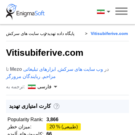
Skip
to
فارسی
content
Vitisubiferive.com
پایگاه داده تهدید
وب سایت های سرکش
Vitisubiferive.com
در
وب سایت های سرکش
,
ابزارهای تبلیغاتی
Mezo
تا
مزاحم
,
ربایندگان مرورگر
فارسی
ترجمه به:
کارت امتیازی تهدید
?
Popularity Rank:
3,866
20 % (طبیعی)
میزان خطر:
66
کامپیوترهای آلوده: