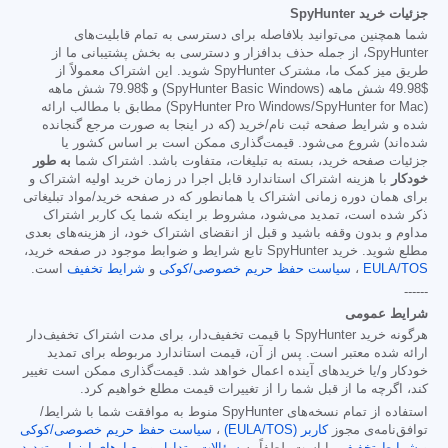
جزئیات خرید SpyHunter
شما همچنین می‌توانید بلافاصله برای دسترسی به تمام قابلیت‌های
SpyHunter، از جمله حذف بدافزار و دسترسی به بخش پشتیبانی ما از
طریق میز کمک ما، مشترک SpyHunter شوید. این اشتراک معمولاً از
$49.98
شش ماهه (SpyHunter Basic Windows) و
$79.98
شش ماهه
(SpyHunter Pro Windows/SpyHunter for Mac) مطابق با مطالب ارائه
شده و شرایط صفحه ثبت نام/خرید (که در اینجا به صورت مرجع گنجانده
شده‌اند) شروع می‌شود. قیمت‌گذاری ممکن است بر اساس کشور یا
جزئیات صفحه خرید، بسته به تبلیغات، متفاوت باشد. اشتراک شما
به طور
خودکار
با هزینه اشتراک استاندارد قابل اجرا در زمان خرید اولیه اشتراک و
برای همان دوره زمانی اشتراک یا همانطور که در صفحه خرید/مواد تبلیغاتی
ذکر شده است، تمدید می‌شود، مشروط بر اینکه شما یک کاربر اشتراک
مداوم و بدون وقفه باشید و قبل از انقضای اشتراک خود، از هزینه‌های بعدی
مطلع شوید. خرید SpyHunter تابع شرایط و ضوابط موجود در صفحه خرید،
EULA/TOS
،
سیاست حفظ حریم خصوصی/کوکی
و
شرایط تخفیف
است.
------
شرایط عمومی
هرگونه خرید SpyHunter با قیمت تخفیف‌دار، برای مدت اشتراک تخفیف‌دار
ارائه شده معتبر است. پس از آن، قیمت استاندارد مربوطه برای تمدید
خودکار و/یا خریدهای آینده اعمال خواهد شد. قیمت‌گذاری ممکن است تغییر
کند، اگرچه ما از قبل شما را از تغییرات قیمت مطلع خواهیم کرد.
استفاده از تمام نسخه‌های SpyHunter منوط به موافقت شما با شرایط/
توافق‌نامه‌ی مجوز
کاربر (EULA/TOS)
،
سیاست حفظ حریم خصوصی/کوکی
و
شرایط تخفیف
ما است. لطفاً به
سؤالات متداول
و
معیارهای ارزیابی تهدید