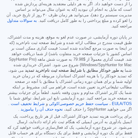
را از دست خواهید داد. اگر به هر دلیلی معتقدید هزینه‌ای پردازش شده
است که مایل به انجام آن نبودید (که به عنوان مثال می‌تواند بر اساس
مدیریت سیستم رخ دهد)، می‌توانید هر زمان ظرف ۳۰ روز از تاریخ خرید، آن
را لغو کرده و مبلغ پرداختی را به طور کامل دریافت کنید.
به سوالات متداول
مراجعه کنید.
در پایان دوره آزمایشی، در صورت عدم لغو به موقع، هزینه و مدت اشتراک،
طبق قیمت مندرج در مطالب ارائه شده و شرایط صفحه ثبت نام/خرید (که
در اینجا به صورت مرجع گنجانده شده است؛ قیمت گذاری ممکن است بر
اساس کشور یا جزئیات صفحه خرید متفاوت باشد) از شما دریافت خواهد
شد. قیمت گذاری معمولاً از
$79.98
به صورت شش ماهه (SpyHunter Pro
Windows/SpyHunter for Mac) شروع می شود. اشتراک خریداری شده
شما
به طور خودکار مطابق با شرایط صفحه ثبت نام/خرید تمدید
می شود،
که تمدید خودکار را با هزینه اشتراک استاندارد مربوطه که در زمان خرید
اولیه شما و برای همان دوره زمانی اشتراک یا مطابق با آنچه در صفحه
مطالب تبلیغاتی/خرید تعیین شده است، فراهم می کند، مشروط بر اینکه
شما یک کاربر اشتراک مداوم و بدون وقفه باشید. لطفاً برای جزئیات بیشتر
به صفحه خرید مراجعه کنید. دوره آزمایشی تابع این شرایط، توافق شما با
EULA/TOS
،
سیاست حفظ حریم خصوصی/کوکی
و
شرایط تخفیف است
.
اگر می خواهید SpyHunter را حذف کنید،
نحوه حذف آن را بیاموزید
.
برای پرداخت هزینه تمدید خودکار اشتراک، قبل از هر تاریخ پرداخت، یک
ایمیل یادآوری به آدرس ایمیلی که هنگام ثبت نام ارائه داده‌اید، ارسال
می‌شود. در شروع دوره آزمایشی، یک کد فعال‌سازی دریافت خواهید کرد که
فقط برای یک دوره آزمایشی و فقط برای یک دستگاه برای هر حساب قابل